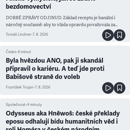
bezdomovectví
DOBRÉ ZPRÁVY ODJINUD. Základ receptu je banální i
náročný současně: aby to vláda opravdu považovala za
prioritu
Tomáš Lindner
•
7. 8. 2026
Česko
•
6
minut
Byla hvězdou ANO, pak ji skandál
připravil o kariéru. A teď jde proti
Babišově straně do voleb
František Trojan
•
7. 8. 2026
Společnost
•
4
minuty
Odysseus aka Hněwoš: české překlady
eposu odhalují bídu humanitních věd i
roli Homéra v českém národním