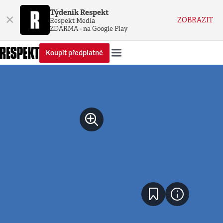
Týdeník Respekt
×
ZOBRAZIT
Respekt Media
ZDARMA - na Google Play
Koupit předplatné