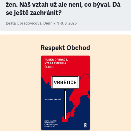
žen. Náš vztah už ale není, co býval. Dá
se ještě zachránit?
Beáta Obradovičová
,
Denník N
•
8. 8. 2026
Respekt Obchod