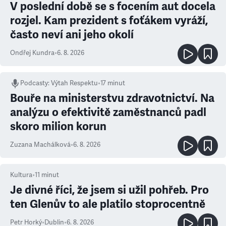
V poslední době se s focením aut docela
rozjel. Kam prezident s foťákem vyráží,
často neví ani jeho okolí
Ondřej Kundra
•
6. 8. 2026
Podcasty
:
Výtah Respektu
•
17 minut
Bouře na ministerstvu zdravotnictví. Na
analýzu o efektivitě zaměstnanců padl
skoro milion korun
Zuzana Machálková
•
6. 8. 2026
Kultura
•
11
minut
Je divné říci, že jsem si užil pohřeb. Pro
ten Glenův to ale platilo stoprocentně
Petr Horký
•
Dublin
•
6. 8. 2026