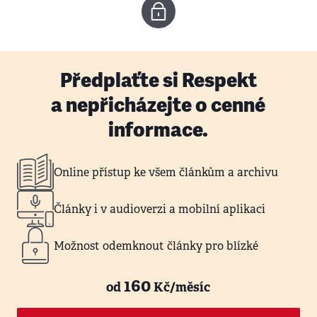
Předplaťte si Respekt
a nepřicházejte o cenné
informace.
Online přístup ke všem článkům a archivu
Články i v audioverzi a mobilní aplikaci
Možnost odemknout články pro blízké
160
od
Kč/měsíc