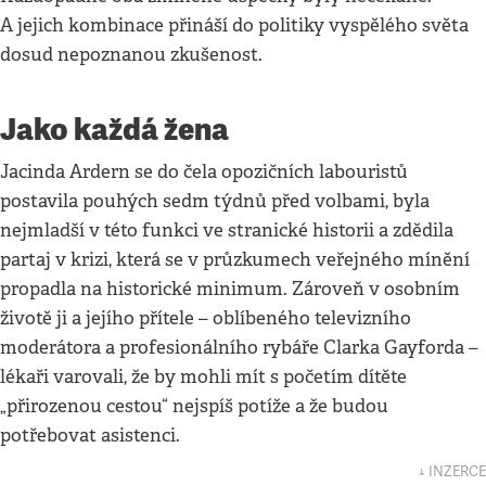
A jejich kombinace přináší do politiky vyspělého světa
dosud nepoznanou zkušenost.
Jako každá žena
Jacinda Ardern se do čela opozičních labouristů
postavila pouhých sedm týdnů před volbami, byla
nejmladší v této funkci ve stranické historii a zdědila
partaj v krizi, která se v průzkumech veřejného mínění
propadla na historické minimum. Zároveň v osobním
životě ji a jejího přítele – oblíbeného televizního
moderátora a profesionálního rybáře Clarka Gayforda –
lékaři varovali, že by mohli mít s početím dítěte
„přirozenou cestou“ nejspíš potíže a že budou
potřebovat asistenci.
↓ INZERCE