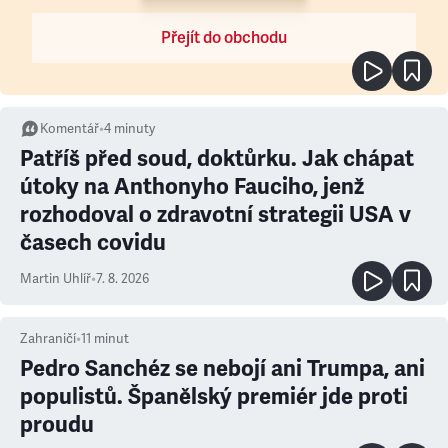
Přejít do obchodu
Komentář
•
4
minuty
Patříš před soud, doktůrku. Jak chápat
útoky na Anthonyho Fauciho, jenž
rozhodoval o zdravotní strategii USA v
časech covidu
Martin Uhlíř
•
7. 8. 2026
Zahraničí
•
11
minut
Pedro Sanchéz se nebojí ani Trumpa, ani
populistů. Španělský premiér jde proti
proudu