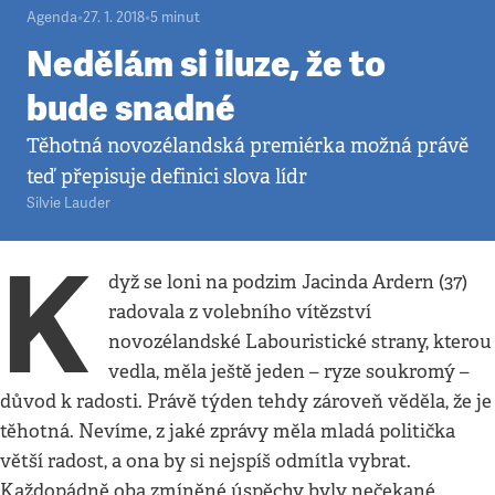
Agenda
•
27. 1. 2018
•
5
minut
Nedělám si iluze, že to
bude snadné
Těhotná novozélandská premiérka možná právě
teď přepisuje definici slova lídr
Silvie Lauder
K
dyž se loni na podzim Jacinda Ardern (37)
radovala z volebního vítězství
novozélandské Labouristické strany, kterou
vedla, měla ještě jeden – ryze soukromý –
důvod k radosti. Právě týden tehdy zároveň věděla, že je
těhotná. Nevíme, z jaké zprávy měla mladá politička
větší radost, a ona by si nejspíš odmítla vybrat.
Každopádně oba zmíněné úspěchy byly nečekané.