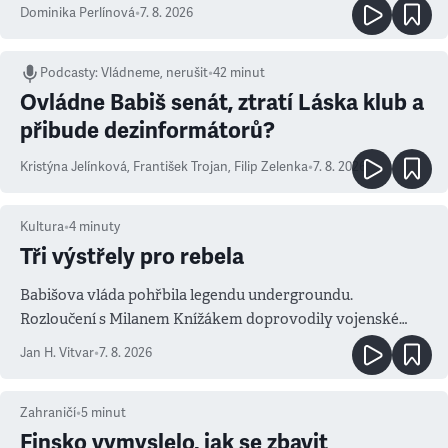
Dominika Perlínová
•
7. 8. 2026
Podcasty
:
Vládneme, nerušit
•
42 minut
Ovládne Babiš senát, ztratí Láska klub a
přibude dezinformátorů?
Kristýna Jelínková
,
František Trojan
,
Filip Zelenka
•
7. 8. 2026
Kultura
•
4
minuty
Tři výstřely pro rebela
Babišova vláda pohřbila legendu undergroundu.
Rozloučení s Milanem Knížákem doprovodily vojenské
salvy i kritika pokrokářů
Jan H. Vitvar
•
7. 8. 2026
Zahraničí
•
5
minut
Finsko vymyslelo, jak se zbavit