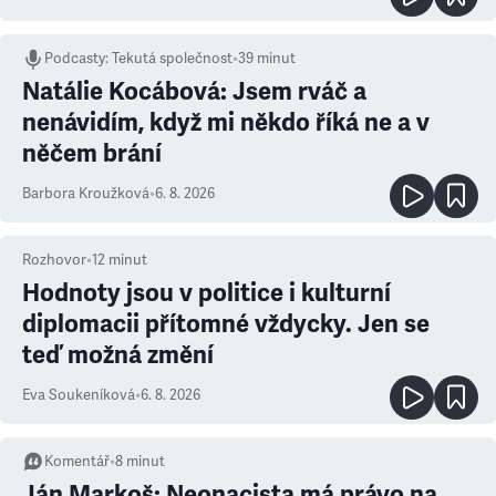
Podcasty
:
Tekutá společnost
•
39 minut
Natálie Kocábová: Jsem rváč a
nenávidím, když mi někdo říká ne a v
něčem brání
Barbora Kroužková
•
6. 8. 2026
Rozhovor
•
12
minut
Hodnoty jsou v politice i kulturní
diplomacii přítomné vždycky. Jen se
teď možná změní
Eva Soukeníková
•
6. 8. 2026
Komentář
•
8
minut
Ján Markoš: Neonacista má právo na