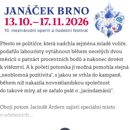
Přesto se političce, která nadchla zejména mladé voliče,
podařilo labouristy vytáhnout během necelých dvou
měsíců o patnáct procentních bodů a nakonec dovést
k vítězství. A k početí potomka jí možná pomohla stejná
„neoblomná pozitivita“, s jakou se vrhla do kampaně,
během níž nakazila novozélandskou společnost
do takové míry, až se začalo psát o „jacindamánii“.
Obojí potom Jacindě Ardern zajistí speciální místo
v učebnicích.…