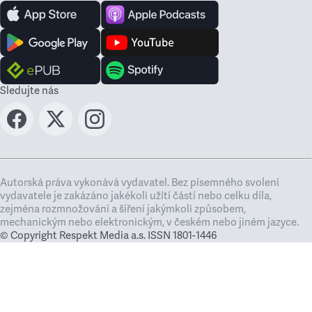
Sledujte nás
Autorská práva vykonává vydavatel. Bez písemného svolení
vydavatele je zakázáno jakékoli užití částí nebo celku díla,
zejména rozmnožování a šíření jakýmkoli způsobem,
mechanickým nebo elektronickým, v českém nebo jiném jazyce.
© Copyright Respekt Media a.s. ISSN 1801-1446