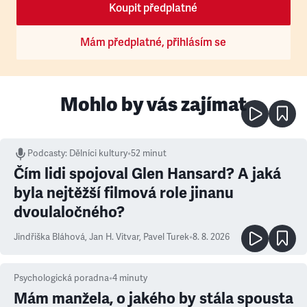
Koupit předplatné
Mám předplatné, přihlásím se
Mohlo by vás zajímat
Podcasty
:
Dělníci kultury
•
52 minut
Čím lidi spojoval Glen Hansard? A jaká
byla nejtěžší filmová role jinanu
dvoulaločného?
Jindřiška Bláhová
,
Jan H. Vitvar
,
Pavel Turek
•
8. 8. 2026
Psychologická poradna
•
4
minuty
Mám manžela, o jakého by stála spousta