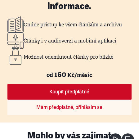
informace.
Online přístup ke všem článkům a archivu
Články i v audioverzi a mobilní aplikaci
Možnost odemknout články pro blízké
160
od
Kč/měsíc
Koupit předplatné
Mám předplatné, přihlásím se
Mohlo by vás zajímat