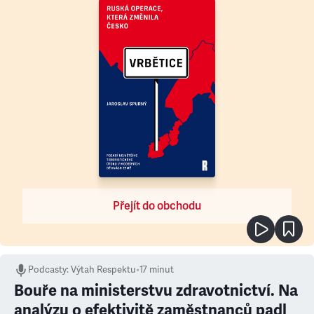
Přejít do obchodu
Podcasty
:
Výtah Respektu
•
17 minut
Bouře na ministerstvu zdravotnictví. Na
analýzu o efektivitě zaměstnanců padl