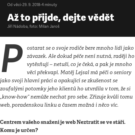
Od věci
•
29. 9. 2018
•
4
minuty
Až to přijde, dejte vědět
Jiří Nádoba
,
foto: Milan Jaroš
P
ostarat se o svoje rodiče bere mnoho lidí jako
závazek. Ale dokud péče není nutná, raději ho
vytěsňují – netuší, co je čeká, a pak je mnoho
věcí překvapí. Matěj Lejsal má péči o seniory
jako svoji hlavní práci a opakující se zkušenost se
zoufalými potomky jeho klientů ho utvrdila v tom, že si
„know-how“ nemůže nechat pro sebe. Zřizuje kvůli tomu
web, poradenskou linku a časem možná i něco víc.
Centrem vašeho snažení je web Neztratit se ve stáří.
Komu je určen?