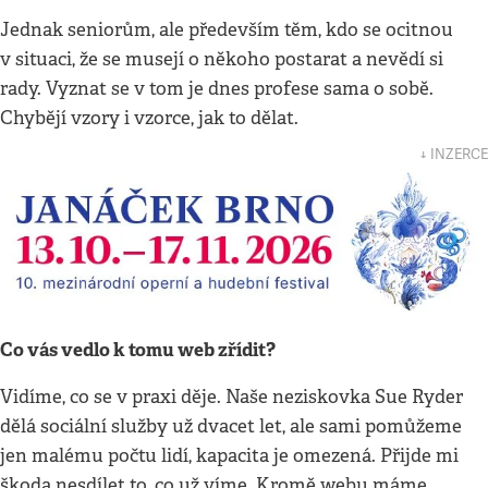
Jednak seniorům, ale především těm, kdo se ocitnou
v situaci, že se musejí o někoho postarat a nevědí si
rady. Vyznat se v tom je dnes profese sama o sobě.
Chybějí vzory i vzorce, jak to dělat.
↓ INZERCE
Co vás vedlo k tomu web zřídit?
Vidíme, co se v praxi děje. Naše neziskovka Sue Ryder
dělá sociální služby už dvacet let, ale sami pomůžeme
jen malému počtu lidí, kapacita je omezená. Přijde mi
škoda nesdílet to, co už víme. Kromě webu máme