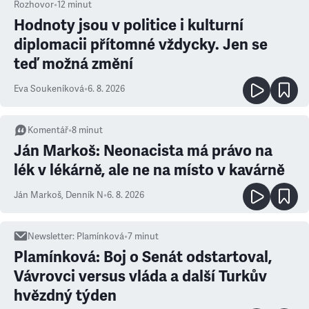
Rozhovor
•
12
minut
Hodnoty jsou v politice i kulturní
diplomacii přítomné vždycky. Jen se
teď možná změní
Eva Soukeníková
•
6. 8. 2026
Komentář
•
8
minut
Ján Markoš: Neonacista má právo na
lék v lékárně, ale ne na místo v kavárně
Ján Markoš
,
Denník N
•
6. 8. 2026
Newsletter
:
Plamínková
•
7
minut
Plamínková: Boj o Senát odstartoval,
Vávrovci versus vláda a další Turkův
hvězdný týden