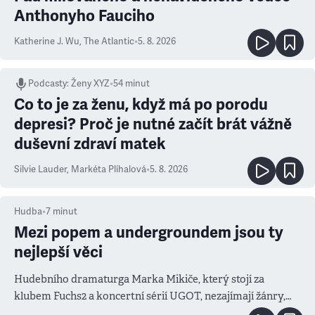
Anthonyho Fauciho
Katherine J. Wu
,
The Atlantic
•
5. 8. 2026
Podcasty
:
Ženy XYZ
•
54 minut
Co to je za ženu, když má po porodu
depresi? Proč je nutné začít brát vážně
duševní zdraví matek
Silvie Lauder
,
Markéta Plíhalová
•
5. 8. 2026
Hudba
•
7
minut
Mezi popem a undergroundem jsou ty
nejlepší věci
Hudebního dramaturga Marka Mikiče, který stojí za
klubem Fuchs2 a koncertní sérií UGOT, nezajímají žánry,
ale atmosféra