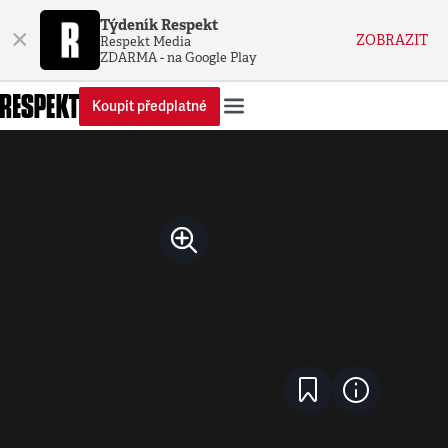
Týdeník Respekt
×
ZOBRAZIT
Respekt Media
ZDARMA - na Google Play
Koupit předplatné