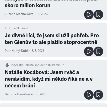
skoro milion korun
Zuzana Machálková
•
6. 8. 2026
Kultura
•
11
minut
Je divné říci, že jsem si užil pohřeb. Pro
ten Glenův to ale platilo stoprocentně
Petr Horký
•
Dublin
•
6. 8. 2026
Podcasty
:
Tekutá společnost
•
39 minut
Natálie Kocábová: Jsem rváč a
nenávidím, když mi někdo říká ne a v
něčem brání
Barbora Kroužková
•
6. 8. 2026