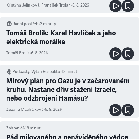
Kristýna Jelínková
,
František Trojan
•
6. 8. 2026
Ranní postřeh
•
2
minuty
Tomáš Brolík: Karel Havlíček a jeho
elektrická morálka
Tomáš Brolík
•
6. 8. 2026
Podcasty
:
Výtah Respektu
•
18 minut
Mírový plán pro Gazu je v začarovaném
kruhu. Nastane dřív stažení Izraele,
nebo odzbrojení Hamásu?
Zuzana Machálková
•
5. 8. 2026
Zahraničí
•
18
minut
Pád milovaného a nenáviděného vědce