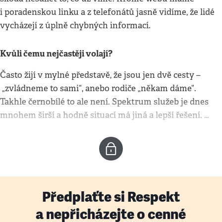
i poradenskou linku a z telefonátů jasně vidíme, že lidé
vycházejí z úplně chybných informací.
Kvůli čemu nejčastěji volají?
Často žijí v mylné představě, že jsou jen dvě cesty –
„zvládneme to sami“, anebo rodiče „někam dáme“.
Takhle černobílé to ale není. Spektrum služeb je dnes
mnohem širší a hodně situací má jiná a lepší řešení. …
Předplaťte si Respekt
a nepřicházejte o cenné