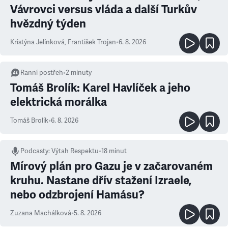
Vávrovci versus vláda a další Turkův
hvězdný týden
Kristýna Jelínková
,
František Trojan
•
6. 8. 2026
Ranní postřeh
•
2
minuty
Tomáš Brolík: Karel Havlíček a jeho
elektrická morálka
Tomáš Brolík
•
6. 8. 2026
Podcasty
:
Výtah Respektu
•
18 minut
Mírový plán pro Gazu je v začarovaném
kruhu. Nastane dřív stažení Izraele,
nebo odzbrojení Hamásu?
Zuzana Machálková
•
5. 8. 2026