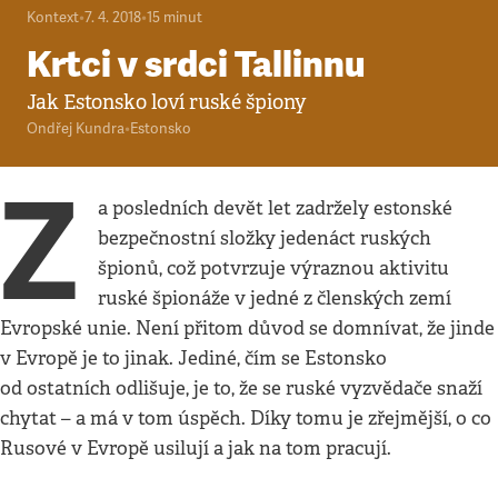
Kontext
•
7. 4. 2018
•
15
minut
Krtci v srdci Tallinnu
Jak Estonsko loví ruské špiony
Ondřej Kundra
•
Estonsko
Z
a posledních devět let zadržely estonské
bezpečnostní složky jedenáct ruských
špionů, což potvrzuje výraznou aktivitu
ruské špionáže v jedné z členských zemí
Evropské unie. Není přitom důvod se domnívat, že jinde
v Evropě je to jinak. Jediné, čím se Estonsko
od ostatních odlišuje, je to, že se ruské vyzvědače snaží
chytat – a má v tom úspěch. Díky tomu je zřejmější, o co
Rusové v Evropě usilují a jak na tom pracují.