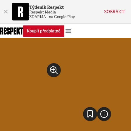
Týdeník Respekt
×
ZOBRAZIT
Respekt Media
ZDARMA - na Google Play
Koupit předplatné