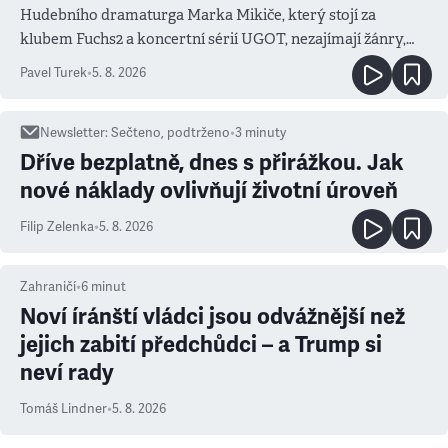
Hudebního dramaturga Marka Mikiče, který stojí za
klubem Fuchs2 a koncertní sérií UGOT, nezajímají žánry,
ale atmosféra
Pavel Turek
•
5. 8. 2026
Newsletter
:
Sečteno, podtrženo
•
3
minuty
Dříve bezplatně, dnes s přirážkou. Jak
nové náklady ovlivňují životní úroveň
Filip Zelenka
•
5. 8. 2026
Zahraničí
•
6
minut
Noví íránští vládci jsou odvážnější než
jejich zabití předchůdci – a Trump si
neví rady
Tomáš Lindner
•
5. 8. 2026