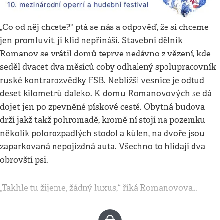
„Co od něj chcete?“ ptá se nás a odpověď, že si chceme
jen promluvit, jí klid nepřináší. Stavební dělník
Romanov se vrátil domů teprve nedávno z vězení, kde
seděl dvacet dva měsíců coby odhalený spolupracovník
ruské kontrarozvědky FSB. Nebližší vesnice je odtud
deset kilometrů daleko. K domu Romanovových se dá
dojet jen po zpevněné pískové cestě. Obytná budova
drží jakž takž pohromadě, kromě ní stojí na pozemku
několik polorozpadlých stodol a kůlen, na dvoře jsou
zaparkovaná nepojízdná auta. Všechno to hlídají dva
obrovští psi.
„Takhle tu žijeme, žádný luxus,“ říká Romanovova…