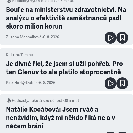
Podcasty
:
Výtah Respektu
•
17 minut
Bouře na ministerstvu zdravotnictví. Na
analýzu o efektivitě zaměstnanců padl
skoro milion korun
Zuzana Machálková
•
6. 8. 2026
Kultura
•
11
minut
Je divné říci, že jsem si užil pohřeb. Pro
ten Glenův to ale platilo stoprocentně
Petr Horký
•
Dublin
•
6. 8. 2026
Podcasty
:
Tekutá společnost
•
39 minut
Natálie Kocábová: Jsem rváč a
nenávidím, když mi někdo říká ne a v
něčem brání