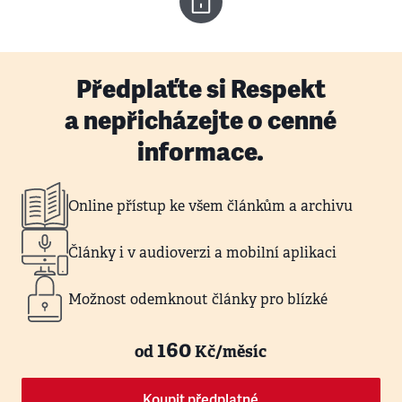
Předplaťte si Respekt
a nepřicházejte o cenné
informace.
Online přístup ke všem článkům a archivu
Články i v audioverzi a mobilní aplikaci
Možnost odemknout články pro blízké
160
od
Kč/měsíc
Koupit předplatné