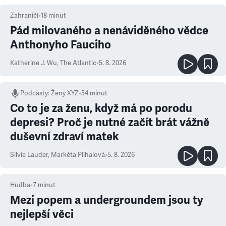
Zahraničí
•
18
minut
Pád milovaného a nenáviděného vědce
Anthonyho Fauciho
Katherine J. Wu
,
The Atlantic
•
5. 8. 2026
Podcasty
:
Ženy XYZ
•
54 minut
Co to je za ženu, když má po porodu
depresi? Proč je nutné začít brát vážně
duševní zdraví matek
Silvie Lauder
,
Markéta Plíhalová
•
5. 8. 2026
Hudba
•
7
minut
Mezi popem a undergroundem jsou ty
nejlepší věci