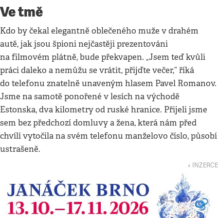
Ve tmě
Kdo by čekal elegantně oblečeného muže v drahém
autě, jak jsou špioni nejčastěji prezentováni
na filmovém plátně, bude překvapen. „Jsem teď kvůli
práci daleko a nemůžu se vrátit, přijďte večer,“ říká
do telefonu znatelně unaveným hlasem Pavel Romanov.
Jsme na samotě ponořené v lesích na východě
Estonska, dva kilometry od ruské hranice. Přijeli jsme
sem bez předchozí domluvy a žena, která nám před
chvílí vytočila na svém telefonu manželovo číslo, působí
ustrašeně.
↓ INZERCE