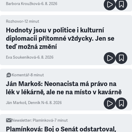
Barbora Kroužková
•
6. 8. 2026
Rozhovor
•
12
minut
Hodnoty jsou v politice i kulturní
diplomacii přítomné vždycky. Jen se
teď možná změní
Eva Soukeníková
•
6. 8. 2026
Komentář
•
8
minut
Ján Markoš: Neonacista má právo na
lék v lékárně, ale ne na místo v kavárně
Ján Markoš
,
Denník N
•
6. 8. 2026
Newsletter
:
Plamínková
•
7
minut
Plamínková: Boj o Senát odstartoval,