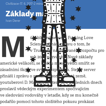
Civilizace
•
17. 6. 2017
•
2
minuty
Základy malosti
Ivan Derer
M
ůj oblíbený server, I Fucking Love
Science, přináší zprávu o tom, že
v Trumpem navrhovaném rozpočtu pro
rok 2018, nazvaném Nové základy
americké velikosti, se budou muset vědci smířit se
zásadními škrty ve svých rozpočtech. Stejný server
přináší i zprávu o zastánci teorie placaté země,
youtuberovi D. Marbleovi, který se v posledních dnech
proslavil vědeckým experimentem spočívajícím
ve sledování vodováhy v letadle, kdy se mu konečně
podařilo pomocí tohoto složitého pokusu prokázat