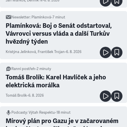
Ján Markoš
,
Denník N
•
6. 8. 2026
Newsletter
:
Plamínková
•
7
minut
Plamínková: Boj o Senát odstartoval,
Vávrovci versus vláda a další Turkův
hvězdný týden
Kristýna Jelínková
,
František Trojan
•
6. 8. 2026
Ranní postřeh
•
2
minuty
Tomáš Brolík: Karel Havlíček a jeho
elektrická morálka
Tomáš Brolík
•
6. 8. 2026
Podcasty
:
Výtah Respektu
•
18 minut
Mírový plán pro Gazu je v začarovaném