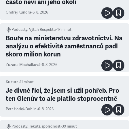
často neví ani jeho okolí
Ondřej Kundra
•
6. 8. 2026
Podcasty
:
Výtah Respektu
•
17 minut
Bouře na ministerstvu zdravotnictví. Na
analýzu o efektivitě zaměstnanců padl
skoro milion korun
Zuzana Machálková
•
6. 8. 2026
Kultura
•
11
minut
Je divné říci, že jsem si užil pohřeb. Pro
ten Glenův to ale platilo stoprocentně
Petr Horký
•
Dublin
•
6. 8. 2026
Podcasty
:
Tekutá společnost
•
39 minut