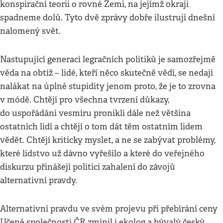
konspirační teorii o rovné Zemi, na jejímž okraji
spadneme dolů. Tyto dvě zprávy dobře ilustrují dnešní
nalomený svět.
Nastupující generaci legračních politiků je samozřejmě
věda na obtíž – lidé, kteří něco skutečně vědí, se nedají
nalákat na úplné stupidity jenom proto, že je to zrovna
v módě. Chtějí pro všechna tvrzení důkazy,
do uspořádání vesmíru pronikli dále než většina
ostatních lidí a chtějí o tom dát těm ostatním lidem
vědět. Chtějí kriticky myslet, a ne se zabývat problémy,
které lidstvo už dávno vyřešilo a které do veřejného
diskurzu přinášejí politici zahalení do závojů
alternativní pravdy.
Alternativní pravdu ve svém projevu při přebírání ceny
Učené společnosti ČR zmínil i ekolog a bývalý český