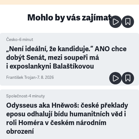
Mohlo by vás zajímat
Česko
•
6
minut
„Není ideální, že kandiduje.“ ANO chce
dobýt Senát, mezi soupeři má
i exposlankyni Balaštíkovou
František Trojan
•
7. 8. 2026
Společnost
•
4
minuty
Odysseus aka Hněwoš: české překlady
eposu odhalují bídu humanitních věd i
roli Homéra v českém národním
obrození