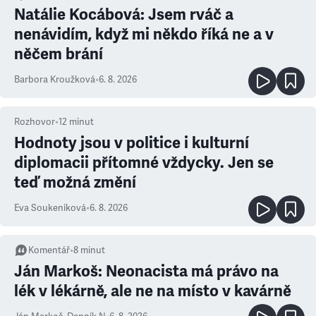
Natálie Kocábová: Jsem rváč a
nenávidím, když mi někdo říká ne a v
něčem brání
Barbora Kroužková
•
6. 8. 2026
Rozhovor
•
12
minut
Hodnoty jsou v politice i kulturní
diplomacii přítomné vždycky. Jen se
teď možná změní
Eva Soukeníková
•
6. 8. 2026
Komentář
•
8
minut
Ján Markoš: Neonacista má právo na
lék v lékárně, ale ne na místo v kavárně