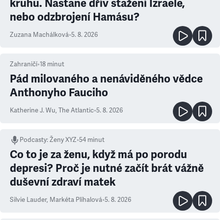
kruhu. Nastane dřív stažení Izraele,
nebo odzbrojení Hamásu?
Zuzana Machálková
•
5. 8. 2026
Zahraničí
•
18
minut
Pád milovaného a nenáviděného vědce
Anthonyho Fauciho
Katherine J. Wu
,
The Atlantic
•
5. 8. 2026
Podcasty
:
Ženy XYZ
•
54 minut
Co to je za ženu, když má po porodu
depresi? Proč je nutné začít brát vážně
duševní zdraví matek
Silvie Lauder
,
Markéta Plíhalová
•
5. 8. 2026