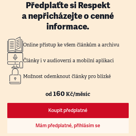
Předplaťte si Respekt
a nepřicházejte o cenné
informace.
Online přístup ke všem článkům a archivu
Články i v audioverzi a mobilní aplikaci
Možnost odemknout články pro blízké
160
od
Kč/měsíc
Koupit předplatné
Mám předplatné, přihlásím se