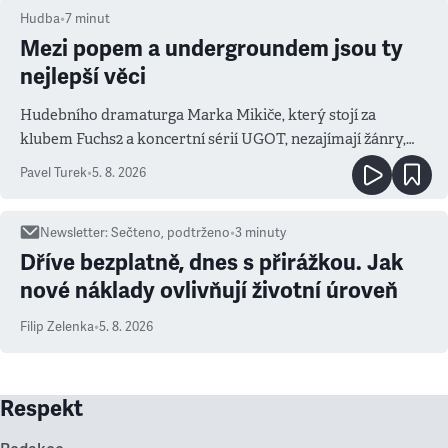
Hudba
•
7
minut
Mezi popem a undergroundem jsou ty
nejlepší věci
Hudebního dramaturga Marka Mikiče, který stojí za
klubem Fuchs2 a koncertní sérií UGOT, nezajímají žánry,
ale atmosféra
Pavel Turek
•
5. 8. 2026
Newsletter
:
Sečteno, podtrženo
•
3
minuty
Dříve bezplatně, dnes s přirážkou. Jak
nové náklady ovlivňují životní úroveň
Filip Zelenka
•
5. 8. 2026
Respekt