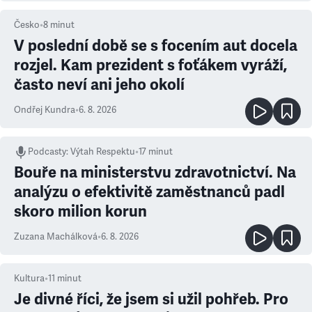
Česko
•
8
minut
V poslední době se s focením aut docela
rozjel. Kam prezident s foťákem vyráží,
často neví ani jeho okolí
Ondřej Kundra
•
6. 8. 2026
Podcasty
:
Výtah Respektu
•
17 minut
Bouře na ministerstvu zdravotnictví. Na
analýzu o efektivitě zaměstnanců padl
skoro milion korun
Zuzana Machálková
•
6. 8. 2026
Kultura
•
11
minut
Je divné říci, že jsem si užil pohřeb. Pro