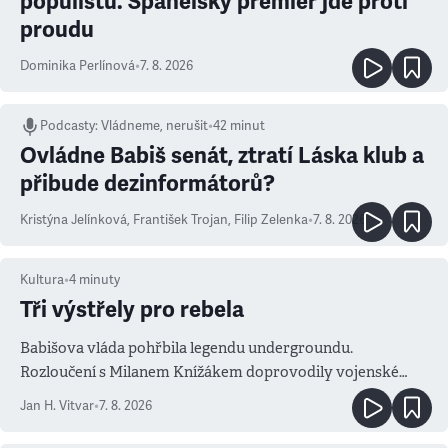
populistů. Španělský premiér jde proti
proudu
Dominika Perlínová
•
7. 8. 2026
Podcasty
:
Vládneme, nerušit
•
42 minut
Ovládne Babiš senát, ztratí Láska klub a
přibude dezinformátorů?
Kristýna Jelínková
,
František Trojan
,
Filip Zelenka
•
7. 8. 2026
Kultura
•
4
minuty
Tři výstřely pro rebela
Babišova vláda pohřbila legendu undergroundu.
Rozloučení s Milanem Knížákem doprovodily vojenské
salvy i kritika pokrokářů
Jan H. Vitvar
•
7. 8. 2026