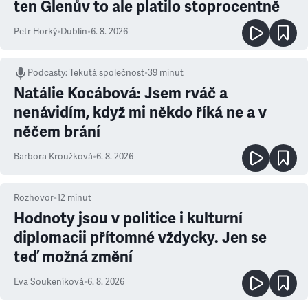
ten Glenův to ale platilo stoprocentně
Petr Horký
•
Dublin
•
6. 8. 2026
Podcasty
:
Tekutá společnost
•
39 minut
Natálie Kocábová: Jsem rváč a
nenávidím, když mi někdo říká ne a v
něčem brání
Barbora Kroužková
•
6. 8. 2026
Rozhovor
•
12
minut
Hodnoty jsou v politice i kulturní
diplomacii přítomné vždycky. Jen se
teď možná změní
Eva Soukeníková
•
6. 8. 2026