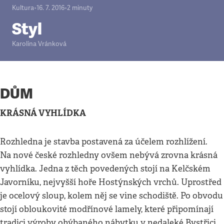
Kultura
•
16. 7. 2016
•
2
minuty
Styl
Karolína Vránková
DŮM
KRÁSNÁ VYHLÍDKA
Rozhledna je stavba postavená za účelem rozhlížení.
Na nové české rozhledny ovšem nebývá zrovna krásná
vyhlídka. Jedna z těch povedených stojí na Kelčském
Javorníku, nejvyšší hoře Hostýnských vrchů. Uprostřed
je ocelový sloup, kolem něj se vine schodiště. Po obvodu
stojí obloukovité modřínové lamely, které připomínají
tradici výroby ohýbaného nábytku v nedaleké Bystřici