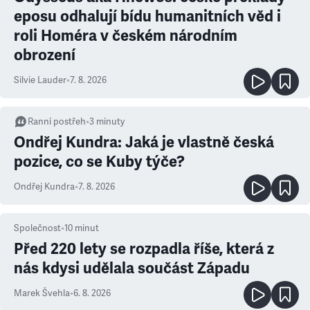
eposu odhalují bídu humanitních věd i
roli Homéra v českém národním
obrození
Silvie Lauder
•
7. 8. 2026
Ranní postřeh
•
3
minuty
Ondřej Kundra: Jaká je vlastně česká
pozice, co se Kuby týče?
Ondřej Kundra
•
7. 8. 2026
Společnost
•
10
minut
Před 220 lety se rozpadla říše, která z
nás kdysi udělala součást Západu
Marek Švehla
•
6. 8. 2026