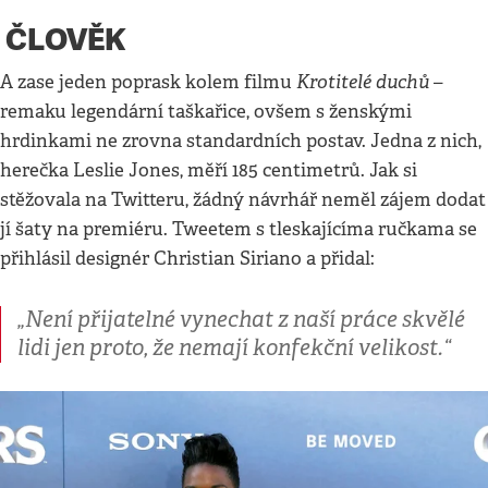
ČLOVĚK
Krotitelé duchů
A zase jeden poprask kolem filmu
–
remaku legendární taškařice, ovšem s ženskými
hrdinkami ne zrovna standardních postav. Jedna z nich,
herečka Leslie Jones, měří 185 centimetrů. Jak si
stěžovala na Twitteru, žádný návrhář neměl zájem dodat
jí šaty na premiéru. Tweetem s tleskajícíma ručkama se
přihlásil designér Christian Siriano a přidal:
„Není přijatelné vynechat z naší práce skvělé
lidi jen proto, že nemají konfekční velikost.“