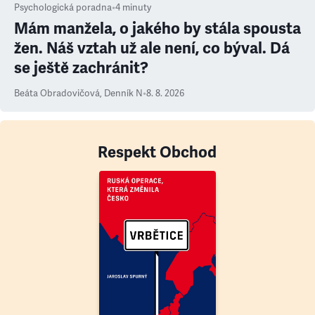
Psychologická poradna
•
4
minuty
Mám manžela, o jakého by stála spousta
žen. Náš vztah už ale není, co býval. Dá
se ještě zachránit?
Beáta Obradovičová
,
Denník N
•
8. 8. 2026
Respekt Obchod