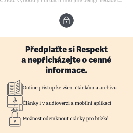
CS100. Výhodu jí má dát mimo jiné design sedadel:…
Předplaťte si Respekt
a nepřicházejte o cenné
informace.
Online přístup ke všem článkům a archivu
Články i v audioverzi a mobilní aplikaci
Možnost odemknout články pro blízké