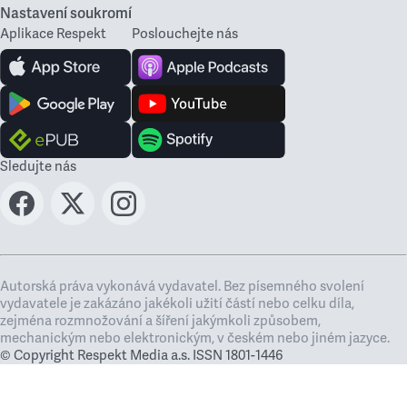
Nastavení soukromí
Aplikace Respekt
Poslouchejte nás
Sledujte nás
Autorská práva vykonává vydavatel. Bez písemného svolení
vydavatele je zakázáno jakékoli užití částí nebo celku díla,
zejména rozmnožování a šíření jakýmkoli způsobem,
mechanickým nebo elektronickým, v českém nebo jiném jazyce.
© Copyright Respekt Media a.s. ISSN 1801-1446