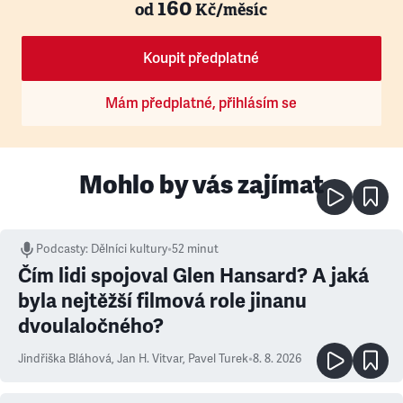
160
od
Kč/měsíc
Koupit předplatné
Mám předplatné, přihlásím se
Mohlo by vás zajímat
Podcasty
:
Dělníci kultury
•
52 minut
Čím lidi spojoval Glen Hansard? A jaká
byla nejtěžší filmová role jinanu
dvoulaločného?
Jindřiška Bláhová
,
Jan H. Vitvar
,
Pavel Turek
•
8. 8. 2026