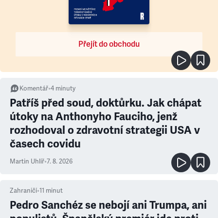
Přejít do obchodu
Komentář
•
4
minuty
Patříš před soud, doktůrku. Jak chápat
útoky na Anthonyho Fauciho, jenž
rozhodoval o zdravotní strategii USA v
časech covidu
Martin Uhlíř
•
7. 8. 2026
Zahraničí
•
11
minut
Pedro Sanchéz se nebojí ani Trumpa, ani