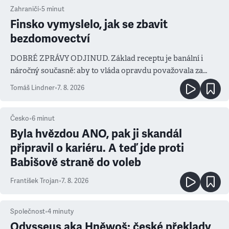
Zahraničí
•
5
minut
Finsko vymyslelo, jak se zbavit
bezdomovectví
DOBRÉ ZPRÁVY ODJINUD. Základ receptu je banální i
náročný současně: aby to vláda opravdu považovala za
prioritu
Tomáš Lindner
•
7. 8. 2026
Česko
•
6
minut
Byla hvězdou ANO, pak ji skandál
připravil o kariéru. A teď jde proti
Babišově straně do voleb
František Trojan
•
7. 8. 2026
Společnost
•
4
minuty
Odysseus aka Hněwoš: české překlady