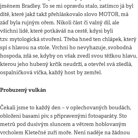
jménem Bradley. To se mi opravdu stalo, zatímco já byl
dítě, které jakž takž přehláskovalo slovo MOTOR, má
záď byla rujným ořem. Nikoli část či valný díl, ale
všichni lidé, které potkáváš na cestě, kdysi byli
tzv. mytologická stvoření. Třeba hned ten chlápek, který
spí s hlavou na stole. Vrchní ho nevyhazuje, svobodná
hospoda, zdá se, kdyby on však zvedl svou těžkou hlavu,
kterou jeho hubený krčík neudrží, a otevřel svá zšedlá,
ospalničková víčka, každý host by zemřel.
Probuzený vulkán
Čekali jsme to každý den – v oplechovaných boudách,
obloženi basami piv, s připravenými fotoaparáty. Sto
metrů pod dusivým sluncem a větrem hoblovaným
vrcholem Kletečné zuří moře. Není naděje na žádnou