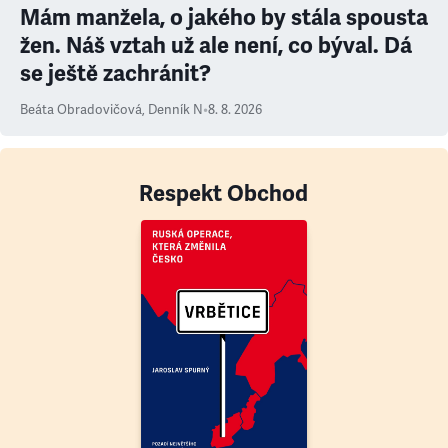
Mám manžela, o jakého by stála spousta
žen. Náš vztah už ale není, co býval. Dá
se ještě zachránit?
Beáta Obradovičová
,
Denník N
•
8. 8. 2026
Respekt Obchod