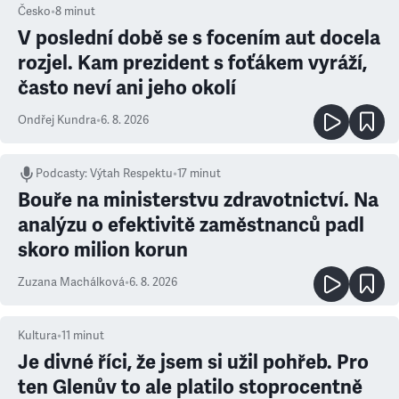
Česko
•
8
minut
V poslední době se s focením aut docela
rozjel. Kam prezident s foťákem vyráží,
často neví ani jeho okolí
Ondřej Kundra
•
6. 8. 2026
Podcasty
:
Výtah Respektu
•
17 minut
Bouře na ministerstvu zdravotnictví. Na
analýzu o efektivitě zaměstnanců padl
skoro milion korun
Zuzana Machálková
•
6. 8. 2026
Kultura
•
11
minut
Je divné říci, že jsem si užil pohřeb. Pro
ten Glenův to ale platilo stoprocentně