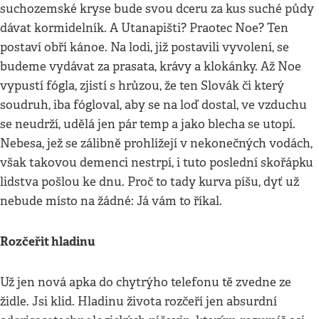
suchozemské kryse bude svou dceru za kus suché půdy
dávat kormidelník. A Utanapišti? Praotec Noe? Ten
postaví obří kánoe. Na lodi, již postavili vyvolení, se
budeme vydávat za prasata, krávy a klokánky. Až Noe
vypustí fógla, zjistí s hrůzou, že ten Slovák či který
soudruh, iba fógloval, aby se na loď dostal, ve vzduchu
se neudrží, udělá jen pár temp a jako blecha se utopí.
Nebesa, jež se zálibně prohlížejí v nekonečných vodách,
však takovou demenci nestrpí, i tuto poslední skořápku
lidstva pošlou ke dnu. Proč to tady kurva píšu, dyť už
nebude místo na žádné: Já vám to říkal.
Rozčeřit hladinu
Už jen nová apka do chytrýho telefonu tě zvedne ze
židle. Jsi klid. Hladinu života rozčeří jen absurdní