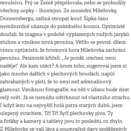
revulsivu. Prý se Země přepólovala, nebo se probudily
všechny sopky – lhostejno. Ze sousední Milešovky,
Donnersbergu, začíná stoupat kouř. Šipka času
nemilosrdně ukazuje do prázdného kosmu. Optimisté
doufali, že magma v podobě vyplazených rudých jazyků
ztuhne a vznikne nová pevnina. Věřilo se pevně, dílem
vinou optimistů, že hromová hora Milešovka zachrání
pevninu. Pesimisté křičeli: „Je pozdě, utečme, není
naděje!“ Ale kam utéct? A krom toho, sugeroval jsem si
jako mnoho dalších v plechových boudách, napůl
zahrabaných v plsti, že to není než adrenalinový
glamour. Vzniknou fotografie, na něž v úžasu bude zírat
celý svět. Já se nemůžu odtrhnout od vlastního strachu.
I když lezu na nejvyšší holá patra starých dubů, jsem
ulepený strachem. Tč! Tč! Syčí plechovky piva. Ty
a foťáky a kamery a tablety jsou to poslední, co zbylo.
Z Milešovky se valí láva a soumračné davy poděšených