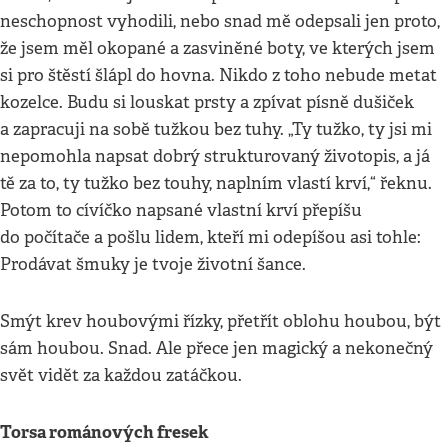
neschopnost vyhodili, nebo snad mě odepsali jen proto,
že jsem měl okopané a zasviněné boty, ve kterých jsem
si pro štěstí šlápl do hovna. Nikdo z toho nebude metat
kozelce. Budu si louskat prsty a zpívat písně dušiček
a zapracuji na sobě tužkou bez tuhy. „Ty tužko, ty jsi mi
nepomohla napsat dobrý strukturovaný životopis, a já
tě za to, ty tužko bez touhy, naplním vlastí krví,“ řeknu.
Potom to cívíčko napsané vlastní krví přepíšu
do počítače a pošlu lidem, kteří mi odepíšou asi tohle:
Prodávat šmuky je tvoje životní šance.
Smýt krev houbovými řízky, přetřít oblohu houbou, být
sám houbou. Snad. Ale přece jen magický a nekonečný
svět vidět za každou zatáčkou.
Torsa románových fresek