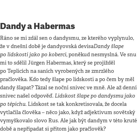
Dandy a Habermas
Ráno se mi zdál sen o dandysmu, ze kterého vyplynulo,
Dandy šlape
že v dnešní době je dandyovská devisa
po lidskosti jako po koberci
, poněkud nesmyslná. Ve snu
mi to sdělil Jürgen Habermas, který se projížděl
po Teplicích na saních vyrobených ze zmrzlého
pračlověka. Kdo tedy šlape po lidskosti a po čem by měl
dandy šlapat? Tázal se noční snivec ve mně. Ale až denní
Lidskost šlape po dandysmu jako
snivec našel odpověď.
po tépichu.
Lidskost se tak konkretisovala, že docela
vytlačila člověka – něco jako, když adjektivum sovětský
vymyškovalo slovo Rus. Ale jak být dandym v této kruté
době a nepřipadat si přitom jako pračlověk?