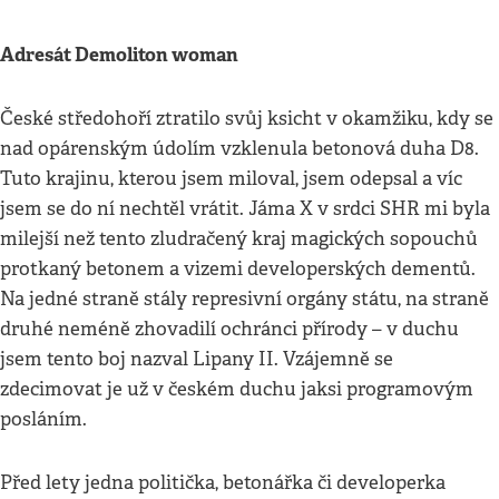
Adresát Demoliton woman
České středohoří ztratilo svůj ksicht v okamžiku, kdy se
nad opárenským údolím vzklenula betonová duha D8.
Tuto krajinu, kterou jsem miloval, jsem odepsal a víc
jsem se do ní nechtěl vrátit. Jáma X v srdci SHR mi byla
milejší než tento zludračený kraj magických sopouchů
protkaný betonem a vizemi developerských dementů.
Na jedné straně stály represivní orgány státu, na straně
druhé neméně zhovadilí ochránci přírody – v duchu
jsem tento boj nazval Lipany II. Vzájemně se
zdecimovat je už v českém duchu jaksi programovým
posláním.
Před lety jedna politička, betonářka či developerka