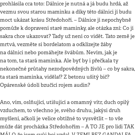
prohlásila cca toto: Dálnice je nutná a já budu hrdá, až
vezmu svou starou maminku a díky této dálnici jí budu
moct ukázat krásu Středohoří. – Dálnice jí nepochybně
pomůže k dopravení staré maminky, ale otázka zní: Co jí
sakra chce ukazovat? Tady už není co vidět. Tato země je
mrtvá, vezměte si bordelatom a odklízejte žáby
na dálnici nebo pomáhejte švábům. Nevím, jak je
na tom, ta stará maminka. Ale byť by i přečkala ty
nekonečné průtahy nezodpovědných živlů – co by sakra,
ta stará maminka, viděla!? Z betonu ušitý bič?
Opárenské údolí bzučící rojem audin?
Ano, vím, oslňující, utišující a omamný vítr, duch opilý
vzduchem, to všechno je, svého druhu, jakýsi druh
myšlení, ačkoli je velice obtížné to vysvětlit – to vše
může dát procházka Středohořím – A TO JE pro lidi TAK
MÁLO, že jsem svůj boj vzdal. V ZEMI BEZ GANDALFA