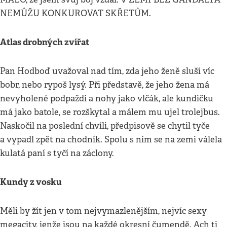
NEMŮŽU KONKUROVAT SKŘETŮM.
Atlas drobných zvířat
Pan Hodboď uvažoval nad tím, zda jeho ženě sluší víc
bobr, nebo rypoš lysý. Při představě, že jeho žena má
nevyholené podpaždí a nohy jako vlčák, ale kundičku
má jako batole, se rozškytal a málem mu ujel trolejbus.
Naskočil na poslední chvíli, předpisově se chytil tyče
a vypadl zpět na chodník. Spolu s ním se na zemi válela
kulatá paní s tyčí na záclony.
Kundy z vosku
Měli by žít jen v tom nejvymazlenějším, nejvíc sexy
megacity, jenže jsou na každé okresní čumendě. Ach ti