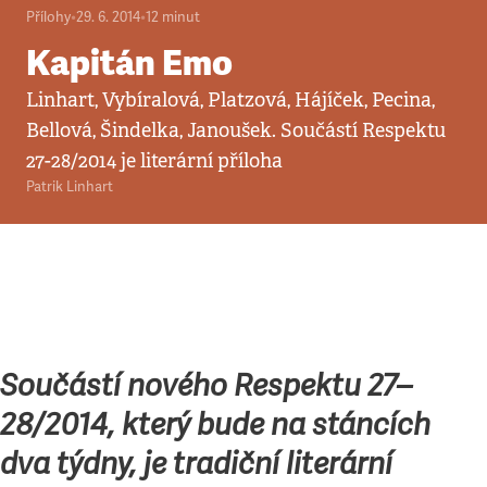
Přílohy
•
29. 6. 2014
•
12
minut
Kapitán Emo
Linhart, Vybíralová, Platzová, Hájíček, Pecina,
Bellová, Šindelka, Janoušek. Součástí Respektu
27-28/2014 je literární příloha
Patrik Linhart
Součástí nového Respektu 27–
28/2014, který bude na stáncích
dva týdny,
je tradiční literární