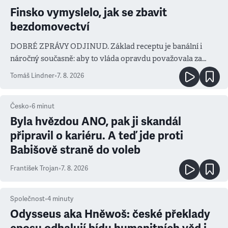
Finsko vymyslelo, jak se zbavit
bezdomovectví
DOBRÉ ZPRÁVY ODJINUD. Základ receptu je banální i
náročný současně: aby to vláda opravdu považovala za
prioritu
Tomáš Lindner
•
7. 8. 2026
Česko
•
6
minut
Byla hvězdou ANO, pak ji skandál
připravil o kariéru. A teď jde proti
Babišově straně do voleb
František Trojan
•
7. 8. 2026
Společnost
•
4
minuty
Odysseus aka Hněwoš: české překlady