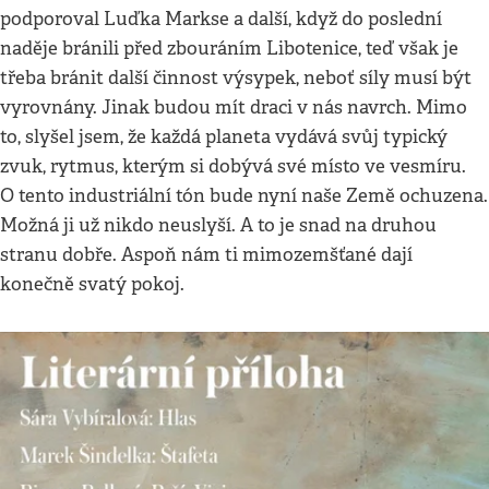
podporoval Luďka Markse a další, když do poslední
naděje bránili před zbouráním Libotenice, teď však je
třeba bránit další činnost výsypek, neboť síly musí být
vyrovnány. Jinak budou mít draci v nás navrch. Mimo
to, slyšel jsem, že každá planeta vydává svůj typický
zvuk, rytmus, kterým si dobývá své místo ve vesmíru.
O tento industriální tón bude nyní naše Země ochuzena.
Možná ji už nikdo neuslyší. A to je snad na druhou
stranu dobře. Aspoň nám ti mimozemšťané dají
konečně svatý pokoj.