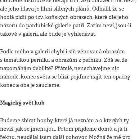
sloučené instituce se netajil tím, že o obrazech nic neví,
ale jeho hlava je líhní slibných plánů. Odhalil, že se
hodlá pídit po tzv. koňských obrazech, které dle jeho
názoru do pardubické galerie patří. Zatím neví, jsou-li
takové v galerii, ale bude je vyhledávat.
Podle mého v galerii chybí i síň věnovaná obrazům
s tematikou perníku a obrazům z perníku. Zdá se, že
napomáhám debilitě? Přátelé, nenechávejme nic
náhodě, konec světa se blíží, pojďme najít ten opačný
konec a oba je zauzleme.
Magický svět hub
Budeme sbírat houby, které já neznám a o kterých ty
nevíš, jak se jmenujou. Potom přijdeme domů a já ti
řeknu, neudělal jsem další pohovor. Možná že mě pro