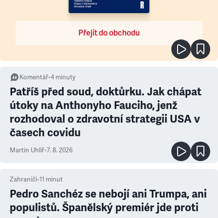
Přejít do obchodu
Komentář
•
4
minuty
Patříš před soud, doktůrku. Jak chápat
útoky na Anthonyho Fauciho, jenž
rozhodoval o zdravotní strategii USA v
časech covidu
Martin Uhlíř
•
7. 8. 2026
Zahraničí
•
11
minut
Pedro Sanchéz se nebojí ani Trumpa, ani
populistů. Španělský premiér jde proti