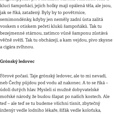
kluci šampoňáci, jejich holky mají opálená těla, ale jsou,
jak se říká, zatažený. Byly by to povětrnice,
semimondénky, kdyby jen neměly zadní ústa zalitá
voskem s otiskem pečeti kluků šampoňáků. Tak tu
bezejmenné stárnou, zatímco vůně šamponu zůstává
věčně svěží. Tak tu obcházejí, a kam vejdou, pivo zkysne
a cigára zvlhnou.
Grónský ledovec
Fórové počasí. Taje grónský ledovec, ale to mi nevadí,
neb Čechy půjdou pod vodu až nakonec. A to se říká –
údolí dutých hlav. Mysleli si mužně dobyvatelské
mořské národy, že budou šlapat po našich kostech. Ale
teď – ale teď se tu budeme všichni tísnit, zbytečný
inženýr vedle lodního lékaře, šífák vedle koloťuka,