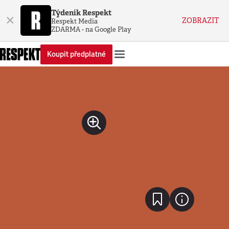
Týdeník Respekt
×
ZOBRAZIT
Respekt Media
ZDARMA - na Google Play
Koupit předplatné