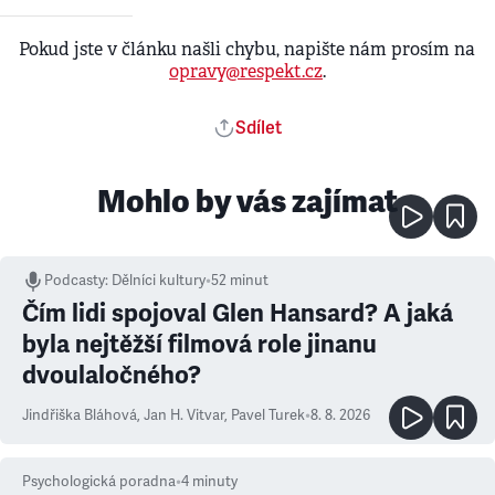
Pokud jste v článku našli chybu, napište nám prosím na
opravy@respekt.cz
.
Sdílet
Mohlo by vás zajímat
Podcasty
:
Dělníci kultury
•
52 minut
Čím lidi spojoval Glen Hansard? A jaká
byla nejtěžší filmová role jinanu
dvoulaločného?
Jindřiška Bláhová
,
Jan H. Vitvar
,
Pavel Turek
•
8. 8. 2026
Psychologická poradna
•
4
minuty