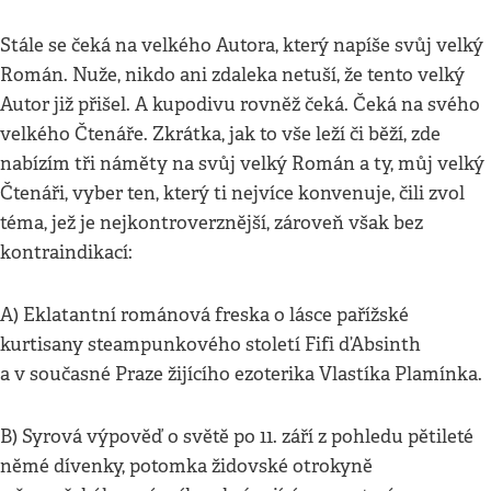
Stále se čeká na velkého Autora, který napíše svůj velký
Román. Nuže, nikdo ani zdaleka netuší, že tento velký
Autor již přišel. A kupodivu rovněž čeká. Čeká na svého
velkého Čtenáře. Zkrátka, jak to vše leží či běží, zde
nabízím tři náměty na svůj velký Román a ty, můj velký
Čtenáři, vyber ten, který ti nejvíce konvenuje, čili zvol
téma, jež je nejkontroverznější, zároveň však bez
kontraindikací:
A) Eklatantní románová freska o lásce pařížské
kurtisany steampunkového století Fifi d’Absinth
a v současné Praze žijícího ezoterika Vlastíka Plamínka.
B) Syrová výpověď o světě po 11. září z pohledu pětileté
němé dívenky, potomka židovské otrokyně