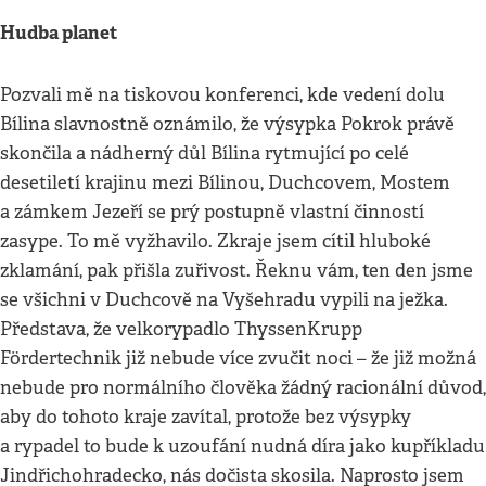
Hudba planet
Pozvali mě na tiskovou konferenci, kde vedení dolu
Bílina slavnostně oznámilo, že výsypka Pokrok právě
skončila a nádherný důl Bílina rytmující po celé
desetiletí krajinu mezi Bílinou, Duchcovem, Mostem
a zámkem Jezeří se prý postupně vlastní činností
zasype. To mě vyžhavilo. Zkraje jsem cítil hluboké
zklamání, pak přišla zuřivost. Řeknu vám, ten den jsme
se všichni v Duchcově na Vyšehradu vypili na ježka.
Představa, že velkorypadlo ThyssenKrupp
Fördertechnik již nebude více zvučit noci – že již možná
nebude pro normálního člověka žádný racionální důvod,
aby do tohoto kraje zavítal, protože bez výsypky
a rypadel to bude k uzoufání nudná díra jako kupříkladu
Jindřichohradecko, nás dočista skosila. Naprosto jsem