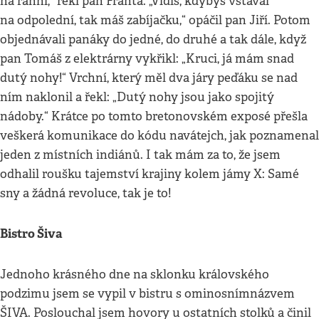
na ranní,“ řekl pan Franta. „Vidíš, kdybys vstával
na odpolední, tak máš zabíjačku,“ opáčil pan Jiří. Potom
objednávali panáky do jedné, do druhé a tak dále, když
pan Tomáš z elektrárny vykřikl: „Kruci, já mám snad
dutý nohy!“ Vrchní, který měl dva járy peďáku se nad
ním naklonil a řekl: „Dutý nohy jsou jako spojitý
nádoby.“ Krátce po tomto bretonovském exposé přešla
veškerá komunikace do kódu navátejch, jak poznamenal
jeden z místních indiánů. I tak mám za to, že jsem
odhalil roušku tajemství krajiny kolem jámy X: Samé
sny a žádná revoluce, tak je to!
Bistro Šiva
Jednoho krásného dne na sklonku královského
podzimu jsem se vypil v bistru s ominosnímnázvem
ŠIVA. Poslouchal jsem hovory u ostatních stolků a činil