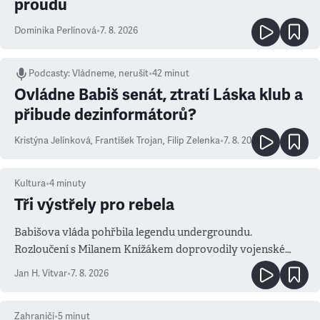
proudu
Dominika Perlínová
•
7. 8. 2026
Podcasty
:
Vládneme, nerušit
•
42 minut
Ovládne Babiš senát, ztratí Láska klub a
přibude dezinformátorů?
Kristýna Jelínková
,
František Trojan
,
Filip Zelenka
•
7. 8. 2026
Kultura
•
4
minuty
Tři výstřely pro rebela
Babišova vláda pohřbila legendu undergroundu.
Rozloučení s Milanem Knížákem doprovodily vojenské
salvy i kritika pokrokářů
Jan H. Vitvar
•
7. 8. 2026
Zahraničí
•
5
minut