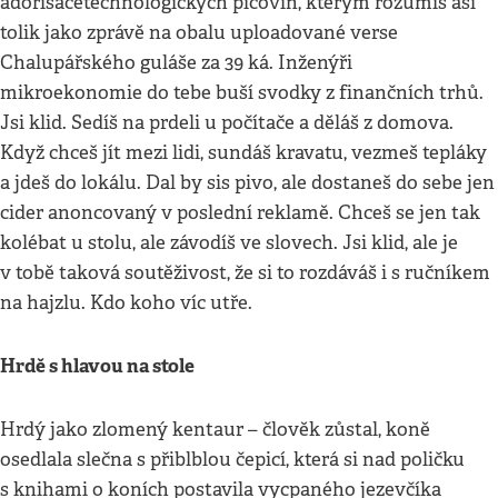
adorisacetechnologických píčovin, kterým rozumíš asi
tolik jako zprávě na obalu uploadované verse
Chalupářského guláše za 39 ká. Inženýři
mikroekonomie do tebe buší svodky z finančních trhů.
Jsi klid. Sedíš na prdeli u počítače a děláš z domova.
Když chceš jít mezi lidi, sundáš kravatu, vezmeš tepláky
a jdeš do lokálu. Dal by sis pivo, ale dostaneš do sebe jen
cider anoncovaný v poslední reklamě. Chceš se jen tak
kolébat u stolu, ale závodíš ve slovech. Jsi klid, ale je
v tobě taková soutěživost, že si to rozdáváš i s ručníkem
na hajzlu. Kdo koho víc utře.
Hrdě s hlavou na stole
Hrdý jako zlomený kentaur – člověk zůstal, koně
osedlala slečna s přiblblou čepicí, která si nad poličku
s knihami o koních postavila vycpaného jezevčíka