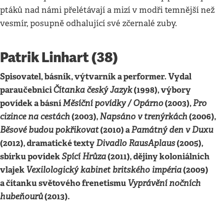
ptáků nad námi přelétávají a mizí v modři temnější než
vesmír, posupně odhalující své zčernalé zuby.
Patrik Linhart (38)
Spisovatel, básník, výtvarník a performer. Vydal
paraučebnici
Čítanka český Jazyk
(1998), výbory
povídek a básní
Měsíční povídky / Opárno
(2003),
Pro
cizince na cestách
(2003),
Napsáno v trenýrkách
(2006),
Běsové budou pokřikovat
(2010) a
Památný den v Duxu
(2012), dramatické texty
Divadlo RausAplaus
(2005),
sbírku povídek
Spící Hrůza
(2011), dějiny koloniálních
vlajek
Vexilologický kabinet britského impéria
(2009)
a čítanku světového frenetismu
Vyprávění nočních
hubeňourů
(2013).