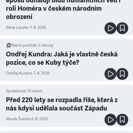
eposu odhalují bídu humanitních věd i
roli Homéra v českém národním
obrození
Silvie Lauder
•
7. 8. 2026
Ranní postřeh
•
3
minuty
Ondřej Kundra: Jaká je vlastně česká
pozice, co se Kuby týče?
Ondřej Kundra
•
7. 8. 2026
Společnost
•
10
minut
Před 220 lety se rozpadla říše, která z
nás kdysi udělala součást Západu
Marek Švehla
•
6. 8. 2026