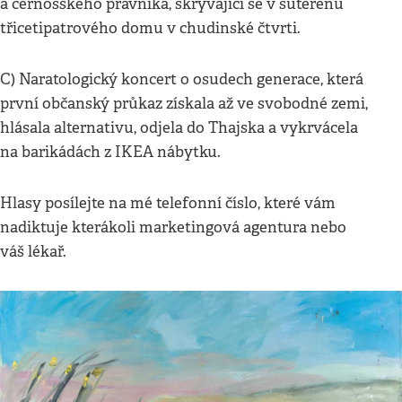
a černošského právníka, skrývající se v suterénu
třicetipatrového domu v chudinské čtvrti.
C) Naratologický koncert o osudech generace, která
první občanský průkaz získala až ve svobodné zemi,
hlásala alternativu, odjela do Thajska a vykrvácela
na barikádách z IKEA nábytku.
Hlasy posílejte na mé telefonní číslo, které vám
nadiktuje kterákoli marketingová agentura nebo
váš lékař.