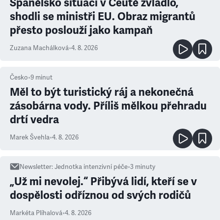
Španělsko situaci v Ceutě zvládlo,
shodli se ministři EU. Obraz migrantů
přesto poslouží jako kampaň
Zuzana Machálková
•
4. 8. 2026
Česko
•
9
minut
Měl to být turistický ráj a nekonečná
zásobárna vody. Příliš mělkou přehradu
drtí vedra
Marek Švehla
•
4. 8. 2026
Newsletter
:
Jednotka intenzivní péče
•
3
minuty
„Už mi nevolej.“ Přibývá lidí, kteří se v
dospělosti odříznou od svých rodičů
Markéta Plíhalová
•
4. 8. 2026