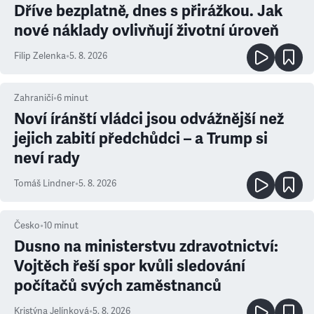
Dříve bezplatně, dnes s přirážkou. Jak
nové náklady ovlivňují životní úroveň
Filip Zelenka
•
5. 8. 2026
Zahraničí
•
6
minut
Noví íránští vládci jsou odvážnější než
jejich zabití předchůdci – a Trump si
neví rady
Tomáš Lindner
•
5. 8. 2026
Česko
•
10
minut
Dusno na ministerstvu zdravotnictví:
Vojtěch řeší spor kvůli sledování
počítačů svých zaměstnanců
Kristýna Jelínková
•
5. 8. 2026