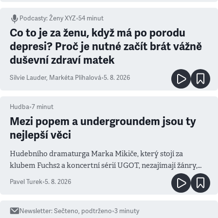
Podcasty
:
Ženy XYZ
•
54 minut
Co to je za ženu, když má po porodu
depresi? Proč je nutné začít brát vážně
duševní zdraví matek
Silvie Lauder
,
Markéta Plíhalová
•
5. 8. 2026
Hudba
•
7
minut
Mezi popem a undergroundem jsou ty
nejlepší věci
Hudebního dramaturga Marka Mikiče, který stojí za
klubem Fuchs2 a koncertní sérií UGOT, nezajímají žánry,
ale atmosféra
Pavel Turek
•
5. 8. 2026
Newsletter
:
Sečteno, podtrženo
•
3
minuty