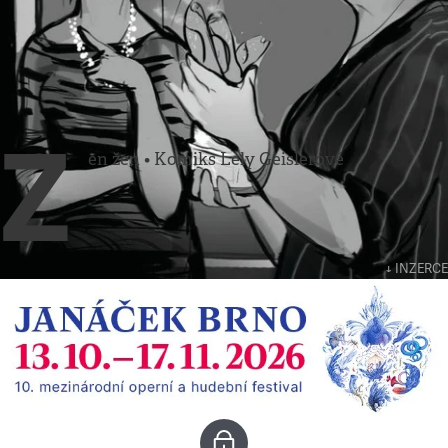
Komiks
•
24. 11. 2013
ZEN ŽEN
Lela Geislerová
Z
en žen • Komiks Lely Geislerové
↓ INZERCE