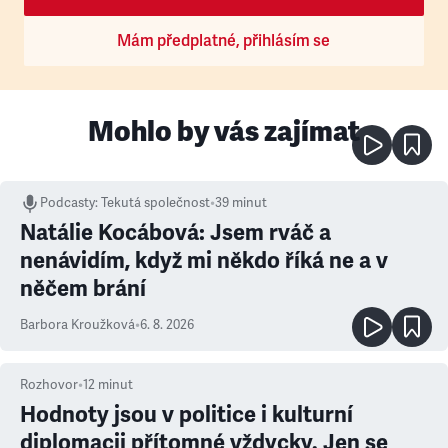
Mám předplatné, přihlásím se
Mohlo by vás zajímat
Podcasty
:
Tekutá společnost
•
39 minut
Natálie Kocábová: Jsem rváč a
nenávidím, když mi někdo říká ne a v
něčem brání
Barbora Kroužková
•
6. 8. 2026
Rozhovor
•
12
minut
Hodnoty jsou v politice i kulturní
diplomacii přítomné vždycky. Jen se