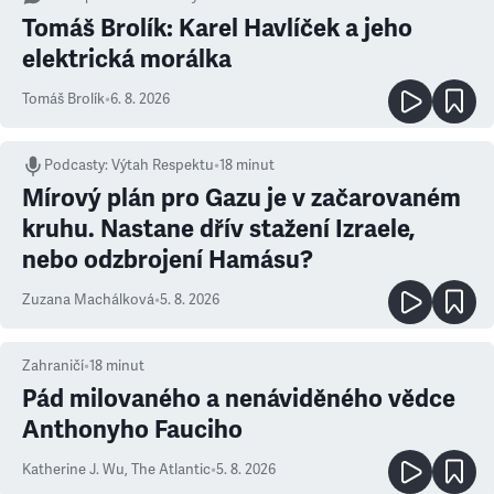
Tomáš Brolík: Karel Havlíček a jeho
elektrická morálka
Tomáš Brolík
•
6. 8. 2026
Podcasty
:
Výtah Respektu
•
18 minut
Mírový plán pro Gazu je v začarovaném
kruhu. Nastane dřív stažení Izraele,
nebo odzbrojení Hamásu?
Zuzana Machálková
•
5. 8. 2026
Zahraničí
•
18
minut
Pád milovaného a nenáviděného vědce
Anthonyho Fauciho
Katherine J. Wu
,
The Atlantic
•
5. 8. 2026