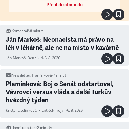
Přejít do obchodu
Komentář
•
8
minut
Ján Markoš: Neonacista má právo na
lék v lékárně, ale ne na místo v kavárně
Ján Markoš
,
Denník N
•
6. 8. 2026
Newsletter
:
Plamínková
•
7
minut
Plamínková: Boj o Senát odstartoval,
Vávrovci versus vláda a další Turkův
hvězdný týden
Kristýna Jelínková
,
František Trojan
•
6. 8. 2026
Ranní postřeh
•
2
minuty