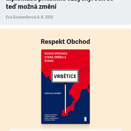
teď možná změní
Eva Soukeníková
•
6. 8. 2026
Respekt Obchod