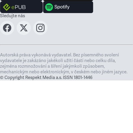
Sledujte nás
Autorská práva vykonává vydavatel. Bez písemného svolení
vydavatele je zakázáno jakékoli užití částí nebo celku díla,
zejména rozmnožování a šíření jakýmkoli způsobem,
mechanickým nebo elektronickým, v českém nebo jiném jazyce.
© Copyright Respekt Media a.s. ISSN 1801-1446