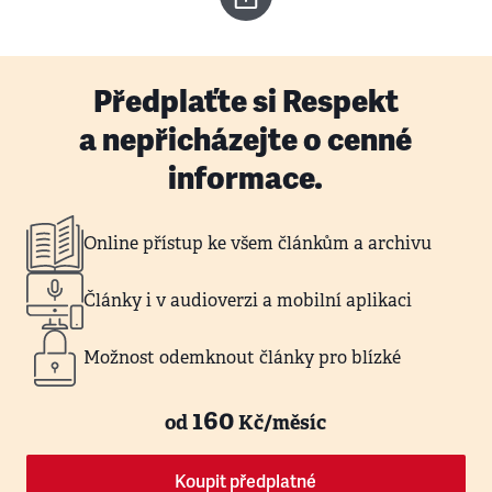
Předplaťte si Respekt
a nepřicházejte o cenné
informace.
Online přístup ke všem článkům a archivu
Články i v audioverzi a mobilní aplikaci
Možnost odemknout články pro blízké
160
od
Kč/měsíc
Koupit předplatné