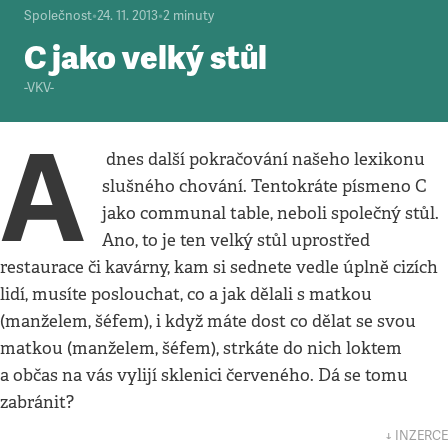
Společnost
•
24. 11. 2013
•
2
minuty
C jako velký stůl
-VKV-
A
dnes další pokračování našeho lexikonu
slušného chování. Tentokráte písmeno C
jako communal table, neboli společný stůl.
Ano, to je ten velký stůl uprostřed
restaurace či kavárny, kam si sednete vedle úplně cizích
lidí, musíte poslouchat, co a jak dělali s matkou
(manželem, šéfem), i když máte dost co dělat se svou
matkou (manželem, šéfem), strkáte do nich loktem
a občas na vás vylijí sklenici červeného. Dá se tomu
zabránit?
↓ INZERCE