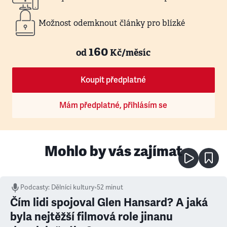
Možnost odemknout články pro blízké
160
od
Kč/měsíc
Koupit předplatné
Mám předplatné, přihlásím se
Mohlo by vás zajímat
Podcasty
:
Dělníci kultury
•
52 minut
Čím lidi spojoval Glen Hansard? A jaká
byla nejtěžší filmová role jinanu