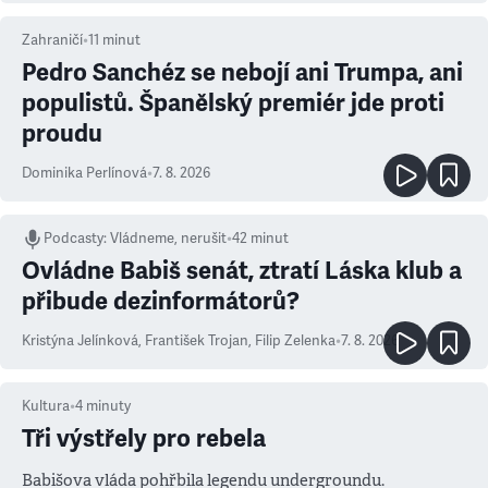
Zahraničí
•
11
minut
Pedro Sanchéz se nebojí ani Trumpa, ani
populistů. Španělský premiér jde proti
proudu
Dominika Perlínová
•
7. 8. 2026
Podcasty
:
Vládneme, nerušit
•
42 minut
Ovládne Babiš senát, ztratí Láska klub a
přibude dezinformátorů?
Kristýna Jelínková
,
František Trojan
,
Filip Zelenka
•
7. 8. 2026
Kultura
•
4
minuty
Tři výstřely pro rebela
Babišova vláda pohřbila legendu undergroundu.