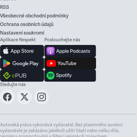
RSS
Všeobecné obchodní podmínky
Ochrana osobních údajů
Nastavení soukromí
Aplikace Respekt
Poslouchejte nás
Sledujte nás
Autorská práva vykonává vydavatel. Bez písemného svolení
vydavatele je zakázáno jakékoli užití částí nebo celku díla,
zejména rozmnožování a šíření jakýmkoli způsobem,