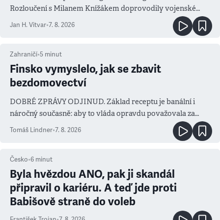
Rozloučení s Milanem Knížákem doprovodily vojenské
salvy i kritika pokrokářů
Jan H. Vitvar
•
7. 8. 2026
Zahraničí
•
5
minut
Finsko vymyslelo, jak se zbavit
bezdomovectví
DOBRÉ ZPRÁVY ODJINUD. Základ receptu je banální i
náročný současně: aby to vláda opravdu považovala za
prioritu
Tomáš Lindner
•
7. 8. 2026
Česko
•
6
minut
Byla hvězdou ANO, pak ji skandál
připravil o kariéru. A teď jde proti
Babišově straně do voleb
František Trojan
•
7. 8. 2026