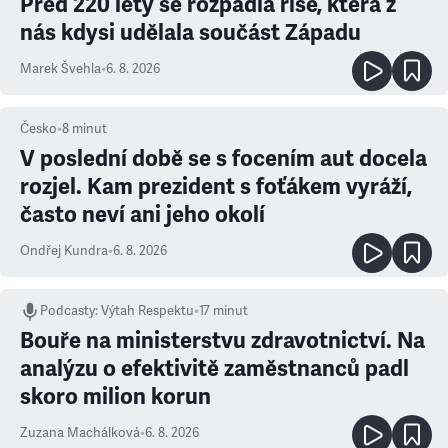
Před 220 lety se rozpadla říše, která z
nás kdysi udělala součást Západu
Marek Švehla
•
6. 8. 2026
Česko
•
8
minut
V poslední době se s focením aut docela
rozjel. Kam prezident s foťákem vyráží,
často neví ani jeho okolí
Ondřej Kundra
•
6. 8. 2026
Podcasty
:
Výtah Respektu
•
17 minut
Bouře na ministerstvu zdravotnictví. Na
analýzu o efektivitě zaměstnanců padl
skoro milion korun
Zuzana Machálková
•
6. 8. 2026