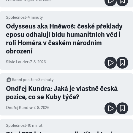
Společnost
•
4
minuty
Odysseus aka Hněwoš: české překlady
eposu odhalují bídu humanitních věd i
roli Homéra v českém národním
obrození
Silvie Lauder
•
7. 8. 2026
Ranní postřeh
•
3
minuty
Ondřej Kundra: Jaká je vlastně česká
pozice, co se Kuby týče?
Ondřej Kundra
•
7. 8. 2026
Společnost
•
10
minut