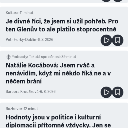
Kultura
•
11
minut
Je divné říci, že jsem si užil pohřeb. Pro
ten Glenův to ale platilo stoprocentně
Petr Horký
•
Dublin
•
6. 8. 2026
Podcasty
:
Tekutá společnost
•
39 minut
Natálie Kocábová: Jsem rváč a
nenávidím, když mi někdo říká ne a v
něčem brání
Barbora Kroužková
•
6. 8. 2026
Rozhovor
•
12
minut
Hodnoty jsou v politice i kulturní
diplomacii přítomné vždycky. Jen se