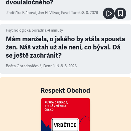
dvoulaločného?
Jindřiška Bláhová
,
Jan H. Vitvar
,
Pavel Turek
•
8. 8. 2026
Psychologická poradna
•
4
minuty
Mám manžela, o jakého by stála spousta
žen. Náš vztah už ale není, co býval. Dá
se ještě zachránit?
Beáta Obradovičová
,
Denník N
•
8. 8. 2026
Respekt Obchod