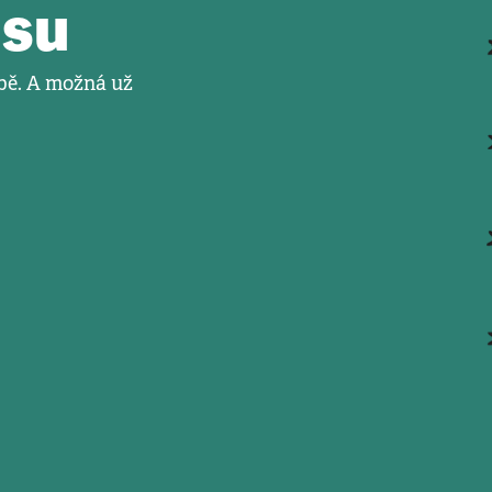
isu
obě. A možná už