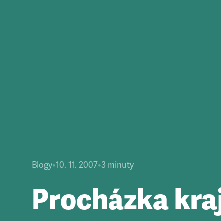
Blogy
•
10. 11. 2007
•
3
minuty
Procházka kra