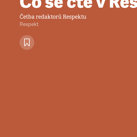
Co se čte v Re
Četba redaktorů Respektu
Respekt