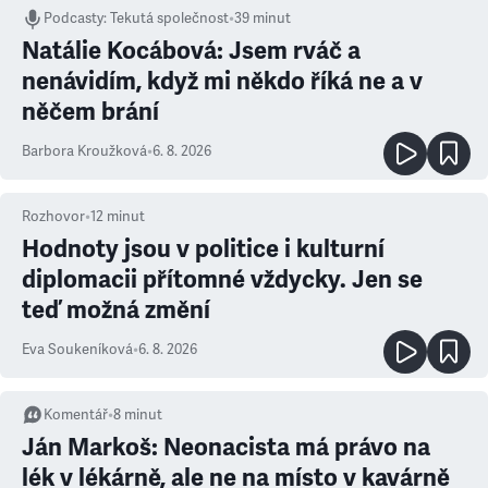
Podcasty
:
Tekutá společnost
•
39 minut
Natálie Kocábová: Jsem rváč a
nenávidím, když mi někdo říká ne a v
něčem brání
Barbora Kroužková
•
6. 8. 2026
Rozhovor
•
12
minut
Hodnoty jsou v politice i kulturní
diplomacii přítomné vždycky. Jen se
teď možná změní
Eva Soukeníková
•
6. 8. 2026
Komentář
•
8
minut
Ján Markoš: Neonacista má právo na
lék v lékárně, ale ne na místo v kavárně