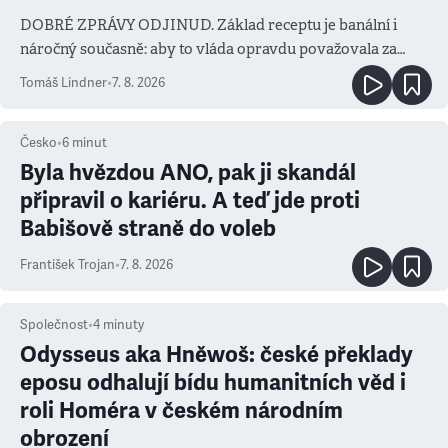
DOBRÉ ZPRÁVY ODJINUD. Základ receptu je banální i
náročný současně: aby to vláda opravdu považovala za
prioritu
Tomáš Lindner
•
7. 8. 2026
Česko
•
6
minut
Byla hvězdou ANO, pak ji skandál
připravil o kariéru. A teď jde proti
Babišově straně do voleb
František Trojan
•
7. 8. 2026
Společnost
•
4
minuty
Odysseus aka Hněwoš: české překlady
eposu odhalují bídu humanitních věd i
roli Homéra v českém národním
obrození