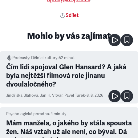
Sdílet
Mohlo by vás zajímat
Podcasty
:
Dělníci kultury
•
52 minut
Čím lidi spojoval Glen Hansard? A jaká
byla nejtěžší filmová role jinanu
dvoulaločného?
Jindřiška Bláhová
,
Jan H. Vitvar
,
Pavel Turek
•
8. 8. 2026
Psychologická poradna
•
4
minuty
Mám manžela, o jakého by stála spousta
žen. Náš vztah už ale není, co býval. Dá