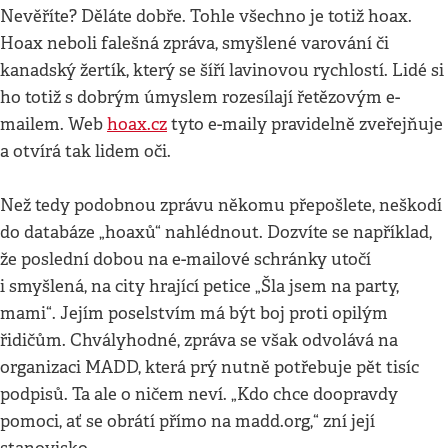
Nevěříte? Děláte dobře. Tohle všechno je totiž hoax.
Hoax neboli falešná zpráva, smyšlené varování či
kanadský žertík, který se šíří lavinovou rychlostí. Lidé si
ho totiž s dobrým úmyslem rozesílají řetězovým e-
mailem. Web
hoax.cz
tyto e-maily pravidelně zveřejňuje
a otvírá tak lidem oči.
Než tedy podobnou zprávu někomu přepošlete, neškodí
do databáze „hoaxů“ nahlédnout. Dozvíte se například,
že poslední dobou na e-mailové schránky utočí
i smyšlená, na city hrající petice „Šla jsem na party,
mami“. Jejím poselstvím má být boj proti opilým
řidičům. Chvályhodné, zpráva se však odvolává na
organizaci MADD, která prý nutně potřebuje pět tisíc
podpisů. Ta ale o ničem neví. „Kdo chce doopravdy
pomoci, ať se obrátí přímo na madd.org,“ zní její