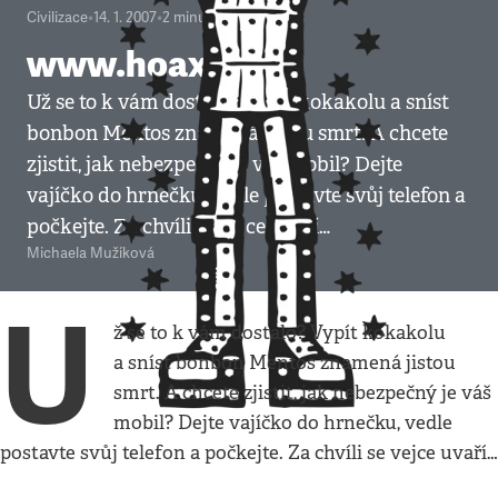
Civilizace
•
14. 1. 2007
•
2
minuty
www.hoax.cz
Už se to k vám dostalo? Vypít kokakolu a sníst
bonbon Mentos znamená jistou smrt. A chcete
zjistit, jak nebezpečný je váš mobil? Dejte
vajíčko do hrnečku, vedle postavte svůj telefon a
počkejte. Za chvíli se vejce uvaří…
Michaela Mužíková
U
ž se to k vám dostalo? Vypít kokakolu
a sníst bonbon Mentos znamená jistou
smrt. A chcete zjistit, jak nebezpečný je váš
mobil? Dejte vajíčko do hrnečku, vedle
postavte svůj telefon a počkejte. Za chvíli se vejce uvaří…