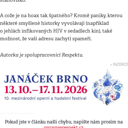
stanovisko.
A cože je na hoax tak špatného? Kromě paniky, kterou
některé smyšlené historky vyvolávají (například
o jehlách infikovaných HIV v sedadlech kin), také
možnost, že vaši adresu zachytí spameři.
Autorka je spolupracovnicí Respektu.
↓ INZERCE
Pokud jste v článku našli chybu, napište nám prosím na
opravy@respekt.cz
.