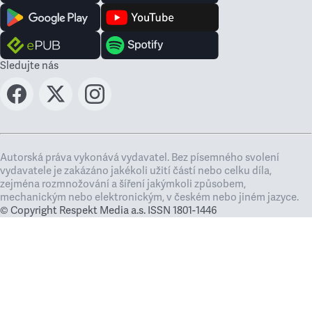
Sledujte nás
Autorská práva vykonává vydavatel. Bez písemného svolení
vydavatele je zakázáno jakékoli užití částí nebo celku díla,
zejména rozmnožování a šíření jakýmkoli způsobem,
mechanickým nebo elektronickým, v českém nebo jiném jazyce.
© Copyright Respekt Media a.s. ISSN 1801-1446