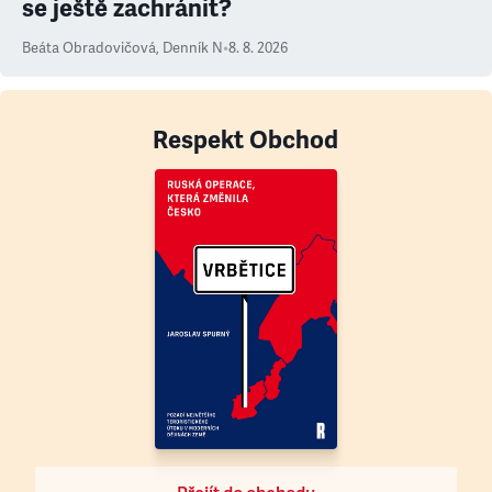
se ještě zachránit?
Beáta Obradovičová
,
Denník N
•
8. 8. 2026
Respekt Obchod