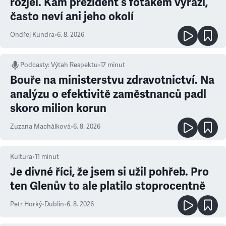
rozjel. Kam prezident s foťákem vyráží,
často neví ani jeho okolí
Ondřej Kundra
•
6. 8. 2026
Podcasty
:
Výtah Respektu
•
17 minut
Bouře na ministerstvu zdravotnictví. Na
analýzu o efektivitě zaměstnanců padl
skoro milion korun
Zuzana Machálková
•
6. 8. 2026
Kultura
•
11
minut
Je divné říci, že jsem si užil pohřeb. Pro
ten Glenův to ale platilo stoprocentně
Petr Horký
•
Dublin
•
6. 8. 2026