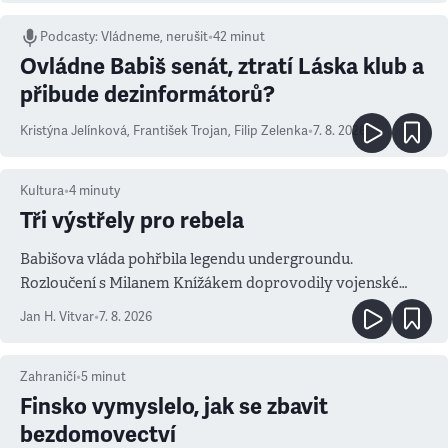
Podcasty
:
Vládneme, nerušit
•
42 minut
Ovládne Babiš senát, ztratí Láska klub a
přibude dezinformátorů?
Kristýna Jelínková
,
František Trojan
,
Filip Zelenka
•
7. 8. 2026
Kultura
•
4
minuty
Tři výstřely pro rebela
Babišova vláda pohřbila legendu undergroundu.
Rozloučení s Milanem Knížákem doprovodily vojenské
salvy i kritika pokrokářů
Jan H. Vitvar
•
7. 8. 2026
Zahraničí
•
5
minut
Finsko vymyslelo, jak se zbavit
bezdomovectví