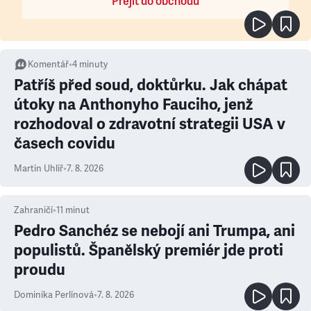
Přejít do obchodu
Komentář
•
4
minuty
Patříš před soud, doktůrku. Jak chápat
útoky na Anthonyho Fauciho, jenž
rozhodoval o zdravotní strategii USA v
časech covidu
Martin Uhlíř
•
7. 8. 2026
Zahraničí
•
11
minut
Pedro Sanchéz se nebojí ani Trumpa, ani
populistů. Španělský premiér jde proti
proudu
Dominika Perlínová
•
7. 8. 2026