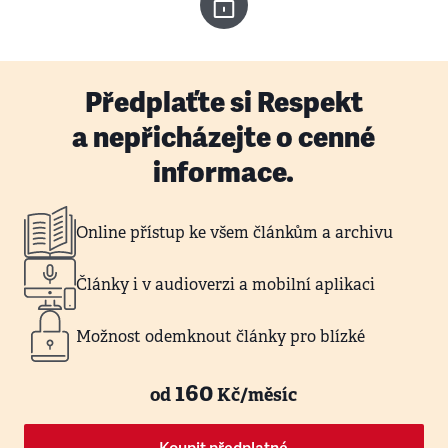
Předplaťte si Respekt
a nepřicházejte o cenné
informace.
Online přístup ke všem článkům a archivu
Články i v audioverzi a mobilní aplikaci
Možnost odemknout články pro blízké
160
od
Kč/měsíc