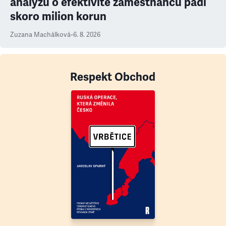
analýzu o efektivitě zaměstnanců padl
skoro milion korun
Zuzana Machálková
•
6. 8. 2026
Respekt Obchod