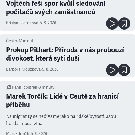
Vojtěch řeší spor kvůli sledování
počítačů svých zaměstnanců
Kristýna Jelínková
•
5. 8. 2026
Česko
•
17
minut
Prokop Pithart: Příroda v nás probouzí
divokost, která sytí duši
Barbora Kroužková
•
5. 8. 2026
Ranní postřeh
•
3
minuty
Marek Torčík: Lidé v Ceutě za hranicí
příběhu
Na migranty se nedíváme jako na lidské bytosti. Jsou
horda, masa, vlna
Marek Torčík
•
5. 8. 2026