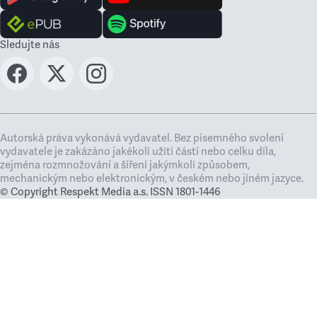
Sledujte nás
Autorská práva vykonává vydavatel. Bez písemného svolení
vydavatele je zakázáno jakékoli užití částí nebo celku díla,
zejména rozmnožování a šíření jakýmkoli způsobem,
mechanickým nebo elektronickým, v českém nebo jiném jazyce.
© Copyright Respekt Media a.s. ISSN 1801-1446