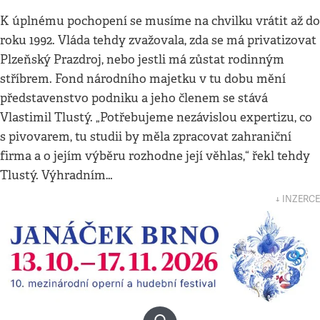
K úplnému pochopení se musíme na chvilku vrátit až do
roku 1992. Vláda tehdy zvažovala, zda se má privatizovat
Plzeňský Prazdroj, nebo jestli má zůstat rodinným
stříbrem. Fond národního majetku v tu dobu mění
představenstvo podniku a jeho členem se stává
Vlastimil Tlustý. „Potřebujeme nezávislou expertizu, co
s pivovarem, tu studii by měla zpracovat zahraniční
firma a o jejím výběru rozhodne její věhlas,“ řekl tehdy
Tlustý. Výhradním…
↓ INZERCE