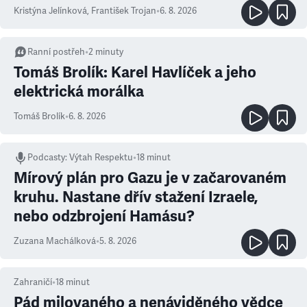
Kristýna Jelínková
,
František Trojan
•
6. 8. 2026
Ranní postřeh
•
2
minuty
Tomáš Brolík: Karel Havlíček a jeho
elektrická morálka
Tomáš Brolík
•
6. 8. 2026
Podcasty
:
Výtah Respektu
•
18 minut
Mírový plán pro Gazu je v začarovaném
kruhu. Nastane dřív stažení Izraele,
nebo odzbrojení Hamásu?
Zuzana Machálková
•
5. 8. 2026
Zahraničí
•
18
minut
Pád milovaného a nenáviděného vědce