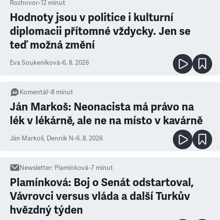
Rozhovor
•
12
minut
Hodnoty jsou v politice i kulturní
diplomacii přítomné vždycky. Jen se
teď možná změní
Eva Soukeníková
•
6. 8. 2026
Komentář
•
8
minut
Ján Markoš: Neonacista má právo na
lék v lékárně, ale ne na místo v kavárně
Ján Markoš
,
Denník N
•
6. 8. 2026
Newsletter
:
Plamínková
•
7
minut
Plamínková: Boj o Senát odstartoval,
Vávrovci versus vláda a další Turkův
hvězdný týden