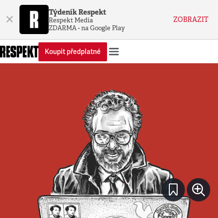
Týdeník Respekt
×
ZOBRAZIT
Respekt Media
ZDARMA - na Google Play
Koupit předplatné