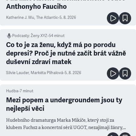
Anthonyho Fauciho
Katherine J. Wu
,
The Atlantic
•
5. 8. 2026
Podcasty
:
Ženy XYZ
•
54 minut
Co to je za ženu, když má po porodu
depresi? Proč je nutné začít brát vážně
duševní zdraví matek
Silvie Lauder
,
Markéta Plíhalová
•
5. 8. 2026
Hudba
•
7
minut
Mezi popem a undergroundem jsou ty
nejlepší věci
Hudebního dramaturga Marka Mikiče, který stojí za
klubem Fuchs2 a koncertní sérií UGOT, nezajímají žánry,
ale atmosféra