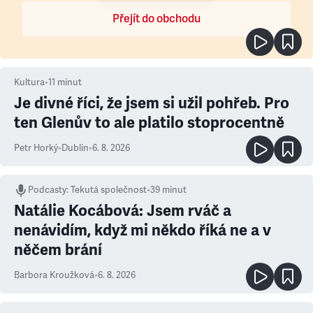
Přejít do obchodu
Kultura
•
11
minut
Je divné říci, že jsem si užil pohřeb. Pro
ten Glenův to ale platilo stoprocentně
Petr Horký
•
Dublin
•
6. 8. 2026
Podcasty
:
Tekutá společnost
•
39 minut
Natálie Kocábová: Jsem rváč a
nenávidím, když mi někdo říká ne a v
něčem brání
Barbora Kroužková
•
6. 8. 2026