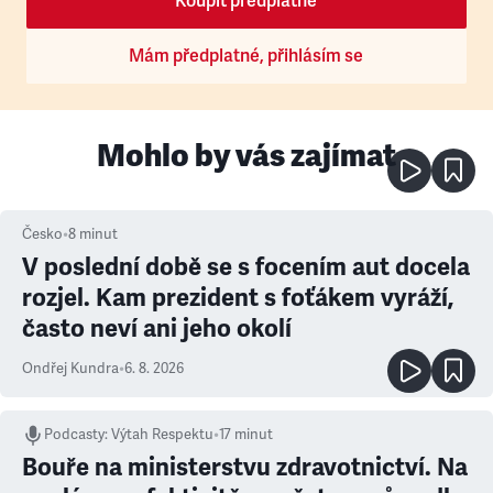
Koupit předplatné
Mám předplatné, přihlásím se
Mohlo by vás zajímat
Česko
•
8
minut
V poslední době se s focením aut docela
rozjel. Kam prezident s foťákem vyráží,
často neví ani jeho okolí
Ondřej Kundra
•
6. 8. 2026
Podcasty
:
Výtah Respektu
•
17 minut
Bouře na ministerstvu zdravotnictví. Na