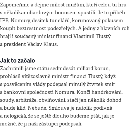
Zapomeňme a dejme milost mužům, kteří celou tu hru
s několikamiliardovým bonusem spustili. Je to příběh
IPB, Nomury, desítek tunelářů, korunovaný pokusem
koupit beztrestnost podezřelých. A jedny z hlavních rolí
hrají i současný ministr financí Vlastimil Tlustý
a prezident Václav Klaus.
Jak to začalo
Zachránili jsme státu sedmdesát miliard korun,
prohlásil vítězoslavně ministr financí Tlustý, když
s posvěcením vlády podepsal minulý čtvrtek smír
s bankovní společností Nomura. Končí handrkování,
soudy, arbitráže, obviňování, stačí jen několik dohod
a bude klid. Nebude. Smlouva je natolik podivná
a nelogická, že se ještě dlouho budeme ptát, jak je
možné, že ji naši zástupci podepsali.