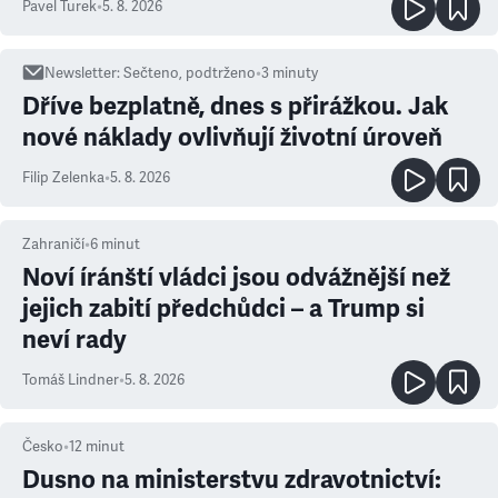
Pavel Turek
•
5. 8. 2026
Newsletter
:
Sečteno, podtrženo
•
3
minuty
Dříve bezplatně, dnes s přirážkou. Jak
nové náklady ovlivňují životní úroveň
Filip Zelenka
•
5. 8. 2026
Zahraničí
•
6
minut
Noví íránští vládci jsou odvážnější než
jejich zabití předchůdci – a Trump si
neví rady
Tomáš Lindner
•
5. 8. 2026
Česko
•
12
minut
Dusno na ministerstvu zdravotnictví: