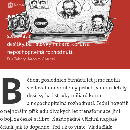
Komentář
•
3. 12. 2006
•
6
minut
Milost pro prezidenta
Během posledních čtrnácti let jsme mohli
sledovat neuvěřitelný příběh, v němž létaly
desítky, ba i stovky miliard korun a
nepochopitelná rozhodnutí.
Erik Tabery
,
Jaroslav Spurný
B
ěhem posledních čtrnácti let jsme mohli
sledovat neuvěřitelný příběh, v němž létaly
desítky, ba i stovky miliard korun
a nepochopitelná rozhodnutí. Jedni hovořili
o nejhorším příkladu divokých let transformace, jiní
o boji za české stříbro. Každopádně všichni napjatě
čekali, jak to dopadne. Teď už to víme. Vláda říká: