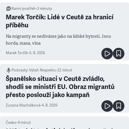
Ranní postřeh
•
3
minuty
Marek Torčík: Lidé v Ceutě za hranicí
příběhu
Na migranty se nedíváme jako na lidské bytosti. Jsou
horda, masa, vlna
Marek Torčík
•
5. 8. 2026
Podcasty
:
Výtah Respektu
•
22 minut
Španělsko situaci v Ceutě zvládlo,
shodli se ministři EU. Obraz migrantů
přesto poslouží jako kampaň
Zuzana Machálková
•
4. 8. 2026
Česko
•
9
minut