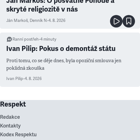
Ján Markoš: O posvátné Pohodě a
skryté religiozitě v nás
Ján Markoš
,
Denník N
•
4. 8. 2026
Ranní postřeh
•
4
minuty
Ivan Pilip: Pokus o demontáž státu
Proti tomu, co se děje dnes, byla opoziční smlouva jen
poklidná zkouška
Ivan Pilip
•
4. 8. 2026
Respekt
Redakce
Kontakty
Kodex Respektu