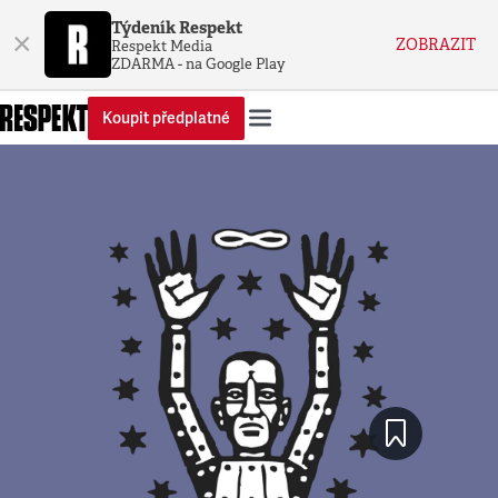
Týdeník Respekt
×
ZOBRAZIT
Respekt Media
ZDARMA - na Google Play
Koupit předplatné