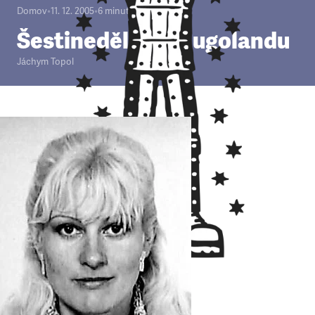
Domov
•
11. 12. 2005
•
6
minut
Šestinedělka v Gugolandu
Jáchym Topol