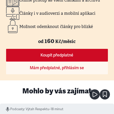
Online přístup ke všem článkům a archivu
Články i v audioverzi a mobilní aplikaci
Možnost odemknout články pro blízké
160
od
Kč/měsíc
Koupit předplatné
Mám předplatné, přihlásím se
Mohlo by vás zajímat
Podcasty
:
Výtah Respektu
•
18 minut