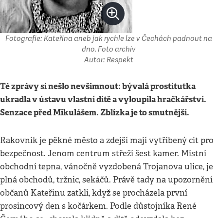
Fotografie: Kateřina aneb jak rychle lze v Čechách padnout na
dno. Foto archiv
Autor: Respekt
Té zprávy si nešlo nevšimnout: bývalá prostitutka
ukradla v ústavu vlastní dítě a vyloupila hračkářství.
Senzace před Mikulášem. Zblízka je to smutnější.
Rakovník je pěkné město a zdejší mají vytříbený cit pro
bezpečnost. Jenom centrum střeží šest kamer. Místní
obchodní tepna, vánočně vyzdobená Trojanova ulice, je
plná obchodů, tržnic, sekáčů. Právě tady na upozornění
občanů Kateřinu zatkli, když se procházela první
prosincový den s kočárkem. Podle důstojníka René