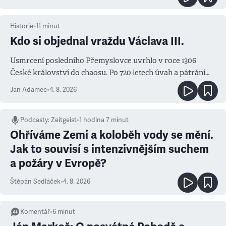
Historie
•
11
minut
Kdo si objednal vraždu Václava III.
Usmrcení posledního Přemyslovce uvrhlo v roce 1306
České království do chaosu. Po 720 letech úvah a pátrání
známe jména podezřelých
Jan Adamec
•
4. 8. 2026
Podcasty
:
Zeitgeist
•
1 hodina 7 minut
Ohříváme Zemi a koloběh vody se mění.
Jak to souvisí s intenzivnějším suchem
a požáry v Evropě?
Štěpán Sedláček
•
4. 8. 2026
Komentář
•
6
minut