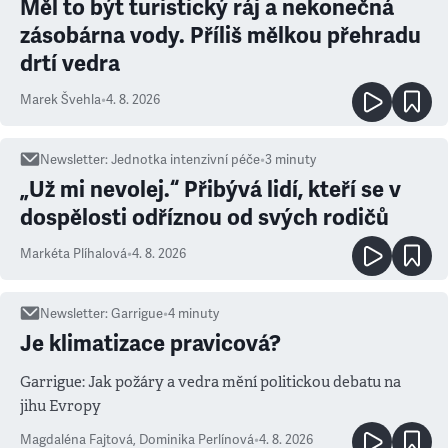
Měl to být turistický ráj a nekonečná
zásobárna vody. Příliš mělkou přehradu
drtí vedra
Marek Švehla
•
4. 8. 2026
Newsletter
:
Jednotka intenzivní péče
•
3
minuty
„Už mi nevolej.“ Přibývá lidí, kteří se v
dospělosti odříznou od svých rodičů
Markéta Plíhalová
•
4. 8. 2026
Newsletter
:
Garrigue
•
4
minuty
Je klimatizace pravicová?
Garrigue: Jak požáry a vedra mění politickou debatu na
jihu Evropy
Magdaléna Fajtová
,
Dominika Perlínová
•
4. 8. 2026