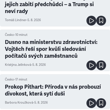
jejich zabití předchůdci – a Trump si
neví rady
Tomáš Lindner
•
5. 8. 2026
Česko
•
10
minut
Dusno na ministerstvu zdravotnictví:
Vojtěch řeší spor kvůli sledování
počítačů svých zaměstnanců
Kristýna Jelínková
•
5. 8. 2026
Česko
•
17
minut
Prokop Pithart: Příroda v nás probouzí
divokost, která sytí duši
Barbora Kroužková
•
5. 8. 2026