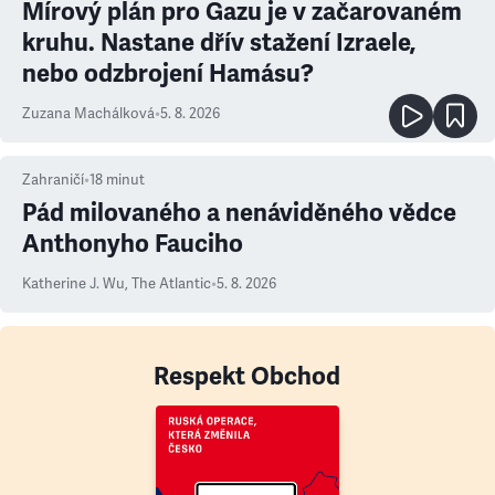
Mírový plán pro Gazu je v začarovaném
kruhu. Nastane dřív stažení Izraele,
nebo odzbrojení Hamásu?
Zuzana Machálková
•
5. 8. 2026
Zahraničí
•
18
minut
Pád milovaného a nenáviděného vědce
Anthonyho Fauciho
Katherine J. Wu
,
The Atlantic
•
5. 8. 2026
Respekt Obchod