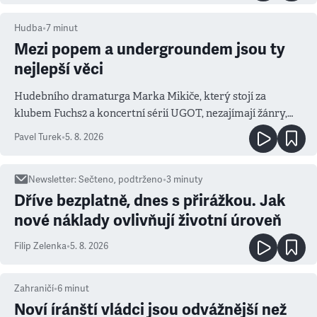
Hudba
•
7
minut
Mezi popem a undergroundem jsou ty
nejlepší věci
Hudebního dramaturga Marka Mikiče, který stojí za
klubem Fuchs2 a koncertní sérií UGOT, nezajímají žánry,
ale atmosféra
Pavel Turek
•
5. 8. 2026
Newsletter
:
Sečteno, podtrženo
•
3
minuty
Dříve bezplatně, dnes s přirážkou. Jak
nové náklady ovlivňují životní úroveň
Filip Zelenka
•
5. 8. 2026
Zahraničí
•
6
minut
Noví íránští vládci jsou odvážnější než