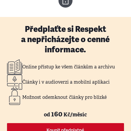
Předplaťte si Respekt
a nepřicházejte o cenné
informace.
Online přístup ke všem článkům a archivu
Články i v audioverzi a mobilní aplikaci
Možnost odemknout články pro blízké
160
od
Kč/měsíc
Koupit předplatné