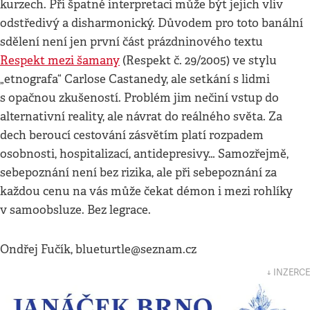
kurzech. Při špatné interpretaci může být jejich vliv
odstředivý a disharmonický. Důvodem pro toto banální
sdělení není jen první část prázdninového textu
Respekt mezi šamany
(Respekt č. 29/2005) ve stylu
„etnografa“ Carlose Castanedy, ale setkání s lidmi
s opačnou zkušeností. Problém jim nečiní vstup do
alternativní reality, ale návrat do reálného světa. Za
dech beroucí cestování zásvětím platí rozpadem
osobnosti, hospitalizací, antidepresivy… Samozřejmě,
sebepoznání není bez rizika, ale při sebepoznání za
každou cenu na vás může čekat démon i mezi rohlíky
v samoobsluze. Bez legrace.
Ondřej Fučík,
blueturtle@seznam.cz
↓ INZERCE