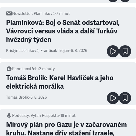
Newsletter
:
Plamínková
•
7
minut
Plamínková: Boj o Senát odstartoval,
Vávrovci versus vláda a další Turkův
hvězdný týden
Kristýna Jelínková
,
František Trojan
•
6. 8. 2026
Ranní postřeh
•
2
minuty
Tomáš Brolík: Karel Havlíček a jeho
elektrická morálka
Tomáš Brolík
•
6. 8. 2026
Podcasty
:
Výtah Respektu
•
18 minut
Mírový plán pro Gazu je v začarovaném
kruhu. Nastane dřív stažení Izraele,