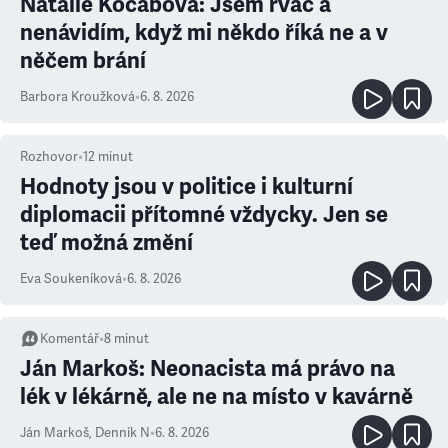
Natálie Kocábová: Jsem rváč a
nenávidím, když mi někdo říká ne a v
něčem brání
Barbora Kroužková
•
6. 8. 2026
Rozhovor
•
12
minut
Hodnoty jsou v politice i kulturní
diplomacii přítomné vždycky. Jen se
teď možná změní
Eva Soukeníková
•
6. 8. 2026
Komentář
•
8
minut
Ján Markoš: Neonacista má právo na
lék v lékárně, ale ne na místo v kavárně
Ján Markoš
,
Denník N
•
6. 8. 2026