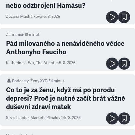
nebo odzbrojení Hamásu?
Zuzana Machálková
•
5. 8. 2026
Zahraničí
•
18
minut
Pád milovaného a nenáviděného vědce
Anthonyho Fauciho
Katherine J. Wu
,
The Atlantic
•
5. 8. 2026
Podcasty
:
Ženy XYZ
•
54 minut
Co to je za ženu, když má po porodu
depresi? Proč je nutné začít brát vážně
duševní zdraví matek
Silvie Lauder
,
Markéta Plíhalová
•
5. 8. 2026