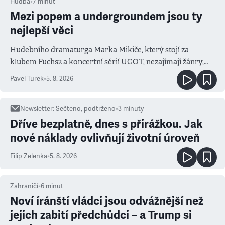
Hudba
•
7
minut
Mezi popem a undergroundem jsou ty
nejlepší věci
Hudebního dramaturga Marka Mikiče, který stojí za
klubem Fuchs2 a koncertní sérií UGOT, nezajímají žánry,
ale atmosféra
Pavel Turek
•
5. 8. 2026
Newsletter
:
Sečteno, podtrženo
•
3
minuty
Dříve bezplatně, dnes s přirážkou. Jak
nové náklady ovlivňují životní úroveň
Filip Zelenka
•
5. 8. 2026
Zahraničí
•
6
minut
Noví íránští vládci jsou odvážnější než
jejich zabití předchůdci – a Trump si