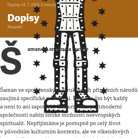
Dopisy
•
24. 7. 2005
•
3
minuty
Dopisy
Respekt
Š
amanem snadno a rychle
Šaman ve společenských strukturách přírodních národů
zaujímá specifické postavení. Nemůže jím být každý
a není to ani zapotřebí. Kulturní mix postmoderní
společnosti nabízí široké možnosti neevropských
spiritualit. Nepřijímáme je postupně po celý život
v původním kulturním kontextu, ale ve víkendových