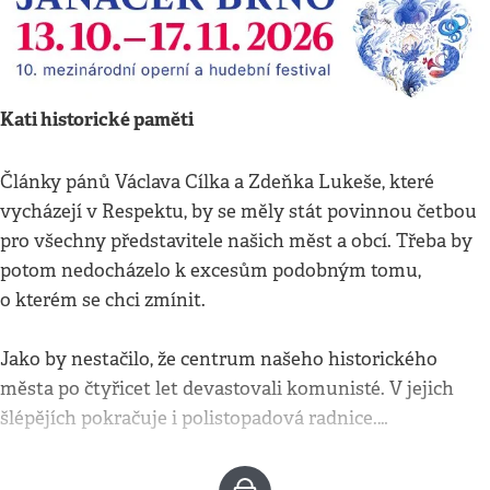
Kati historické paměti
Články pánů Václava Cílka a Zdeňka Lukeše, které
vycházejí v Respektu, by se měly stát povinnou četbou
pro všechny představitele našich měst a obcí. Třeba by
potom nedocházelo k excesům podobným tomu,
o kterém se chci zmínit.
Jako by nestačilo, že centrum našeho historického
města po čtyřicet let devastovali komunisté. V jejich
šlépějích pokračuje i polistopadová radnice.…