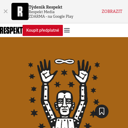
Týdeník Respekt
×
ZOBRAZIT
Respekt Media
ZDARMA - na Google Play
Koupit předplatné