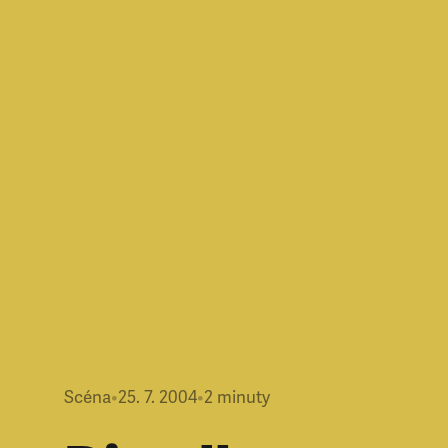
Scéna
•
25. 7. 2004
•
2
minuty