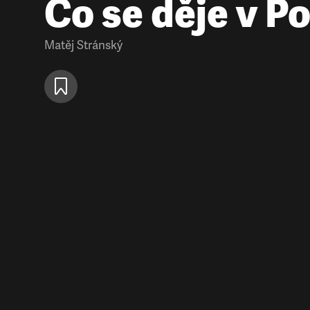
Co se děje v P
Matěj Stránský