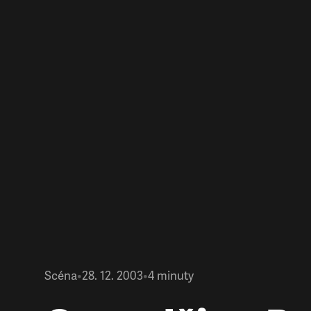
Scéna
•
28. 12. 2003
•
4
minuty