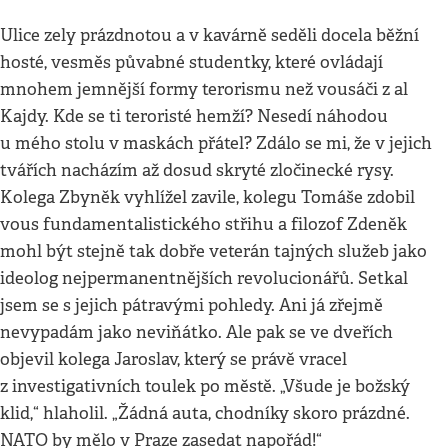
Ulice zely prázdnotou a v kavárně seděli docela běžní
hosté, vesměs půvabné studentky, které ovládají
mnohem jemnější formy terorismu než vousáči z al
Kajdy. Kde se ti teroristé hemží? Nesedí náhodou
u mého stolu v maskách přátel? Zdálo se mi, že v jejich
tvářích nacházím až dosud skryté zločinecké rysy.
Kolega Zbyněk vyhlížel zavile, kolegu Tomáše zdobil
vous fundamentalistického střihu a filozof Zdeněk
mohl být stejně tak dobře veterán tajných služeb jako
ideolog nejpermanentnějších revolucionářů. Setkal
jsem se s jejich pátravými pohledy. Ani já zřejmě
nevypadám jako neviňátko. Ale pak se ve dveřích
objevil kolega Jaroslav, který se právě vracel
z investigativních toulek po městě. „Všude je božský
klid,“ hlaholil. „Žádná auta, chodníky skoro prázdné.
NATO by mělo v Praze zasedat napořád!“