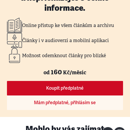
informace.
Online přístup ke všem článkům a archivu
Články i v audioverzi a mobilní aplikaci
Možnost odemknout články pro blízké
160
od
Kč/měsíc
Koupit předplatné
Mám předplatné, přihlásím se
Mohlo by vás zajímat