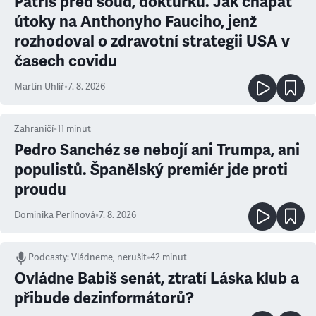
Patříš před soud, doktůrku. Jak chápat
útoky na Anthonyho Fauciho, jenž
rozhodoval o zdravotní strategii USA v
časech covidu
Martin Uhlíř
•
7. 8. 2026
Zahraničí
•
11
minut
Pedro Sanchéz se nebojí ani Trumpa, ani
populistů. Španělský premiér jde proti
proudu
Dominika Perlínová
•
7. 8. 2026
Podcasty
:
Vládneme, nerušit
•
42 minut
Ovládne Babiš senát, ztratí Láska klub a
přibude dezinformátorů?