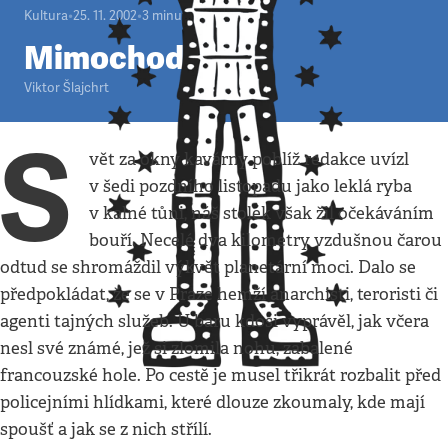
Kultura
•
25. 11. 2002
•
3
minuty
Mimochodem
Viktor Šlajchrt
S
vět za okny kavárny poblíž redakce uvízl
v šedi pozdního listopadu jako leklá ryba
v kalné tůni, náš stolek však žil očekáváním
bouří. Necelé dva kilometry vzdušnou čarou
odtud se shromáždil výkvět planetární moci. Dalo se
předpokládat, že se v Praze hemží anarchisti, teroristi či
agenti tajných služeb. U baru kdosi vyprávěl, jak včera
nesl své známé, jež si zlomila nohu, zabalené
francouzské hole. Po cestě je musel třikrát rozbalit před
policejními hlídkami, které dlouze zkoumaly, kde mají
spoušť a jak se z nich střílí.