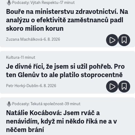
Podcasty
:
Výtah Respektu
•
17 minut
Bouře na ministerstvu zdravotnictví. Na
analýzu o efektivitě zaměstnanců padl
skoro milion korun
Zuzana Machálková
•
6. 8. 2026
Kultura
•
11
minut
Je divné říci, že jsem si užil pohřeb. Pro
ten Glenův to ale platilo stoprocentně
Petr Horký
•
Dublin
•
6. 8. 2026
Podcasty
:
Tekutá společnost
•
39 minut
Natálie Kocábová: Jsem rváč a
nenávidím, když mi někdo říká ne a v
něčem brání