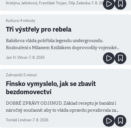
Kristýna Jelínková
,
František Trojan
,
Filip Zelenka
•
7. 8. 2026
Kultura
•
4
minuty
Tři výstřely pro rebela
Babišova vláda pohřbila legendu undergroundu.
Rozloučení s Milanem Knížákem doprovodily vojenské
salvy i kritika pokrokářů
Jan H. Vitvar
•
7. 8. 2026
Zahraničí
•
5
minut
Finsko vymyslelo, jak se zbavit
bezdomovectví
DOBRÉ ZPRÁVY ODJINUD. Základ receptu je banální i
náročný současně: aby to vláda opravdu považovala za
prioritu
Tomáš Lindner
•
7. 8. 2026