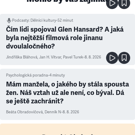
Podcasty
:
Dělníci kultury
•
52 minut
Čím lidi spojoval Glen Hansard? A jaká
byla nejtěžší filmová role jinanu
dvoulaločného?
Jindřiška Bláhová
,
Jan H. Vitvar
,
Pavel Turek
•
8. 8. 2026
Psychologická poradna
•
4
minuty
Mám manžela, o jakého by stála spousta
žen. Náš vztah už ale není, co býval. Dá
se ještě zachránit?
Beáta Obradovičová
,
Denník N
•
8. 8. 2026