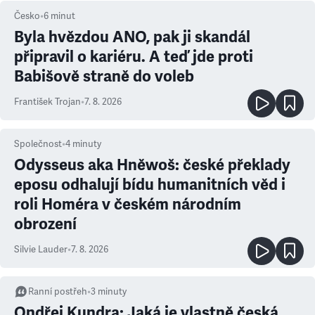
Česko
•
6
minut
Byla hvězdou ANO, pak ji skandál
připravil o kariéru. A teď jde proti
Babišově straně do voleb
František Trojan
•
7. 8. 2026
Společnost
•
4
minuty
Odysseus aka Hněwoš: české překlady
eposu odhalují bídu humanitních věd i
roli Homéra v českém národním
obrození
Silvie Lauder
•
7. 8. 2026
Ranní postřeh
•
3
minuty
Ondřej Kundra: Jaká je vlastně česká