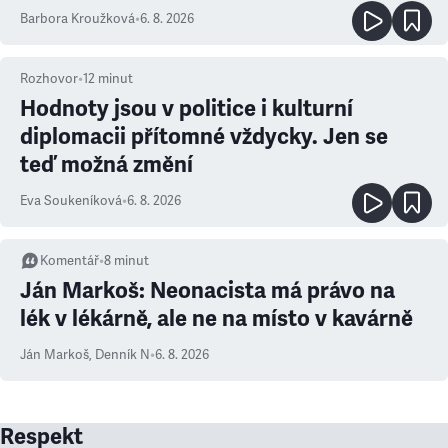
Barbora Kroužková
•
6. 8. 2026
Rozhovor
•
12
minut
Hodnoty jsou v politice i kulturní
diplomacii přítomné vždycky. Jen se
teď možná změní
Eva Soukeníková
•
6. 8. 2026
Komentář
•
8
minut
Ján Markoš: Neonacista má právo na
lék v lékárně, ale ne na místo v kavárně
Ján Markoš
,
Denník N
•
6. 8. 2026
Respekt