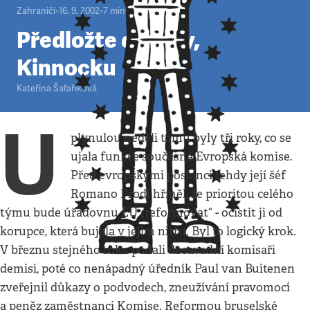
Zahraničí
•
16. 9. 2002
•
7
minut
Předložte důkazy,
Kinnocku
Kateřina Šafaříková
U
plynulou neděli tomu byly tři roky, co se
ujala funkce současná Evropská komise.
Před evropskými poslanci tehdy její šéf
Romano Prodi hřměl, že prioritou celého
týmu bude úřadovnu EU „reformovat“ - očistit ji od
korupce, která bujela v jejím nitru. Byl to logický krok.
V březnu stejného roku podali dosavadní komisaři
demisi, poté co nenápadný úředník Paul van Buitenen
zveřejnil důkazy o podvodech, zneužívání pravomocí
a peněz zaměstnanci Komise. Reformou bruselské