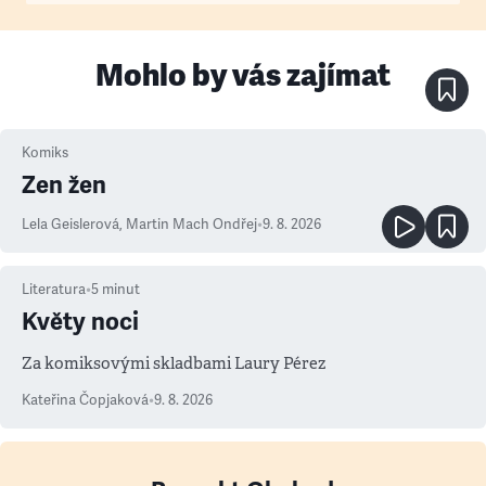
Mohlo by vás zajímat
Komiks
Zen žen
Lela Geislerová
,
Martin Mach Ondřej
•
9. 8. 2026
Literatura
•
5
minut
Květy noci
Za komiksovými skladbami Laury Pérez
Kateřina Čopjaková
•
9. 8. 2026