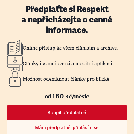
Předplaťte si Respekt
a nepřicházejte o cenné
informace.
Online přístup ke všem článkům a archivu
Články i v audioverzi a mobilní aplikaci
Možnost odemknout články pro blízké
160
od
Kč/měsíc
Koupit předplatné
Mám předplatné, přihlásím se