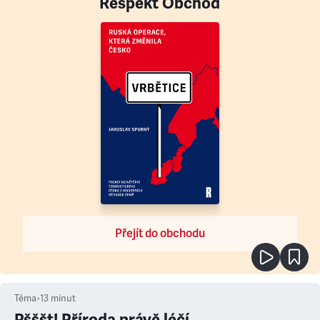
Respekt Obchod
Přejít do obchodu
Téma
•
13
minut
Pšššt! Příroda právě léčí