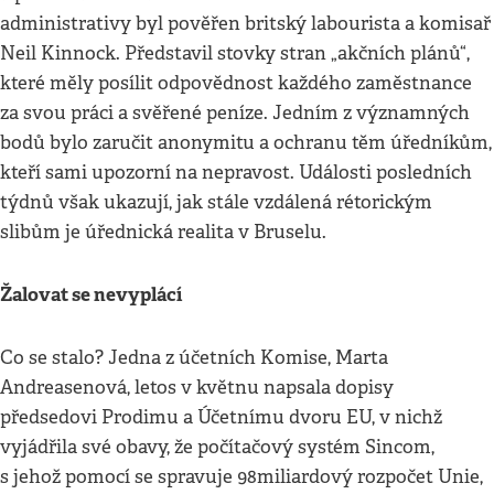
administrativy byl pověřen britský labourista a komisař
Neil Kinnock. Představil stovky stran „akčních plánů“,
které měly posílit odpovědnost každého zaměstnance
za svou práci a svěřené peníze. Jedním z významných
bodů bylo zaručit anonymitu a ochranu těm úředníkům,
kteří sami upozorní na nepravost. Události posledních
týdnů však ukazují, jak stále vzdálená rétorickým
slibům je úřednická realita v Bruselu.
Žalovat se nevyplácí
Co se stalo? Jedna z účetních Komise, Marta
Andreasenová, letos v květnu napsala dopisy
předsedovi Prodimu a Účetnímu dvoru EU, v nichž
vyjádřila své obavy, že počítačový systém Sincom,
s jehož pomocí se spravuje 98miliardový rozpočet Unie,