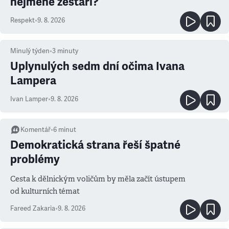
nejméně zestárl?
Respekt
•
9. 8. 2026
Minulý týden
•
3
minuty
Uplynulých sedm dní očima Ivana
Lampera
Ivan Lamper
•
9. 8. 2026
Komentář
•
6
minut
Demokratická strana řeší špatné
problémy
Cesta k dělnickým voličům by měla začít ústupem
od kulturních témat
Fareed Zakaria
•
9. 8. 2026