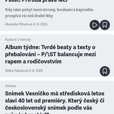
Kdy nám pobyt mezi stromy, houbami a kapradím
prospívá víc než drahé léky
Markéta Plíhalová
•
9. 8. 2026
Kultura
•
2
minuty
Album týdne: Tvrdé beaty a texty o
přebalování – P/\ST balancuje mezi
rapem a rodičovstvím
Eliška Palušová
•
9. 8. 2026
Anketa
Snímek Vesničko má středisková letos
slaví 40 let od premiéry. Který český či
československý snímek podle vás