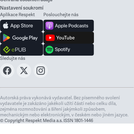
Nastavení soukromí
Aplikace Respekt
Poslouchejte nás
Sledujte nás
Autorská práva vykonává vydavatel. Bez písemného svolení
vydavatele je zakázáno jakékoli užití částí nebo celku díla,
zejména rozmnožování a šíření jakýmkoli způsobem,
mechanickým nebo elektronickým, v českém nebo jiném jazyce.
© Copyright Respekt Media a.s. ISSN 1801-1446