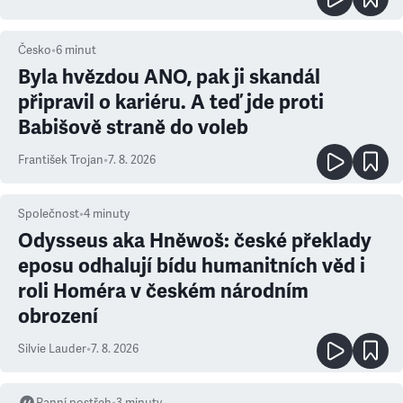
Česko
•
6
minut
Byla hvězdou ANO, pak ji skandál
připravil o kariéru. A teď jde proti
Babišově straně do voleb
František Trojan
•
7. 8. 2026
Společnost
•
4
minuty
Odysseus aka Hněwoš: české překlady
eposu odhalují bídu humanitních věd i
roli Homéra v českém národním
obrození
Silvie Lauder
•
7. 8. 2026