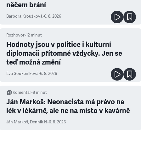
něčem brání
Barbora Kroužková
•
6. 8. 2026
Rozhovor
•
12
minut
Hodnoty jsou v politice i kulturní
diplomacii přítomné vždycky. Jen se
teď možná změní
Eva Soukeníková
•
6. 8. 2026
Komentář
•
8
minut
Ján Markoš: Neonacista má právo na
lék v lékárně, ale ne na místo v kavárně
Ján Markoš
,
Denník N
•
6. 8. 2026