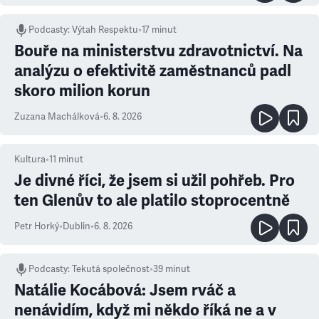
Podcasty
:
Výtah Respektu
•
17 minut
Bouře na ministerstvu zdravotnictví. Na
analýzu o efektivitě zaměstnanců padl
skoro milion korun
Zuzana Machálková
•
6. 8. 2026
Kultura
•
11
minut
Je divné říci, že jsem si užil pohřeb. Pro
ten Glenův to ale platilo stoprocentně
Petr Horký
•
Dublin
•
6. 8. 2026
Podcasty
:
Tekutá společnost
•
39 minut
Natálie Kocábová: Jsem rváč a
nenávidím, když mi někdo říká ne a v