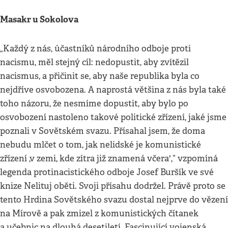
Masakr u Sokolova
„Každý z nás, účastníků národního odboje proti
nacismu, měl stejný cíl: nedopustit, aby zvítězil
nacismus, a přičinit se, aby naše republika byla co
nejdříve osvobozena. A naprostá většina z nás byla také
toho názoru, že nesmíme dopustit, aby bylo po
osvobození nastoleno takové politické zřízení, jaké jsme
poznali v Sovětském svazu. Přísahal jsem, že doma
nebudu mlčet o tom, jak nelidské je komunistické
zřízení ,v zemi, kde zítra již znamená včera',“ vzpomíná
legenda protinacistického odboje Josef Buršík ve své
knize Nelituj oběti. Svoji přísahu dodržel. Právě proto se
tento Hrdina Sovětského svazu dostal nejprve do vězení
na Mírově a pak zmizel z komunistických čítanek
a učebnic na dlouhá desetiletí. Fascinující vojenská