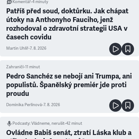
Komentář
•
4
minuty
Patříš před soud, doktůrku. Jak chápat
útoky na Anthonyho Fauciho, jenž
rozhodoval o zdravotní strategii USA v
časech covidu
Martin Uhlíř
•
7. 8. 2026
Zahraničí
•
11
minut
Pedro Sanchéz se nebojí ani Trumpa, ani
populistů. Španělský premiér jde proti
proudu
Dominika Perlínová
•
7. 8. 2026
Podcasty
:
Vládneme, nerušit
•
42 minut
Ovládne Babiš senát, ztratí Láska klub a