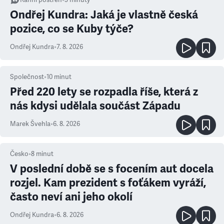
Ranní postřeh
•
3
minuty
Ondřej Kundra: Jaká je vlastně česká
pozice, co se Kuby týče?
Ondřej Kundra
•
7. 8. 2026
Společnost
•
10
minut
Před 220 lety se rozpadla říše, která z
nás kdysi udělala součást Západu
Marek Švehla
•
6. 8. 2026
Česko
•
8
minut
V poslední době se s focením aut docela
rozjel. Kam prezident s foťákem vyráží,
často neví ani jeho okolí
Ondřej Kundra
•
6. 8. 2026