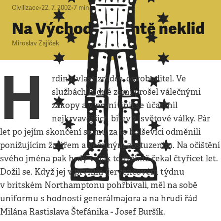
Civilizace
•
22. 7. 2002
•
7
minut
Na Východní frontě neklid
Miroslav Zajíček
H
rdina, vlastizrádce, osvoboditel. Ve
službách rodné zemi prošel válečnými
zákopy a v první linii se účastnil
nejkrvavějších bitev 2. světové války. Pár
let po jejím skončení se mu za to bolševici odměnili
ponižujícím žalářem a veřejným zostuzením. Na očištění
svého jména pak hrdý voják toužebně čekal čtyřicet let.
Dožil se. Když jej v prvním červencovém týdnu
v britském Northamptonu pohřbívali, měl na sobě
uniformu s hodností generálmajora a na hrudi řád
Milána Rastislava Štefánika - Josef Buršík.