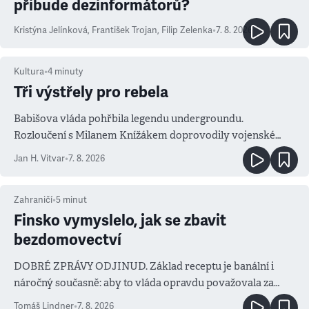
přibude dezinformátorů?
Kristýna Jelínková
,
František Trojan
,
Filip Zelenka
•
7. 8. 2026
Kultura
•
4
minuty
Tři výstřely pro rebela
Babišova vláda pohřbila legendu undergroundu.
Rozloučení s Milanem Knížákem doprovodily vojenské
salvy i kritika pokrokářů
Jan H. Vitvar
•
7. 8. 2026
Zahraničí
•
5
minut
Finsko vymyslelo, jak se zbavit
bezdomovectví
DOBRÉ ZPRÁVY ODJINUD. Základ receptu je banální i
náročný současně: aby to vláda opravdu považovala za
prioritu
Tomáš Lindner
•
7. 8. 2026