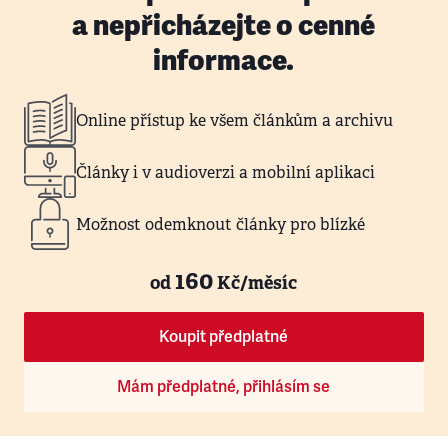
a nepřicházejte o cenné
informace.
Online přístup ke všem článkům a archivu
Články i v audioverzi a mobilní aplikaci
Možnost odemknout články pro blízké
160
od
Kč/měsíc
Koupit předplatné
Mám předplatné, přihlásím se