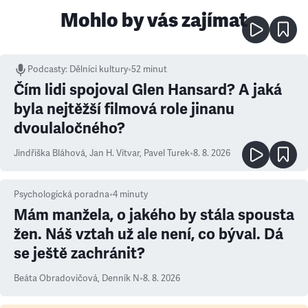
Mohlo by vás zajímat
Podcasty
:
Dělníci kultury
•
52 minut
Čím lidi spojoval Glen Hansard? A jaká
byla nejtěžší filmová role jinanu
dvoulaločného?
Jindřiška Bláhová
,
Jan H. Vitvar
,
Pavel Turek
•
8. 8. 2026
Psychologická poradna
•
4
minuty
Mám manžela, o jakého by stála spousta
žen. Náš vztah už ale není, co býval. Dá
se ještě zachránit?
Beáta Obradovičová
,
Denník N
•
8. 8. 2026