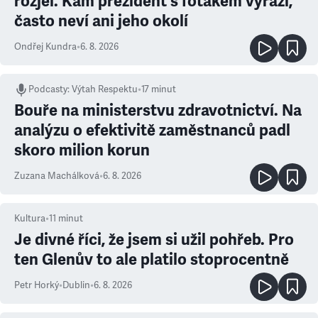
rozjel. Kam prezident s foťákem vyráží,
často neví ani jeho okolí
Ondřej Kundra
•
6. 8. 2026
Podcasty
:
Výtah Respektu
•
17 minut
Bouře na ministerstvu zdravotnictví. Na
analýzu o efektivitě zaměstnanců padl
skoro milion korun
Zuzana Machálková
•
6. 8. 2026
Kultura
•
11
minut
Je divné říci, že jsem si užil pohřeb. Pro
ten Glenův to ale platilo stoprocentně
Petr Horký
•
Dublin
•
6. 8. 2026