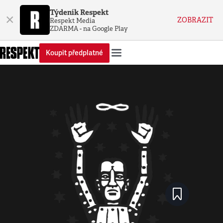
Týdeník Respekt
×
ZOBRAZIT
Respekt Media
ZDARMA - na Google Play
Koupit předplatné