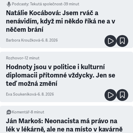
Podcasty
:
Tekutá společnost
•
39 minut
Natálie Kocábová: Jsem rváč a
nenávidím, když mi někdo říká ne a v
něčem brání
Barbora Kroužková
•
6. 8. 2026
Rozhovor
•
12
minut
Hodnoty jsou v politice i kulturní
diplomacii přítomné vždycky. Jen se
teď možná změní
Eva Soukeníková
•
6. 8. 2026
Komentář
•
8
minut
Ján Markoš: Neonacista má právo na
lék v lékárně, ale ne na místo v kavárně