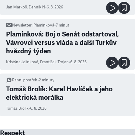
Ján Markoš
,
Denník N
•
6. 8. 2026
Newsletter
:
Plamínková
•
7
minut
Plamínková: Boj o Senát odstartoval,
Vávrovci versus vláda a další Turkův
hvězdný týden
Kristýna Jelínková
,
František Trojan
•
6. 8. 2026
Ranní postřeh
•
2
minuty
Tomáš Brolík: Karel Havlíček a jeho
elektrická morálka
Tomáš Brolík
•
6. 8. 2026
Respekt