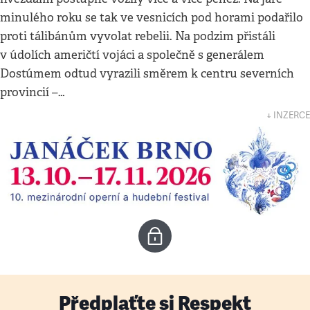
minulého roku se tak ve vesnicích pod horami podařilo
proti tálibánům vyvolat rebelii. Na podzim přistáli
v údolích američtí vojáci a společně s generálem
Dostúmem odtud vyrazili směrem k centru severních
provincií –…
↓ INZERCE
Předplaťte si Respekt