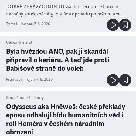
DOBRÉ ZPRÁVY ODJINUD. Základ receptu je banální i
náročný současně: aby to vláda opravdu považovala za
prioritu
Tomáš Lindner
•
7. 8. 2026
Česko
•
6
minut
Byla hvězdou ANO, pak ji skandál
připravil o kariéru. A teď jde proti
Babišově straně do voleb
František Trojan
•
7. 8. 2026
Společnost
•
4
minuty
Odysseus aka Hněwoš: české překlady
eposu odhalují bídu humanitních věd i
roli Homéra v českém národním
obrození