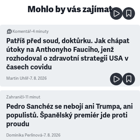
Mohlo by vás zajímat
Komentář
•
4
minuty
Patříš před soud, doktůrku. Jak chápat
útoky na Anthonyho Fauciho, jenž
rozhodoval o zdravotní strategii USA v
časech covidu
Martin Uhlíř
•
7. 8. 2026
Zahraničí
•
11
minut
Pedro Sanchéz se nebojí ani Trumpa, ani
populistů. Španělský premiér jde proti
proudu
Dominika Perlínová
•
7. 8. 2026