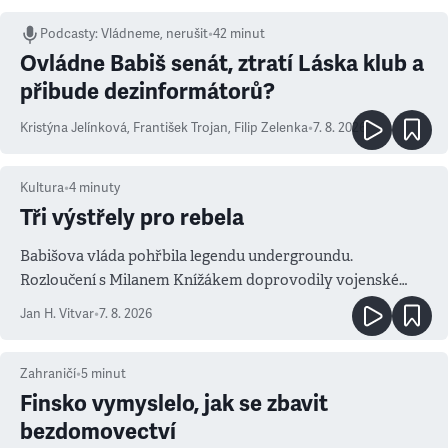
Podcasty
:
Vládneme, nerušit
•
42 minut
Ovládne Babiš senát, ztratí Láska klub a
přibude dezinformátorů?
Kristýna Jelínková
,
František Trojan
,
Filip Zelenka
•
7. 8. 2026
Kultura
•
4
minuty
Tři výstřely pro rebela
Babišova vláda pohřbila legendu undergroundu.
Rozloučení s Milanem Knížákem doprovodily vojenské
salvy i kritika pokrokářů
Jan H. Vitvar
•
7. 8. 2026
Zahraničí
•
5
minut
Finsko vymyslelo, jak se zbavit
bezdomovectví