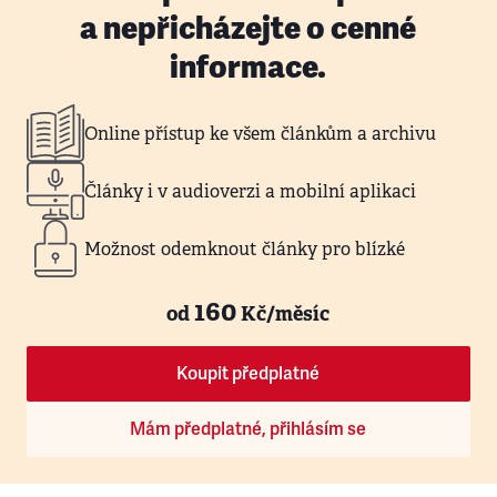
a nepřicházejte o cenné
informace.
Online přístup ke všem článkům a archivu
Články i v audioverzi a mobilní aplikaci
Možnost odemknout články pro blízké
160
od
Kč/měsíc
Koupit předplatné
Mám předplatné, přihlásím se