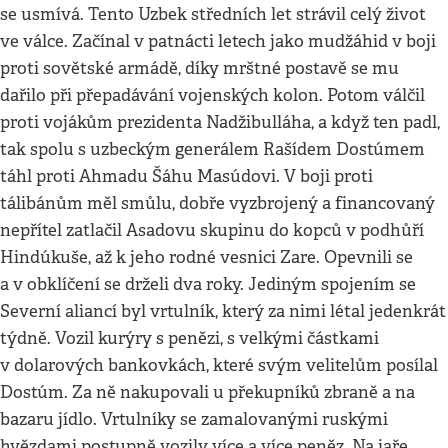
se usmívá. Tento Uzbek středních let strávil celý život
ve válce. Začínal v patnácti letech jako mudžáhid v boji
proti sovětské armádě, díky mrštné postavě se mu
dařilo při přepadávání vojenských kolon. Potom válčil
proti vojákům prezidenta Nadžibulláha, a když ten padl,
tak spolu s uzbeckým generálem Rašídem Dostúmem
táhl proti Ahmadu Šáhu Masúdovi. V boji proti
tálibánům měl smůlu, dobře vyzbrojený a financovaný
nepřítel zatlačil Asadovu skupinu do kopců v podhůří
Hindúkuše, až k jeho rodné vesnici Zare. Opevnili se
a v obklíčení se drželi dva roky. Jediným spojením se
Severní aliancí byl vrtulník, který za nimi létal jedenkrát
týdně. Vozil kurýry s penězi, s velkými částkami
v dolarových bankovkách, které svým velitelům posílal
Dostúm. Za ně nakupovali u překupníků zbraně a na
bazaru jídlo. Vrtulníky se zamalovanými ruskými
hvězdami postupně vozily více a více peněz. Na jaře