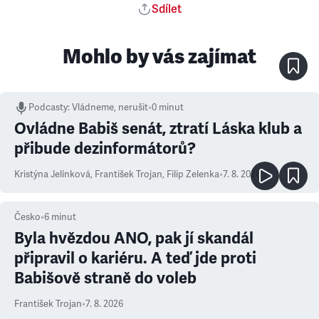
Sdílet
Mohlo by vás zajímat
Podcasty
:
Vládneme, nerušit
•
0 minut
Ovládne Babiš senát, ztratí Láska klub a
přibude dezinformátorů?
Kristýna Jelínková
,
František Trojan
,
Filip Zelenka
•
7. 8. 2026
Česko
•
6
minut
Byla hvězdou ANO, pak jí skandál
připravil o kariéru. A teď jde proti
Babišově straně do voleb
František Trojan
•
7. 8. 2026