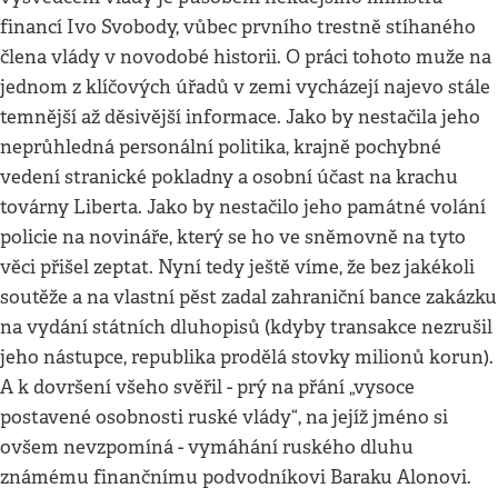
financí Ivo Svobody, vůbec prvního trestně stíhaného
člena vlády v novodobé historii. O práci tohoto muže na
jednom z klíčových úřadů v zemi vycházejí najevo stále
temnější až děsivější informace. Jako by nestačila jeho
neprůhledná personální politika, krajně pochybné
vedení stranické pokladny a osobní účast na krachu
továrny Liberta. Jako by nestačilo jeho památné volání
policie na novináře, který se ho ve sněmovně na tyto
věci přišel zeptat. Nyní tedy ještě víme, že bez jakékoli
soutěže a na vlastní pěst zadal zahraniční bance zakázku
na vydání státních dluhopisů (kdyby transakce nezrušil
jeho nástupce, republika prodělá stovky milionů korun).
A k dovršení všeho svěřil - prý na přání „vysoce
postavené osobnosti ruské vlády“, na jejíž jméno si
ovšem nevzpomíná - vymáhání ruského dluhu
známému finančnímu podvodníkovi Baraku Alonovi.