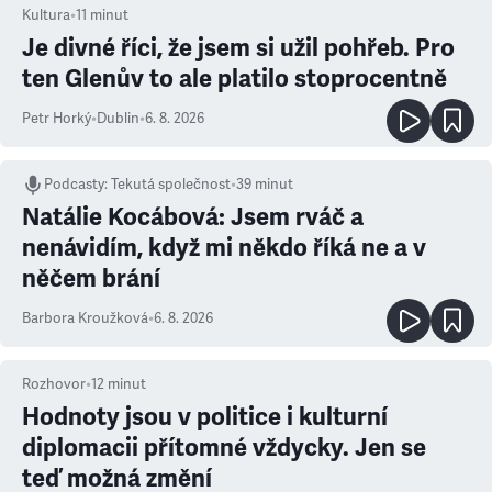
Kultura
•
11
minut
Je divné říci, že jsem si užil pohřeb. Pro
ten Glenův to ale platilo stoprocentně
Petr Horký
•
Dublin
•
6. 8. 2026
Podcasty
:
Tekutá společnost
•
39 minut
Natálie Kocábová: Jsem rváč a
nenávidím, když mi někdo říká ne a v
něčem brání
Barbora Kroužková
•
6. 8. 2026
Rozhovor
•
12
minut
Hodnoty jsou v politice i kulturní
diplomacii přítomné vždycky. Jen se
teď možná změní