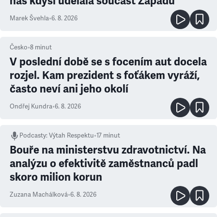
nás kdysi udělala součást Západu
Marek Švehla
•
6. 8. 2026
Česko
•
8
minut
V poslední době se s focením aut docela
rozjel. Kam prezident s foťákem vyráží,
často neví ani jeho okolí
Ondřej Kundra
•
6. 8. 2026
Podcasty
:
Výtah Respektu
•
17 minut
Bouře na ministerstvu zdravotnictví. Na
analýzu o efektivitě zaměstnanců padl
skoro milion korun
Zuzana Machálková
•
6. 8. 2026