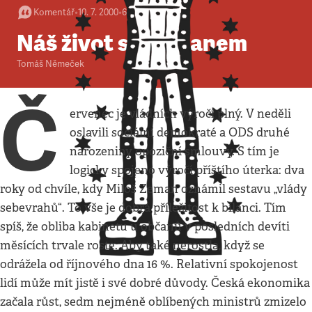
Komentář
•
10. 7. 2000
•
6
minut
Náš život se Zemanem
Tomáš Němeček
Č
ervenec je vládních výročí plný. V neděli
oslavili sociální demokraté a ODS druhé
narozeniny opoziční smlouvy. S tím je
logicky spojeno výročí příštího úterka: dva
roky od chvíle, kdy Miloš Zeman oznámil sestavu „vlády
sebevrahů“. To vše je dobrá příležitost k bilanci. Tím
spíš, že obliba kabinetu u občanů v posledních devíti
měsících trvale roste. Aby také nerostla, když se
odrážela od říjnového dna 16 %. Relativní spokojenost
lidí může mít jistě i své dobré důvody. Česká ekonomika
začala růst, sedm nejméně oblíbených ministrů zmizelo