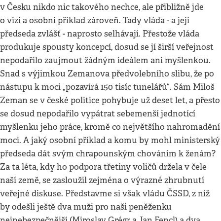
v Česku nikdo nic takového nechce, ale přibližně jde
o vizi a osobní příklad zároveň. Tady vláda - a její
předseda zvlášť - naprosto selhávají. Přestože vláda
produkuje spousty koncepcí, dosud se jí širší veřejnost
nepodařilo zaujmout žádným ideálem ani myšlenkou.
Snad s výjimkou Zemanova předvolebního slibu, že po
nástupu k moci „pozavírá 150 tisíc tunelářů“. Sám Miloš
Zeman se v české politice pohybuje už deset let, a přesto
se dosud nepodařilo vypátrat sebemenší jednotící
myšlenku jeho práce, kromě co největšího nahromadění
moci. A jaký osobní příklad a komu by mohl ministerský
předseda dát svým chrapounským chováním k ženám?
Za ta léta, kdy ho podpora třetiny voličů držela v čele
naší země, se zasloužil zejména o výrazné zhrubnutí
veřejné diskuse. Představme si však vládu ČSSD, z níž
by odešli ještě dva muži pro naši peněženku
nejnebezpečnější (Miroslav Grégr a Jan Fencl) a dva