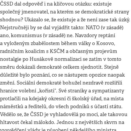
ČSSD dal odpověď i na klíčovou otázku: existuje
společný jmenovatel, na kterém se demokratické strany
shodnou? Ukázalo se, že existuje a že není zase tak úzký.
Nejstručněji by se dal vyjádřit takto: NATO (v zásadě)
ano, komunismus (v zásadě) ne. Navzdory reptání
a vyloženým zbabělostem během války o Kosovo,
radničním koalicím s KSČM a občasným projevům
nostalgie po Husákově normalizaci se zatím v tomto
směru dokázali demokraté celkem sjednotit. Stejně
důležité bylo poznání, co se nástupem opozice naopak
změní. Sociální demokraté bohužel nezdravě rozšířili
hranice volební „kořisti“. Své straníky a sympatizanty
protlačili na kdejaký okresní či školský úřad, na místa
náměstků a ředitelů, do všech podniků s účastí státu.
Vědělo se, že ČSSD je vyhladovělá po moci, ale takovou
hltavost čekal málokdo. Jednou z největších skvrn na
vysvědčení vlády je působení někdejšího ministra