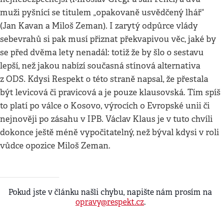
muži pyšnící se titulem „opakovaně usvědčený lhář“
(Jan Kavan a Miloš Zeman). I zarytý odpůrce vlády
sebevrahů si pak musí přiznat překvapivou věc, jaké by
se před dvěma lety nenadál: totiž že by šlo o sestavu
lepší, než jakou nabízí současná stínová alternativa
z ODS. Kdysi Respekt o této straně napsal, že přestala
být levicová či pravicová a je pouze klausovská. Tím spíš
to platí po válce o Kosovo, výrocích o Evropské unii či
nejnověji po zásahu v IPB. Václav Klaus je v tuto chvíli
dokonce ještě méně vypočitatelný, než býval kdysi v roli
vůdce opozice Miloš Zeman.
Pokud jste v článku našli chybu, napište nám prosím na
opravy@respekt.cz
.