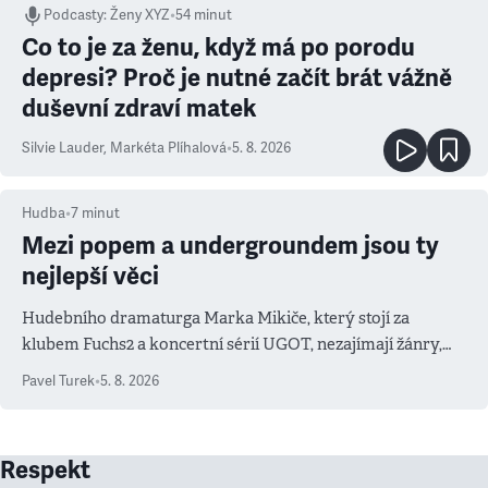
Podcasty
:
Ženy XYZ
•
54 minut
Co to je za ženu, když má po porodu
depresi? Proč je nutné začít brát vážně
duševní zdraví matek
Silvie Lauder
,
Markéta Plíhalová
•
5. 8. 2026
Hudba
•
7
minut
Mezi popem a undergroundem jsou ty
nejlepší věci
Hudebního dramaturga Marka Mikiče, který stojí za
klubem Fuchs2 a koncertní sérií UGOT, nezajímají žánry,
ale atmosféra
Pavel Turek
•
5. 8. 2026
Respekt