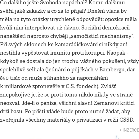
Co dalšího ještě Svoboda napáchal? Komu dalšímu
svěřil jaké zakázky a co za to přijal? Dnešní vláda by
měla na tyto otázky urychleně odpovědět; opozice měla
kvůli nim interpelovat už dávno. Sociální demokracii
naneštěstí naprosto chybějí „samočisticí mechanismy“.
Při svých sklonech ke kamarádíčkování si nikdy ani
nestihla vypěstovat imunitu proti korupci. Naopak -
kdykoli se dostala do jen trochu vážného pokušení, vždy
spolehlivě selhala (jednání o půjčkách v Bambergu, dar
850 tisíc od muže stíhaného za napomáhání
k miliardové zpronevěře v C.S. fondech). Zvlášť
znepokojivé je, že se proti tomu nikdo nikdy ve straně
neozval. Jde-li o peníze, všichni slavní Zemanovi kritici
drží basu. Po příští vládě bude proto nutné žádat, aby
zveřejnila všechny materiály o privatizaci v režii ČSSD.
↓ INZERCE