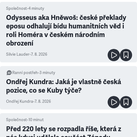
Společnost
•
4
minuty
Odysseus aka Hněwoš: české překlady
eposu odhalují bídu humanitních věd i
roli Homéra v českém národním
obrození
Silvie Lauder
•
7. 8. 2026
Ranní postřeh
•
3
minuty
Ondřej Kundra: Jaká je vlastně česká
pozice, co se Kuby týče?
Ondřej Kundra
•
7. 8. 2026
Společnost
•
10
minut
Před 220 lety se rozpadla říše, která z