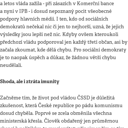
a letos vláda zažila - při zásazích v Komerční bance
a nyní v IPB - i dosud nepoznaný pocit všeobecné
podpory hlavních médií. I ten, kdo od sociálních
demokratů nečekal nic či jen to nejhorší, uzná, že jejich
výsledky jsou lepší než nic. Kdyby ovšem kteroukoli
předchozí vládu podporoval jen každý třetí občan, asi by
začala zkoumat, kde dělá chybu. Pro sociální demokraty
je to naopak úspěch a důkaz, že žádnou větší chybu
neudělali.
Shoda, ale i ztráta imunity
Začněme tím, že život pod vládou ČSSD je důležitá
zkušenost, která České republice po pádu komunismu
dosud chyběla. Poprvé se zcela obměnila všechna
ministerská křesla. Člověk obdařený jen průměrnou