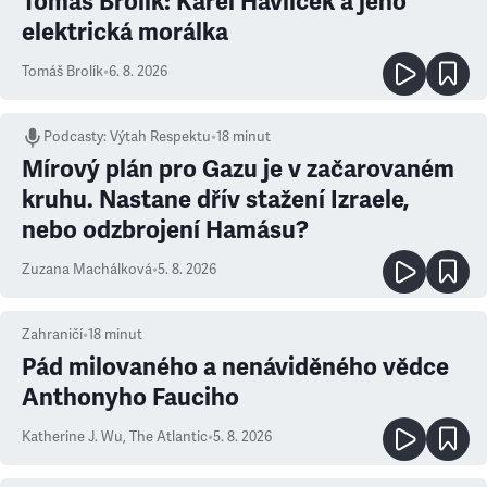
Tomáš Brolík: Karel Havlíček a jeho
elektrická morálka
Tomáš Brolík
•
6. 8. 2026
Podcasty
:
Výtah Respektu
•
18 minut
Mírový plán pro Gazu je v začarovaném
kruhu. Nastane dřív stažení Izraele,
nebo odzbrojení Hamásu?
Zuzana Machálková
•
5. 8. 2026
Zahraničí
•
18
minut
Pád milovaného a nenáviděného vědce
Anthonyho Fauciho
Katherine J. Wu
,
The Atlantic
•
5. 8. 2026