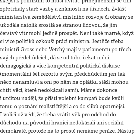
skepsí k politikům to musí uvítat: přinejmenším se tím
zpřetrhaly staré vazby a známosti na úřadech. Zvlášť
ministerstva zemědělství, místního rozvoje či obrany se
už zdála natolik srostlá se stranou lidovou, že jim
čerstvý vítr mohl jedině prospět. Není také marné, když
si více politiků ozkouší práci ministra. Jestliže třeba
ministři Gross nebo Vetchý mají v parlamentu po třech
svých předchůdcích, dá se od toho čekat méně
demagogická a více kompetentní politická diskuse
(momentální šéf rezortu svým předchůdcům jen tak
něco nenamluví a oni po něm na oplátku stěží mohou
chtít věci, které nedokázali sami). Máme dokonce
i určitou naději, že příští volební kampaň bude kvůli
tomu o poznání realističtější a co do slibů opatrnější.
I voliči už vědí, že třeba vrátit věk pro odchod do
důchodu na původní hranici nedokázali ani sociální
demokraté, protože na to prostě nemáme peníze. Nástup