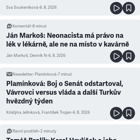
Eva Soukeníková
•
6. 8. 2026
Komentář
•
8
minut
Ján Markoš: Neonacista má právo na
lék v lékárně, ale ne na místo v kavárně
Ján Markoš
,
Denník N
•
6. 8. 2026
Newsletter
:
Plamínková
•
7
minut
Plamínková: Boj o Senát odstartoval,
Vávrovci versus vláda a další Turkův
hvězdný týden
Kristýna Jelínková
,
František Trojan
•
6. 8. 2026
Ranní postřeh
•
2
minuty