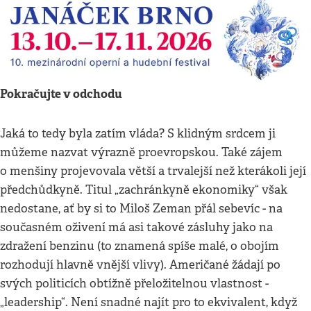
Pokračujte v odchodu
Jaká to tedy byla zatím vláda? S klidným srdcem ji
můžeme nazvat výrazně proevropskou. Také zájem
o menšiny projevovala větší a trvalejší než kterákoli její
předchůdkyně. Titul „zachránkyně ekonomiky“ však
nedostane, ať by si to Miloš Zeman přál sebevíc - na
současném oživení má asi takové zásluhy jako na
zdražení benzinu (to znamená spíše malé, o obojím
rozhodují hlavně vnější vlivy). Američané žádají po
svých politicích obtížně přeložitelnou vlastnost -
„leadership“. Není snadné najít pro to ekvivalent, když