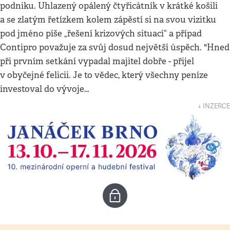
podniku. Uhlazený opálený čtyřicátník v krátké košili
a se zlatým řetízkem kolem zápěstí si na svou vizitku
pod jméno píše „řešení krizových situací“ a případ
Contipro považuje za svůj dosud největší úspěch. "Hned
při prvním setkání vypadal majitel dobře - přijel
v obyčejné felicii. Je to vědec, který všechny peníze
investoval do vývoje…
↓ INZERCE