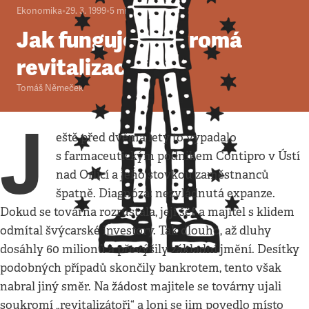
Ekonomika
•
29. 3. 1999
•
5
minut
Jak funguje soukromá
revitalizace
Tomáš Němeček
J
eště před dvěma lety to vypadalo
s farmaceutickým podnikem Contipro v Ústí
nad Orlicí a jeho stovkou zaměstnanců
špatně. Diagnóza: nezvládnutá expanze.
Dokud se továrna rozrůstala, její šéf a majitel s klidem
odmítal švýcarské investory. Tak dlouho, až dluhy
dosáhly 60 milionů a převýšily základní jmění. Desítky
podobných případů skončily bankrotem, tento však
nabral jiný směr. Na žádost majitele se továrny ujali
soukromí „revitalizátoři“ a loni se jim povedlo místo