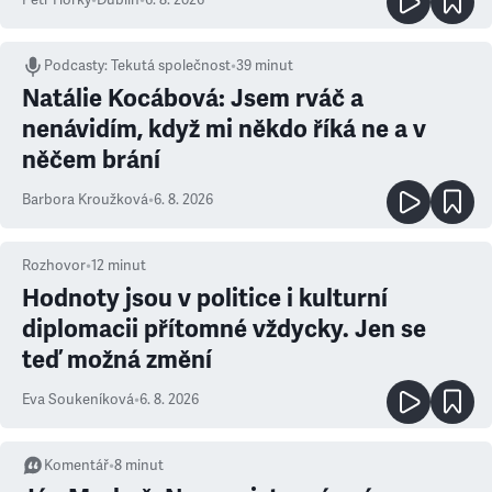
Petr Horký
•
Dublin
•
6. 8. 2026
Podcasty
:
Tekutá společnost
•
39 minut
Natálie Kocábová: Jsem rváč a
nenávidím, když mi někdo říká ne a v
něčem brání
Barbora Kroužková
•
6. 8. 2026
Rozhovor
•
12
minut
Hodnoty jsou v politice i kulturní
diplomacii přítomné vždycky. Jen se
teď možná změní
Eva Soukeníková
•
6. 8. 2026
Komentář
•
8
minut