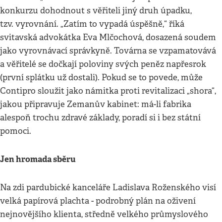
konkurzu dohodnout s věřiteli jiný druh úpadku,
tzv. vyrovnání. „Zatím to vypadá úspěšně,“ říká
svitavská advokátka Eva Mlčochová, dosazená soudem
jako vyrovnávací správkyně. Továrna se vzpamatovává
a věřitelé se dočkají poloviny svých peněz napřesrok
(první splátku už dostali). Pokud se to povede, může
Contipro sloužit jako námitka proti revitalizaci „shora“,
jakou připravuje Zemanův kabinet: má-li fabrika
alespoň trochu zdravé základy, poradí si i bez státní
pomoci.
Jen hromada sběru
Na zdi pardubické kanceláře Ladislava Roženského visí
velká papírová plachta - podrobný plán na oživení
nejnovějšího klienta, středně velkého průmyslového