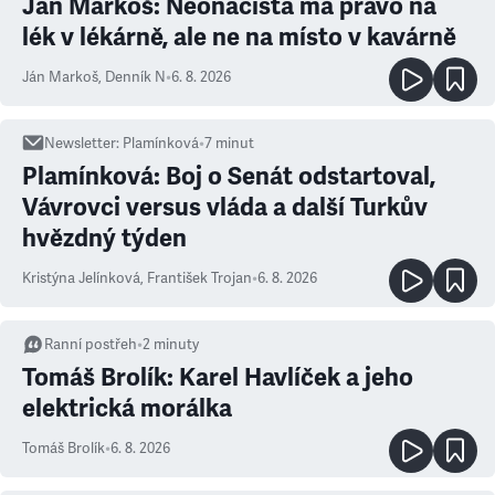
Ján Markoš: Neonacista má právo na
lék v lékárně, ale ne na místo v kavárně
Ján Markoš
,
Denník N
•
6. 8. 2026
Newsletter
:
Plamínková
•
7
minut
Plamínková: Boj o Senát odstartoval,
Vávrovci versus vláda a další Turkův
hvězdný týden
Kristýna Jelínková
,
František Trojan
•
6. 8. 2026
Ranní postřeh
•
2
minuty
Tomáš Brolík: Karel Havlíček a jeho
elektrická morálka
Tomáš Brolík
•
6. 8. 2026