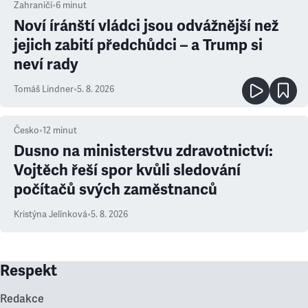
Zahraničí
•
6
minut
Noví íránští vládci jsou odvážnější než
jejich zabití předchůdci – a Trump si
neví rady
Tomáš Lindner
•
5. 8. 2026
Česko
•
12
minut
Dusno na ministerstvu zdravotnictví:
Vojtěch řeší spor kvůli sledování
počítačů svých zaměstnanců
Kristýna Jelínková
•
5. 8. 2026
Respekt
Redakce