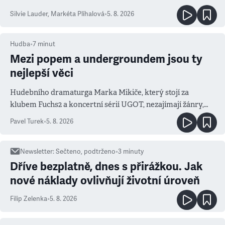
Silvie Lauder
,
Markéta Plíhalová
•
5. 8. 2026
Hudba
•
7
minut
Mezi popem a undergroundem jsou ty
nejlepší věci
Hudebního dramaturga Marka Mikiče, který stojí za
klubem Fuchs2 a koncertní sérií UGOT, nezajímají žánry,
ale atmosféra
Pavel Turek
•
5. 8. 2026
Newsletter
:
Sečteno, podtrženo
•
3
minuty
Dříve bezplatně, dnes s přirážkou. Jak
nové náklady ovlivňují životní úroveň
Filip Zelenka
•
5. 8. 2026