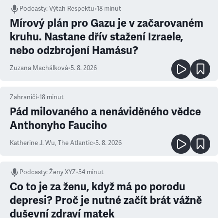
Podcasty
:
Výtah Respektu
•
18 minut
Mírový plán pro Gazu je v začarovaném
kruhu. Nastane dřív stažení Izraele,
nebo odzbrojení Hamásu?
Zuzana Machálková
•
5. 8. 2026
Zahraničí
•
18
minut
Pád milovaného a nenáviděného vědce
Anthonyho Fauciho
Katherine J. Wu
,
The Atlantic
•
5. 8. 2026
Podcasty
:
Ženy XYZ
•
54 minut
Co to je za ženu, když má po porodu
depresi? Proč je nutné začít brát vážně
duševní zdraví matek