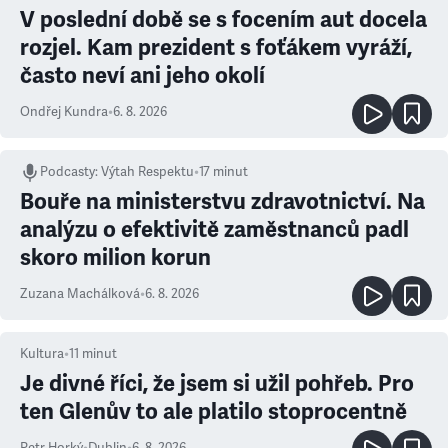
V poslední době se s focením aut docela
rozjel. Kam prezident s foťákem vyráží,
často neví ani jeho okolí
Ondřej Kundra
•
6. 8. 2026
Podcasty
:
Výtah Respektu
•
17 minut
Bouře na ministerstvu zdravotnictví. Na
analýzu o efektivitě zaměstnanců padl
skoro milion korun
Zuzana Machálková
•
6. 8. 2026
Kultura
•
11
minut
Je divné říci, že jsem si užil pohřeb. Pro
ten Glenův to ale platilo stoprocentně