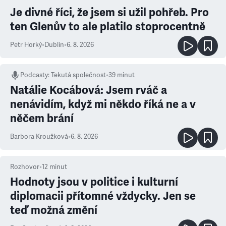
Je divné říci, že jsem si užil pohřeb. Pro
ten Glenův to ale platilo stoprocentně
Petr Horký
•
Dublin
•
6. 8. 2026
Podcasty
:
Tekutá společnost
•
39 minut
Natálie Kocábová: Jsem rváč a
nenávidím, když mi někdo říká ne a v
něčem brání
Barbora Kroužková
•
6. 8. 2026
Rozhovor
•
12
minut
Hodnoty jsou v politice i kulturní
diplomacii přítomné vždycky. Jen se
teď možná změní