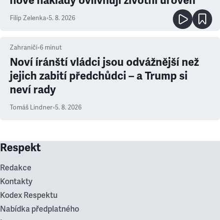
nové náklady ovlivňují životní úroveň
Filip Zelenka
•
5. 8. 2026
Zahraničí
•
6
minut
Noví íránští vládci jsou odvážnější než
jejich zabití předchůdci – a Trump si
neví rady
Tomáš Lindner
•
5. 8. 2026
Respekt
Redakce
Kontakty
Kodex Respektu
Nabídka předplatného