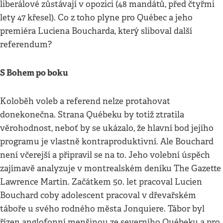
liberálové zůstávají v opozici (48 mandátů, před čtyřmi
lety 47 křesel). Co z toho plyne pro Québec a jeho
premiéra Luciena Boucharda, který sliboval další
referendum?
S Bohem po boku
Koloběh voleb a referend nelze protahovat
donekonečna. Strana Québeku by totiž ztratila
věrohodnost, neboť by se ukázalo, že hlavní bod jejího
programu je vlastně kontraproduktivní. Ale Bouchard
není včerejší a připravil se na to. Jeho volební úspěch
zajímavě analyzuje v montrealském deníku The Gazette
Lawrence Martin. Začátkem 50. let pracoval Lucien
Bouchard coby adolescent pracoval v dřevařském
táboře u svého rodného města Jonquiere. Tábor byl
řízen anglofonní menšinou ze severního Québeku a pro