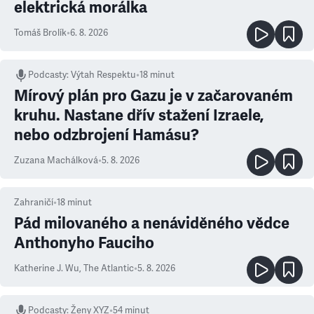
elektrická morálka
Tomáš Brolík
•
6. 8. 2026
Podcasty
:
Výtah Respektu
•
18 minut
Mírový plán pro Gazu je v začarovaném
kruhu. Nastane dřív stažení Izraele,
nebo odzbrojení Hamásu?
Zuzana Machálková
•
5. 8. 2026
Zahraničí
•
18
minut
Pád milovaného a nenáviděného vědce
Anthonyho Fauciho
Katherine J. Wu
,
The Atlantic
•
5. 8. 2026
Podcasty
:
Ženy XYZ
•
54 minut