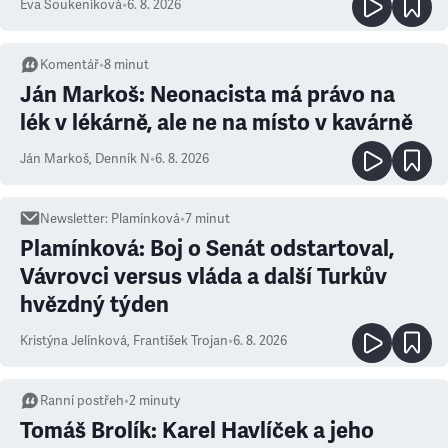
Eva Soukeníková
•
6. 8. 2026
Komentář
•
8
minut
Ján Markoš: Neonacista má právo na
lék v lékárně, ale ne na místo v kavárně
Ján Markoš
,
Denník N
•
6. 8. 2026
Newsletter
:
Plamínková
•
7
minut
Plamínková: Boj o Senát odstartoval,
Vávrovci versus vláda a další Turkův
hvězdný týden
Kristýna Jelínková
,
František Trojan
•
6. 8. 2026
Ranní postřeh
•
2
minuty
Tomáš Brolík: Karel Havlíček a jeho