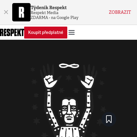
Týdeník Respekt
×
ZOBRAZIT
Respekt Media
ZDARMA - na Google Play
Koupit předplatné