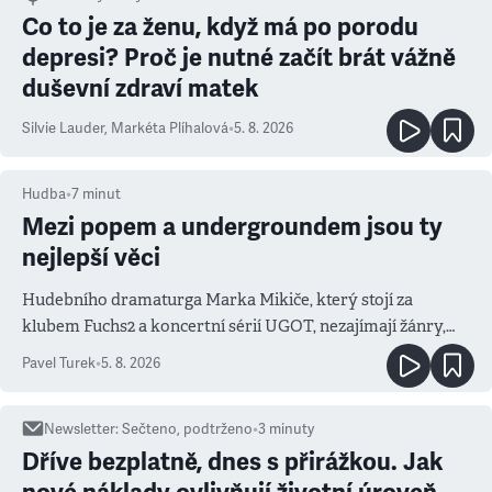
Co to je za ženu, když má po porodu
depresi? Proč je nutné začít brát vážně
duševní zdraví matek
Silvie Lauder
,
Markéta Plíhalová
•
5. 8. 2026
Hudba
•
7
minut
Mezi popem a undergroundem jsou ty
nejlepší věci
Hudebního dramaturga Marka Mikiče, který stojí za
klubem Fuchs2 a koncertní sérií UGOT, nezajímají žánry,
ale atmosféra
Pavel Turek
•
5. 8. 2026
Newsletter
:
Sečteno, podtrženo
•
3
minuty
Dříve bezplatně, dnes s přirážkou. Jak