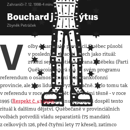
Zahraničí
•
7. 12. 1998
•
4
minuty
Bouchard jako mýtus
Zbyněk Petráček
V
olby v kanadské provincii Québec působí
v posledních dvaceti letech jako rituál:
zvítězí separatistická Strana Québeku (Parti
Québecois), která má ve svém programu
referendum o osamostatnění této frankofonní
provincie, ale hlas lidu pak vyzní opačně. Bylo tomu tak
v referendu v roce 1980 a opět - byť velmi těsně - v roce
1995 (
Respekt č. 43
,
46/95
). Minulé pondělí dospěl tento
rituál k dalšímu dějství. Québečané v provinciálních
volbách potvrdili vládu separatistů (75 mandátů
z celkových 126, před čtyřmi lety 77 křesel), zatímco