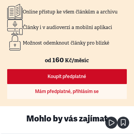
Online přístup ke všem článkům a archivu
Články i v audioverzi a mobilní aplikaci
Možnost odemknout články pro blízké
160
od
Kč/měsíc
Koupit předplatné
Mám předplatné, přihlásím se
Mohlo by vás zajímat