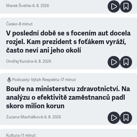
Marek Švehla
•
6. 8. 2026
Česko
•
8
minut
V poslední době se s focením aut docela
rozjel. Kam prezident s foťákem vyráží,
často neví ani jeho okolí
Ondřej Kundra
•
6. 8. 2026
Podcasty
:
Výtah Respektu
•
17 minut
Bouře na ministerstvu zdravotnictví. Na
analýzu o efektivitě zaměstnanců padl
skoro milion korun
Zuzana Machálková
•
6. 8. 2026
Kultura
•
11
minut