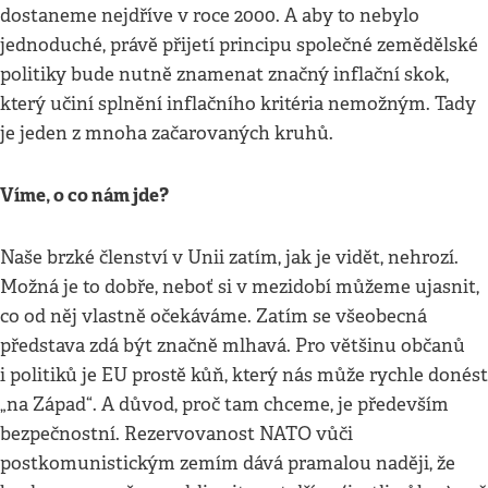
dostaneme nejdříve v roce 2000. A aby to nebylo
jednoduché, právě přijetí principu společné zemědělské
politiky bude nutně znamenat značný inflační skok,
který učiní splnění inflačního kritéria nemožným. Tady
je jeden z mnoha začarovaných kruhů.
Víme, o co nám jde?
Naše brzké členství v Unii zatím, jak je vidět, nehrozí.
Možná je to dobře, neboť si v mezidobí můžeme ujasnit,
co od něj vlastně očekáváme. Zatím se všeobecná
představa zdá být značně mlhavá. Pro většinu občanů
i politiků je EU prostě kůň, který nás může rychle donést
„na Západ“. A důvod, proč tam chceme, je především
bezpečnostní. Rezervovanost NATO vůči
postkomunistickým zemím dává pramalou naději, že