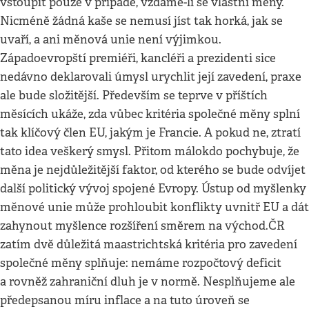
vstoupit pouze v případě, vzdáme-li se vlastní měny.
Nicméně žádná kaše se nemusí jíst tak horká, jak se
uvaří, a ani měnová unie není výjimkou.
Západoevropští premiéři, kancléři a prezidenti sice
nedávno deklarovali úmysl urychlit její zavedení, praxe
ale bude složitější. Především se teprve v příštích
měsících ukáže, zda vůbec kritéria společné měny splní
tak klíčový člen EU, jakým je Francie. A pokud ne, ztratí
tato idea veškerý smysl. Přitom málokdo pochybuje, že
měna je nejdůležitější faktor, od kterého se bude odvíjet
další politický vývoj spojené Evropy. Ústup od myšlenky
měnové unie může prohloubit konflikty uvnitř EU a dát
zahynout myšlence rozšíření směrem na východ.ČR
zatím dvě důležitá maastrichtská kritéria pro zavedení
společné měny splňuje: nemáme rozpočtový deficit
a rovněž zahraniční dluh je v normě. Nesplňujeme ale
předepsanou míru inflace a na tuto úroveň se