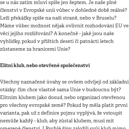
se u nás zatím mluví spíše jen šeptem. Je naše plné
členství v Evropské unii vůbec v dohledné době reálné?
Leží překážky spíše na naší straně, nebo v Bruselu?
Máme vůbec možnost nějak ovlivnit rozhodování EU ve
věci jejího rozšiřování? A konečně - jaké jsou naše
vyhlídky, pokud v příštích deseti či patnácti letech
zůstaneme za hranicemi Unie?
Elitní klub, nebo otevřené společenství
Všechny naznačené úvahy se ovšem odvíjejí od základní
otázky: čím chce vlastně sama Unie v budoucnu být?
Elitním klubem jako dosud, nebo organizací otevřenou
pro všechny evropské země? Pokud by měla platit první
varianta, pak už z definice pojmu vyplývá, že vstoupit
nemůže každý - klub, aby zůstal klubem, musí mít
omezené členství. I Rychlé šípy založili svůj klub mimo