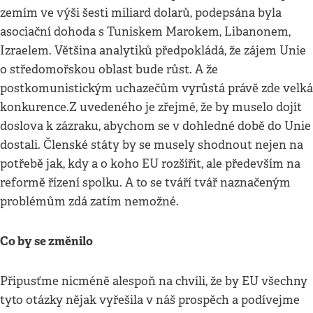
zemím ve výši šesti miliard dolarů, podepsána byla
asociační dohoda s Tuniskem Marokem, Libanonem,
Izraelem. Většina analytiků předpokládá, že zájem Unie
o středomořskou oblast bude růst. A že
postkomunistickým uchazečům vyrůstá právě zde velká
konkurence.Z uvedeného je zřejmé, že by muselo dojít
doslova k zázraku, abychom se v dohledné době do Unie
dostali. Členské státy by se musely shodnout nejen na
potřebě jak, kdy a o koho EU rozšířit, ale především na
reformě řízení spolku. A to se tváří tvář naznačeným
problémům zdá zatím nemožné.
Co by se změnilo
Připusťme nicméně alespoň na chvíli, že by EU všechny
tyto otázky nějak vyřešila v náš prospěch a podívejme