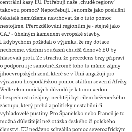
centrální kasy EU. Potřebují naše „chudé regiony“
takovou pomoc? Nepotřebují. Jenomže jako poslušní
čekatelé nemůžeme navrhovat, že o tuto pomoc
nestojíme. Přerozdělování regionům je - stejně jako
CAP - úhelným kamenem evropské stavby.
I kdybychom požádali o výjimku, že my dotace
nechceme, všichni současní chudší členové EU by
hlasovali proti. Ze strachu, že precedens brzy připraví
o podporu i je samotné.Kromě toho tu máme zájmy
jihoevropských zemí, které se v Unii angažují pro
výraznou hospodářskou pomoc státům severní Afriky.
Vedle ekonomických důvodů je k tomu vedou
i bezpečnostní zájmy: nechtějí být cílem běženeckého
zástupu, který prchá z politicky nestabilní či
vyhladovělé pustiny. Pro Španělsko nebo Francii je to
možná důležitější než otázka českého či polského
členství. EU nedávno schválila pomoc severoafrickým