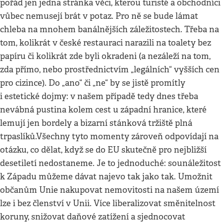
pořád jen jedna stránka věci, kterou turisté a obchodníci
vůbec nemusejí brát v potaz. Pro ně se bude lámat
chleba na mnohem banálnějších záležitostech. Třeba na
tom, kolikrát v české restauraci narazili na toalety bez
papíru či kolikrát zde byli okradeni (a nezáleží na tom,
zda přímo, nebo prostřednictvím „legálních“ vyšších cen
pro cizince). Do „ano“ či „ne“ by se jistě promítly
i estetické dojmy: v našem případě tedy dnes třeba
nevábná pustina kolem cest u západní hranice, které
lemují jen bordely a bizarní stánková tržiště plná
trpaslíků.Všechny tyto momenty zároveň odpovídají na
otázku, co dělat, když se do EU skutečně pro nejbližší
desetiletí nedostaneme. Je to jednoduché: sounáležitost
k Západu můžeme dávat najevo tak jako tak. Umožnit
občanům Unie nakupovat nemovitosti na našem území
lze i bez členství v Unii. Více liberalizovat směnitelnost
koruny, snižovat daňové zatížení a sjednocovat