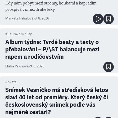
Kdy nám pobyt mezi stromy, houbami a kapradím
prospívá víc než drahé léky
Markéta Plíhalová
•
9. 8. 2026
Kultura
•
2
minuty
Album týdne: Tvrdé beaty a texty o
přebalování – P/\ST balancuje mezi
rapem a rodičovstvím
Eliška Palušová
•
9. 8. 2026
Anketa
Snímek Vesničko má středisková letos
slaví 40 let od premiéry. Který český či
československý snímek podle vás
nejméně zestárl?