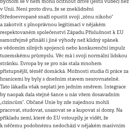
bychom se v něm mohli ocitnout dříve (jestli vůbec) než
v Unii. Není proto divu, že se zneklidnění
Středoevropané snaží opustit svoji „zónu nikoho“
a zakotvit s plnoprávnou legitimací v nějakém
respektovaném společenství Západu.Příslušnost k EU
samozřejmě přináší i jiné výhody než klidný spánek
s vědomím silných spojenců nebo konkurenční impulz
tuzemskému průmyslu. Věc má i svoji normální lidskou
stránku. Evropa by se pro nás stala mnohem
přístupnější, téměř domácká. Možnosti studia či práce za
hranicemi by byly s dnešním stavem nesrovnatelné.
Tato lákadla však neplatí jen jedním směrem. Integrace
by naopak dala stejné šance u nás všem dosavadním
„cizincům“. Občané Unie by zde najednou mohli
pracovat, studovat, usazovat se a kupovat si domy. Na
příkladu zemí, které do EU vstoupily, je vidět, že
k něčemu podobnému nedochází v nějakém masivním