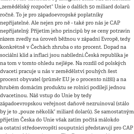
„zemědělský rozpočet“ Unie o dalších 50 miliard dolarů
ročně. To je pro západoevropské poplatníky
nepřijatelné. Ale nejen pro ně - také pro nás je CAP
nepřijatelný. Přijetím jeho principů by se ceny potravin
rázem zvedly na úroveň běžnou v západní Evropě, tedy
konkrétně v Čechách zhruba o sto procent. Dopad na
sociální klid a inflaci jsou nabíledni.Česká republika je
na tom v tomto ohledu nejlépe. Na rozdíl od polských
dvaceti pracuje u nás v zemědělství pouhých šest
procent obyvatel (průměr EU je o procento nižší) a na
hrubém domácím produktu se rolníci podílejí jednou
dvacetinou. Náš vstup do Unie by tedy
západoevropskou veřejnost daňově nezruinoval (stálo
by je to „pouze několik“ miliard dolarů). Se samostatným
přijetím Česka do Unie však zatím počítá málokdo
a ostatní středoevropští souputníci představují pro CAP