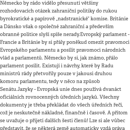
Německo by rádo vidělo přesunutí většiny
rozhodovacích otázek zahraniční politiky do rukou
byrokratické a papírově „nadstranické“ komise. Británie
a Dánsko však o společné zahraniční a především
obranné politice slyší spíše nerady.Evropský parlament -
Francie a Británie by si přály poněkud omezit pravomoci
Evropského parlamentu a posílit pravomoci národních
vlád a parlamentů. Německo by si, jak známo, přálo
parlament posílit. Existují i návrhy, které by Radu
ministrů rády přetvořily pouze v jakousi druhou
komoru parlamentu, tedy v něco na způsob
Senátu.Jazyky - Evropská unie dnes používá dvanáct
oficiálních rovnocenných úředních jazyků. Všechny
dokumenty je třeba překládat do všech úředních řečí,
což je neskutečně nákladné, finančně i časově. A přitom
se uvažuje o přijetí dalších šesti členů! Lze si ale vůbec
představit, že se některá země automaticky vzdá práva