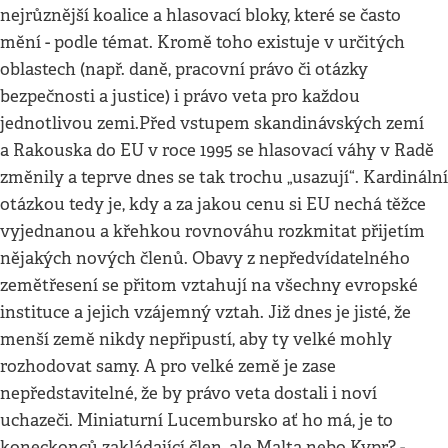
nejrůznější koalice a hlasovací bloky, které se často
mění - podle témat. Kromě toho existuje v určitých
oblastech (např. daně, pracovní právo či otázky
bezpečnosti a justice) i právo veta pro každou
jednotlivou zemi.Před vstupem skandinávských zemí
a Rakouska do EU v roce 1995 se hlasovací váhy v Radě
změnily a teprve dnes se tak trochu „usazují“. Kardinální
otázkou tedy je, kdy a za jakou cenu si EU nechá těžce
vyjednanou a křehkou rovnováhu rozkmitat přijetím
nějakých nových členů. Obavy z nepředvídatelného
zemětřesení se přitom vztahují na všechny evropské
instituce a jejich vzájemný vztah. Již dnes je jisté, že
menší země nikdy nepřipustí, aby ty velké mohly
rozhodovat samy. A pro velké země je zase
nepředstavitelné, že by právo veta dostali i noví
uchazeči. Miniaturní Lucembursko ať ho má, je to
koneckonců zakládající člen, ale Malta nebo Kypr? -