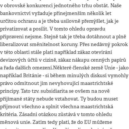
v obrovské konkurenci jednotného trhu obstát. Naše
bankovnictví vyžaduje přinejmenším několik let
určitou ochranu a je třeba usilovně přemýšlet, jak je
privatizovat a posílit. V tomto ohledu opravdu
připraveni nejsme. Stejně tak je třeba dotáhnout a plně
liberalizovat směnitelnost koruny. Přes nedávný pokrok
v této oblasti stále platí například zákaz otevírání
devizových účtů v cizině, zákaz nákupu cenných papírů
a řada dalších omezení.Některé členské země Unie - jako
například Británie - si během minulých diskusí vymohly
právo odmítnout jim nevyhovující maastrichtské
principy. Tato tzv. subsidiarita se ovšem na nově
přijímané státy nebude vztahovat. Ty budou muset
přijmout všechno a splnit všechna maastrichtská
kritéria. Zásadní otázkou zůstává v tomto ohledu
měnová unie. Zatím tedy platí, že do EU můžeme