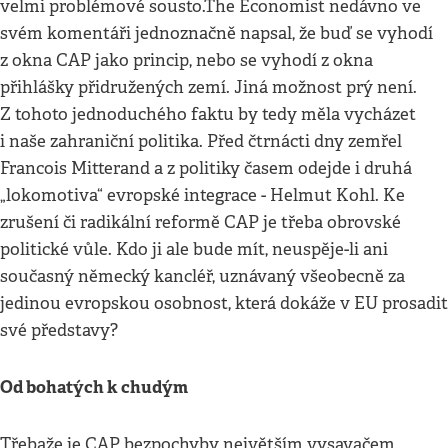
velmi problémové sousto.The Economist nedávno ve
svém komentáři jednoznačně napsal, že buď se vyhodí
z okna CAP jako princip, nebo se vyhodí z okna
přihlášky přidružených zemí. Jiná možnost prý není.
Z tohoto jednoduchého faktu by tedy měla vycházet
i naše zahraniční politika. Před čtrnácti dny zemřel
Francois Mitterand a z politiky časem odejde i druhá
„lokomotiva“ evropské integrace - Helmut Kohl. Ke
zrušení či radikální reformě CAP je třeba obrovské
politické vůle. Kdo ji ale bude mít, neuspěje-li ani
současný německý kancléř, uznávaný všeobecně za
jedinou evropskou osobnost, která dokáže v EU prosadit
své představy?
Od bohatých k chudým
Třebaže je CAP bezpochyby největším vysavačem