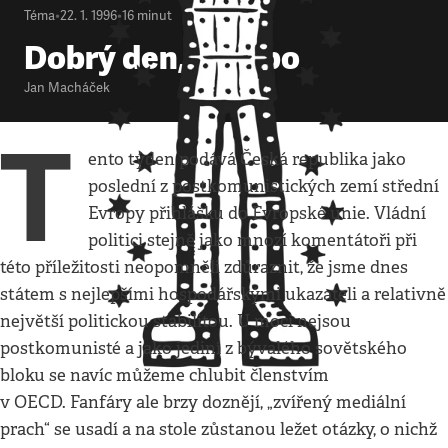
Téma
•
22. 1. 1996
•
16
minut
Dobrý den, Evropo
Jan Macháček
T
ento týden podává Česká republika jako
poslední z postkomunistických zemí střední
Evropy přihlášku do Evropské unie. Vládní
politici stejně jako mnozí komentátoři při
této příležitosti neopomněli zdůraznit, že jsme dnes
státem s nejlepšími hospodářskými ukazateli a relativně
největší politickou stabilitou. U moci nejsou
postkomunisté a jako jediní z bývalého sovětského
bloku se navíc můžeme chlubit členstvím
v OECD. Fanfáry ale brzy doznějí, „zvířený mediální
prach“ se usadí a na stole zůstanou ležet otázky, o nichž