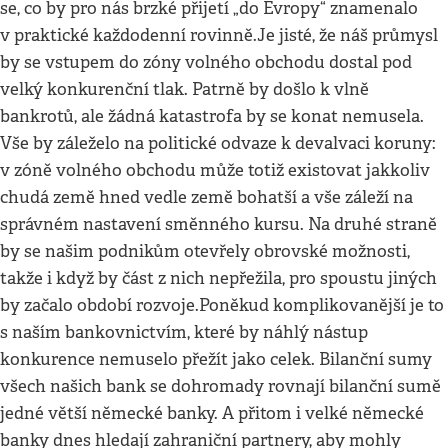
se, co by pro nás brzké přijetí „do Evropy“ znamenalo
v praktické každodenní rovinně.Je jisté, že náš průmysl
by se vstupem do zóny volného obchodu dostal pod
velký konkurenční tlak. Patrně by došlo k vlně
bankrotů, ale žádná katastrofa by se konat nemusela.
Vše by záleželo na politické odvaze k devalvaci koruny:
v zóně volného obchodu může totiž existovat jakkoliv
chudá země hned vedle země bohatší a vše záleží na
správném nastavení směnného kursu. Na druhé straně
by se našim podnikům otevřely obrovské možnosti,
takže i když by část z nich nepřežila, pro spoustu jiných
by začalo období rozvoje.Poněkud komplikovanější je to
s naším bankovnictvím, které by náhlý nástup
konkurence nemuselo přežít jako celek. Bilanční sumy
všech našich bank se dohromady rovnají bilanční sumě
jedné větší německé banky. A přitom i velké německé
banky dnes hledají zahraniční partnery, aby mohly