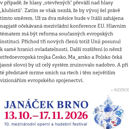
v případě, že hlasy „otevřených“ převáží nad hlasy
„klubistů“. Zatím se však nezdá, že by vývoj šel právě
tímto směrem. Už za dva měsíce bude v Itálii zahájena
napjatě očekávaná mezivládní konference EU. Hlavním
tématem má být reforma současných evropských
institucí. Příchod tří nových členů totiž Unii posunul
k samé hranici ovladatelnosti. Další rozšíření (o němž
středoevropská trojka Česko, Ma_arsko a Polsko čeká
jasné slovo) by už celý systém zruinovalo nadobro. A při
té představě mrzne smích na rtech i těm největším
vizionářům evropského spojenectví.
↓ INZERCE