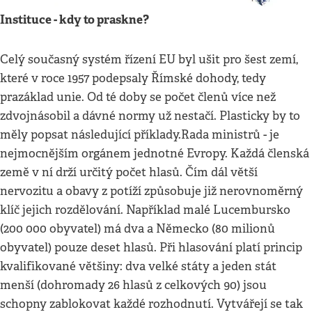
Instituce - kdy to praskne?
Celý současný systém řízení EU byl ušit pro šest zemí,
které v roce 1957 podepsaly Římské dohody, tedy
prazáklad unie. Od té doby se počet členů více než
zdvojnásobil a dávné normy už nestačí. Plasticky by to
měly popsat následující příklady.Rada ministrů - je
nejmocnějším orgánem jednotné Evropy. Každá členská
země v ní drží určitý počet hlasů. Čím dál větší
nervozitu a obavy z potíží způsobuje již nerovnoměrný
klíč jejich rozdělování. Například malé Lucembursko
(200 000 obyvatel) má dva a Německo (80 milionů
obyvatel) pouze deset hlasů. Při hlasování platí princip
kvalifikované většiny: dva velké státy a jeden stát
menší (dohromady 26 hlasů z celkových 90) jsou
schopny zablokovat každé rozhodnutí. Vytvářejí se tak