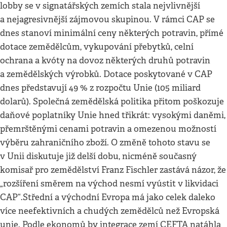
lobby se v signatářských zemích stala nejvlivnější
a nejagresivnější zájmovou skupinou. V rámci CAP se
dnes stanoví minimální ceny některých potravin, přímé
dotace zemědělcům, vykupování přebytků, celní
ochrana a kvóty na dovoz některých druhů potravin
a zemědělských výrobků. Dotace poskytované v CAP
dnes představují 49 % z rozpočtu Unie (105 miliard
dolarů). Společná zemědělská politika přitom poškozuje
daňové poplatníky Unie hned třikrát: vysokými daněmi,
přemrštěnými cenami potravin a omezenou možností
výběru zahraničního zboží. O změně tohoto stavu se
v Unii diskutuje již delší dobu, nicméně současný
komisař pro zemědělství Franz Fischler zastává názor, že
„rozšíření směrem na východ nesmí vyústit v likvidaci
CAP“.Střední a východní Evropa má jako celek daleko
více neefektivních a chudých zemědělců než Evropská
unie. Podle ekonomů by integrace zemí CEFTA natáhla