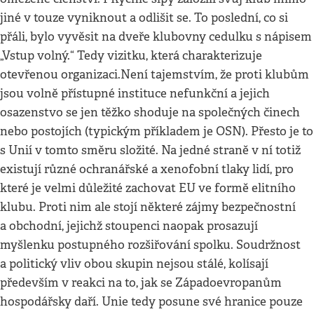
jiné v touze vyniknout a odlišit se. To poslední, co si
přáli, bylo vyvěsit na dveře klubovny cedulku s nápisem
„Vstup volný.“ Tedy vizitku, která charakterizuje
otevřenou organizaci.Není tajemstvím, že proti klubům
jsou volně přístupné instituce nefunkční a jejich
osazenstvo se jen těžko shoduje na společných činech
nebo postojích (typickým příkladem je OSN). Přesto je to
s Unií v tomto směru složité. Na jedné straně v ní totiž
existují různé ochranářské a xenofobní tlaky lidí, pro
které je velmi důležité zachovat EU ve formě elitního
klubu. Proti nim ale stojí některé zájmy bezpečnostní
a obchodní, jejichž stoupenci naopak prosazují
myšlenku postupného rozšiřování spolku. Soudržnost
a politický vliv obou skupin nejsou stálé, kolísají
především v reakci na to, jak se Západoevropanům
hospodářsky daří. Unie tedy posune své hranice pouze