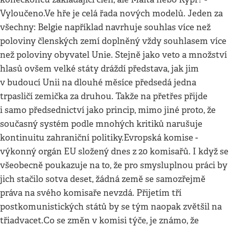
Vyloučeno.Ve hře je celá řada nových modelů. Jeden za
všechny: Belgie například navrhuje souhlas více než
poloviny členských zemí doplněný vždy souhlasem více
než poloviny obyvatel Unie. Stejně jako veto a množství
hlasů ovšem velké státy dráždí představa, jak jim
v budoucí Unii na dlouhé měsíce předsedá jedna
trpasličí zemička za druhou. Takže na přetřes přijde
i samo předsednictví jako princip, mimo jiné proto, že
současný systém podle mnohých kritiků narušuje
kontinuitu zahraniční politiky.Evropská komise -
výkonný orgán EU složený dnes z 20 komisařů. I když se
všeobecně poukazuje na to, že pro smysluplnou práci by
jich stačilo sotva deset, žádná země se samozřejmě
práva na svého komisaře nevzdá. Přijetím tří
postkomunistických států by se tým naopak zvětšil na
třiadvacet.Co se změn v komisi týče, je známo, že