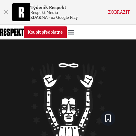
Týdeník Respekt
×
ZOBRAZIT
Respekt Media
ZDARMA - na Google Play
Koupit předplatné