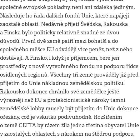
společné evropské pokladny, není ani zdaleka jediným.
Následuje ho řada dalších fondů Unie, které napájejí
zaostalé oblasti. Nedávné přijetí Švédska, Rakouska
a Finska bylo politicky relativně snadné ze dvou
důvodů. První dvě země patří mezi bohatší a do
společného měšce EU odvádějí více peněz, než z něho
dostávají. A Finsko, i když je příjemcem, bere jen
prostředky z nově vytvořeného fondu na podporu řídce
osídlených regionů. Všechny tři země prováděly již před
přijetím do Unie nákladnou zemědělskou politiku.
Rakousko dokonce chránilo své zemědělce ještě
výrazněji než EU a protekcionistické nároky tamní
zemědělské lobby musely být přijetím do Unie dokonce
ořezány, což je vskutku podivuhodné. Rozšířením
o země CEFTA by rázem žila jedna třetina obyvatel Unie
v zaostalých oblastech s nárokem na štědrou podporu