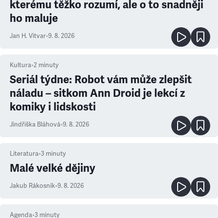
kterému těžko rozumí, ale o to snadněji
ho maluje
Jan H. Vitvar
•
9. 8. 2026
Kultura
•
2
minuty
Seriál týdne: Robot vám může zlepšit
náladu – sitkom Ann Droid je lekcí z
komiky i lidskosti
Jindřiška Bláhová
•
9. 8. 2026
Literatura
•
3
minuty
Malé velké dějiny
Jakub Rákosník
•
9. 8. 2026
Agenda
•
3
minuty