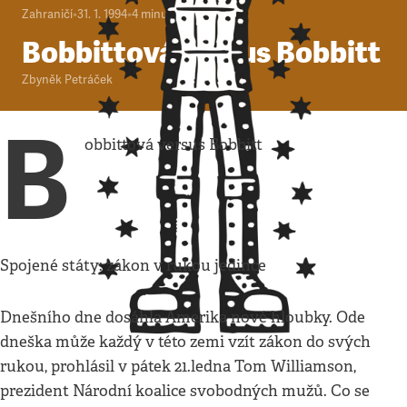
Zahraničí
•
31. 1. 1994
•
4
minuty
Bobbittová versus Bobbitt
Zbyněk Petráček
B
obbittová versus Bobbitt
Spojené státy: zákon v rukou jedince
Dnešního dne dosáhla Amerika nové hloubky. Ode
dneška může každý v této zemi vzít zákon do svých
rukou, prohlásil v pátek 21.ledna Tom Williamson,
prezident Národní koalice svobodných mužů. Co se