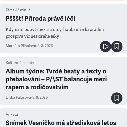
Téma
•
13
minut
Pšššt! Příroda právě léčí
Kdy nám pobyt mezi stromy, houbami a kapradím
prospívá víc než drahé léky
Markéta Plíhalová
•
9. 8. 2026
Kultura
•
2
minuty
Album týdne: Tvrdé beaty a texty o
přebalování – P/\ST balancuje mezi
rapem a rodičovstvím
Eliška Palušová
•
9. 8. 2026
Anketa
Snímek Vesničko má středisková letos