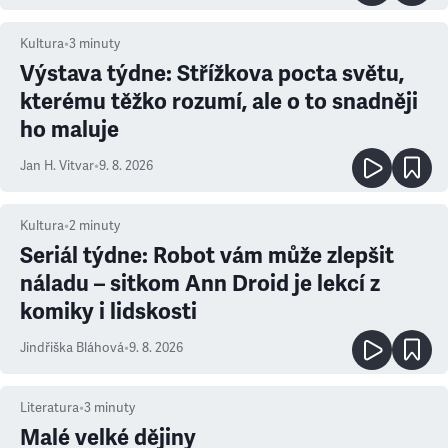
Kultura
•
3
minuty
Výstava týdne: Střížkova pocta světu,
kterému těžko rozumí, ale o to snadněji
ho maluje
Jan H. Vitvar
•
9. 8. 2026
Kultura
•
2
minuty
Seriál týdne: Robot vám může zlepšit
náladu – sitkom Ann Droid je lekcí z
komiky i lidskosti
Jindřiška Bláhová
•
9. 8. 2026
Literatura
•
3
minuty
Malé velké dějiny