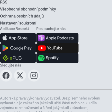
RSS
Všeobecné obchodní podmínky
Ochrana osobních údajů
Nastavení soukromí
Aplikace Respekt
Poslouchejte nás
Sledujte nás
Autorská práva vykonává vydavatel. Bez písemného svolení
vydavatele je zakázáno jakékoli užití částí nebo celku díla,
zejména rozmnožování a šíření jakýmkoli způsobem,