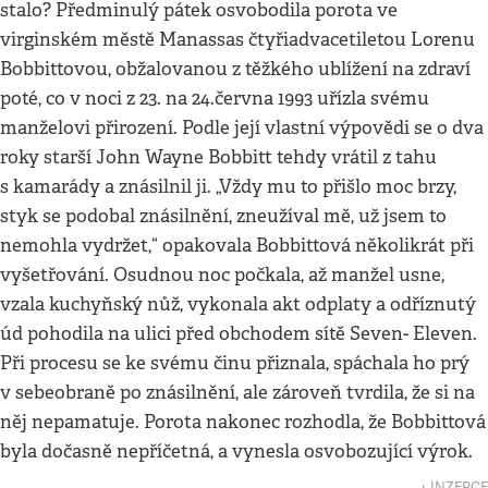
stalo? Předminulý pátek osvobodila porota ve
virginském městě Manassas čtyřiadvacetiletou Lorenu
Bobbittovou, obžalovanou z těžkého ublížení na zdraví
poté, co v noci z 23. na 24.června 1993 uřízla svému
manželovi přirození. Podle její vlastní výpovědi se o dva
roky starší John Wayne Bobbitt tehdy vrátil z tahu
s kamarády a znásilnil ji. „Vždy mu to přišlo moc brzy,
styk se podobal znásilnění, zneužíval mě, už jsem to
nemohla vydržet,“ opakovala Bobbittová několikrát při
vyšetřování. Osudnou noc počkala, až manžel usne,
vzala kuchyňský nůž, vykonala akt odplaty a odříznutý
úd pohodila na ulici před obchodem sítě Seven- Eleven.
Při procesu se ke svému činu přiznala, spáchala ho prý
v sebeobraně po znásilnění, ale zároveň tvrdila, že si na
něj nepamatuje. Porota nakonec rozhodla, že Bobbittová
byla dočasně nepříčetná, a vynesla osvobozující výrok.
↓ INZERCE