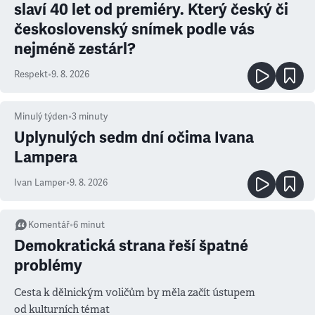
slaví 40 let od premiéry. Který český či
československý snímek podle vás
nejméně zestárl?
Respekt
•
9. 8. 2026
Minulý týden
•
3
minuty
Uplynulých sedm dní očima Ivana
Lampera
Ivan Lamper
•
9. 8. 2026
Komentář
•
6
minut
Demokratická strana řeší špatné
problémy
Cesta k dělnickým voličům by měla začít ústupem
od kulturních témat