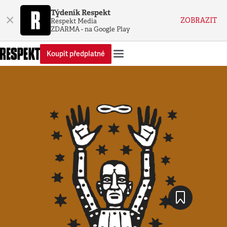
Týdeník Respekt
×
ZOBRAZIT
Respekt Media
ZDARMA - na Google Play
Koupit předplatné