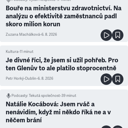
Bouře na ministerstvu zdravotnictví. Na
analýzu o efektivitě zaměstnanců padl
skoro milion korun
Zuzana Machálková
•
6. 8. 2026
Kultura
•
11
minut
Je divné říci, že jsem si užil pohřeb. Pro
ten Glenův to ale platilo stoprocentně
Petr Horký
•
Dublin
•
6. 8. 2026
Podcasty
:
Tekutá společnost
•
39 minut
Natálie Kocábová: Jsem rváč a
nenávidím, když mi někdo říká ne a v
něčem brání