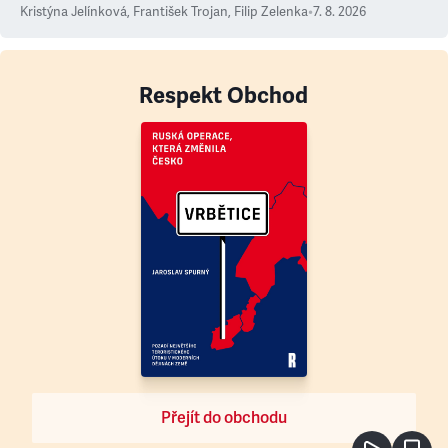
Kristýna Jelínková
,
František Trojan
,
Filip Zelenka
•
7. 8. 2026
Respekt Obchod
Přejít do obchodu