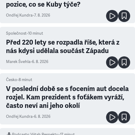
pozice, co se Kuby týče?
Ondřej Kundra
•
7. 8. 2026
Společnost
•
10
minut
Před 220 lety se rozpadla říše, která z
nás kdysi udělala součást Západu
Marek Švehla
•
6. 8. 2026
Česko
•
8
minut
V poslední době se s focením aut docela
rozjel. Kam prezident s foťákem vyráží,
často neví ani jeho okolí
Ondřej Kundra
•
6. 8. 2026
Podcasty
:
Výtah Respektu
•
17 minut