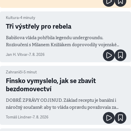
Kultura
•
4
minuty
Tři výstřely pro rebela
Babišova vláda pohřbila legendu undergroundu.
Rozloučení s Milanem Knížákem doprovodily vojenské
salvy i kritika pokrokářů
Jan H. Vitvar
•
7. 8. 2026
Zahraničí
•
5
minut
Finsko vymyslelo, jak se zbavit
bezdomovectví
DOBRÉ ZPRÁVY ODJINUD. Základ receptu je banální i
náročný současně: aby to vláda opravdu považovala za
prioritu
Tomáš Lindner
•
7. 8. 2026