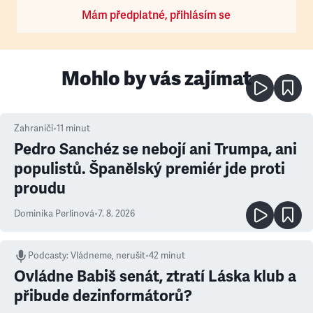
Mám předplatné, přihlásím se
Mohlo by vás zajímat
Zahraničí
•
11
minut
Pedro Sanchéz se nebojí ani Trumpa, ani
populistů. Španělský premiér jde proti
proudu
Dominika Perlínová
•
7. 8. 2026
Podcasty
:
Vládneme, nerušit
•
42 minut
Ovládne Babiš senát, ztratí Láska klub a
přibude dezinformátorů?