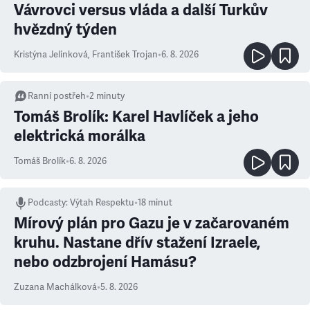
Vávrovci versus vláda a další Turkův
hvězdný týden
Kristýna Jelínková
,
František Trojan
•
6. 8. 2026
Ranní postřeh
•
2
minuty
Tomáš Brolík: Karel Havlíček a jeho
elektrická morálka
Tomáš Brolík
•
6. 8. 2026
Podcasty
:
Výtah Respektu
•
18 minut
Mírový plán pro Gazu je v začarovaném
kruhu. Nastane dřív stažení Izraele,
nebo odzbrojení Hamásu?
Zuzana Machálková
•
5. 8. 2026