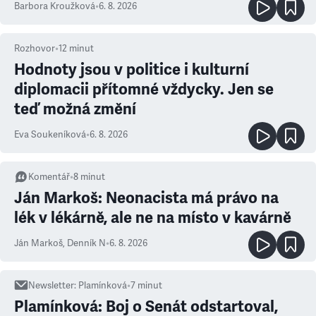
Barbora Kroužková
•
6. 8. 2026
Rozhovor
•
12
minut
Hodnoty jsou v politice i kulturní
diplomacii přítomné vždycky. Jen se
teď možná změní
Eva Soukeníková
•
6. 8. 2026
Komentář
•
8
minut
Ján Markoš: Neonacista má právo na
lék v lékárně, ale ne na místo v kavárně
Ján Markoš
,
Denník N
•
6. 8. 2026
Newsletter
:
Plamínková
•
7
minut
Plamínková: Boj o Senát odstartoval,