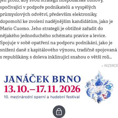
jen proto, aby svou strategií hospodářské obnovy,
spočívající v podpoře podnikatelů a vyspělých
průmyslových odvětví, především elektroniky,
dopomohl ke zvolení nadějnějším kandidátům, jako je
Mario Cuomo. Jeho strategii je obtížné zařadit do
nějakého jednoduchého schématu pravice a levice.
Spojuje v sobě opatření na podporu podnikání, jako je
snížení daně z kapitálového výnosu, tradičně spojovaná
s republikány, s doleva inklinující snahou o větší roli…
↓ INZERCE