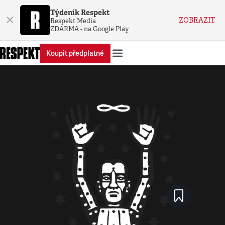
Týdeník Respekt
×
ZOBRAZIT
Respekt Media
ZDARMA - na Google Play
Koupit předplatné