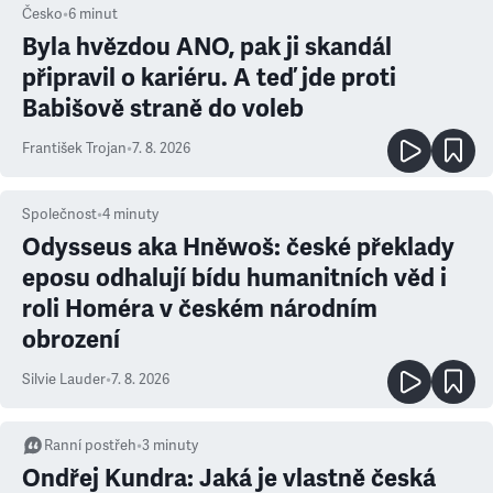
Česko
•
6
minut
Byla hvězdou ANO, pak ji skandál
připravil o kariéru. A teď jde proti
Babišově straně do voleb
František Trojan
•
7. 8. 2026
Společnost
•
4
minuty
Odysseus aka Hněwoš: české překlady
eposu odhalují bídu humanitních věd i
roli Homéra v českém národním
obrození
Silvie Lauder
•
7. 8. 2026
Ranní postřeh
•
3
minuty
Ondřej Kundra: Jaká je vlastně česká