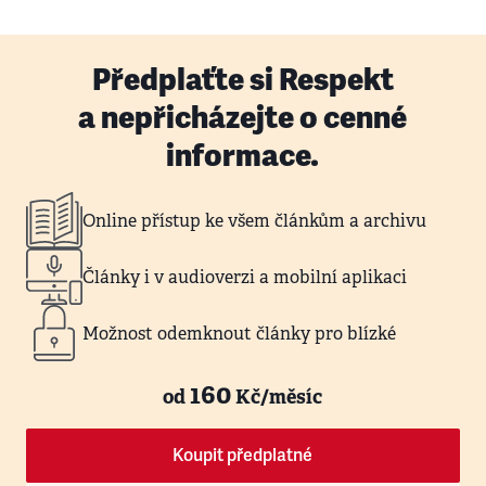
Předplaťte si Respekt
a nepřicházejte o cenné
informace.
Online přístup ke všem článkům a archivu
Články i v audioverzi a mobilní aplikaci
Možnost odemknout články pro blízké
160
od
Kč/měsíc
Koupit předplatné