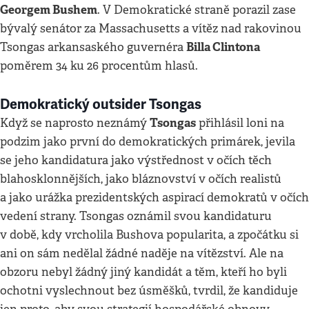
Georgem Bushem
. V Demokratické straně porazil zase
bývalý senátor za Massachusetts a vítěz nad rakovinou
Billa Clintona
Tsongas arkansaského guvernéra
poměrem 34 ku 26 procentům hlasů.
Demokratický outsider Tsongas
Tsongas
Když se naprosto neznámý
přihlásil loni na
podzim jako první do demokratických primárek, jevila
se jeho kandidatura jako výstřednost v očích těch
blahosklonnějších, jako bláznovství v očích realistů
a jako urážka prezidentských aspirací demokratů v očích
vedení strany. Tsongas oznámil svou kandidaturu
v době, kdy vrcholila Bushova popularita, a zpočátku si
ani on sám nedělal žádné naděje na vítězství. Ale na
obzoru nebyl žádný jiný kandidát a těm, kteří ho byli
ochotni vyslechnout bez úsměšků, tvrdil, že kandiduje