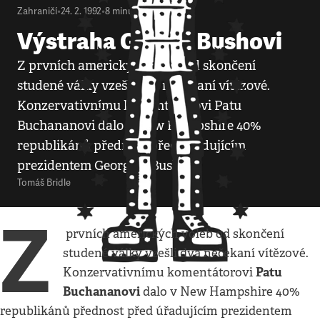
Zahraničí
•
24. 2. 1992
•
8
minut
Výstraha Georgi Bushovi
Z prvních amerických voleb od skončení
studené války vzešli dva nečekaní vítězové.
Konzervativnímu komentátorovi Patu
Buchananovi dalo v New Hampshire 40%
republikánů přednost před úřadujícím
prezidentem Georgem Bushem.
Tomáš Bridle
Z
prvních amerických voleb od skončení
studené války vzešli dva nečekaní vítězové.
Patu
Konzervativnímu komentátorovi
Buchananovi
dalo v New Hampshire 40%
republikánů přednost před úřadujícím prezidentem