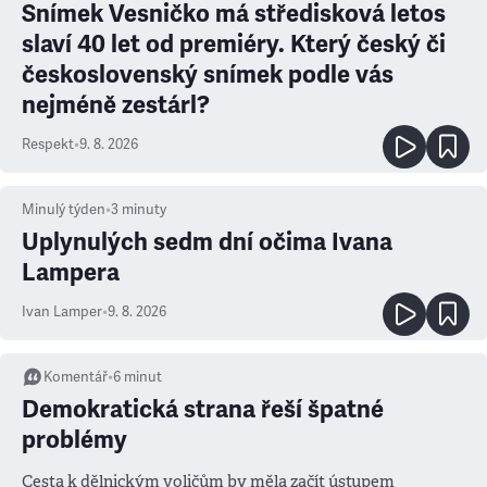
Snímek Vesničko má středisková letos
slaví 40 let od premiéry. Který český či
československý snímek podle vás
nejméně zestárl?
Respekt
•
9. 8. 2026
Minulý týden
•
3
minuty
Uplynulých sedm dní očima Ivana
Lampera
Ivan Lamper
•
9. 8. 2026
Komentář
•
6
minut
Demokratická strana řeší špatné
problémy
Cesta k dělnickým voličům by měla začít ústupem