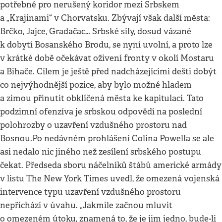
potřebné pro nerušený koridor mezi Srbskem
a „Krajinami“ v Chorvatsku. Zbývají však další města:
Brčko, Jajce, Gradačac… Srbské síly, dosud vázané
k dobytí Bosanského Brodu, se nyní uvolní, a proto lze
v krátké době očekávat oživení fronty v okolí Mostaru
a Bihače. Cílem je ještě před nadcházejícími dešti dobýt
co nejvýhodnější pozice, aby bylo možné hladem
a zimou přinutit obklíčená města ke kapitulaci. Tato
podzimní ofenzíva je srbskou odpovědí na poslední
polohrozby o uzavření vzdušného prostoru nad
Bosnou.Po nedávném prohlášení Colina Powella se ale
asi nedalo nic jiného než zesílení srbského postupu
čekat. Předseda sboru náčelníků štábů americké armády
v listu The New York Times uvedl, že omezená vojenská
intervence typu uzavření vzdušného prostoru
nepřichází v úvahu. „Jakmile začnou mluvit
o omezeném útoku, znamená to, že je jim jedno, bude-li