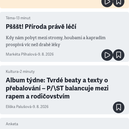
Téma
•
13
minut
Pšššt! Příroda právě léčí
Kdy nám pobyt mezi stromy, houbami a kapradím
prospívá víc než drahé léky
Markéta Plíhalová
•
9. 8. 2026
Kultura
•
2
minuty
Album týdne: Tvrdé beaty a texty o
přebalování – P/\ST balancuje mezi
rapem a rodičovstvím
Eliška Palušová
•
9. 8. 2026
Anketa