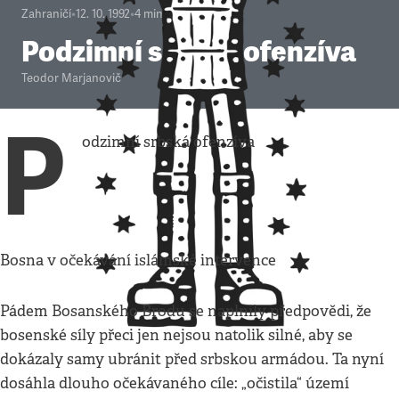
Zahraničí
•
12. 10. 1992
•
4
minuty
Podzimní srbská ofenzíva
Teodor Marjanovič
P
odzimní srbská ofenzíva
Bosna v očekávání islámské intervence
Pádem Bosanského Brodu se naplnily předpovědi, že
bosenské síly přeci jen nejsou natolik silné, aby se
dokázaly samy ubránit před srbskou armádou. Ta nyní
dosáhla dlouho očekávaného cíle: „očistila“ území