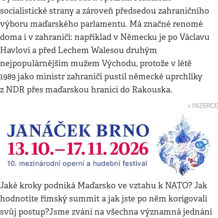
socialistické strany a zároveň předsedou zahraničního
výboru maďarského parlamentu. Má značné renomé
doma i v zahraničí: například v Německu je po Václavu
Havlovi a před Lechem Walesou druhým
nejpopulárnějším mužem Východu, protože v létě
1989 jako ministr zahraničí pustil německé uprchlíky
z NDR přes maďarskou hranici do Rakouska.
↓ INZERCE
Jaké kroky podniká Maďarsko ve vztahu k NATO? Jak
hodnotíte římský summit a jak jste po něm korigovali
svůj postup?Jsme zváni na všechna významná jednání