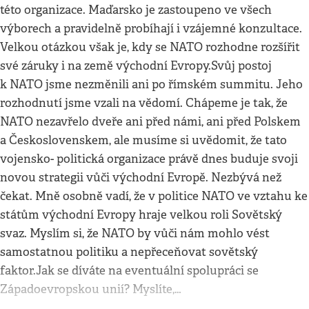
této organizace. Maďarsko je zastoupeno ve všech
výborech a pravidelně probíhají i vzájemné konzultace.
Velkou otázkou však je, kdy se NATO rozhodne rozšířit
své záruky i na země východní Evropy.Svůj postoj
k NATO jsme nezměnili ani po římském summitu. Jeho
rozhodnutí jsme vzali na vědomí. Chápeme je tak, že
NATO nezavřelo dveře ani před námi, ani před Polskem
a Československem, ale musíme si uvědomit, že tato
vojensko- politická organizace právě dnes buduje svoji
novou strategii vůči východní Evropě. Nezbývá než
čekat. Mně osobně vadí, že v politice NATO ve vztahu ke
státům východní Evropy hraje velkou roli Sovětský
svaz. Myslím si, že NATO by vůči nám mohlo vést
samostatnou politiku a nepřeceňovat sovětský
faktor.Jak se díváte na eventuální spolupráci se
Západoevropskou unií? Myslíte,…