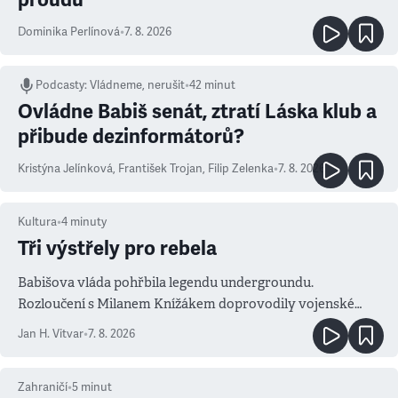
Dominika Perlínová
•
7. 8. 2026
Podcasty
:
Vládneme, nerušit
•
42 minut
Ovládne Babiš senát, ztratí Láska klub a
přibude dezinformátorů?
Kristýna Jelínková
,
František Trojan
,
Filip Zelenka
•
7. 8. 2026
Kultura
•
4
minuty
Tři výstřely pro rebela
Babišova vláda pohřbila legendu undergroundu.
Rozloučení s Milanem Knížákem doprovodily vojenské
salvy i kritika pokrokářů
Jan H. Vitvar
•
7. 8. 2026
Zahraničí
•
5
minut