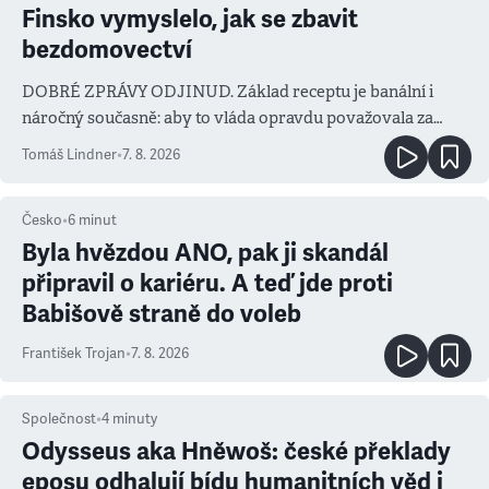
Finsko vymyslelo, jak se zbavit
bezdomovectví
DOBRÉ ZPRÁVY ODJINUD. Základ receptu je banální i
náročný současně: aby to vláda opravdu považovala za
prioritu
Tomáš Lindner
•
7. 8. 2026
Česko
•
6
minut
Byla hvězdou ANO, pak ji skandál
připravil o kariéru. A teď jde proti
Babišově straně do voleb
František Trojan
•
7. 8. 2026
Společnost
•
4
minuty
Odysseus aka Hněwoš: české překlady
eposu odhalují bídu humanitních věd i