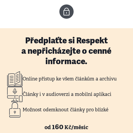
Předplaťte si Respekt
a nepřicházejte o cenné
informace.
Online přístup ke všem článkům a archivu
Články i v audioverzi a mobilní aplikaci
Možnost odemknout články pro blízké
160
od
Kč/měsíc