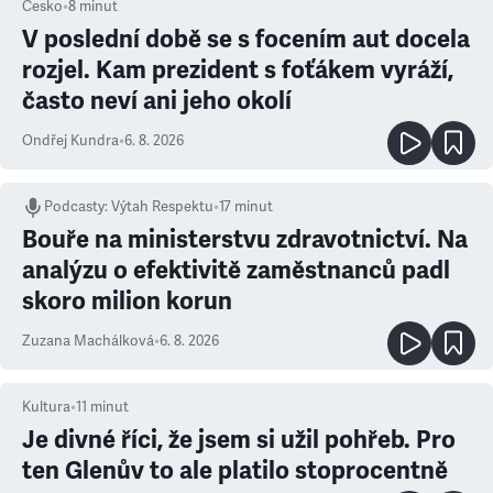
Česko
•
8
minut
V poslední době se s focením aut docela
rozjel. Kam prezident s foťákem vyráží,
často neví ani jeho okolí
Ondřej Kundra
•
6. 8. 2026
Podcasty
:
Výtah Respektu
•
17 minut
Bouře na ministerstvu zdravotnictví. Na
analýzu o efektivitě zaměstnanců padl
skoro milion korun
Zuzana Machálková
•
6. 8. 2026
Kultura
•
11
minut
Je divné říci, že jsem si užil pohřeb. Pro
ten Glenův to ale platilo stoprocentně