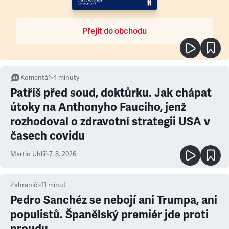
Přejít do obchodu
Komentář
•
4
minuty
Patříš před soud, doktůrku. Jak chápat
útoky na Anthonyho Fauciho, jenž
rozhodoval o zdravotní strategii USA v
časech covidu
Martin Uhlíř
•
7. 8. 2026
Zahraničí
•
11
minut
Pedro Sanchéz se nebojí ani Trumpa, ani
populistů. Španělský premiér jde proti
proudu