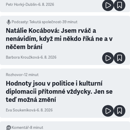
Petr Horký
•
Dublin
•
6. 8. 2026
Podcasty
:
Tekutá společnost
•
39 minut
Natálie Kocábová: Jsem rváč a
nenávidím, když mi někdo říká ne a v
něčem brání
Barbora Kroužková
•
6. 8. 2026
Rozhovor
•
12
minut
Hodnoty jsou v politice i kulturní
diplomacii přítomné vždycky. Jen se
teď možná změní
Eva Soukeníková
•
6. 8. 2026
Komentář
•
8
minut