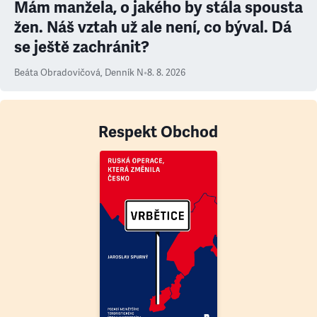
Mám manžela, o jakého by stála spousta
žen. Náš vztah už ale není, co býval. Dá
se ještě zachránit?
Beáta Obradovičová
,
Denník N
•
8. 8. 2026
Respekt Obchod