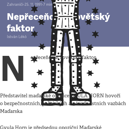
Zahraničí
•
25. 11. 1991
•
7
minut
Nepřeceňovat sovětský
faktor
István Lékó
N
epřeceňovat sovětský faktor
Představitel maďarské opozice GYULA HORN hovoří
o bezpečnostních, politických a národnostních vazbách
Maďarska
Gyula Horn je předsedou opoziční Maďarské