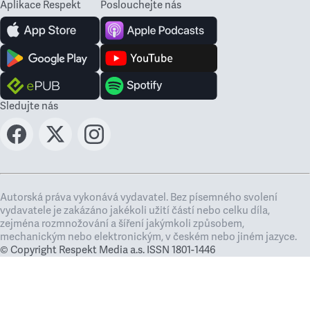
Aplikace Respekt
Poslouchejte nás
Sledujte nás
Autorská práva vykonává vydavatel. Bez písemného svolení
vydavatele je zakázáno jakékoli užití částí nebo celku díla,
zejména rozmnožování a šíření jakýmkoli způsobem,
mechanickým nebo elektronickým, v českém nebo jiném jazyce.
© Copyright Respekt Media a.s. ISSN 1801-1446