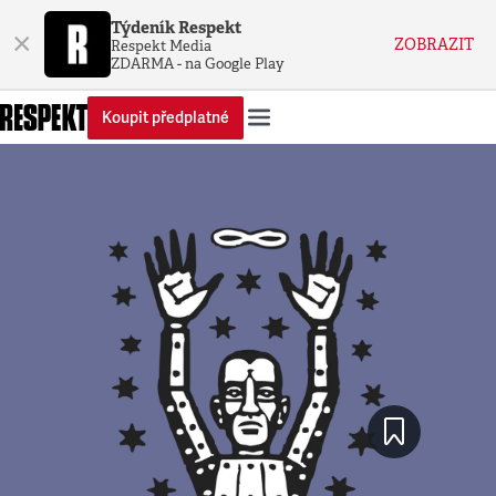
Týdeník Respekt
×
ZOBRAZIT
Respekt Media
ZDARMA - na Google Play
Koupit předplatné