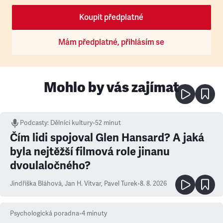
Koupit předplatné
Mám předplatné, přihlásím se
Mohlo by vás zajímat
Podcasty
:
Dělníci kultury
•
52 minut
Čím lidi spojoval Glen Hansard? A jaká
byla nejtěžší filmová role jinanu
dvoulaločného?
Jindřiška Bláhová
,
Jan H. Vitvar
,
Pavel Turek
•
8. 8. 2026
Psychologická poradna
•
4
minuty