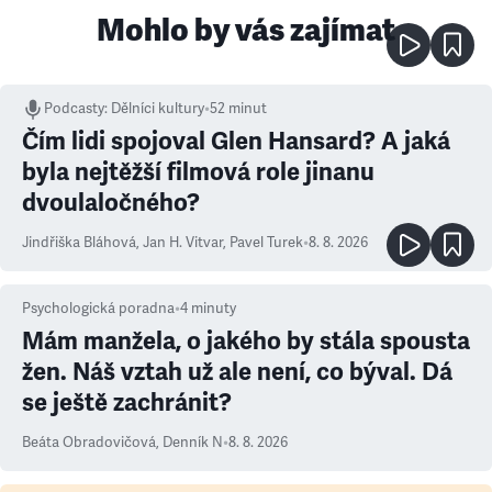
Mohlo by vás zajímat
Podcasty
:
Dělníci kultury
•
52 minut
Čím lidi spojoval Glen Hansard? A jaká
byla nejtěžší filmová role jinanu
dvoulaločného?
Jindřiška Bláhová
,
Jan H. Vitvar
,
Pavel Turek
•
8. 8. 2026
Psychologická poradna
•
4
minuty
Mám manžela, o jakého by stála spousta
žen. Náš vztah už ale není, co býval. Dá
se ještě zachránit?
Beáta Obradovičová
,
Denník N
•
8. 8. 2026