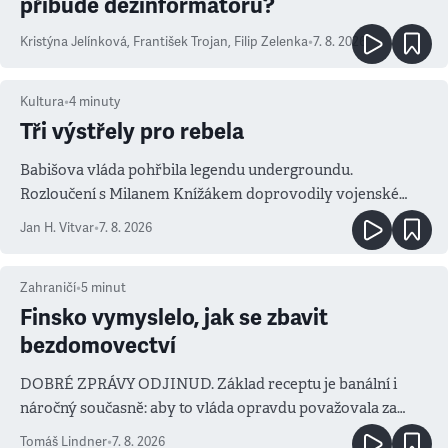
přibude dezinformátorů?
Kristýna Jelínková
,
František Trojan
,
Filip Zelenka
•
7. 8. 2026
Kultura
•
4
minuty
Tři výstřely pro rebela
Babišova vláda pohřbila legendu undergroundu.
Rozloučení s Milanem Knížákem doprovodily vojenské
salvy i kritika pokrokářů
Jan H. Vitvar
•
7. 8. 2026
Zahraničí
•
5
minut
Finsko vymyslelo, jak se zbavit
bezdomovectví
DOBRÉ ZPRÁVY ODJINUD. Základ receptu je banální i
náročný současně: aby to vláda opravdu považovala za
prioritu
Tomáš Lindner
•
7. 8. 2026