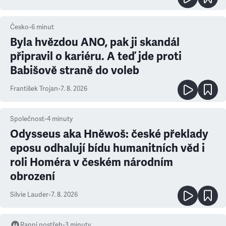
Česko
•
6
minut
Byla hvězdou ANO, pak ji skandál
připravil o kariéru. A teď jde proti
Babišově straně do voleb
František Trojan
•
7. 8. 2026
Společnost
•
4
minuty
Odysseus aka Hněwoš: české překlady
eposu odhalují bídu humanitních věd i
roli Homéra v českém národním
obrození
Silvie Lauder
•
7. 8. 2026
Ranní postřeh
•
3
minuty