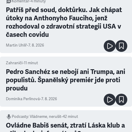
Komentář
•
4
minuty
Patříš před soud, doktůrku. Jak chápat
útoky na Anthonyho Fauciho, jenž
rozhodoval o zdravotní strategii USA v
časech covidu
Martin Uhlíř
•
7. 8. 2026
Zahraničí
•
11
minut
Pedro Sanchéz se nebojí ani Trumpa, ani
populistů. Španělský premiér jde proti
proudu
Dominika Perlínová
•
7. 8. 2026
Podcasty
:
Vládneme, nerušit
•
42 minut
Ovládne Babiš senát, ztratí Láska klub a