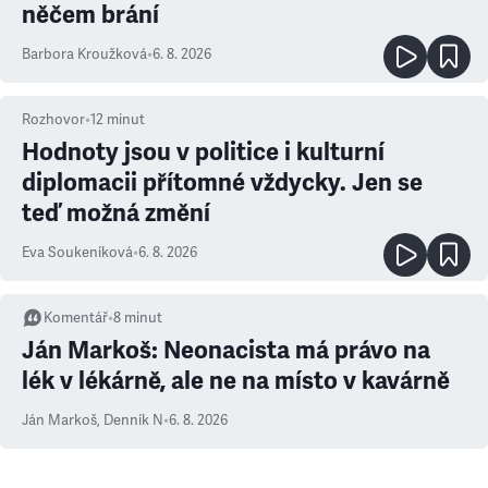
něčem brání
Barbora Kroužková
•
6. 8. 2026
Rozhovor
•
12
minut
Hodnoty jsou v politice i kulturní
diplomacii přítomné vždycky. Jen se
teď možná změní
Eva Soukeníková
•
6. 8. 2026
Komentář
•
8
minut
Ján Markoš: Neonacista má právo na
lék v lékárně, ale ne na místo v kavárně
Ján Markoš
,
Denník N
•
6. 8. 2026