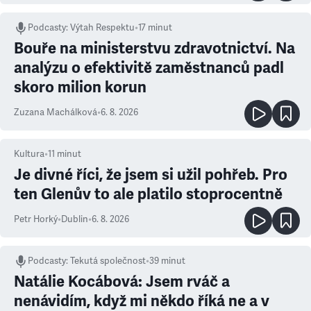
Podcasty
:
Výtah Respektu
•
17 minut
Bouře na ministerstvu zdravotnictví. Na
analýzu o efektivitě zaměstnanců padl
skoro milion korun
Zuzana Machálková
•
6. 8. 2026
Kultura
•
11
minut
Je divné říci, že jsem si užil pohřeb. Pro
ten Glenův to ale platilo stoprocentně
Petr Horký
•
Dublin
•
6. 8. 2026
Podcasty
:
Tekutá společnost
•
39 minut
Natálie Kocábová: Jsem rváč a
nenávidím, když mi někdo říká ne a v