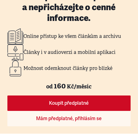
a nepřicházejte o cenné
informace.
Online přístup ke všem článkům a archivu
Články i v audioverzi a mobilní aplikaci
Možnost odemknout články pro blízké
160
od
Kč/měsíc
Koupit předplatné
Mám předplatné, přihlásím se