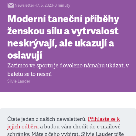
Newsletter
•
17. 5. 2023
•
3
minuty
Moderní taneční příběhy
ženskou sílu a vytrvalost
neskrývají, ale ukazují a
oslavují
Zatímco ve sportu je dovoleno námahu ukázat, v
baletu se to nesmí
Silvie Lauder
Čtete jeden z našich newsletterů.
Přihlaste se k
jejich odběru
a budou vám chodit do e-mailové
schránky. Máte z čeho vybírat. Silvie Lauder píše