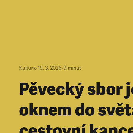
Kultura
•
19. 3. 2026
•
9
minut
Pěvecký sbor j
oknem do svět
cestovní kance