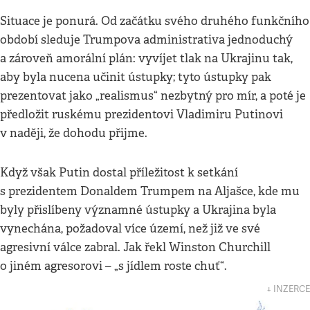
Situace je ponurá. Od začátku svého druhého funkčního
období sleduje Trumpova administrativa jednoduchý
a zároveň amorální plán: vyvíjet tlak na Ukrajinu tak,
aby byla nucena učinit ústupky; tyto ústupky pak
prezentovat jako „realismus“ nezbytný pro mír, a poté je
předložit ruskému prezidentovi Vladimiru Putinovi
v naději, že dohodu přijme.
Když však Putin dostal příležitost k setkání
s prezidentem Donaldem Trumpem na Aljašce, kde mu
byly přislíbeny významné ústupky a Ukrajina byla
vynechána, požadoval více území, než již ve své
agresivní válce zabral. Jak řekl Winston Churchill
o jiném agresorovi – „s jídlem roste chuť“.
↓ INZERCE