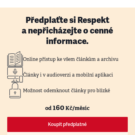
Předplaťte si Respekt
a nepřicházejte o cenné
informace.
Online přístup ke všem článkům a archivu
Články i v audioverzi a mobilní aplikaci
Možnost odemknout články pro blízké
160
od
Kč/měsíc
Koupit předplatné