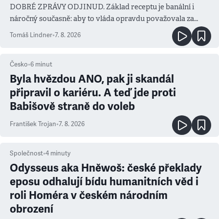
DOBRÉ ZPRÁVY ODJINUD. Základ receptu je banální i
náročný současně: aby to vláda opravdu považovala za
prioritu
Tomáš Lindner
•
7. 8. 2026
Česko
•
6
minut
Byla hvězdou ANO, pak ji skandál
připravil o kariéru. A teď jde proti
Babišově straně do voleb
František Trojan
•
7. 8. 2026
Společnost
•
4
minuty
Odysseus aka Hněwoš: české překlady
eposu odhalují bídu humanitních věd i
roli Homéra v českém národním
obrození