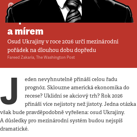
Komentář
•
3. 1. 2026
•
4
minuty
Západní volba mezi mírem
a mírem
Osud Ukrajiny v roce 2026 určí mezinárodní
pořádek na dlouhou dobu dopředu
Fareed Zakaria
,
The Washington Post
J
eden nevyhnutelně přináší celou řadu
prognóz. Sklouzne americká ekonomika do
recese? Uklidní se akciový trh? Rok 2026
přináší více nejistoty než jistoty. Jedna otázka
však bude pravděpodobně vyřešena: osud Ukrajiny.
A důsledky pro mezinárodní systém budou nejspíš
dramatické.