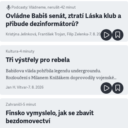
Podcasty
:
Vládneme, nerušit
•
42 minut
Ovládne Babiš senát, ztratí Láska klub a
přibude dezinformátorů?
Kristýna Jelínková
,
František Trojan
,
Filip Zelenka
•
7. 8. 2026
Kultura
•
4
minuty
Tři výstřely pro rebela
Babišova vláda pohřbila legendu undergroundu.
Rozloučení s Milanem Knížákem doprovodily vojenské
salvy i kritika pokrokářů
Jan H. Vitvar
•
7. 8. 2026
Zahraničí
•
5
minut
Finsko vymyslelo, jak se zbavit
bezdomovectví