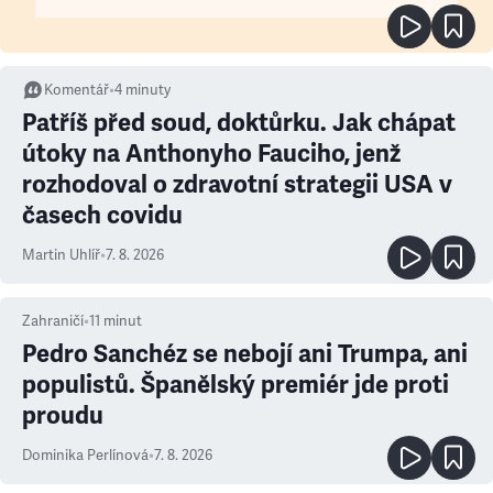
Komentář
•
4
minuty
Patříš před soud, doktůrku. Jak chápat
útoky na Anthonyho Fauciho, jenž
rozhodoval o zdravotní strategii USA v
časech covidu
Martin Uhlíř
•
7. 8. 2026
Zahraničí
•
11
minut
Pedro Sanchéz se nebojí ani Trumpa, ani
populistů. Španělský premiér jde proti
proudu
Dominika Perlínová
•
7. 8. 2026