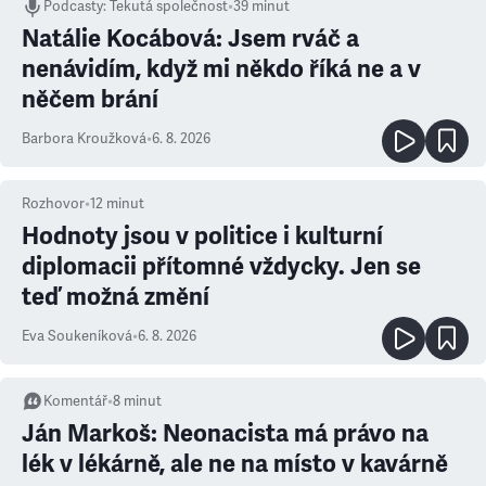
Podcasty
:
Tekutá společnost
•
39 minut
Natálie Kocábová: Jsem rváč a
nenávidím, když mi někdo říká ne a v
něčem brání
Barbora Kroužková
•
6. 8. 2026
Rozhovor
•
12
minut
Hodnoty jsou v politice i kulturní
diplomacii přítomné vždycky. Jen se
teď možná změní
Eva Soukeníková
•
6. 8. 2026
Komentář
•
8
minut
Ján Markoš: Neonacista má právo na
lék v lékárně, ale ne na místo v kavárně