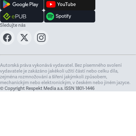
Sledujte nás
Autorská práva vykonává vydavatel. Bez písemného svolení
vydavatele je zakázáno jakékoli užití částí nebo celku díla,
zejména rozmnožování a šíření jakýmkoli způsobem,
mechanickým nebo elektronickým, v českém nebo jiném jazyce.
© Copyright Respekt Media a.s. ISSN 1801-1446