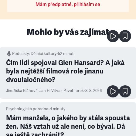
Mám předplatné, přihlásím se
Mohlo by vás zajímat
Podcasty
:
Dělníci kultury
•
52 minut
Čím lidi spojoval Glen Hansard? A jaká
byla nejtěžší filmová role jinanu
dvoulaločného?
Jindřiška Bláhová
,
Jan H. Vitvar
,
Pavel Turek
•
8. 8. 2026
Psychologická poradna
•
4
minuty
Mám manžela, o jakého by stála spousta
žen. Náš vztah už ale není, co býval. Dá
se ještě zachránit?