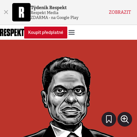
Týdeník Respekt
×
ZOBRAZIT
Respekt Media
ZDARMA - na Google Play
Koupit předplatné