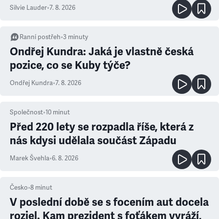
Silvie Lauder
•
7. 8. 2026
Ranní postřeh
•
3
minuty
Ondřej Kundra: Jaká je vlastně česká
pozice, co se Kuby týče?
Ondřej Kundra
•
7. 8. 2026
Společnost
•
10
minut
Před 220 lety se rozpadla říše, která z
nás kdysi udělala součást Západu
Marek Švehla
•
6. 8. 2026
Česko
•
8
minut
V poslední době se s focením aut docela
rozjel. Kam prezident s foťákem vyráží,