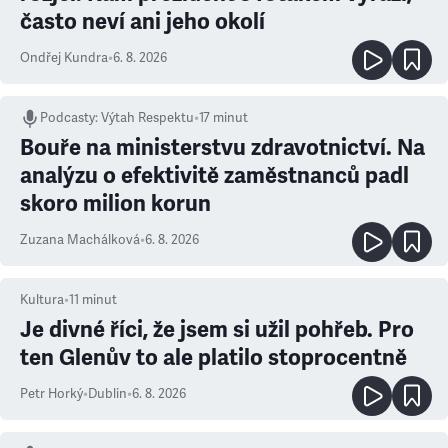
často neví ani jeho okolí
Ondřej Kundra
•
6. 8. 2026
Podcasty
:
Výtah Respektu
•
17 minut
Bouře na ministerstvu zdravotnictví. Na
analýzu o efektivitě zaměstnanců padl
skoro milion korun
Zuzana Machálková
•
6. 8. 2026
Kultura
•
11
minut
Je divné říci, že jsem si užil pohřeb. Pro
ten Glenův to ale platilo stoprocentně
Petr Horký
•
Dublin
•
6. 8. 2026