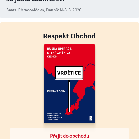
Beáta Obradovičová
,
Denník N
•
8. 8. 2026
Respekt Obchod
Přejít do obchodu