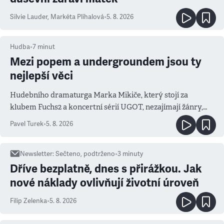
Silvie Lauder
,
Markéta Plíhalová
•
5. 8. 2026
Hudba
•
7
minut
Mezi popem a undergroundem jsou ty
nejlepší věci
Hudebního dramaturga Marka Mikiče, který stojí za
klubem Fuchs2 a koncertní sérií UGOT, nezajímají žánry,
ale atmosféra
Pavel Turek
•
5. 8. 2026
Newsletter
:
Sečteno, podtrženo
•
3
minuty
Dříve bezplatně, dnes s přirážkou. Jak
nové náklady ovlivňují životní úroveň
Filip Zelenka
•
5. 8. 2026