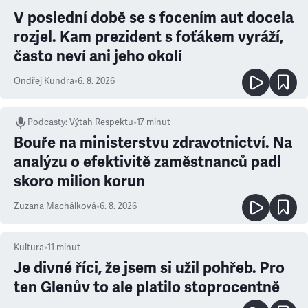
V poslední době se s focením aut docela
rozjel. Kam prezident s foťákem vyráží,
často neví ani jeho okolí
Ondřej Kundra
•
6. 8. 2026
Podcasty
:
Výtah Respektu
•
17 minut
Bouře na ministerstvu zdravotnictví. Na
analýzu o efektivitě zaměstnanců padl
skoro milion korun
Zuzana Machálková
•
6. 8. 2026
Kultura
•
11
minut
Je divné říci, že jsem si užil pohřeb. Pro
ten Glenův to ale platilo stoprocentně