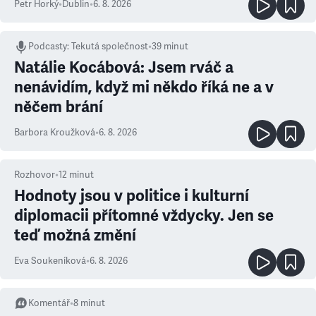
Petr Horký
•
Dublin
•
6. 8. 2026
Podcasty
:
Tekutá společnost
•
39 minut
Natálie Kocábová: Jsem rváč a
nenávidím, když mi někdo říká ne a v
něčem brání
Barbora Kroužková
•
6. 8. 2026
Rozhovor
•
12
minut
Hodnoty jsou v politice i kulturní
diplomacii přítomné vždycky. Jen se
teď možná změní
Eva Soukeníková
•
6. 8. 2026
Komentář
•
8
minut