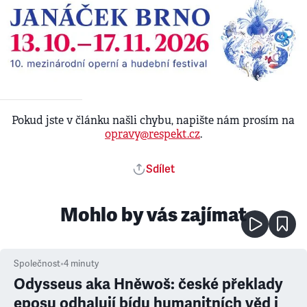
Pokud jste v článku našli chybu, napište nám prosím na
opravy@respekt.cz
.
Sdílet
Mohlo by vás zajímat
Společnost
•
4
minuty
Odysseus aka Hněwoš: české překlady
eposu odhalují bídu humanitních věd i