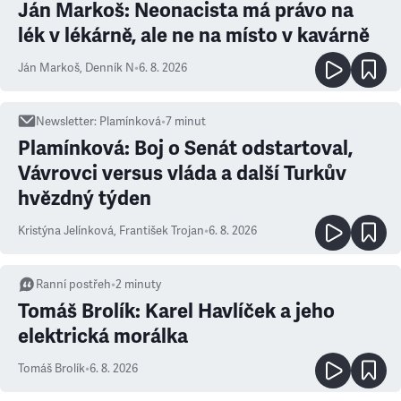
Ján Markoš: Neonacista má právo na
lék v lékárně, ale ne na místo v kavárně
Ján Markoš
,
Denník N
•
6. 8. 2026
Newsletter
:
Plamínková
•
7
minut
Plamínková: Boj o Senát odstartoval,
Vávrovci versus vláda a další Turkův
hvězdný týden
Kristýna Jelínková
,
František Trojan
•
6. 8. 2026
Ranní postřeh
•
2
minuty
Tomáš Brolík: Karel Havlíček a jeho
elektrická morálka
Tomáš Brolík
•
6. 8. 2026