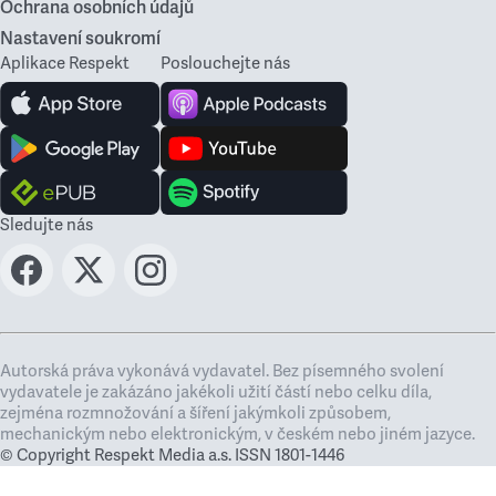
Ochrana osobních údajů
Nastavení soukromí
Aplikace Respekt
Poslouchejte nás
Sledujte nás
Autorská práva vykonává vydavatel. Bez písemného svolení
vydavatele je zakázáno jakékoli užití částí nebo celku díla,
zejména rozmnožování a šíření jakýmkoli způsobem,
mechanickým nebo elektronickým, v českém nebo jiném jazyce.
© Copyright Respekt Media a.s. ISSN 1801-1446