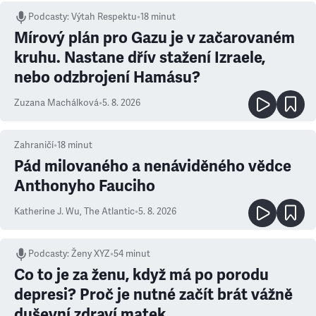
Podcasty
:
Výtah Respektu
•
18 minut
Mírový plán pro Gazu je v začarovaném
kruhu. Nastane dřív stažení Izraele,
nebo odzbrojení Hamásu?
Zuzana Machálková
•
5. 8. 2026
Zahraničí
•
18
minut
Pád milovaného a nenáviděného vědce
Anthonyho Fauciho
Katherine J. Wu
,
The Atlantic
•
5. 8. 2026
Podcasty
:
Ženy XYZ
•
54 minut
Co to je za ženu, když má po porodu
depresi? Proč je nutné začít brát vážně
duševní zdraví matek