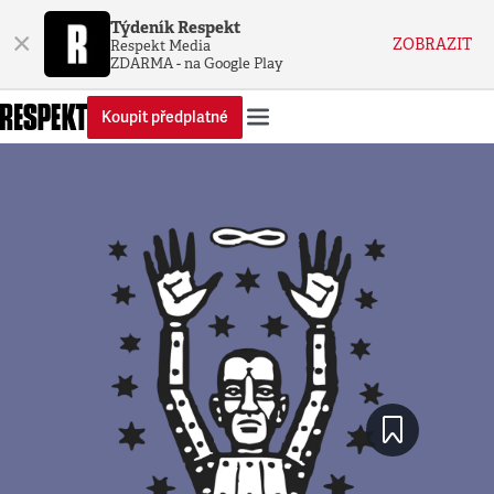
Týdeník Respekt
×
ZOBRAZIT
Respekt Media
ZDARMA - na Google Play
Koupit předplatné