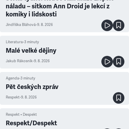
náladu – sitkom Ann Droid je lekcí z
komiky i lidskosti
Jindřiška Bláhová
•
9. 8. 2026
Literatura
•
3
minuty
Malé velké dějiny
Jakub Rákosník
•
9. 8. 2026
Agenda
•
3
minuty
Pět českých zpráv
Respekt
•
9. 8. 2026
Respekt • Despekt
Respekt/Despekt