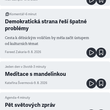
Komentář
•
6
minut
Demokratická strana řeší špatné
problémy
Cesta k dělnickým voličům by měla začít ústupem
od kulturních témat
Fareed Zakaria
•
9. 8. 2026
Jeden den v životě
•
3
minuty
Meditace s mandelinkou
Kateřina Švermová
•
9. 8. 2026
Agenda
•
4
minuty
Pět světových zpráv