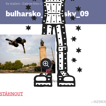
Ke stažení - Galerie-foto
•
1. 1. 2000
•
1
minuta
bulharsko_stransky_09
Autor: Respekt
STÁHNOUT
↓ INZERCE