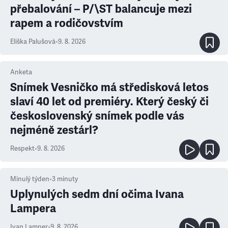
přebalování – P/\ST balancuje mezi
rapem a rodičovstvím
Eliška Palušová
•
9. 8. 2026
Anketa
Snímek Vesničko má středisková letos
slaví 40 let od premiéry. Který český či
československý snímek podle vás
nejméně zestárl?
Respekt
•
9. 8. 2026
Minulý týden
•
3
minuty
Uplynulých sedm dní očima Ivana
Lampera
Ivan Lamper
•
9. 8. 2026