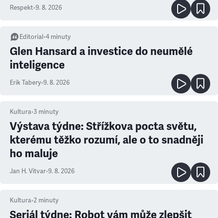
Respekt
•
9. 8. 2026
Editorial
•
4
minuty
Glen Hansard a investice do neumělé
inteligence
Erik Tabery
•
9. 8. 2026
Kultura
•
3
minuty
Výstava týdne: Střížkova pocta světu,
kterému těžko rozumí, ale o to snadněji
ho maluje
Jan H. Vitvar
•
9. 8. 2026
Kultura
•
2
minuty
Seriál týdne: Robot vám může zlepšit