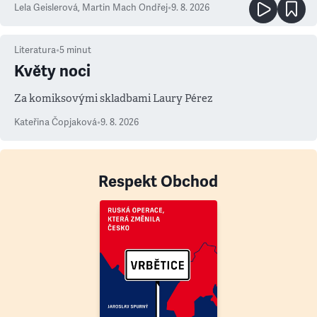
Lela Geislerová
,
Martin Mach Ondřej
•
9. 8. 2026
Literatura
•
5
minut
Květy noci
Za komiksovými skladbami Laury Pérez
Kateřina Čopjaková
•
9. 8. 2026
Respekt Obchod