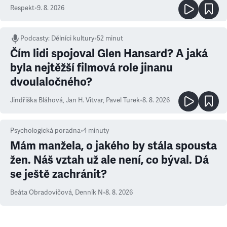
Respekt
•
9. 8. 2026
Podcasty
:
Dělníci kultury
•
52 minut
Čím lidi spojoval Glen Hansard? A jaká
byla nejtěžší filmová role jinanu
dvoulaločného?
Jindřiška Bláhová
,
Jan H. Vitvar
,
Pavel Turek
•
8. 8. 2026
Psychologická poradna
•
4
minuty
Mám manžela, o jakého by stála spousta
žen. Náš vztah už ale není, co býval. Dá
se ještě zachránit?
Beáta Obradovičová
,
Denník N
•
8. 8. 2026