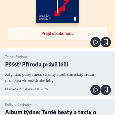
Přejít do obchodu
Téma
•
13
minut
Pšššt! Příroda právě léčí
Kdy nám pobyt mezi stromy, houbami a kapradím
prospívá víc než drahé léky
Markéta Plíhalová
•
9. 8. 2026
Kultura
•
2
minuty
Album týdne: Tvrdé beaty a texty o