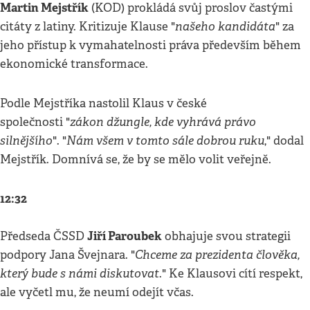
Martin Mejstřík
(KOD) prokládá svůj proslov častými
našeho kandidáta
citáty z latiny. Kritizuje Klause "
" za
jeho přístup k vymahatelnosti práva především během
ekonomické transformace.
Podle Mejstříka nastolil Klaus v české
zákon džungle, kde vyhrává právo
společnosti "
silnějšího
Nám všem v tomto sále dobrou ruku
". "
," dodal
Mejstřík. Domnívá se, že by se mělo volit veřejně.
12:32
Jiří Paroubek
Předseda ČSSD
obhajuje svou strategii
Chceme za prezidenta člověka,
podpory Jana Švejnara. "
který bude s námi diskutovat
." Ke Klausovi cítí respekt,
ale vyčetl mu, že neumí odejít včas.