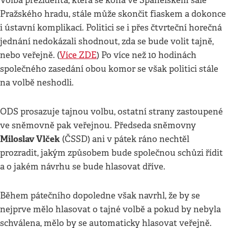
Volba prezidenta, která se koná ve Španělském sále
Pražského hradu, stále může skončit fiaskem a dokonce
i ústavní komplikací. Politici se i přes čtvrteční horečná
jednání nedokázali shodnout, zda se bude volit tajně,
nebo veřejně. (
Více ZDE
) Po více než 10 hodinách
společného zasedání obou komor se však politici stále
na volbě neshodli.
ODS prosazuje tajnou volbu, ostatní strany zastoupené
ve sněmovně pak veřejnou. Předseda sněmovny
Miloslav Vlček
(ČSSD) ani v pátek ráno nechtěl
prozradit, jakým způsobem bude společnou schůzi řídit
a o jakém návrhu se bude hlasovat dříve.
Během pátečního dopoledne však navrhl, že by se
nejprve mělo hlasovat o tajné volbě a pokud by nebyla
schválena, mělo by se automaticky hlasovat veřejně.