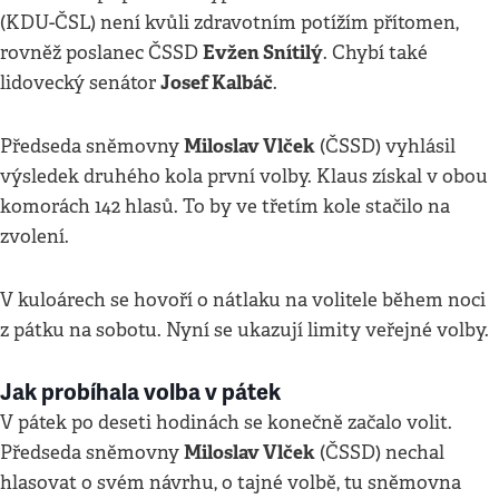
(KDU-ČSL) není kvůli zdravotním potížím přítomen,
Evžen Snítilý
rovněž poslanec ČSSD
. Chybí také
Josef Kalbáč
lidovecký senátor
.
Miloslav Vlček
Předseda sněmovny
(ČSSD) vyhlásil
výsledek druhého kola první volby. Klaus získal v obou
komorách 142 hlasů. To by ve třetím kole stačilo na
zvolení.
V kuloárech se hovoří o nátlaku na volitele během noci
z pátku na sobotu. Nyní se ukazují limity veřejné volby.
Jak probíhala volba v pátek
V pátek po deseti hodinách se konečně začalo volit.
Miloslav Vlček
Předseda sněmovny
(ČSSD) nechal
hlasovat o svém návrhu, o tajné volbě, tu sněmovna