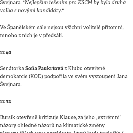
Nejlepším řešením pro KSČM by byla druhá
Švejnara. "
volba s novými kandidáty
."
Ve Španělském sále nejsou všichni volitelé přítomni,
mnoho z nich je v předsálí.
11:40
Soňa Paukrtová
Senátorka
z Klubu otevřené
demokarcie (KOD) podpořila ve svém vystoupení Jana
Švejnara.
11:32
Bursík otevřeně kritizuje Klause, za jeho „extrémní“
názory ohledně názorů na klimatické změny