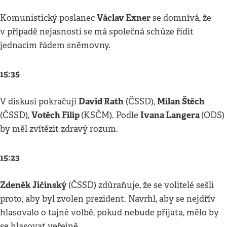
Václav Exner
Komunistický poslanec
se domnívá, že
v případě nejasností se má společná schůze řídit
jednacím řádem sněmovny.
15:35
David Rath
Milan Štěch
V diskusi pokračují
(ČSSD),
Votěch Filip
Ivana Langera
(ČSSD),
(KSČM). Podle
(ODS)
by měl zvítězit zdravý rozum.
15:23
Zdeněk Jičínský
(ČSSD) zdůraňuje, že se volitelé sešli
proto, aby byl zvolen prezident. Navrhl, aby se nejdřív
hlasovalo o tajné volbě, pokud nebude přijata, mělo by
se hlasovat veřejně.