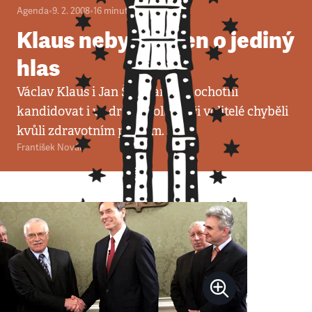
Agenda
•
9. 2. 2008
•
16
minut
Klaus nebyl zvolen o jediný
hlas
Václav Klaus i Jan Švejnar jsou ochotni
kandidovat i ve druhé volbě. Tři volitelé chyběli
kvůli zdravotním potížím.
František Novák