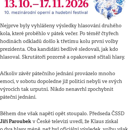
Nejprve byly vyhlášeny výsledky hlasování druhého
kola, které proběhlo v pátek večer. Po téměř čtyřech
hodinách odkladů došlo k třetímu kolu první volby
prezidenta. Oba kandidáti bedlivě sledovali, jak kdo
hlasoval. Skrutátoři pozorně a opakovaně sčítali hlasy.
Ačkoliv závěr pátečního jednání provázelo mnoho
emocí, v sobotu dopoledne již politici nebyli ve svých
výrocích tak urputní. Nikdo nenavrhl zpochybnit
páteční jednání.
Během dne však napětí opět stoupalo. Předseda ČSSD
Jiří Paroubek
v České televizi uvedl, že Klaus získal
o dva hlasy méně, než byl oficiální výsledek, volbu však