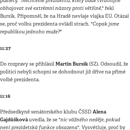
Nechceme prezidenta, který bude tvrdošíjně
planety. "
obhajovat své extrémní názory proti většině
," řekl
Bursík. Připomněl, že na Hradě nevlaje vlajka EU. Otázal
Copak jsme
se, proč volbu prezidenta ovládl strach. "
republikou jednoho muže?
"
11:27
Martin Bursík
Do rozpravy se přihlásil
(SZ). Odsoudil, že
politici nebyli schopni se dohodnout již dříve na přímé
volbě prezidenta.
11:16
Alena
Předsedkyně senátorského klubu ČSSD
Gajdůšková
nic vážného neděje, pokud
uvedla, že se "
není prezidetská funkce obsazena
". Vysvětluje, proč by