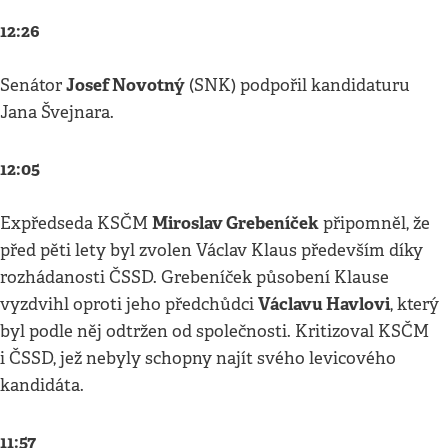
12:26
Josef Novotný
Senátor
(SNK) podpořil kandidaturu
Jana Švejnara.
12:05
Miroslav Grebeníček
Expředseda KSČM
připomněl, že
před pěti lety byl zvolen Václav Klaus především díky
rozhádanosti ČSSD. Grebeníček působení Klause
Václavu Havlovi
vyzdvihl oproti jeho předchůdci
, který
byl podle něj odtržen od společnosti. Kritizoval KSČM
i ČSSD, jež nebyly schopny najít svého levicového
kandidáta.
11:57