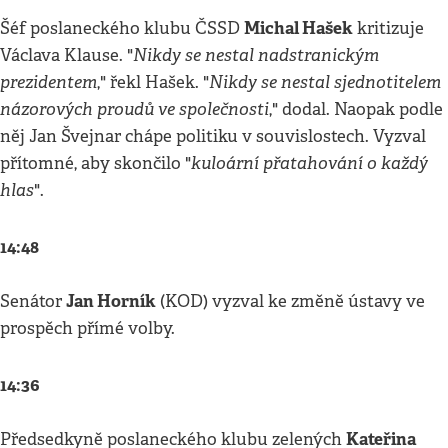
Michal Hašek
Šéf poslaneckého klubu ČSSD
kritizuje
Nikdy se nestal nadstranickým
Václava Klause. "
prezidentem
Nikdy se nestal sjednotitelem
," řekl Hašek. "
názorových proudů ve společnosti
," dodal. Naopak podle
něj Jan Švejnar chápe politiku v souvislostech. Vyzval
kuloární přatahování o každý
přítomné, aby skončilo "
hlas
".
14:48
Jan Horník
Senátor
(KOD) vyzval ke změně ústavy ve
prospěch přímé volby.
14:36
Kateřina
Předsedkyně poslaneckého klubu zelených