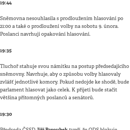
19:44
Sněmovna nesouhlasila s prodloužením hlasování po
21:00 a také o prodloužení volby na sobotu 9. února.
Poslanci navrhují opakování hlasování.
19:35
Tluchoř stahuje svou námitku na postup předsedajícího
sněmovny. Navrhuje, aby o způsobu volby hlasovaly
zvlášť jednotlivé komory. Pokud nedojde ke shodě, bude
parlament hlasovat jako celek. K přijetí bude stačit
většina přítomných poslanců a senátorů.
19:30
Jiří Paroubek
Předseda ČSSD
tvrdí, že ODS blokuje