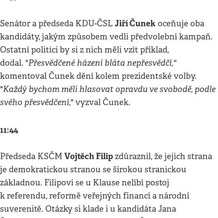
Jiří Čunek
Senátor a předseda KDU-ČSL
oceňuje oba
kandidáty, jakým způsobem vedli předvolební kampaň.
Ostatní politici by si z nich měli vzít příklad,
Přesvědčené házení bláta nepřesvědčí,"
dodal. "
komentoval Čunek dění kolem prezidentské volby.
Každý bychom měli hlasovat opravdu ve svobodě, podle
"
svého přesvědčení
," vyzval Čunek.
11:44
Vojtěch Filip
Předseda KSČM
zdůraznil, že jejich strana
je demokratickou stranou se širokou stranickou
základnou. Filipovi se u Klause nelíbí postoj
k referendu, reformě veřejných financí a národní
suverenitě. Otázky si klade i u kandidáta Jana