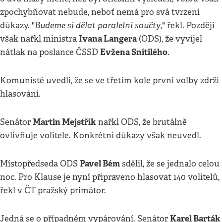
zpochybňovat nebude, neboť nemá pro svá tvrzení
Budeme si dělat paralelní součty
důkazy. "
," řekl. Později
Ivana Langera
však nařkl ministra
(ODS), že vyvíjel
Evžena Snítilého
nátlak na poslance ČSSD
.
Komunisté uvedli, že se ve třetím kole první volby zdrží
hlasování.
Martin Mejstřík
Senátor
nařkl ODS, že brutálně
ovlivňuje volitele. Konkrétní důkazy však neuvedl.
Pavel Bém
Místopředseda ODS
sdělil, že se jednalo celou
noc. Pro Klause je nyní připraveno hlasovat 140 volitelů,
řekl v ČT pražský primátor.
Karel Barták
Jedná se o případném vypárování. Senátor