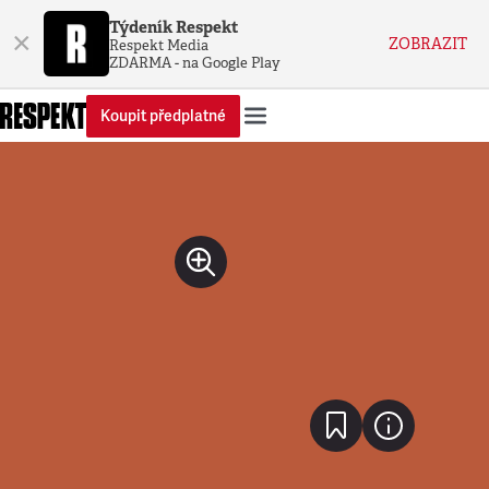
Týdeník Respekt
×
ZOBRAZIT
Respekt Media
ZDARMA - na Google Play
Koupit předplatné