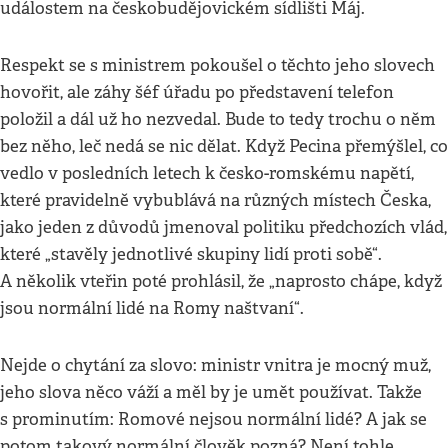
událostem na českobudějovickém sídlišti Máj.
Respekt se s ministrem pokoušel o těchto jeho slovech
hovořit, ale záhy šéf úřadu po představení telefon
položil a dál už ho nezvedal. Bude to tedy trochu o něm
bez něho, leč nedá se nic dělat. Když Pecina přemýšlel, co
vedlo v posledních letech k česko-romskému napětí,
které pravidelně vybublává na různých místech Česka,
jako jeden z důvodů jmenoval politiku předchozích vlád,
které „stavěly jednotlivé skupiny lidí proti sobě“.
A několik vteřin poté prohlásil, že „naprosto chápe, když
jsou normální lidé na Romy naštvaní“.
Nejde o chytání za slovo: ministr vnitra je mocný muž,
jeho slova něco váží a měl by je umět používat. Takže
s prominutím: Romové nejsou normální lidé? A jak se
potom takový normální člověk pozná? Není tohle