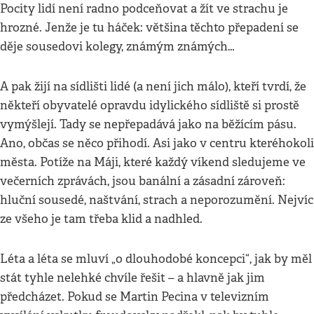
Pocity lidí není radno podceňovat a žít ve strachu je
hrozné. Jenže je tu háček: většina těchto přepadení se
děje sousedovi kolegy, známým známých…
A pak žijí na sídlišti lidé (a není jich málo), kteří tvrdí, že
někteří obyvatelé opravdu idylického sídliště si prostě
vymýšlejí. Tady se nepřepadává jako na běžícím pásu.
Ano, občas se něco přihodí. Asi jako v centru kteréhokoli
města. Potíže na Máji, které každý víkend sledujeme ve
večerních zprávách, jsou banální a zásadní zároveň:
hluční sousedé, naštvání, strach a neporozumění. Nejvíc
ze všeho je tam třeba klid a nadhled.
Léta a léta se mluví „o dlouhodobé koncepci“, jak by měl
stát tyhle nelehké chvíle řešit – a hlavně jak jim
předcházet. Pokud se Martin Pecina v televizním