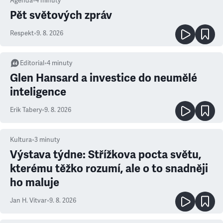
Agenda
•
4
minuty
Pět světových zpráv
Respekt
•
9. 8. 2026
Editorial
•
4
minuty
Glen Hansard a investice do neumělé
inteligence
Erik Tabery
•
9. 8. 2026
Kultura
•
3
minuty
Výstava týdne: Střížkova pocta světu,
kterému těžko rozumí, ale o to snadněji
ho maluje
Jan H. Vitvar
•
9. 8. 2026