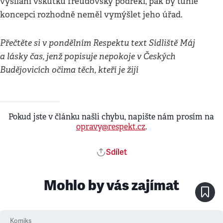
vysílání vskutku freudovsky podřekl, pak by tuhle
koncepci rozhodně neměl vymýšlet jeho úřad.
Přečtěte si v pondělním Respektu text Sídliště Máj
a lásky čas, jenž popisuje nepokoje v Českých
Budějovicích očima těch, kteří je žijí
Pokud jste v článku našli chybu, napište nám prosím na
opravy@respekt.cz
.
Sdílet
Mohlo by vás zajímat
Komiks