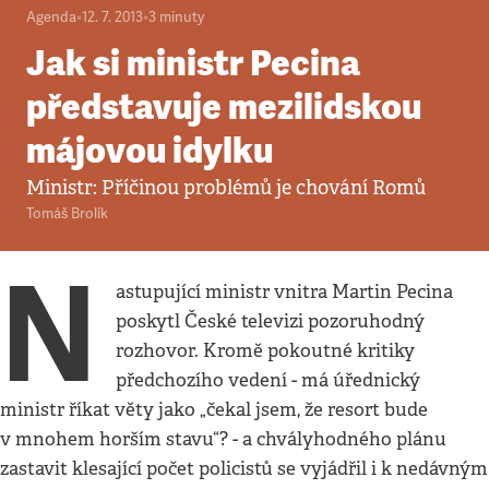
Agenda
•
12. 7. 2013
•
3
minuty
Jak si ministr Pecina
představuje mezilidskou
májovou idylku
Ministr: Příčinou problémů je chování Romů
Tomáš Brolík
N
astupující ministr vnitra Martin Pecina
poskytl České televizi pozoruhodný
rozhovor. Kromě pokoutné kritiky
předchozího vedení - má úřednický
ministr říkat věty jako „čekal jsem, že resort bude
v mnohem horším stavu“? - a chvályhodného plánu
zastavit klesající počet policistů se vyjádřil i k nedávným