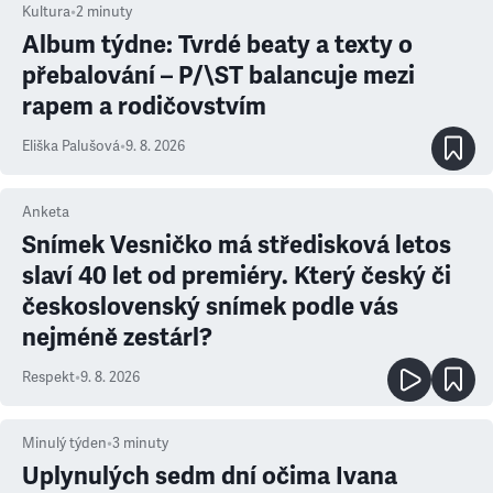
Kultura
•
2
minuty
Album týdne: Tvrdé beaty a texty o
přebalování – P/\ST balancuje mezi
rapem a rodičovstvím
Eliška Palušová
•
9. 8. 2026
Anketa
Snímek Vesničko má středisková letos
slaví 40 let od premiéry. Který český či
československý snímek podle vás
nejméně zestárl?
Respekt
•
9. 8. 2026
Minulý týden
•
3
minuty
Uplynulých sedm dní očima Ivana