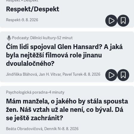
Respekt • Despekt
Respekt/Despekt
Respekt
•
9. 8. 2026
Podcasty
:
Dělníci kultury
•
52 minut
Čím lidi spojoval Glen Hansard? A jaká
byla nejtěžší filmová role jinanu
dvoulaločného?
Jindřiška Bláhová
,
Jan H. Vitvar
,
Pavel Turek
•
8. 8. 2026
Psychologická poradna
•
4
minuty
Mám manžela, o jakého by stála spousta
žen. Náš vztah už ale není, co býval. Dá
se ještě zachránit?
Beáta Obradovičová
,
Denník N
•
8. 8. 2026