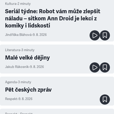
Kultura
•
2
minuty
Seriál týdne: Robot vám může zlepšit
náladu – sitkom Ann Droid je lekcí z
komiky i lidskosti
Jindřiška Bláhová
•
9. 8. 2026
Literatura
•
3
minuty
Malé velké dějiny
Jakub Rákosník
•
9. 8. 2026
Agenda
•
3
minuty
Pět českých zpráv
Respekt
•
9. 8. 2026