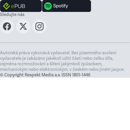
Sledujte nás
Autorská práva vykonává vydavatel. Bez písemného svolení
vydavatele je zakázáno jakékoli užití částí nebo celku díla,
zejména rozmnožování a šíření jakýmkoli způsobem,
mechanickým nebo elektronickým, v českém nebo jiném jazyce.
© Copyright Respekt Media a.s. ISSN 1801-1446