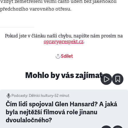
Vždyť zemětřesení velmi často udeří bez jakéhokoli
předchozího varovného otřesu.
Pokud jste v článku našli chybu, napište nám prosím na
opravy@respekt.cz
.
Sdílet
Mohlo by vás zajímat
Podcasty
:
Dělníci kultury
•
52 minut
Čím lidi spojoval Glen Hansard? A jaká
byla nejtěžší filmová role jinanu
dvoulaločného?