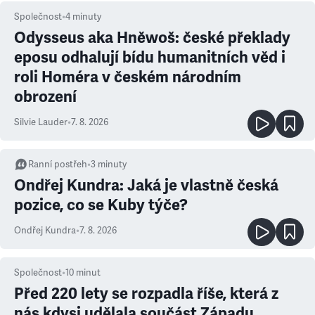
Společnost
•
4
minuty
Odysseus aka Hněwoš: české překlady
eposu odhalují bídu humanitních věd i
roli Homéra v českém národním
obrození
Silvie Lauder
•
7. 8. 2026
Ranní postřeh
•
3
minuty
Ondřej Kundra: Jaká je vlastně česká
pozice, co se Kuby týče?
Ondřej Kundra
•
7. 8. 2026
Společnost
•
10
minut
Před 220 lety se rozpadla říše, která z
nás kdysi udělala součást Západu