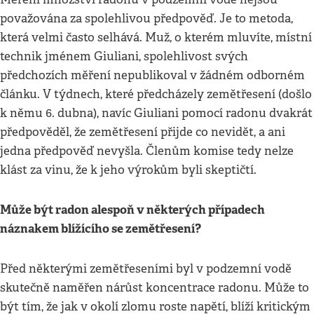
považována za spolehlivou předpověď. Je to metoda,
která velmi často selhává. Muž, o kterém mluvíte, místní
technik jménem Giuliani, spolehlivost svých
předchozích měření nepublikoval v žádném odborném
článku. V týdnech, které předcházely zemětřesení (došlo
k němu 6. dubna), navíc Giuliani pomocí radonu dvakrát
předpověděl, že zemětřesení přijde co nevidět, a ani
jedna předpověď nevyšla. Členům komise tedy nelze
klást za vinu, že k jeho výrokům byli skeptičtí.
Může být radon alespoň v některých případech
náznakem blížícího se zemětřesení?
Před některými zemětřeseními byl v podzemní vodě
skutečně naměřen nárůst koncentrace radonu. Může to
být tím, že jak v okolí zlomu roste napětí, blíží kritickým