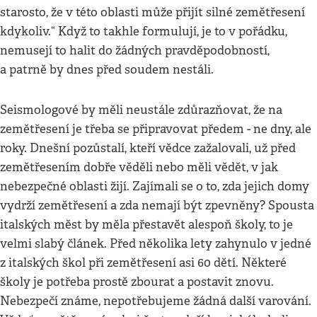
starosto, že v této oblasti může přijít silné zemětřesení
kdykoliv.“ Když to takhle formulují, je to v pořádku,
nemusejí to halit do žádných pravděpodobností,
a patrně by dnes před soudem nestáli.
Seismologové by měli neustále zdůrazňovat, že na
zemětřesení je třeba se připravovat předem - ne dny, ale
roky. Dnešní pozůstalí, kteří vědce zažalovali, už před
zemětřesením dobře věděli nebo měli vědět, v jak
nebezpečné oblasti žijí. Zajímali se o to, zda jejich domy
vydrží zemětřesení a zda nemají být zpevněny? Spousta
italských měst by měla přestavět alespoň školy, to je
velmi slabý článek. Před několika lety zahynulo v jedné
z italských škol při zemětřesení asi 60 dětí. Některé
školy je potřeba prostě zbourat a postavit znovu.
Nebezpečí známe, nepotřebujeme žádná další varování.