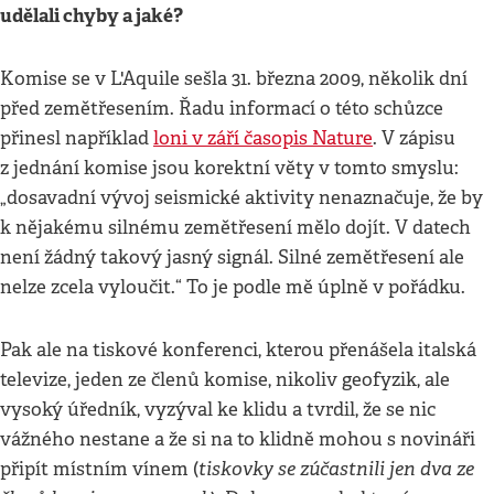
udělali chyby a jaké?
Komise se v L'Aquile sešla 31. března 2009, několik dní
před zemětřesením. Řadu informací o této schůzce
přinesl například
loni v září časopis Nature
. V zápisu
z jednání komise jsou korektní věty v tomto smyslu:
„dosavadní vývoj seismické aktivity nenaznačuje, že by
k nějakému silnému zemětřesení mělo dojít. V datech
není žádný takový jasný signál. Silné zemětřesení ale
nelze zcela vyloučit.“ To je podle mě úplně v pořádku.
Pak ale na tiskové konferenci, kterou přenášela italská
televize, jeden ze členů komise, nikoliv geofyzik, ale
vysoký úředník, vyzýval ke klidu a tvrdil, že se nic
vážného nestane a že si na to klidně mohou s novináři
tiskovky se zúčastnili jen dva ze
připít místním vínem (