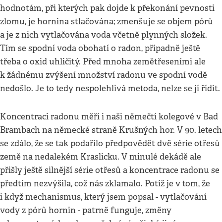
hodnotám, při kterých pak dojde k překonání pevnosti
zlomu, je hornina stlačována; zmenšuje se objem pórů
a je z nich vytlačována voda včetně plynných složek.
Tím se spodní voda obohatí o radon, případně ještě
třeba o oxid uhličitý. Před mnoha zemětřeseními ale
k žádnému zvýšení množství radonu ve spodní vodě
nedošlo. Je to tedy nespolehlivá metoda, nelze se jí řídit.
Koncentraci radonu měří i naši němečtí kolegové v Bad
Brambach na německé straně Krušných hor. V 90. letech
se zdálo, že se tak podařilo předpovědět dvě série otřesů
země na nedalekém Kraslicku. V minulé dekádě ale
přišly ještě silnější série otřesů a koncentrace radonu se
předtím nezvýšila, což nás zklamalo. Potíž je v tom, že
i když mechanismus, který jsem popsal - vytlačování
vody z pórů hornin - patrně funguje, změny