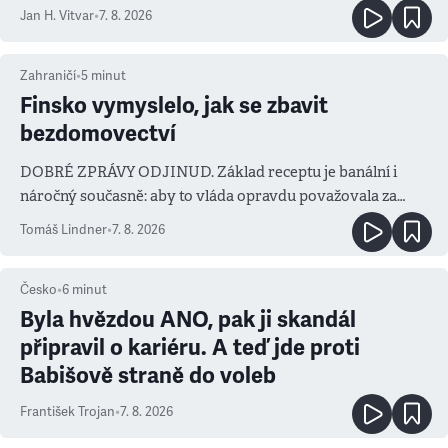
salvy i kritika pokrokářů
Jan H. Vitvar
•
7. 8. 2026
Zahraničí
•
5
minut
Finsko vymyslelo, jak se zbavit
bezdomovectví
DOBRÉ ZPRÁVY ODJINUD. Základ receptu je banální i
náročný současně: aby to vláda opravdu považovala za
prioritu
Tomáš Lindner
•
7. 8. 2026
Česko
•
6
minut
Byla hvězdou ANO, pak ji skandál
připravil o kariéru. A teď jde proti
Babišově straně do voleb
František Trojan
•
7. 8. 2026