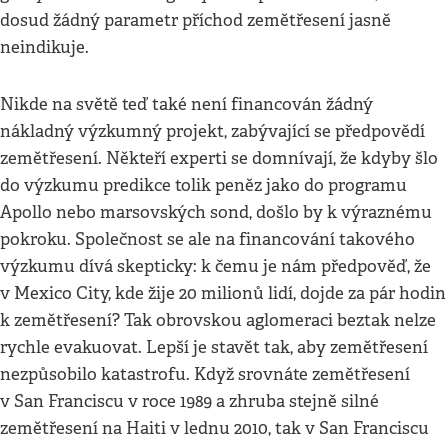
dosud žádný parametr příchod zemětřesení jasně
neindikuje.
Nikde na světě teď také není financován žádný
nákladný výzkumný projekt, zabývající se předpovědí
zemětřesení. Někteří experti se domnívají, že kdyby šlo
do výzkumu predikce tolik peněz jako do programu
Apollo nebo marsovských sond, došlo by k výraznému
pokroku. Společnost se ale na financování takového
výzkumu dívá skepticky: k čemu je nám předpověď, že
v Mexico City, kde žije 20 milionů lidí, dojde za pár hodin
k zemětřesení? Tak obrovskou aglomeraci beztak nelze
rychle evakuovat. Lepší je stavět tak, aby zemětřesení
nezpůsobilo katastrofu. Když srovnáte zemětřesení
v San Franciscu v roce 1989 a zhruba stejně silné
zemětřesení na Haiti v lednu 2010, tak v San Franciscu