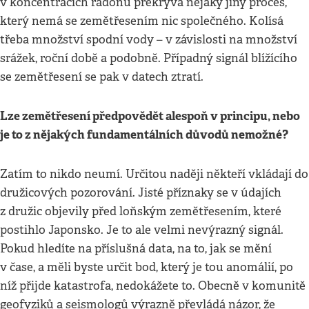
v koncentracích radonu překrývá nějaký jiný proces,
který nemá se zemětřesením nic společného. Kolísá
třeba množství spodní vody – v závislosti na množství
srážek, roční době a podobně. Případný signál blížícího
se zemětřesení se pak v datech ztratí.
Lze zemětřesení předpovědět alespoň v principu, nebo
je to z nějakých fundamentálních důvodů nemožné?
Zatím to nikdo neumí. Určitou naději někteří vkládají do
družicových pozorování. Jisté příznaky se v údajích
z družic objevily před loňským zemětřesením, které
postihlo Japonsko. Je to ale velmi nevýrazný signál.
Pokud hledíte na příslušná data, na to, jak se mění
v čase, a měli byste určit bod, který je tou anomálií, po
níž přijde katastrofa, nedokážete to. Obecně v komunitě
geofyziků a seismologů výrazně převládá názor, že