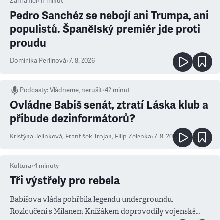
Zahraničí
•
11
minut
Pedro Sanchéz se nebojí ani Trumpa, ani
populistů. Španělský premiér jde proti
proudu
Dominika Perlínová
•
7. 8. 2026
Podcasty
:
Vládneme, nerušit
•
42 minut
Ovládne Babiš senát, ztratí Láska klub a
přibude dezinformátorů?
Kristýna Jelínková
,
František Trojan
,
Filip Zelenka
•
7. 8. 2026
Kultura
•
4
minuty
Tři výstřely pro rebela
Babišova vláda pohřbila legendu undergroundu.
Rozloučení s Milanem Knížákem doprovodily vojenské