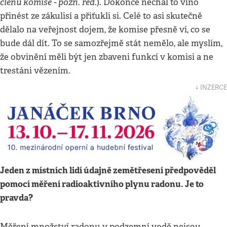
členů komise - pozn. red.
). Dokonce nechal to víno
přinést ze zákulisí a přiťukli si. Celé to asi skutečně
dělalo na veřejnost dojem, že komise přesně ví, co se
bude dál dít. To se samozřejmě stát nemělo, ale myslím,
že obvinění měli být jen zbaveni funkcí v komisi a ne
trestáni vězením.
↓ INZERCE
Jeden z místních lidí údajně zemětřesení předpověděl
pomocí měření radioaktivního plynu radonu. Je to
pravda?
Měření množství radonu v podzemní vodě nejsou