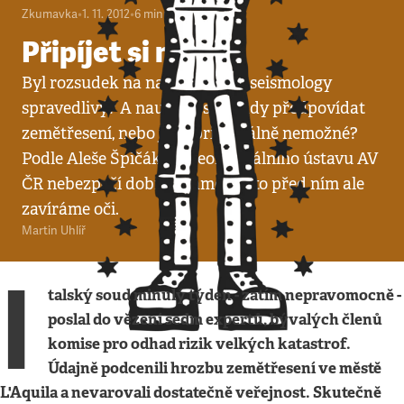
Zkumavka
•
1. 11. 2012
•
6
minut
Připíjet si neměli
Byl rozsudek na nad italskými seismology
spravedlivý? A naučíme se někdy předpovídat
zemětřesení, nebo je to principálně nemožné?
Podle Aleše Špičáka z Geofyzikálního ústavu AV
ČR nebezpečí dobře známe, často před ním ale
zavíráme oči.
Martin Uhlíř
I
talský soud minulý týden - zatím nepravomocně -
poslal do vězení sedm expertů, bývalých členů
komise pro odhad rizik velkých katastrof.
Údajně podcenili hrozbu zemětřesení ve městě
L'Aquila a nevarovali dostatečně veřejnost. Skutečně