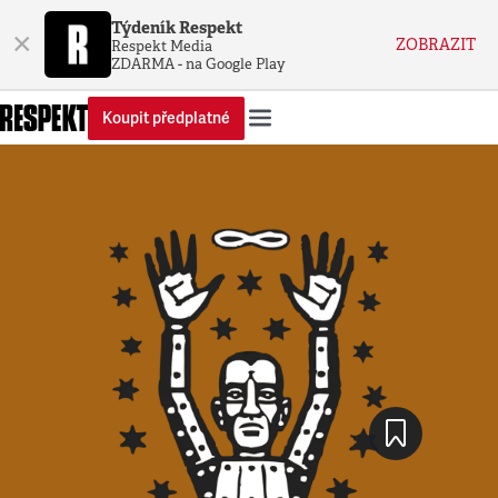
Týdeník Respekt
×
ZOBRAZIT
Respekt Media
ZDARMA - na Google Play
Koupit předplatné