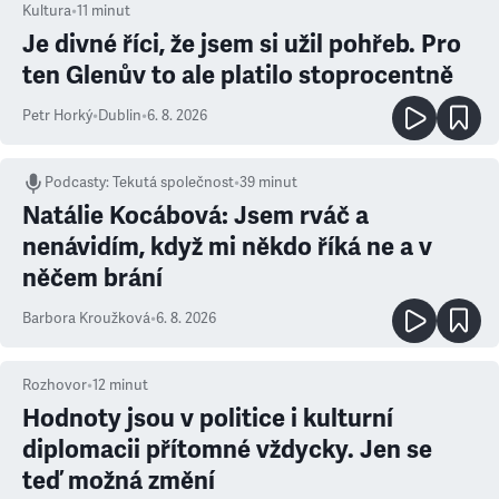
Kultura
•
11
minut
Je divné říci, že jsem si užil pohřeb. Pro
ten Glenův to ale platilo stoprocentně
Petr Horký
•
Dublin
•
6. 8. 2026
Podcasty
:
Tekutá společnost
•
39 minut
Natálie Kocábová: Jsem rváč a
nenávidím, když mi někdo říká ne a v
něčem brání
Barbora Kroužková
•
6. 8. 2026
Rozhovor
•
12
minut
Hodnoty jsou v politice i kulturní
diplomacii přítomné vždycky. Jen se
teď možná změní