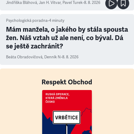
Jindřiška Bláhová
,
Jan H. Vitvar
,
Pavel Turek
•
8. 8. 2026
Psychologická poradna
•
4
minuty
Mám manžela, o jakého by stála spousta
žen. Náš vztah už ale není, co býval. Dá
se ještě zachránit?
Beáta Obradovičová
,
Denník N
•
8. 8. 2026
Respekt Obchod