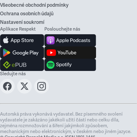
Všeobecné obchodní podmínky
Ochrana osobních údajů
Nastavení soukromí
Aplikace Respekt
Poslouchejte nás
Sledujte nás
Autorská práva vykonává vydavatel. Bez písemného svolení
vydavatele je zakázáno jakékoli užití částí nebo celku díla,
zejména rozmnožování a šíření jakýmkoli způsobem,
mechanickým nebo elektronickým, v českém nebo jiném jazyce.