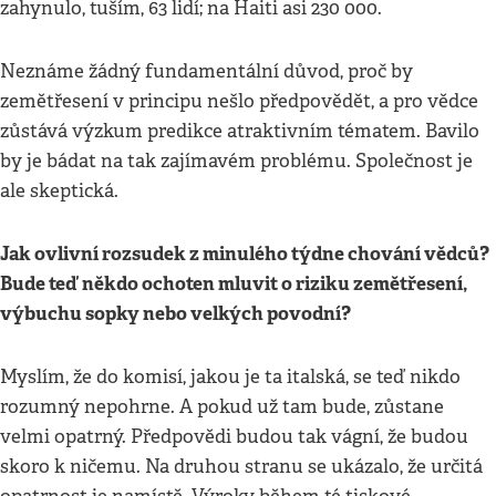
zahynulo, tuším, 63 lidí; na Haiti asi 230 000.
Neznáme žádný fundamentální důvod, proč by
zemětřesení v principu nešlo předpovědět, a pro vědce
zůstává výzkum predikce atraktivním tématem. Bavilo
by je bádat na tak zajímavém problému. Společnost je
ale skeptická.
Jak ovlivní rozsudek z minulého týdne chování vědců?
Bude teď někdo ochoten mluvit o riziku zemětřesení,
výbuchu sopky nebo velkých povodní?
Myslím, že do komisí, jakou je ta italská, se teď nikdo
rozumný nepohrne. A pokud už tam bude, zůstane
velmi opatrný. Předpovědi budou tak vágní, že budou
skoro k ničemu. Na druhou stranu se ukázalo, že určitá