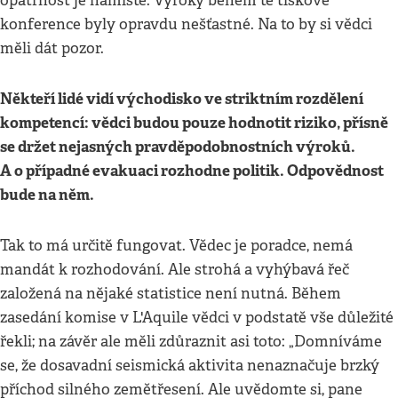
opatrnost je namístě. Výroky během té tiskové
konference byly opravdu nešťastné. Na to by si vědci
měli dát pozor.
Někteří lidé vidí východisko ve striktním rozdělení
kompetencí: vědci budou pouze hodnotit riziko, přísně
se držet nejasných pravděpodobnostních výroků.
A o případné evakuaci rozhodne politik. Odpovědnost
bude na něm.
Tak to má určitě fungovat. Vědec je poradce, nemá
mandát k rozhodování. Ale strohá a vyhýbavá řeč
založená na nějaké statistice není nutná. Během
zasedání komise v L'Aquile vědci v podstatě vše důležité
řekli; na závěr ale měli zdůraznit asi toto: „Domníváme
se, že dosavadní seismická aktivita nenaznačuje brzký
příchod silného zemětřesení. Ale uvědomte si, pane