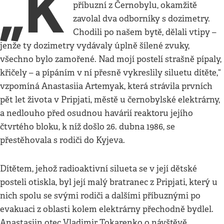
„K
příbuzní z Černobylu, okamžitě
zavolal dva odborníky s dozimetry.
Chodili po našem bytě, dělali vtipy –
jenže ty dozimetry vydávaly úplně šílené zvuky,
všechno bylo zamořené. Nad mojí postelí strašně pípaly,
křičely – a pípáním v ní přesně vykreslily siluetu dítěte,“
vzpomíná Anastasiia Artemyak, která strávila prvních
pět let života v Pripjati, městě u černobylské elektrárny,
a nedlouho před osudnou havárií reaktoru jejího
čtvrtého bloku, k níž došlo 26. dubna 1986, se
přestěhovala s rodiči do Kyjeva.
Dítětem, jehož radioaktivní silueta se v její dětské
posteli otiskla, byl její malý bratranec z Pripjati, který u
nich spolu se svými rodiči a dalšími příbuznými po
evakuaci z oblasti kolem elektrárny přechodně bydlel.
Anastasiin otec Vladimir Tokarenko o návštěvě