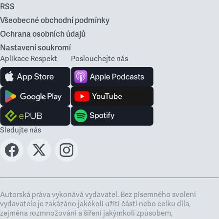
RSS
Všeobecné obchodní podmínky
Ochrana osobních údajů
Nastavení soukromí
Aplikace Respekt
Poslouchejte nás
Sledujte nás
Autorská práva vykonává vydavatel. Bez písemného svolení
vydavatele je zakázáno jakékoli užití částí nebo celku díla,
zejména rozmnožování a šíření jakýmkoli způsobem,