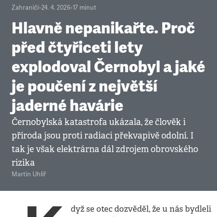
Zahraničí
•
24. 4. 2026
•
17
minut
Hlavně nepanikařte. Proč
před čtyřiceti lety
explodoval Černobyl a jaké
je poučení z největší
jaderné havárie
Černobylská katastrofa ukázala, že člověk i
příroda jsou proti radiaci překvapivě odolní. I
tak je však elektrárna dál zdrojem obrovského
rizika
Martin Uhlíř
dyž se otec dozvěděl, že u nás bydleli