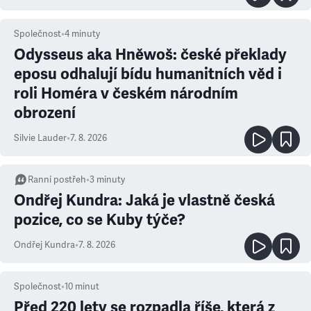
Společnost
•
4
minuty
Odysseus aka Hněwoš: české překlady
eposu odhalují bídu humanitních věd i
roli Homéra v českém národním
obrození
Silvie Lauder
•
7. 8. 2026
Ranní postřeh
•
3
minuty
Ondřej Kundra: Jaká je vlastně česká
pozice, co se Kuby týče?
Ondřej Kundra
•
7. 8. 2026
Společnost
•
10
minut
Před 220 lety se rozpadla říše, která z