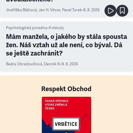
Jindřiška Bláhová
,
Jan H. Vitvar
,
Pavel Turek
•
8. 8. 2026
Psychologická poradna
•
4
minuty
Mám manžela, o jakého by stála spousta
žen. Náš vztah už ale není, co býval. Dá
se ještě zachránit?
Beáta Obradovičová
,
Denník N
•
8. 8. 2026
Respekt Obchod