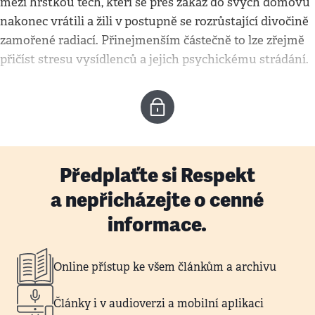
mezi hrstkou těch, kteří se přes zákaz do svých domovů
nakonec vrátili a žili v
postupně se rozrůstající divočině
zamořené radiací. Přinejmenším částečně to lze zřejmě
přičíst stresu vysídlenců a jejich psychickému strádání.
Předplaťte si Respekt
a nepřicházejte o cenné
informace.
Online přístup ke všem článkům a archivu
Články i v audioverzi a mobilní aplikaci