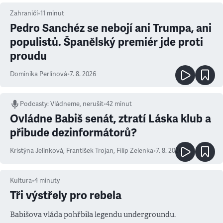
Zahraničí
•
11
minut
Pedro Sanchéz se nebojí ani Trumpa, ani
populistů. Španělský premiér jde proti
proudu
Dominika Perlínová
•
7. 8. 2026
Podcasty
:
Vládneme, nerušit
•
42 minut
Ovládne Babiš senát, ztratí Láska klub a
přibude dezinformátorů?
Kristýna Jelínková
,
František Trojan
,
Filip Zelenka
•
7. 8. 2026
Kultura
•
4
minuty
Tři výstřely pro rebela
Babišova vláda pohřbila legendu undergroundu.