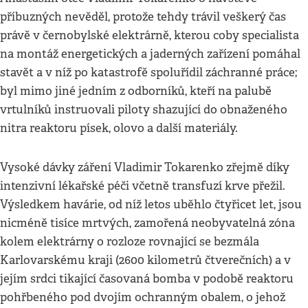
příbuzných nevěděl, protože tehdy trávil veškerý čas
právě v černobylské elektrárně, kterou coby specialista
na montáž energetických a jaderných zařízení pomáhal
stavět a v níž po katastrofě spoluřídil záchranné práce;
byl mimo jiné jedním z odborníků, kteří na palubě
vrtulníků instruovali piloty shazující do obnaženého
nitra reaktoru písek, olovo a další materiály.
Vysoké dávky záření Vladimir Tokarenko zřejmě díky
intenzivní lékařské péči včetně transfuzí krve přežil.
Výsledkem havárie, od níž letos uběhlo čtyřicet let, jsou
nicméně tisíce mrtvých, zamořená neobyvatelná zóna
kolem elektrárny o rozloze rovnající se bezmála
Karlovarskému kraji (2600 kilometrů čtverečních) a v
jejím srdci tikající časovaná bomba v podobě reaktoru
pohřbeného pod dvojím ochranným obalem, o jehož