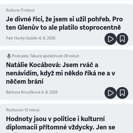
Kultura
•
11
minut
Je divné říci, že jsem si užil pohřeb. Pro
ten Glenův to ale platilo stoprocentně
Petr Horký
•
Dublin
•
6. 8. 2026
Podcasty
:
Tekutá společnost
•
39 minut
Natálie Kocábová: Jsem rváč a
nenávidím, když mi někdo říká ne a v
něčem brání
Barbora Kroužková
•
6. 8. 2026
Rozhovor
•
12
minut
Hodnoty jsou v politice i kulturní
diplomacii přítomné vždycky. Jen se