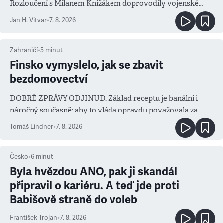
Rozloučení s Milanem Knížákem doprovodily vojenské
salvy i kritika pokrokářů
Jan H. Vitvar
•
7. 8. 2026
Zahraničí
•
5
minut
Finsko vymyslelo, jak se zbavit
bezdomovectví
DOBRÉ ZPRÁVY ODJINUD. Základ receptu je banální i
náročný současně: aby to vláda opravdu považovala za
prioritu
Tomáš Lindner
•
7. 8. 2026
Česko
•
6
minut
Byla hvězdou ANO, pak ji skandál
připravil o kariéru. A teď jde proti
Babišově straně do voleb
František Trojan
•
7. 8. 2026