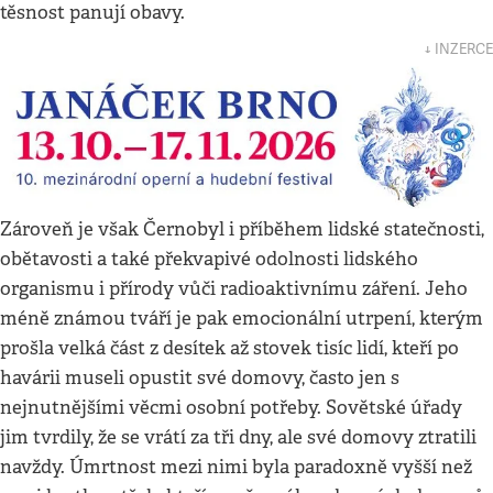
těsnost panují obavy.
↓ INZERCE
Zároveň je však Černobyl i příběhem lidské statečnosti,
obětavosti a také překvapivé odolnosti lidského
organismu i přírody vůči radioaktivnímu záření. Jeho
méně známou tváří je pak emocionální utrpení, kterým
prošla velká část z desítek až stovek tisíc lidí, kteří po
havárii museli opustit své domovy, často jen s
nejnutnějšími věcmi osobní potřeby. Sovětské úřady
jim tvrdily, že se vrátí za tři dny, ale své domovy ztratili
navždy. Úmrtnost mezi nimi byla paradoxně vyšší než