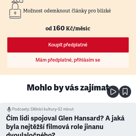
Možnost odemknout články pro blízké
160
od
Kč/měsíc
Koupit předplatné
Mám předplatné, přihlásím se
Mohlo by vás zajímat
Podcasty
:
Dělníci kultury
•
52 minut
Čím lidi spojoval Glen Hansard? A jaká
byla nejtěžší filmová role jinanu
dvoulaločného?