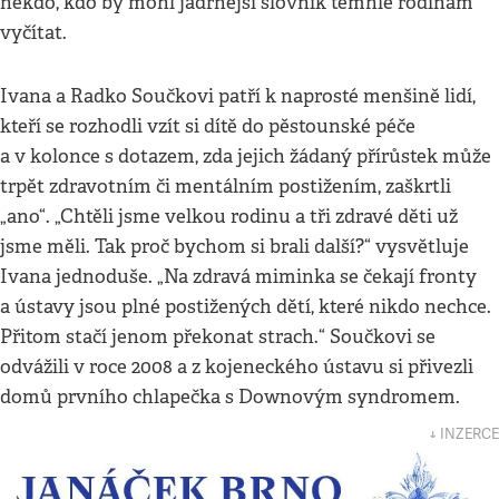
někdo, kdo by mohl jadrnější slovník těmhle rodinám
vyčítat.
Ivana a Radko Součkovi patří k naprosté menšině lidí,
kteří se rozhodli vzít si dítě do pěstounské péče
a v kolonce s dotazem, zda jejich žádaný přírůstek může
trpět zdravotním či mentálním postižením, zaškrtli
„ano“. „Chtěli jsme velkou rodinu a tři zdravé děti už
jsme měli. Tak proč bychom si brali další?“ vysvětluje
Ivana jednoduše. „Na zdravá miminka se čekají fronty
a ústavy jsou plné postižených dětí, které nikdo nechce.
Přitom stačí jenom překonat strach.“ Součkovi se
odvážili v roce 2008 a z kojeneckého ústavu si přivezli
domů prvního chlapečka s Downovým syndromem.
↓ INZERCE