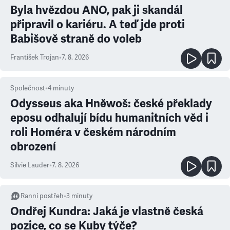
Byla hvězdou ANO, pak ji skandál
připravil o kariéru. A teď jde proti
Babišově straně do voleb
František Trojan
•
7. 8. 2026
Společnost
•
4
minuty
Odysseus aka Hněwoš: české překlady
eposu odhalují bídu humanitních věd i
roli Homéra v českém národním
obrození
Silvie Lauder
•
7. 8. 2026
Ranní postřeh
•
3
minuty
Ondřej Kundra: Jaká je vlastně česká
pozice, co se Kuby týče?