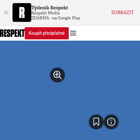
Týdeník Respekt
×
ZOBRAZIT
Respekt Media
ZDARMA - na Google Play
Koupit předplatné