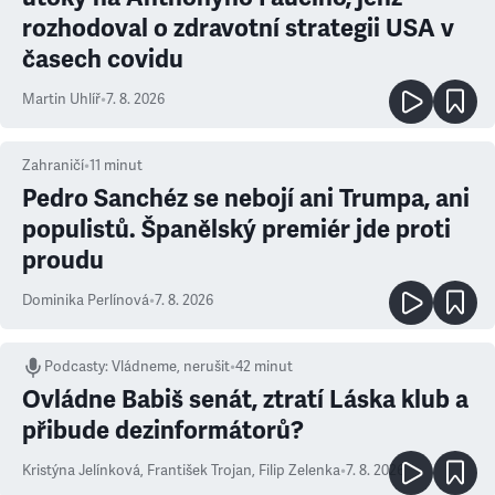
rozhodoval o zdravotní strategii USA v
časech covidu
Martin Uhlíř
•
7. 8. 2026
Zahraničí
•
11
minut
Pedro Sanchéz se nebojí ani Trumpa, ani
populistů. Španělský premiér jde proti
proudu
Dominika Perlínová
•
7. 8. 2026
Podcasty
:
Vládneme, nerušit
•
42 minut
Ovládne Babiš senát, ztratí Láska klub a
přibude dezinformátorů?
Kristýna Jelínková
,
František Trojan
,
Filip Zelenka
•
7. 8. 2026