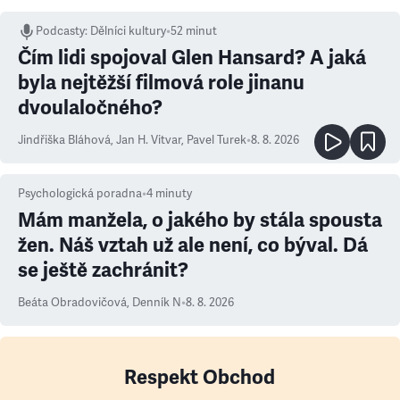
Podcasty
:
Dělníci kultury
•
52 minut
Čím lidi spojoval Glen Hansard? A jaká
byla nejtěžší filmová role jinanu
dvoulaločného?
Jindřiška Bláhová
,
Jan H. Vitvar
,
Pavel Turek
•
8. 8. 2026
Psychologická poradna
•
4
minuty
Mám manžela, o jakého by stála spousta
žen. Náš vztah už ale není, co býval. Dá
se ještě zachránit?
Beáta Obradovičová
,
Denník N
•
8. 8. 2026
Respekt Obchod