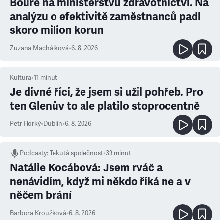
Bouře na ministerstvu zdravotnictví. Na
analýzu o efektivitě zaměstnanců padl
skoro milion korun
Zuzana Machálková
•
6. 8. 2026
Kultura
•
11
minut
Je divné říci, že jsem si užil pohřeb. Pro
ten Glenův to ale platilo stoprocentně
Petr Horký
•
Dublin
•
6. 8. 2026
Podcasty
:
Tekutá společnost
•
39 minut
Natálie Kocábová: Jsem rváč a
nenávidím, když mi někdo říká ne a v
něčem brání
Barbora Kroužková
•
6. 8. 2026