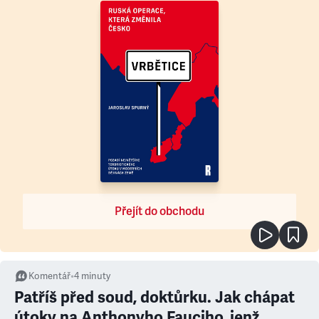
Přejít do obchodu
Komentář
•
4
minuty
Patříš před soud, doktůrku. Jak chápat
útoky na Anthonyho Fauciho, jenž