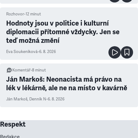
Rozhovor
•
12
minut
Hodnoty jsou v politice i kulturní
diplomacii přítomné vždycky. Jen se
teď možná změní
Eva Soukeníková
•
6. 8. 2026
Komentář
•
8
minut
Ján Markoš: Neonacista má právo na
lék v lékárně, ale ne na místo v kavárně
Ján Markoš
,
Denník N
•
6. 8. 2026
Respekt
Redakce