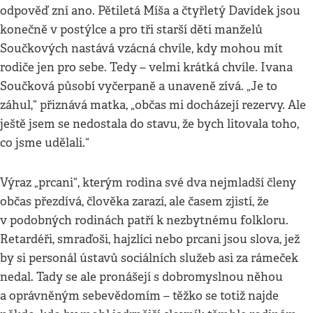
odpověď zní ano. Pětiletá Míša a čtyřletý Davídek jsou
konečně v postýlce a pro tři starší děti manželů
Součkových nastává vzácná chvíle, kdy mohou mít
rodiče jen pro sebe. Tedy – velmi krátká chvíle. Ivana
Součková působí vyčerpaně a unaveně zívá. „Je to
záhul,“ přiznává matka, „občas mi docházejí rezervy. Ale
ještě jsem se nedostala do stavu, že bych litovala toho,
co jsme udělali.“
Výraz „prcani“, kterým rodina své dva nejmladší členy
občas přezdívá, člověka zarazí, ale časem zjistí, že
v podobných rodinách patří k nezbytnému folkloru.
Retardéři, smraďoši, hajzlíci nebo prcani jsou slova, jež
by si personál ústavů sociálních služeb asi za rámeček
nedal. Tady se ale pronášejí s dobromyslnou něhou
a oprávněným sebevědomím – těžko se totiž najde