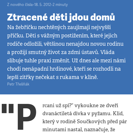
Z nového čísla
•
18. 5. 2012
•
2
minuty
Ztracené děti jdou domů
Na žebříčku nechtěných zaujímají nejvyšší
příčku. Děti s vážným postižením, které jejich
rodiče odložili, většinou nenajdou novou rodinu
a prožijí smutný život za zdmi ústavů. Vláda
slibuje tuhle praxi změnit. Už dnes ale mezi námi
chodí nenápadní hrdinové, kteří se rozhodli na
lepší zítřky nečekat s rukama v klíně.
Petr Třešňák
"P
rcani už spí?“ vykoukne ze dveří
dvanáctiletá dívka v pyžamu. Klid,
který v rodině Součkových před pár
minutami nastal, naznačuje, že