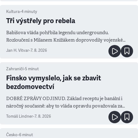
Kultura
•
4
minuty
Tři výstřely pro rebela
Babišova vláda pohřbila legendu undergroundu.
Rozloučení s Milanem Knížákem doprovodily vojenské
salvy i kritika pokrokářů
Jan H. Vitvar
•
7. 8. 2026
Zahraničí
•
5
minut
Finsko vymyslelo, jak se zbavit
bezdomovectví
DOBRÉ ZPRÁVY ODJINUD. Základ receptu je banální i
náročný současně: aby to vláda opravdu považovala za
prioritu
Tomáš Lindner
•
7. 8. 2026
Česko
•
6
minut