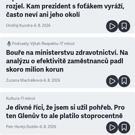
rozjel. Kam prezident s foťákem vyráží,
často neví ani jeho okolí
Ondřej Kundra
•
6. 8. 2026
Podcasty
:
Výtah Respektu
•
17 minut
Bouře na ministerstvu zdravotnictví. Na
analýzu o efektivitě zaměstnanců padl
skoro milion korun
Zuzana Machálková
•
6. 8. 2026
Kultura
•
11
minut
Je divné říci, že jsem si užil pohřeb. Pro
ten Glenův to ale platilo stoprocentně
Petr Horký
•
Dublin
•
6. 8. 2026