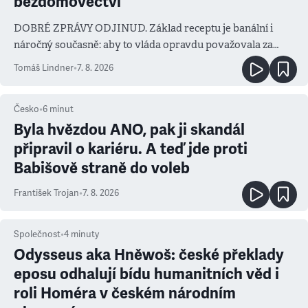
bezdomovectví
DOBRÉ ZPRÁVY ODJINUD. Základ receptu je banální i
náročný současně: aby to vláda opravdu považovala za
prioritu
Tomáš Lindner
•
7. 8. 2026
Česko
•
6
minut
Byla hvězdou ANO, pak ji skandál
připravil o kariéru. A teď jde proti
Babišově straně do voleb
František Trojan
•
7. 8. 2026
Společnost
•
4
minuty
Odysseus aka Hněwoš: české překlady
eposu odhalují bídu humanitních věd i
roli Homéra v českém národním