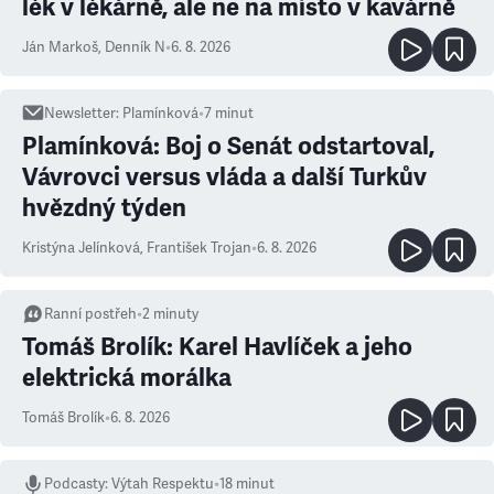
lék v lékárně, ale ne na místo v kavárně
Ján Markoš
,
Denník N
•
6. 8. 2026
Newsletter
:
Plamínková
•
7
minut
Plamínková: Boj o Senát odstartoval,
Vávrovci versus vláda a další Turkův
hvězdný týden
Kristýna Jelínková
,
František Trojan
•
6. 8. 2026
Ranní postřeh
•
2
minuty
Tomáš Brolík: Karel Havlíček a jeho
elektrická morálka
Tomáš Brolík
•
6. 8. 2026
Podcasty
:
Výtah Respektu
•
18 minut