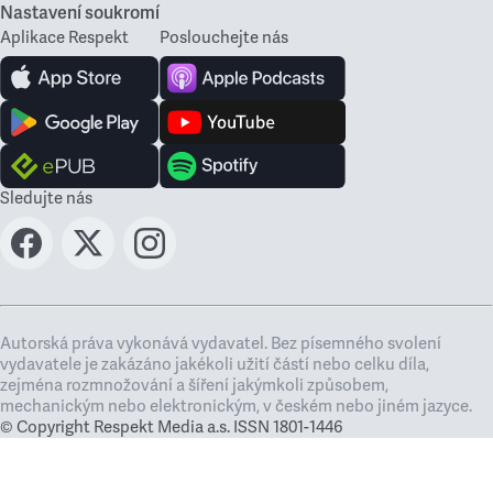
Nastavení soukromí
Aplikace Respekt
Poslouchejte nás
Sledujte nás
Autorská práva vykonává vydavatel. Bez písemného svolení
vydavatele je zakázáno jakékoli užití částí nebo celku díla,
zejména rozmnožování a šíření jakýmkoli způsobem,
mechanickým nebo elektronickým, v českém nebo jiném jazyce.
© Copyright Respekt Media a.s. ISSN 1801-1446