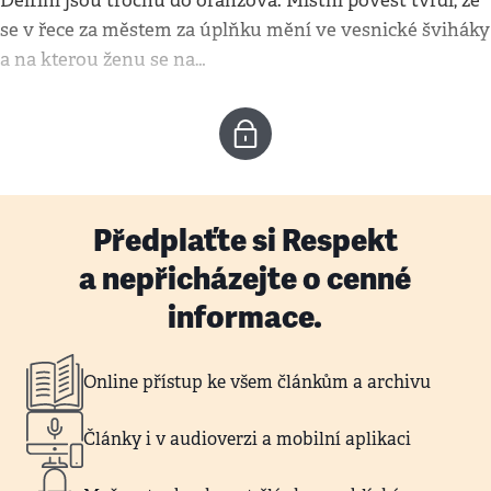
Delfíni jsou trochu do oranžova. Místní pověst tvrdí, že
se v řece za městem za úplňku mění ve vesnické šviháky
a na kterou ženu se na…
Předplaťte si Respekt
a nepřicházejte o cenné
informace.
Online přístup ke všem článkům a archivu
Články i v audioverzi a mobilní aplikaci