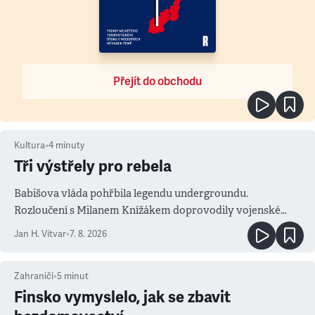
Přejít do obchodu
Kultura
•
4
minuty
Tři výstřely pro rebela
Babišova vláda pohřbila legendu undergroundu.
Rozloučení s Milanem Knížákem doprovodily vojenské
salvy i kritika pokrokářů
Jan H. Vitvar
•
7. 8. 2026
Zahraničí
•
5
minut
Finsko vymyslelo, jak se zbavit