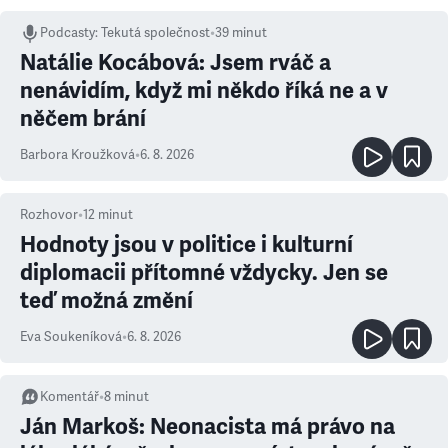
Podcasty
:
Tekutá společnost
•
39 minut
Natálie Kocábová: Jsem rváč a
nenávidím, když mi někdo říká ne a v
něčem brání
Barbora Kroužková
•
6. 8. 2026
Rozhovor
•
12
minut
Hodnoty jsou v politice i kulturní
diplomacii přítomné vždycky. Jen se
teď možná změní
Eva Soukeníková
•
6. 8. 2026
Komentář
•
8
minut
Ján Markoš: Neonacista má právo na