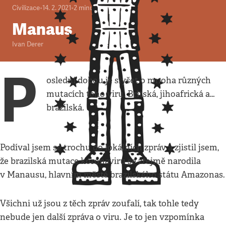
Civilizace
•
14. 2. 2021
•
2
minuty
Manaus
Ivan Derer
P
oslední dobou je slyšet o mnoha různých
mutacích toho viru. Britská, jihoafrická a…
brazilská.
Podíval jsem se trochu do lokálních zpráv a zjistil jsem,
že brazilská mutace koronaviru se zřejmě narodila
v Manausu, hlavním městě brazilského státu Amazonas.
Všichni už jsou z těch zpráv zoufalí, tak tohle tedy
nebude jen další zpráva o viru. Je to jen vzpomínka