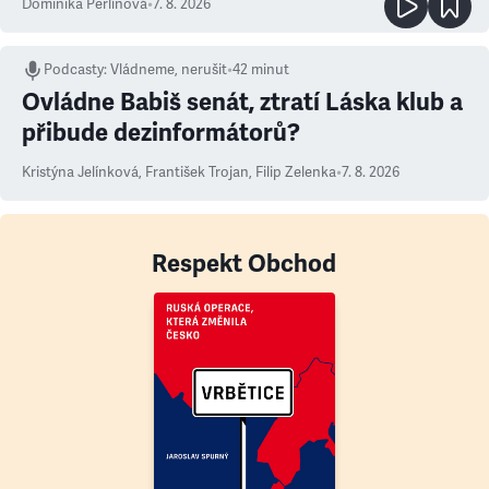
Dominika Perlínová
•
7. 8. 2026
Podcasty
:
Vládneme, nerušit
•
42 minut
Ovládne Babiš senát, ztratí Láska klub a
přibude dezinformátorů?
Kristýna Jelínková
,
František Trojan
,
Filip Zelenka
•
7. 8. 2026
Respekt Obchod