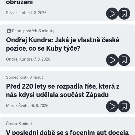
obrození
Silvie Lauder
•
7. 8. 2026
Ranní postřeh
•
3
minuty
Ondřej Kundra: Jaká je vlastně česká
pozice, co se Kuby týče?
Ondřej Kundra
•
7. 8. 2026
Společnost
•
10
minut
Před 220 lety se rozpadla říše, která z
nás kdysi udělala součást Západu
Marek Švehla
•
6. 8. 2026
Česko
•
8
minut
V poslední době se s focením aut docela