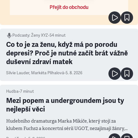
Přejít do obchodu
Podcasty
:
Ženy XYZ
•
54 minut
Co to je za ženu, když má po porodu
depresi? Proč je nutné začít brát vážně
duševní zdraví matek
Silvie Lauder
,
Markéta Plíhalová
•
5. 8. 2026
Hudba
•
7
minut
Mezi popem a undergroundem jsou ty
nejlepší věci
Hudebního dramaturga Marka Mikiče, který stojí za
klubem Fuchs2 a koncertní sérií UGOT, nezajímají žánry,
ale atmosféra