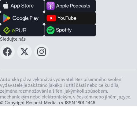
Sledujte nás
Autorská práva vykonává vydavatel. Bez písemného svolení
vydavatele je zakázáno jakékoli užití částí nebo celku díla,
zejména rozmnožování a šíření jakýmkoli způsobem,
mechanickým nebo elektronickým, v českém nebo jiném jazyce.
© Copyright Respekt Media a.s. ISSN 1801-1446