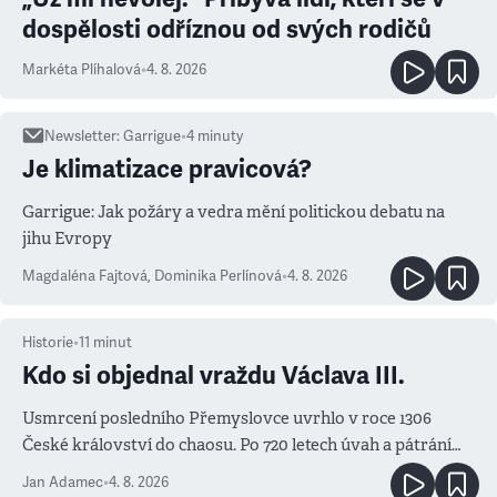
dospělosti odříznou od svých rodičů
Markéta Plíhalová
•
4. 8. 2026
Newsletter
:
Garrigue
•
4
minuty
Je klimatizace pravicová?
Garrigue: Jak požáry a vedra mění politickou debatu na
jihu Evropy
Magdaléna Fajtová
,
Dominika Perlínová
•
4. 8. 2026
Historie
•
11
minut
Kdo si objednal vraždu Václava III.
Usmrcení posledního Přemyslovce uvrhlo v roce 1306
České království do chaosu. Po 720 letech úvah a pátrání
známe jména podezřelých
Jan Adamec
•
4. 8. 2026