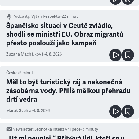
Podcasty
:
Výtah Respektu
•
22 minut
Španělsko situaci v Ceutě zvládlo,
shodli se ministři EU. Obraz migrantů
přesto poslouží jako kampaň
Zuzana Machálková
•
4. 8. 2026
Česko
•
9
minut
Měl to být turistický ráj a nekonečná
zásobárna vody. Příliš mělkou přehradu
drtí vedra
Marek Švehla
•
4. 8. 2026
Newsletter
:
Jednotka intenzivní péče
•
3
minuty
„Už mi nevolej.“ Přibývá lidí, kteří se v