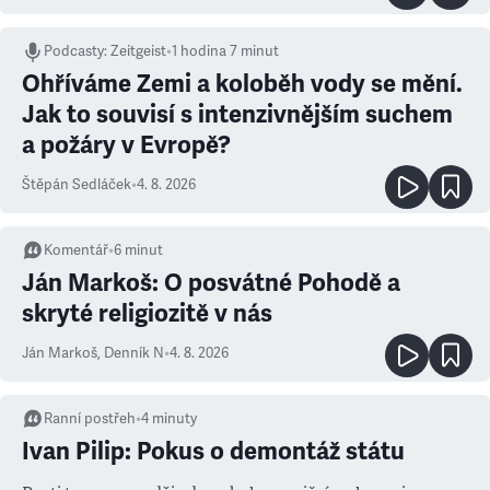
Podcasty
:
Zeitgeist
•
1 hodina 7 minut
Ohříváme Zemi a koloběh vody se mění.
Jak to souvisí s intenzivnějším suchem
a požáry v Evropě?
Štěpán Sedláček
•
4. 8. 2026
Komentář
•
6
minut
Ján Markoš: O posvátné Pohodě a
skryté religiozitě v nás
Ján Markoš
,
Denník N
•
4. 8. 2026
Ranní postřeh
•
4
minuty
Ivan Pilip: Pokus o demontáž státu