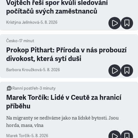
Vojtěch řeší spor kvůli sledování
počítačů svých zaměstnanců
Kristýna Jelínková
•
5. 8. 2026
Česko
•
17
minut
Prokop Pithart: Příroda v nás probouzí
divokost, která sytí duši
Barbora Kroužková
•
5. 8. 2026
Ranní postřeh
•
3
minuty
Marek Torčík: Lidé v Ceutě za hranicí
příběhu
Na migranty se nedíváme jako na lidské bytosti. Jsou
horda, masa, vlna
Marek Torčík
•
5. 8. 2026