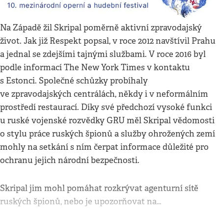
Na Západě žil Skripal poměrně aktivní zpravodajský
život. Jak již Respekt popsal, v roce 2012 navštívil Prahu
a jednal se zdejšími tajnými službami. V roce 2016 byl
podle informací The New York Times v kontaktu
s Estonci. Společné schůzky probíhaly
ve zpravodajských centrálách, někdy i v neformálním
prostředí restaurací. Díky své předchozí vysoké funkci
u ruské vojenské rozvědky GRU měl Skripal vědomosti
o stylu práce ruských špionů a služby ohrožených zemí
mohly na setkání s ním čerpat informace důležité pro
ochranu jejich národní bezpečnosti.
Skripal jim mohl pomáhat rozkrývat agenturní sítě
ruských špionů, nebo je upozorňovat na…