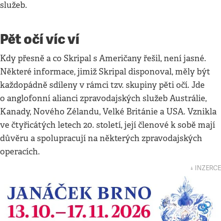
služeb.
Pět očí víc ví
Kdy přesně a co Skripal s Američany řešil, není jasné.
Některé informace, jimiž Skripal disponoval, měly být
každopádně sdíleny v rámci tzv. skupiny pěti očí. Jde
o anglofonní alianci zpravodajských služeb Austrálie,
Kanady, Nového Zélandu, Velké Británie a USA. Vznikla
ve čtyřicátých letech 20. století, její členové k sobě mají
důvěru a spolupracují na některých zpravodajských
operacích.
↓ INZERCE