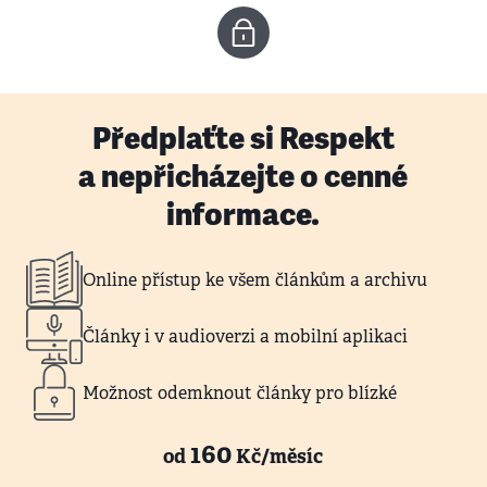
Předplaťte si Respekt
a nepřicházejte o cenné
informace.
Online přístup ke všem článkům a archivu
Články i v audioverzi a mobilní aplikaci
Možnost odemknout články pro blízké
160
od
Kč/měsíc