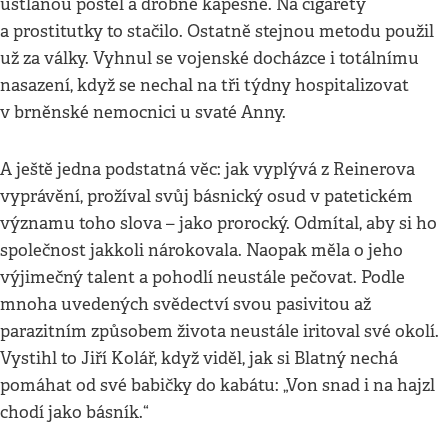
ustlanou postel a drobné kapesné. Na cigarety
a prostitutky to stačilo. Ostatně stejnou metodu použil
už za války. Vyhnul se vojenské docházce i totálnímu
nasazení, když se nechal na tři týdny hospitalizovat
v brněnské nemocnici u svaté Anny.
A ještě jedna podstatná věc: jak vyplývá z Reinerova
vyprávění, prožíval svůj básnický osud v patetickém
významu toho slova – jako prorocký. Odmítal, aby si ho
společnost jakkoli nárokovala. Naopak měla o jeho
výjimečný talent a pohodlí neustále pečovat. Podle
mnoha uvedených svědectví svou pasivitou až
parazitním způsobem života neustále iritoval své okolí.
Vystihl to Jiří Kolář, když viděl, jak si Blatný nechá
pomáhat od své babičky do kabátu: „Von snad i na hajzl
chodí jako básník.“