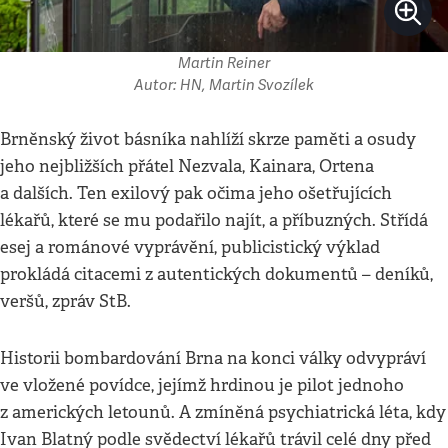
Martin Reiner
Autor: HN, Martin Svozílek
Brněnský život básníka nahlíží skrze paměti a osudy
jeho nejbližších přátel Nezvala, Kainara, Ortena
a dalších. Ten exilový pak očima jeho ošetřujících
lékařů, které se mu podařilo najít, a příbuzných. Střídá
esej a románové vyprávění, publicistický výklad
prokládá citacemi z autentických dokumentů – deníků,
veršů, zpráv StB.
Historii bombardování Brna na konci války odvypráví
ve vložené povídce, jejímž hrdinou je pilot jednoho
z amerických letounů. A zmíněná psychiatrická léta, kdy
Ivan Blatný podle svědectví lékařů trávil celé dny před