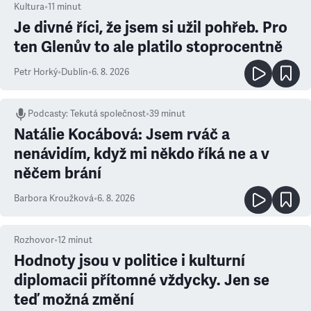
Kultura
•
11
minut
Je divné říci, že jsem si užil pohřeb. Pro
ten Glenův to ale platilo stoprocentně
Petr Horký
•
Dublin
•
6. 8. 2026
Podcasty
:
Tekutá společnost
•
39 minut
Natálie Kocábová: Jsem rváč a
nenávidím, když mi někdo říká ne a v
něčem brání
Barbora Kroužková
•
6. 8. 2026
Rozhovor
•
12
minut
Hodnoty jsou v politice i kulturní
diplomacii přítomné vždycky. Jen se
teď možná změní