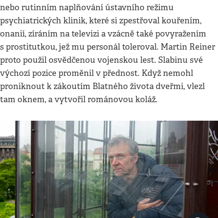
nebo rutinním naplňování ústavního režimu
psychiatrických klinik, které si zpestřoval kouřením,
onanií, zíráním na televizi a vzácně také povyražením
s prostitutkou, jež mu personál toleroval. Martin Reiner
proto použil osvědčenou vojenskou lest. Slabinu své
výchozí pozice proměnil v přednost. Když nemohl
proniknout k zákoutím Blatného života dveřmi, vlezl
tam oknem, a vytvořil románovou koláž.