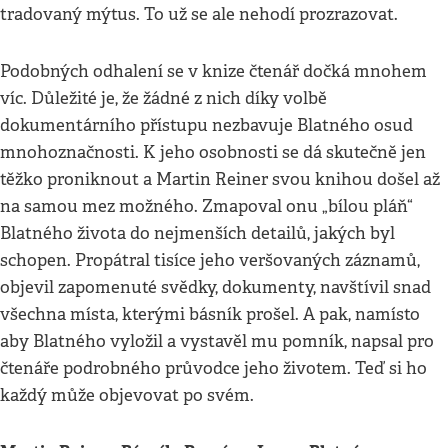
tradovaný mýtus. To už se ale nehodí prozrazovat.
Podobných odhalení se v knize čtenář dočká mnohem
víc. Důležité je, že žádné z nich díky volbě
dokumentárního přístupu nezbavuje Blatného osud
mnohoznačnosti. K jeho osobnosti se dá skutečně jen
těžko proniknout a Martin Reiner svou knihou došel až
na samou mez možného. Zmapoval onu „bílou pláň“
Blatného života do nejmenších detailů, jakých byl
schopen. Propátral tisíce jeho veršovaných záznamů,
objevil zapomenuté svědky, dokumenty, navštívil snad
všechna místa, kterými básník prošel. A pak, namísto
aby Blatného vyložil a vystavěl mu pomník, napsal pro
čtenáře podrobného průvodce jeho životem. Teď si ho
každý může objevovat po svém.