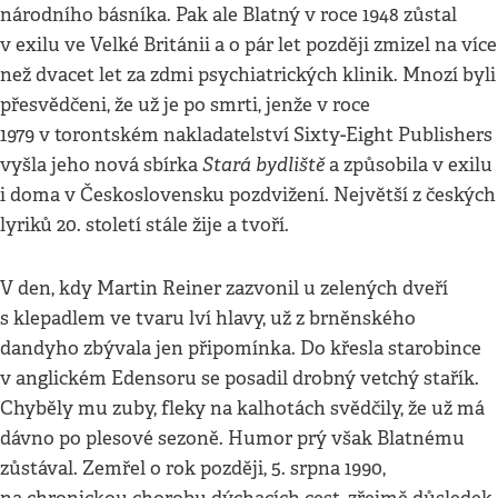
národního básníka. Pak ale Blatný v roce 1948 zůstal
v exilu ve Velké Británii a o pár let později zmizel na více
než dvacet let za zdmi psychiatrických klinik. Mnozí byli
přesvědčeni, že už je po smrti, jenže v roce
1979 v torontském nakladatelství Sixty-Eight Publishers
Stará bydliště
vyšla jeho nová sbírka
a způsobila v exilu
i doma v Československu pozdvižení. Největší z českých
lyriků 20. století stále žije a tvoří.
V den, kdy Martin Reiner zazvonil u zelených dveří
s klepadlem ve tvaru lví hlavy, už z brněnského
dandyho zbývala jen připomínka. Do křesla starobince
v anglickém Edensoru se posadil drobný vetchý stařík.
Chyběly mu zuby, fleky na kalhotách svědčily, že už má
dávno po plesové sezoně. Humor prý však Blatnému
zůstával. Zemřel o rok později, 5. srpna 1990,