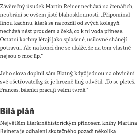
Závěrečný úsudek Martin Reiner nechává na čtenářích,
neubrání se ovšem jisté blahosklonnosti: „Připomínal
línou kachnu, která se na rozdíl od svých kolegyň
nechává nést proudem a čeká, co k ní voda přinese.
Ostatní kachny létají jako splašené, usilovně shánějí
potravu… Ale na konci dne se ukáže, že na tom vlastně
nejsou o moc líp.“
Jeho slova doplnil sám Blatný, když jednou na obvinění
své ošetřovatelky, že je hrozně líný, odvětil: „To se pleteš,
Frances, básníci pracují velmi tvrdě.“
Bílá pláň
Největším literárněhistorickým přínosem knihy Martina
Reinera je odhalení skutečného pozadí několika