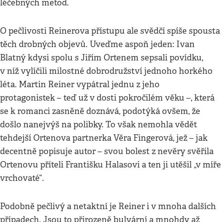
léčebných metod.
O pečlivosti Reinerova přístupu ale svědčí spíše spousta
těch drobných objevů. Uveďme aspoň jeden: Ivan
Blatný kdysi spolu s Jiřím Ortenem sepsali povídku,
v níž vylíčili milostné dobrodružství jednoho horkého
léta. Martin Reiner vypátral jednu z jeho
protagonistek – teď už v dosti pokročilém věku –, která
se k romanci zasněně doznává, podotýká ovšem, že
došlo nanejvýš na polibky. To však nemohla vědět
tehdejší Ortenova partnerka Věra Fingerová, jež – jak
decentně popisuje autor – svou bolest z nevěry svěřila
Ortenovu příteli Františku Halasovi a ten ji utěšil „v míře
vrchovaté“.
Podobně pečlivý a netaktní je Reiner i v mnoha dalších
případech. Jsou to přirozeně bulvární a mnohdy až