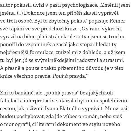
autor pokusil, uvízl v pasti psychologizace. „Změnil jsem
jména. (…) Dokonce jsem ten příběh zkusil vyprávět
ve třetí osobě. Byl to zbytečný pokus,“ popisuje Reiner
On
své tápání ve své předchozí knize. „
ráno vykročil,
vyrazil na bílou pláň stránek, ale sotva jsem se trochu
ponořil do vzpomínek a začal jako stopař hledat ty
nejpřesnější formulace, zmizel mi z dohledu, a už jsem
já
tu byl jen
se svými někdejšími radostmi a strastmi.
A přesně a pouze z takto přízemního důvodu je v této
Pouhá
knize všechno pravda.
pravda.“
Zní to banálně, ale „pouhá pravda“ bez jakýchkoli
fabulací a interpretací se ukázala být onou spolehlivou
cestou, jak o životě Ivana Blatného vyprávět. Mnozí asi
budou pochybovat, zda jde vůbec o román, nebo spíš
o monografii, či literární dokument ve stylu nového