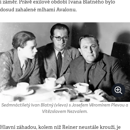
i záměr. Právě exilové období Ivana Blatného bylo
dosud zahalené mlhami Avalonu.
Sedmnáctiletý Ivan Blatný (vlevo) s Josefem Věromírem Plevou a
Vítězslavem Nezvalem.
Hlavní záhadou, kolem níž Reiner neustále krouží, je