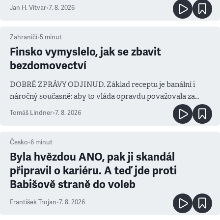
salvy i kritika pokrokářů
Jan H. Vitvar
•
7. 8. 2026
Zahraničí
•
5
minut
Finsko vymyslelo, jak se zbavit
bezdomovectví
DOBRÉ ZPRÁVY ODJINUD. Základ receptu je banální i
náročný současně: aby to vláda opravdu považovala za
prioritu
Tomáš Lindner
•
7. 8. 2026
Česko
•
6
minut
Byla hvězdou ANO, pak ji skandál
připravil o kariéru. A teď jde proti
Babišově straně do voleb
František Trojan
•
7. 8. 2026