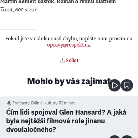
Martin Reiner: Básník. Román o Ivanu Blatném
Torst, 600 stran
Pokud jste v článku našli chybu, napište nám prosím na
opravy@respekt.cz
.
Sdílet
Mohlo by vás zajímat
Podcasty
:
Dělníci kultury
•
52 minut
Čím lidi spojoval Glen Hansard? A jaká
byla nejtěžší filmová role jinanu
dvoulaločného?