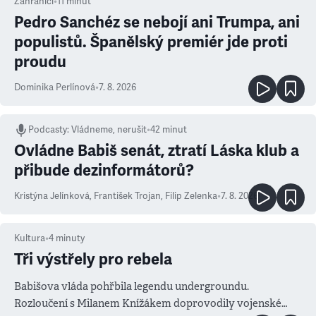
Zahraničí
•
11
minut
Pedro Sanchéz se nebojí ani Trumpa, ani
populistů. Španělský premiér jde proti
proudu
Dominika Perlínová
•
7. 8. 2026
Podcasty
:
Vládneme, nerušit
•
42 minut
Ovládne Babiš senát, ztratí Láska klub a
přibude dezinformátorů?
Kristýna Jelínková
,
František Trojan
,
Filip Zelenka
•
7. 8. 2026
Kultura
•
4
minuty
Tři výstřely pro rebela
Babišova vláda pohřbila legendu undergroundu.
Rozloučení s Milanem Knížákem doprovodily vojenské