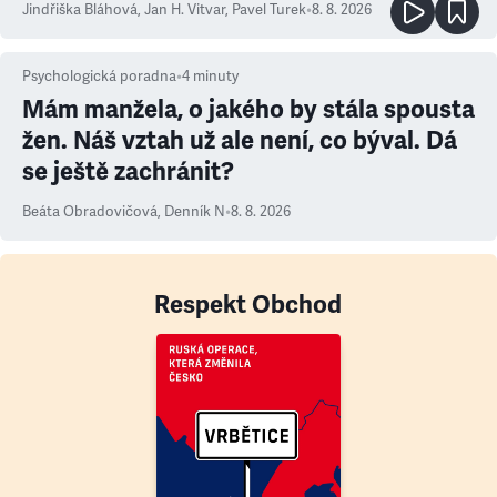
Jindřiška Bláhová
,
Jan H. Vitvar
,
Pavel Turek
•
8. 8. 2026
Psychologická poradna
•
4
minuty
Mám manžela, o jakého by stála spousta
žen. Náš vztah už ale není, co býval. Dá
se ještě zachránit?
Beáta Obradovičová
,
Denník N
•
8. 8. 2026
Respekt Obchod