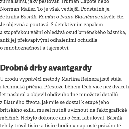
žurnalismu, jaký pěstovali Truman Capote nebo
Norman Mailer. To je však vedlejší. Podstatné je,
Básník. Román o Ivanu Blatném
že kniha
se skvěle čte.
Je objevná a poutavá. S detektivním zápalem
a stopařskou vášní ohledává osud brněnského básníka,
aniž jej překvapivými odhaleními ochudila
o mnohoznačnost a tajemství.
Drobné drby avantgardy
U zrodu vyprávěcí metody Martina Reinera jistě stála
i technická příčina. Přestože během těch více než dvaceti
let nasbíral a objevil obdivuhodné množství detailů
z Blatného života, jakmile se dostal k etapě jeho
britského exilu, musel nutně uvíznout na faktografické
mělčině. Nebylo dokonce ani o čem fabulovat. Básník
tehdy trávil tisíce a tisíce hodin v naprosté prázdnotě