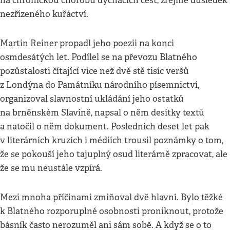
na chronickou chorobu dýchacích cest, zřejmě důsledek
nezřízeného kuřáctví.
Martin Reiner propadl jeho poezii na konci
osmdesátých let. Podílel se na převozu Blatného
pozůstalosti čítající více než dvě stě tisíc veršů
z Londýna do Památníku národního písemnictví,
organizoval slavnostní ukládání jeho ostatků
na brněnském Slavíně, napsal o něm desítky textů
a natočil o něm dokument. Posledních deset let pak
v literárních kruzích i médiích trousil poznámky o tom,
že se pokouší jeho tajuplný osud literárně zpracovat, ale
že se mu neustále vzpírá.
Mezi mnoha příčinami zmiňoval dvě hlavní. Bylo těžké
k Blatného rozporuplné osobnosti proniknout, protože
básník často nerozuměl ani sám sobě. A když se o to