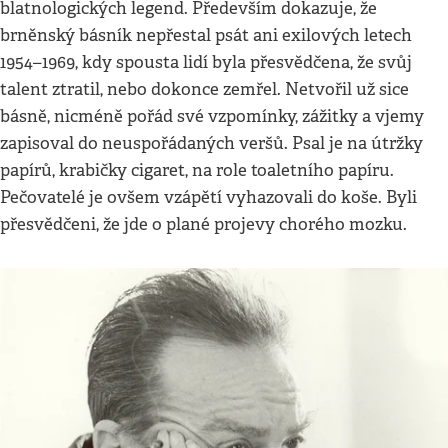
blatnologických legend. Především dokazuje, že
brněnský básník nepřestal psát ani exilových letech
1954–1969, kdy spousta lidí byla přesvědčena, že svůj
talent ztratil, nebo dokonce zemřel. Netvořil už sice
básně, nicméně pořád své vzpomínky, zážitky a vjemy
zapisoval do neuspořádaných veršů. Psal je na útržky
papírů, krabičky cigaret, na role toaletního papíru.
Pečovatelé je ovšem vzápětí vyhazovali do koše. Byli
přesvědčeni, že jde o plané projevy chorého mozku.