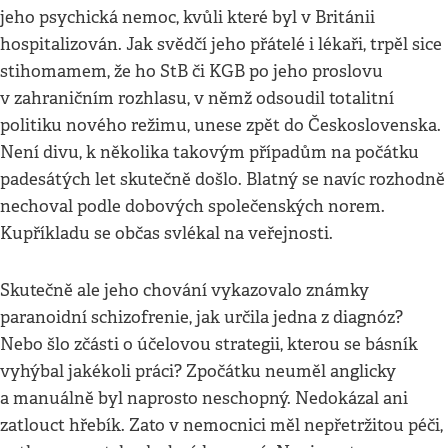
jeho psychická nemoc, kvůli které byl v Británii
hospitalizován. Jak svědčí jeho přátelé i lékaři, trpěl sice
stihomamem, že ho StB či KGB po jeho proslovu
v zahraničním rozhlasu, v němž odsoudil totalitní
politiku nového režimu, unese zpět do Československa.
Není divu, k několika takovým případům na počátku
padesátých let skutečně došlo. Blatný se navíc rozhodně
nechoval podle dobových společenských norem.
Kupříkladu se občas svlékal na veřejnosti.
Skutečně ale jeho chování vykazovalo známky
paranoidní schizofrenie, jak určila jedna z diagnóz?
Nebo šlo zčásti o účelovou strategii, kterou se básník
vyhýbal jakékoli práci? Zpočátku neuměl anglicky
a manuálně byl naprosto neschopný. Nedokázal ani
zatlouct hřebík. Zato v nemocnici měl nepřetržitou péči,