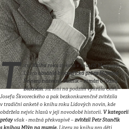
Kultura
•
1. 6. 2014
•
11
minut
Básník. Román o Ivanu
Blatném
Martin Reiner
Ondřej Nezbeda
T
itul
Kniha roku
získala v soutěži Magnesia
Litera
obsáhlá biografická próza Martina
Reinera nazvaná Básník – román o Ivanu
Blatném
. Již loni na podzim vyhrála Cenu
Josefa Škvoreckého a pak bezkonkurenčně zvítězila
v tradiční anketě o knihu roku Lidových novin, kde
obdržela nejvíc hlasů v její novodobé historii.
V kategorii
prózy
však - možná překvapivě –
zvítězil Petr Stančík
s knihou Mlýn na mumie.
Literu za knihu pro děti