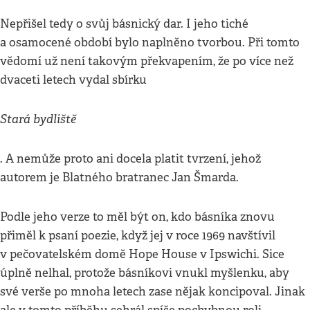
Nepřišel tedy o svůj básnický dar. I jeho tiché
a osamocené období bylo naplněno tvorbou. Při tomto
vědomí už není takovým překvapením, že po více než
dvaceti letech vydal sbírku
Stará bydliště
. A nemůže proto ani docela platit tvrzení, jehož
autorem je Blatného bratranec Jan Šmarda.
Podle jeho verze to měl být on, kdo básníka znovu
přiměl k psaní poezie, když jej v roce 1969 navštívil
v pečovatelském domě Hope House v Ipswichi. Sice
úplně nelhal, protože básníkovi vnukl myšlenku, aby
své verše po mnoha letech zase nějak koncipoval. Jinak