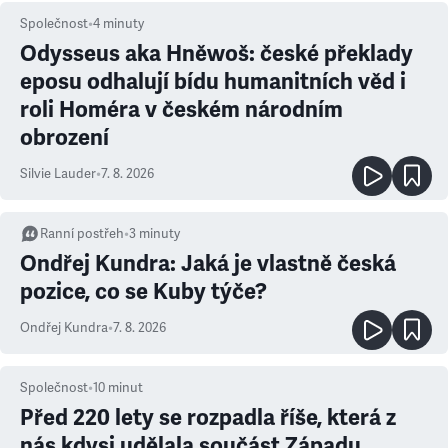
Společnost
•
4
minuty
Odysseus aka Hněwoš: české překlady
eposu odhalují bídu humanitních věd i
roli Homéra v českém národním
obrození
Silvie Lauder
•
7. 8. 2026
Ranní postřeh
•
3
minuty
Ondřej Kundra: Jaká je vlastně česká
pozice, co se Kuby týče?
Ondřej Kundra
•
7. 8. 2026
Společnost
•
10
minut
Před 220 lety se rozpadla říše, která z
nás kdysi udělala součást Západu