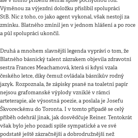
ale v tomto příběhu sehrál spíše pochybnou roli.
Výměnou za výjezdní doložku přislíbil spolupráci
StB. Nic z toho, co jako agent vykonal, však nestojí za
zmínku. Blatného zmínil jen v jednom hlášení a po roce
a půl spolupráci ukončil.
Druhá a mnohem slavnější legenda vypráví o tom, že
Blatného básnický talent zázrakem objevila zdravotní
sestra Frances Meachamová, která si kdysi vzala
českého letce, díky čemuž ovládala básníkův rodný
jazyk. Rozpoznala, že zápisky psané na toaletní papír
nejsou grafomanské výplody vzniklé v rámci
arteterapie, ale výsostná poezie, a poslala je Josefu
Škvoreckému do Toronta. I v tomto případě se celý
příběh odehrál jinak, jak dosvědčuje Reiner. Tentokrát
však bylo jeho pozadí spíše sympatické a ve své
podstatě ještě zázračnější a dobrodružnější než