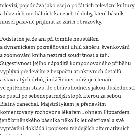
televizí, pojednává jako esej o počátcích televizní kultury
a hlavních mediálních kauzách té doby, které básník
musel pasivně přijímat ze zářící obrazovky.
Podstatné je, že ani při tomhle neustálém
a dynamickém pozměňování úhlů záběru, švenkování
a zoomování kniha neztrácí soudržnost a tah.
Sugestivnost jejího nápaditě komponovaného příběhu
vyplývá především z bezpočtu atraktivních detailů
a šťavnatých drbů, jimiž Reiner udržuje čtenáře
ve zjitřeném stavu. Je obdivuhodné, s jakou důsledností
se pustil po sebenepatrnější stopě, kterou za sebou
Blatný zanechal. Majstrštykem je především
komentovaný rozhovor s lékařem Johnem Pippardem,
jenž brněnského básníka několik let ošetřoval a své
vyprávění dokládá i popisem tehdejších alternativních