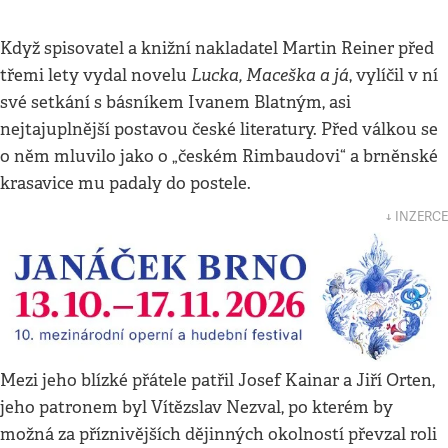
Když spisovatel a knižní nakladatel Martin Reiner před
Lucka, Maceška a já
třemi lety vydal novelu
, vylíčil v ní
své setkání s básníkem Ivanem Blatným, asi
nejtajuplnější postavou české literatury. Před válkou se
o něm mluvilo jako o „českém Rimbaudovi“ a brněnské
krasavice mu padaly do postele.
↓ INZERCE
Mezi jeho blízké přátele patřil Josef Kainar a Jiří Orten,
jeho patronem byl Vítězslav Nezval, po kterém by
možná za příznivějších dějinných okolností převzal roli