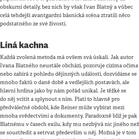
obskurní detaily, bez nich by však Ivan Blatný a vůbec
celá tehdejší avantgardní básnická scéna ztratili něco
podstatného ze své živosti.
Líná kachna
Každá zvolená metoda má ovšem svá úskalí. Jak autor
Ivana Blatného neustále obchází, pozoruje cizíma očima
nebo zabírá z pohledu dějinných událostí, dozvídáme se
mnoho faktů o dané době a vedlejších postavách, ale
hlavní hrdina jako by nám pořád unikal. Je těžké se
do něj vcítit a splynout s ním. Platí to hlavně pro
předválečné období, kde Reiner může vybírat mezi
mnoha svědectvími a dokumenty. Paradoxně blíž je pak
Blatnému v časech exilu, kdy mu nezbývá nic jiného než
se soustředit a setrvat především u něj. Možná je v tom