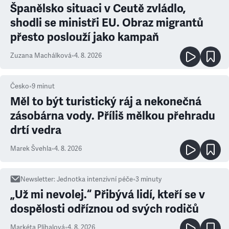
Španělsko situaci v Ceutě zvládlo,
shodli se ministři EU. Obraz migrantů
přesto poslouží jako kampaň
Zuzana Machálková
•
4. 8. 2026
Česko
•
9
minut
Měl to být turistický ráj a nekonečná
zásobárna vody. Příliš mělkou přehradu
drtí vedra
Marek Švehla
•
4. 8. 2026
Newsletter
:
Jednotka intenzivní péče
•
3
minuty
„Už mi nevolej.“ Přibývá lidí, kteří se v
dospělosti odříznou od svých rodičů
Markéta Plíhalová
•
4. 8. 2026