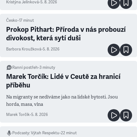
Kristýna Jelínková
•
5. 8. 2026
Česko
•
17
minut
Prokop Pithart: Příroda v nás probouzí
divokost, která sytí duši
Barbora Kroužková
•
5. 8. 2026
Ranní postřeh
•
3
minuty
Marek Torčík: Lidé v Ceutě za hranicí
příběhu
Na migranty se nedíváme jako na lidské bytosti. Jsou
horda, masa, vlna
Marek Torčík
•
5. 8. 2026
Podcasty
:
Výtah Respektu
•
22 minut