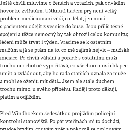
Ještě chvíli mluvíme o ženách a vztazích, pak odvádím
hovor ke zvířatům. Uštknutí hadem prý není velký
problém, medicinmani vědí, co dělat, jen musí
s pacientem odejít z vesnice do buše. Jsou příliš těsně
spojeni a těžce nemocný by tak ohrozil celou komunitu;
léčení může trvat i týden. Vracíme se k ostatním
mužům a já se ptám na to, co mě zajímá nejvíc – mužské
iniciace. Po chvíli váhání a poradě s ostatními muži
trochu neochotně vypočítává, co všechno musí chlapec
umět a zvládnout, aby ho rada starších uznala za muže
a mohl se oženit, mít děti… Jsem ale stále duchem
trochu mimo, u svého příběhu. Raději proto děkuji,
platím a odjíždím.
Před Windhoekem šedesátkou projíždím policejní
kontrolní stanoviště. Po pár vteřinách mi to dochází,
prudce brzdím, couvám zpět a pokorně se omlouvám.