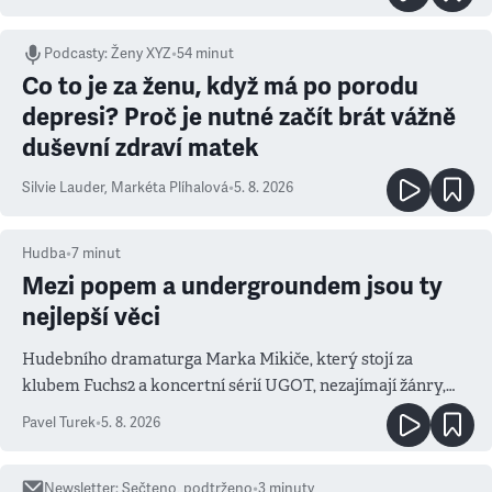
Podcasty
:
Ženy XYZ
•
54 minut
Co to je za ženu, když má po porodu
depresi? Proč je nutné začít brát vážně
duševní zdraví matek
Silvie Lauder
,
Markéta Plíhalová
•
5. 8. 2026
Hudba
•
7
minut
Mezi popem a undergroundem jsou ty
nejlepší věci
Hudebního dramaturga Marka Mikiče, který stojí za
klubem Fuchs2 a koncertní sérií UGOT, nezajímají žánry,
ale atmosféra
Pavel Turek
•
5. 8. 2026
Newsletter
:
Sečteno, podtrženo
•
3
minuty