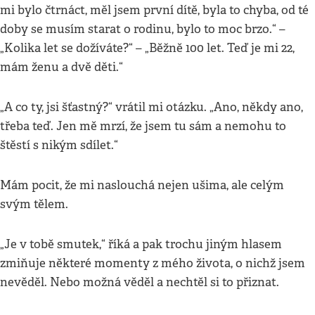
mi bylo čtrnáct, měl jsem první dítě, byla to chyba, od té
doby se musím starat o rodinu, bylo to moc brzo.“ –
„Kolika let se dožíváte?“ – „Běžně 100 let. Teď je mi 22,
mám ženu a dvě děti.“
„A co ty, jsi šťastný?“ vrátil mi otázku. „Ano, někdy ano,
třeba teď. Jen mě mrzí, že jsem tu sám a nemohu to
štěstí s nikým sdílet.“
Mám pocit, že mi naslouchá nejen ušima, ale celým
svým tělem.
„Je v tobě smutek,“ říká a pak trochu jiným hlasem
zmiňuje některé momenty z mého života, o nichž jsem
nevěděl. Nebo možná věděl a nechtěl si to přiznat.