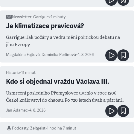
Newsletter
:
Garrigue
•
4
minuty
Je klimatizace pravicová?
Garrigue: Jak požáry a vedra mění politickou debatu na
jihu Evropy
Magdaléna Fajtová
,
Dominika Perlínová
•
4. 8. 2026
Historie
•
11
minut
Kdo si objednal vraždu Václava III.
Usmrcení posledního Přemyslovce uvrhlo v roce 1306
České království do chaosu. Po 720 letech úvah a pátrání
známe jména podezřelých
Jan Adamec
•
4. 8. 2026
Podcasty
:
Zeitgeist
•
1 hodina 7 minut