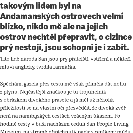
takovým lidem byl na
Andamanských ostrovech velmi
blízko, nikdo mě ale na jejich
ostrov nechtěl přepravit, o cizince
prý nestojí, jsou schopni je i zabít.
Tito lidé národa San jsou prý přátelští, vstřícní a někteří
mluví anglicky, tvrdila farmářka.
Spěchám, gazela přes cestu mě však přiměla dát nohu
z plynu. Nejčastější značkou je tu trojúhelník
s obrázkem divokého prasete a já měl už několik
příležitostí se na vlastní oči přesvědčit, že divoká zvěř
není na namibijských cestách vzácným úkazem. Po
hodině cesty v buši nacházím ceduli San People Living
Muzeum, na stromě připíchnutý papír s ceníkem; můžu