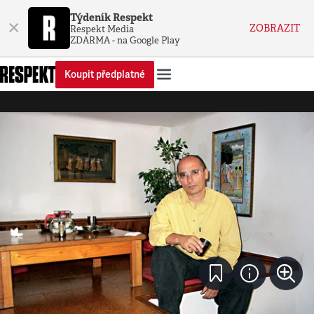
Týdeník Respekt
×
ZOBRAZIT
Respekt Media
ZDARMA - na Google Play
Koupit předplatné