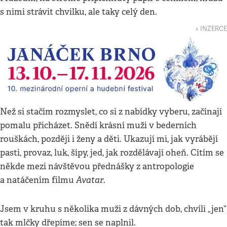
s nimi strávit chvilku, ale taky celý den.
↓ INZERCE
Než si stačím rozmyslet, co si z nabídky vyberu, začínají
pomalu přicházet. Snědí krásní muži v bederních
rouškách, později i ženy a děti. Ukazují mi, jak vyrábějí
pasti, provaz, luk, šípy, jed, jak rozdělávají oheň. Cítím se
někde mezi návštěvou přednášky z antropologie
Avatar
a natáčením filmu
.
Jsem v kruhu s několika muži z dávných dob, chvíli „jen“
tak mlčky dřepíme; sen se naplnil.