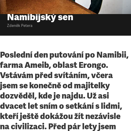
Jeden den v životě
•
30. 12. 2012
•
4
minuty
Namibijský sen
Zdeněk Petera
Poslední den putování po Namibii,
farma Ameib, oblast Erongo.
Vstávám před svítáním, včera
jsem se konečně od majitelky
dozvěděl, kde je najdu. Už asi
dvacet let sním o setkání s lidmi,
kteří ještě dokážou žít nezávisle
na civilizaci. Před pár lety jsem