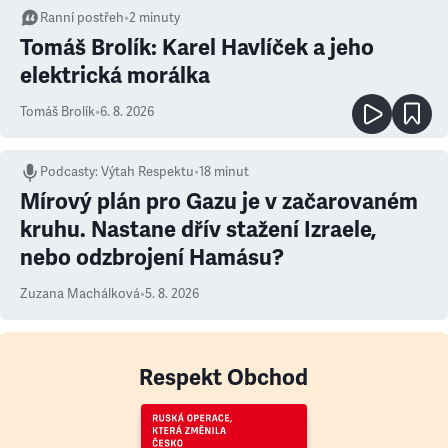
Ranní postřeh
•
2
minuty
Tomáš Brolík: Karel Havlíček a jeho
elektrická morálka
Tomáš Brolík
•
6. 8. 2026
Podcasty
:
Výtah Respektu
•
18 minut
Mírový plán pro Gazu je v začarovaném
kruhu. Nastane dřív stažení Izraele,
nebo odzbrojení Hamásu?
Zuzana Machálková
•
5. 8. 2026
Respekt Obchod