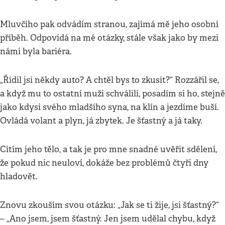
Mluvčího pak odvádím stranou, zajímá mě jeho osobní
příběh. Odpovídá na mé otázky, stále však jako by mezi
námi byla bariéra.
„Řídil jsi někdy auto? A chtěl bys to zkusit?“ Rozzářil se,
a když mu to ostatní muži schválili, posadím si ho, stejně
jako kdysi svého mladšího syna, na klín a jezdíme buší.
Ovládá volant a plyn, já zbytek. Je šťastný a já taky.
Cítím jeho tělo, a tak je pro mne snadné uvěřit sdělení,
že pokud nic neuloví, dokáže bez problémů čtyři dny
hladovět.
Znovu zkouším svou otázku: „Jak se ti žije, jsi šťastný?“
– „Ano jsem, jsem šťastný. Jen jsem udělal chybu, když