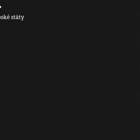
a
ské státy