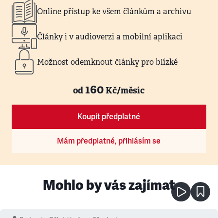
Online přístup ke všem článkům a archivu
Články i v audioverzi a mobilní aplikaci
Možnost odemknout články pro blízké
160
od
Kč/měsíc
Koupit předplatné
Mám předplatné, přihlásím se
Mohlo by vás zajímat