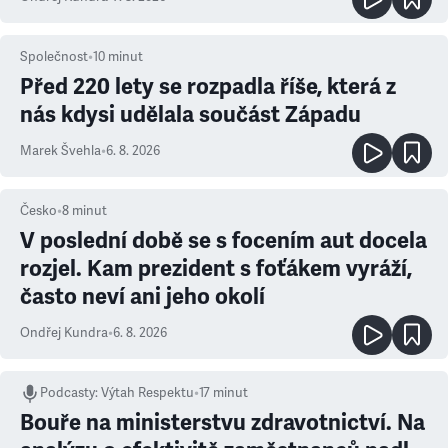
Společnost
•
10
minut
Před 220 lety se rozpadla říše, která z
nás kdysi udělala součást Západu
Marek Švehla
•
6. 8. 2026
Česko
•
8
minut
V poslední době se s focením aut docela
rozjel. Kam prezident s foťákem vyráží,
často neví ani jeho okolí
Ondřej Kundra
•
6. 8. 2026
Podcasty
:
Výtah Respektu
•
17 minut
Bouře na ministerstvu zdravotnictví. Na