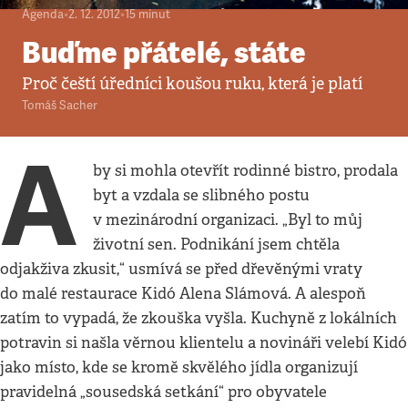
Agenda
•
2. 12. 2012
•
15
minut
Buďme přátelé, státe
Proč čeští úředníci koušou ruku, která je platí
Tomáš Sacher
A
by si mohla otevřít rodinné bistro, prodala
byt a vzdala se slibného postu
v mezinárodní organizaci. „Byl to můj
životní sen. Podnikání jsem chtěla
odjakživa zkusit,“ usmívá se před dřevěnými vraty
do malé restaurace Kidó Alena Slámová. A alespoň
zatím to vypadá, že zkouška vyšla. Kuchyně z lokálních
potravin si našla věrnou klientelu a novináři velebí Kidó
jako místo, kde se kromě skvělého jídla organizují
pravidelná „sousedská setkání“ pro obyvatele