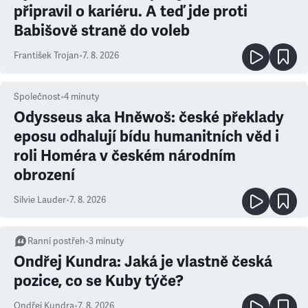
připravil o kariéru. A teď jde proti
Babišově straně do voleb
František Trojan
•
7. 8. 2026
Společnost
•
4
minuty
Odysseus aka Hněwoš: české překlady
eposu odhalují bídu humanitních věd i
roli Homéra v českém národním
obrození
Silvie Lauder
•
7. 8. 2026
Ranní postřeh
•
3
minuty
Ondřej Kundra: Jaká je vlastně česká
pozice, co se Kuby týče?
Ondřej Kundra
•
7. 8. 2026