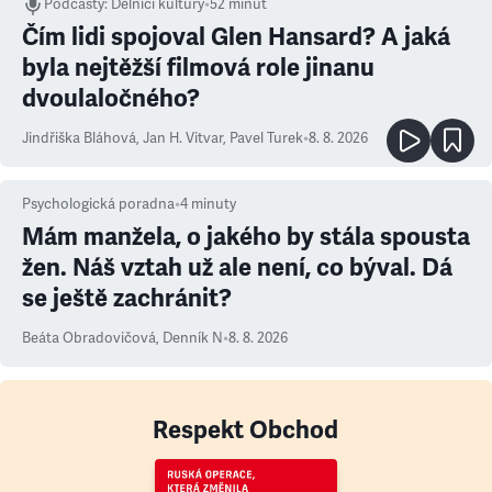
Podcasty
:
Dělníci kultury
•
52 minut
Čím lidi spojoval Glen Hansard? A jaká
byla nejtěžší filmová role jinanu
dvoulaločného?
Jindřiška Bláhová
,
Jan H. Vitvar
,
Pavel Turek
•
8. 8. 2026
Psychologická poradna
•
4
minuty
Mám manžela, o jakého by stála spousta
žen. Náš vztah už ale není, co býval. Dá
se ještě zachránit?
Beáta Obradovičová
,
Denník N
•
8. 8. 2026
Respekt Obchod