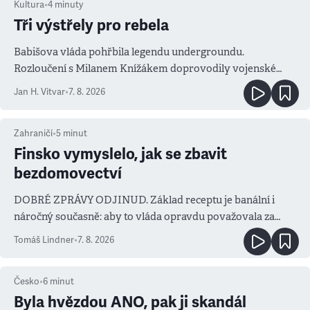
Kultura
•
4
minuty
Tři výstřely pro rebela
Babišova vláda pohřbila legendu undergroundu.
Rozloučení s Milanem Knížákem doprovodily vojenské
salvy i kritika pokrokářů
Jan H. Vitvar
•
7. 8. 2026
Zahraničí
•
5
minut
Finsko vymyslelo, jak se zbavit
bezdomovectví
DOBRÉ ZPRÁVY ODJINUD. Základ receptu je banální i
náročný současně: aby to vláda opravdu považovala za
prioritu
Tomáš Lindner
•
7. 8. 2026
Česko
•
6
minut
Byla hvězdou ANO, pak ji skandál