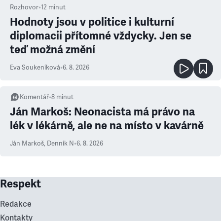
Rozhovor
•
12
minut
Hodnoty jsou v politice i kulturní
diplomacii přítomné vždycky. Jen se
teď možná změní
Eva Soukeníková
•
6. 8. 2026
Komentář
•
8
minut
Ján Markoš: Neonacista má právo na
lék v lékárně, ale ne na místo v kavárně
Ján Markoš
,
Denník N
•
6. 8. 2026
Respekt
Redakce
Kontakty