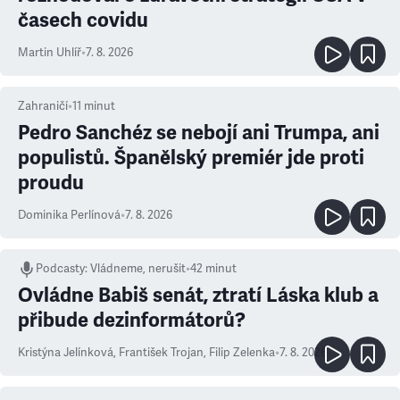
časech covidu
Martin Uhlíř
•
7. 8. 2026
Zahraničí
•
11
minut
Pedro Sanchéz se nebojí ani Trumpa, ani
populistů. Španělský premiér jde proti
proudu
Dominika Perlínová
•
7. 8. 2026
Podcasty
:
Vládneme, nerušit
•
42 minut
Ovládne Babiš senát, ztratí Láska klub a
přibude dezinformátorů?
Kristýna Jelínková
,
František Trojan
,
Filip Zelenka
•
7. 8. 2026