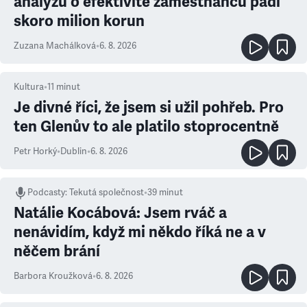
analýzu o efektivitě zaměstnanců padl
skoro milion korun
Zuzana Machálková
•
6. 8. 2026
Kultura
•
11
minut
Je divné říci, že jsem si užil pohřeb. Pro
ten Glenův to ale platilo stoprocentně
Petr Horký
•
Dublin
•
6. 8. 2026
Podcasty
:
Tekutá společnost
•
39 minut
Natálie Kocábová: Jsem rváč a
nenávidím, když mi někdo říká ne a v
něčem brání
Barbora Kroužková
•
6. 8. 2026