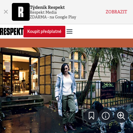
Týdeník Respekt
×
ZOBRAZIT
Respekt Media
ZDARMA - na Google Play
Koupit předplatné