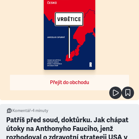
Přejít do obchodu
Komentář
•
4
minuty
Patříš před soud, doktůrku. Jak chápat
útoky na Anthonyho Fauciho, jenž
rozhodoval o zdravotní strategii USA v