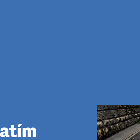
zatím