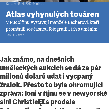
Kultura
•
15. 4. 2012
•
9
minut
Atlas vyhynulých továren
V Rudolfinu vystavují manželé Becherovi, kteří
proměnili současnou fotografii i trh s uměním
Jan H. Vitvar
Jak známo, na dnešních
uměleckých aukcích se dá za pár
milionů dolarů udat i vycpaný
žralok. Přesto to byla ohromující
zpráva: loni v říjnu se v newyorské
síni ChristieĘĽs prodala