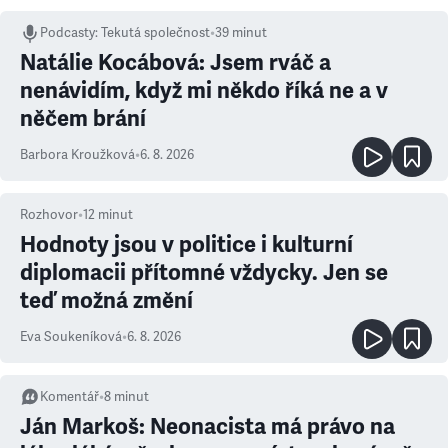
Podcasty
:
Tekutá společnost
•
39 minut
Natálie Kocábová: Jsem rváč a
nenávidím, když mi někdo říká ne a v
něčem brání
Barbora Kroužková
•
6. 8. 2026
Rozhovor
•
12
minut
Hodnoty jsou v politice i kulturní
diplomacii přítomné vždycky. Jen se
teď možná změní
Eva Soukeníková
•
6. 8. 2026
Komentář
•
8
minut
Ján Markoš: Neonacista má právo na