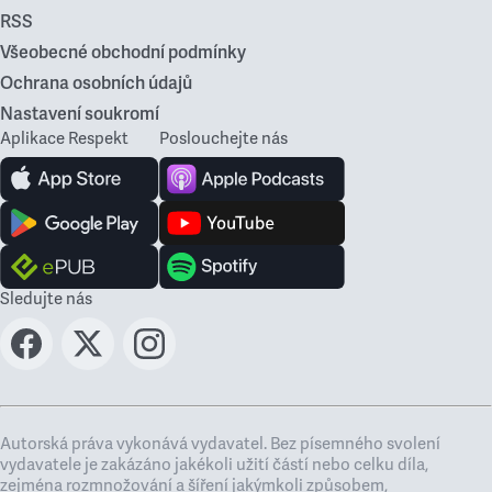
RSS
Všeobecné obchodní podmínky
Ochrana osobních údajů
Nastavení soukromí
Aplikace Respekt
Poslouchejte nás
Sledujte nás
Autorská práva vykonává vydavatel. Bez písemného svolení
vydavatele je zakázáno jakékoli užití částí nebo celku díla,
zejména rozmnožování a šíření jakýmkoli způsobem,