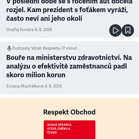
V poslední době se s focením aut docela
rozjel. Kam prezident s foťákem vyráží,
často neví ani jeho okolí
Ondřej Kundra
•
6. 8. 2026
Podcasty
:
Výtah Respektu
•
17 minut
Bouře na ministerstvu zdravotnictví. Na
analýzu o efektivitě zaměstnanců padl
skoro milion korun
Zuzana Machálková
•
6. 8. 2026
Respekt Obchod