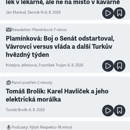
lék v lékárně, ale ne na místo v kavárně
Ján Markoš
,
Denník N
•
6. 8. 2026
Newsletter
:
Plamínková
•
7
minut
Plamínková: Boj o Senát odstartoval,
Vávrovci versus vláda a další Turkův
hvězdný týden
Kristýna Jelínková
,
František Trojan
•
6. 8. 2026
Ranní postřeh
•
2
minuty
Tomáš Brolík: Karel Havlíček a jeho
elektrická morálka
Tomáš Brolík
•
6. 8. 2026
Podcasty
:
Výtah Respektu
•
18 minut