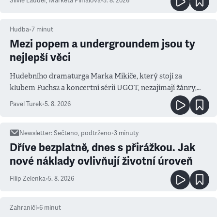
Silvie Lauder
,
Markéta Plíhalová
•
5. 8. 2026
Hudba
•
7
minut
Mezi popem a undergroundem jsou ty
nejlepší věci
Hudebního dramaturga Marka Mikiče, který stojí za
klubem Fuchs2 a koncertní sérií UGOT, nezajímají žánry,
ale atmosféra
Pavel Turek
•
5. 8. 2026
Newsletter
:
Sečteno, podtrženo
•
3
minuty
Dříve bezplatně, dnes s přirážkou. Jak
nové náklady ovlivňují životní úroveň
Filip Zelenka
•
5. 8. 2026
Zahraničí
•
6
minut