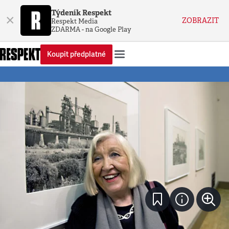
Týdeník Respekt
×
ZOBRAZIT
Respekt Media
ZDARMA - na Google Play
Koupit předplatné