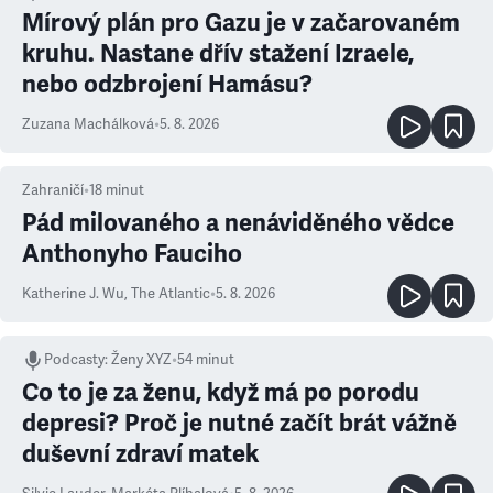
Mírový plán pro Gazu je v začarovaném
kruhu. Nastane dřív stažení Izraele,
nebo odzbrojení Hamásu?
Zuzana Machálková
•
5. 8. 2026
Zahraničí
•
18
minut
Pád milovaného a nenáviděného vědce
Anthonyho Fauciho
Katherine J. Wu
,
The Atlantic
•
5. 8. 2026
Podcasty
:
Ženy XYZ
•
54 minut
Co to je za ženu, když má po porodu
depresi? Proč je nutné začít brát vážně
duševní zdraví matek