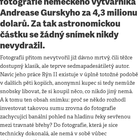
fotografie německého výtvarníka
Andrease Gurskyho za 4,3 milionu
dolarů. Za tak astronomickou
částku se žádný snímek nikdy
nevydražil.
Fotografii přitom nevytvořil již dávno mrtvý, čili těžce
dostupný klasik, ale teprve sedmapadesátiletý autor.
Navíc jeho práce Rýn II existuje v úplně totožné podobě
v dalších pěti kopiích, anonymní kupec si tedy nemůže
snobsky libovat, že si koupil něco, co nikdo jiný nemá.
A k tomu ten obsah snímku: proč se někdo rozhodl
investovat takovou sumu zrovna do fotografie
zachycující banální pohled na hladinu řeky sevřenou
mezi travnaté břehy? Do fotografie, která je sice
technicky dokonalá, ale nemá v sobě vůbec