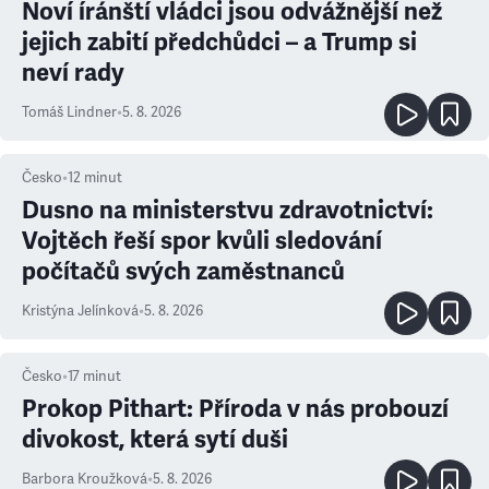
Noví íránští vládci jsou odvážnější než
jejich zabití předchůdci – a Trump si
neví rady
Tomáš Lindner
•
5. 8. 2026
Česko
•
12
minut
Dusno na ministerstvu zdravotnictví:
Vojtěch řeší spor kvůli sledování
počítačů svých zaměstnanců
Kristýna Jelínková
•
5. 8. 2026
Česko
•
17
minut
Prokop Pithart: Příroda v nás probouzí
divokost, která sytí duši
Barbora Kroužková
•
5. 8. 2026