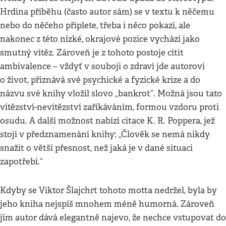
Hrdina příběhu (často autor sám) se v textu k něčemu
nebo do něčeho připlete, třeba i něco pokazí, ale
nakonec z této nízké, okrajové pozice vychází jako
smutný vítěz. Zároveň je z tohoto postoje cítit
ambivalence – vždyť v souboji o zdraví jde autorovi
o život, přiznává své psychické a fyzické krize a do
názvu své knihy vložil slovo „bankrot“. Možná jsou tato
vítězství-nevítězství zaříkáváním, formou vzdoru proti
osudu. A další možnost nabízí citace K. R. Poppera, jež
stojí v předznamenání knihy: „Člověk se nemá nikdy
snažit o větší přesnost, než jaká je v dané situaci
zapotřebí.“
Kdyby se Viktor Šlajchrt tohoto motta nedržel, byla by
jeho kniha nejspíš mnohem méně humorná. Zároveň
jím autor dává elegantně najevo, že nechce vstupovat do