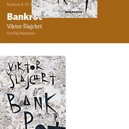
Kultura
•
4. 12. 2011
•
6
minut
Bankrot
Viktor Šlajchrt
Ondřej Nezbeda