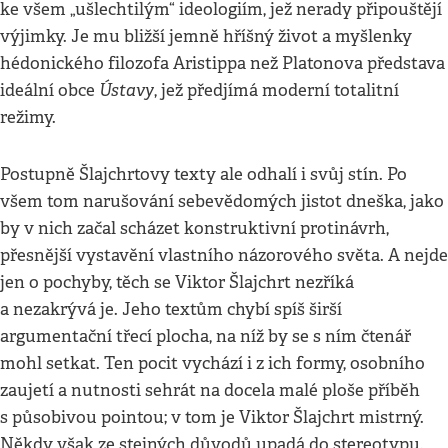
ke všem „ušlechtilým“ ideologiím, jež nerady připouštějí
výjimky. Je mu bližší jemně hříšný život a myšlenky
hédonického filozofa Aristippa než Platonova představa
Ústavy
ideální obce
, jež předjímá moderní totalitní
režimy.
Postupně Šlajchrtovy texty ale odhalí i svůj stín. Po
všem tom narušování sebevědomých jistot dneška, jako
by v nich začal scházet konstruktivní protinávrh,
přesnější vystavění vlastního názorového světa. A nejde
jen o pochyby, těch se Viktor Šlajchrt nezříká
a nezakrývá je. Jeho textům chybí spíš širší
argumentační třecí plocha, na níž by se s ním čtenář
mohl setkat. Ten pocit vychází i z ich formy, osobního
zaujetí a nutnosti sehrát na docela malé ploše příběh
s působivou pointou; v tom je Viktor Šlajchrt mistrný.
Někdy však ze stejných důvodů upadá do stereotypu.