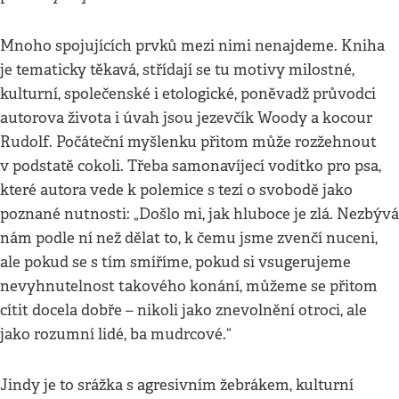
Mnoho spojujících prvků mezi nimi nenajdeme. Kniha
je tematicky těkavá, střídají se tu motivy milostné,
kulturní, společenské i etologické, poněvadž průvodci
autorova života i úvah jsou jezevčík Woody a kocour
Rudolf. Počáteční myšlenku přitom může rozžehnout
v podstatě cokoli. Třeba samonavíjecí vodítko pro psa,
které autora vede k polemice s tezí o svobodě jako
poznané nutnosti: „Došlo mi, jak hluboce je zlá. Nezbývá
nám podle ní než dělat to, k čemu jsme zvenčí nuceni,
ale pokud se s tím smíříme, pokud si vsugerujeme
nevyhnutelnost takového konání, můžeme se přitom
cítit docela dobře – nikoli jako znevolnění otroci, ale
jako rozumní lidé, ba mudrcové.“
Jindy je to srážka s agresivním žebrákem, kulturní