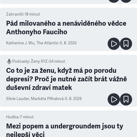
Zahraničí
•
18
minut
Pád milovaného a nenáviděného vědce
Anthonyho Fauciho
Katherine J. Wu
,
The Atlantic
•
5. 8. 2026
Podcasty
:
Ženy XYZ
•
54 minut
Co to je za ženu, když má po porodu
depresi? Proč je nutné začít brát vážně
duševní zdraví matek
Silvie Lauder
,
Markéta Plíhalová
•
5. 8. 2026
Hudba
•
7
minut
Mezi popem a undergroundem jsou ty
nejlepší věci