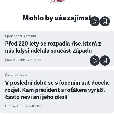
Sdílet
Mohlo by vás zajímat
Společnost
•
10
minut
Před 220 lety se rozpadla říše, která z
nás kdysi udělala součást Západu
Marek Švehla
•
6. 8. 2026
Česko
•
8
minut
V poslední době se s focením aut docela
rozjel. Kam prezident s foťákem vyráží,
často neví ani jeho okolí
Ondřej Kundra
•
6. 8. 2026