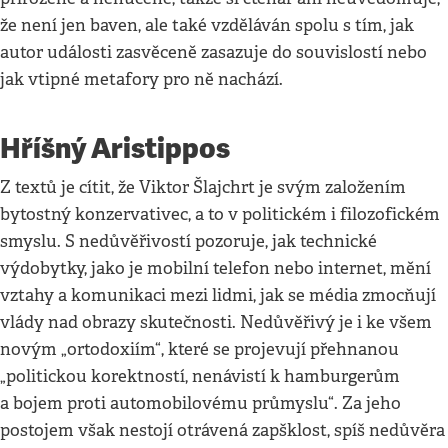
že není jen baven, ale také vzděláván spolu s tím, jak
autor události zasvěceně zasazuje do souvislostí nebo
jak vtipné metafory pro ně nachází.
Hříšný Aristippos
Z textů je cítit, že Viktor Šlajchrt je svým založením
bytostný konzervativec, a to v politickém i filozofickém
smyslu. S nedůvěřivostí pozoruje, jak technické
výdobytky, jako je mobilní telefon nebo internet, mění
vztahy a komunikaci mezi lidmi, jak se média zmocňují
vlády nad obrazy skutečnosti. Nedůvěřivý je i ke všem
novým „ortodoxiím“, které se projevují přehnanou
„politickou korektností, nenávistí k hamburgerům
a bojem proti automobilovému průmyslu“. Za jeho
postojem však nestojí otrávená zapšklost, spíš nedůvěra