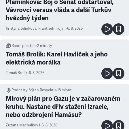
Plamínková: Boj o Senát odstartoval,
Vávrovci versus vláda a další Turkův
hvězdný týden
Kristýna Jelínková
,
František Trojan
•
6. 8. 2026
Ranní postřeh
•
2
minuty
Tomáš Brolík: Karel Havlíček a jeho
elektrická morálka
Tomáš Brolík
•
6. 8. 2026
Podcasty
:
Výtah Respektu
•
18 minut
Mírový plán pro Gazu je v začarovaném
kruhu. Nastane dřív stažení Izraele,
nebo odzbrojení Hamásu?
Zuzana Machálková
•
5. 8. 2026