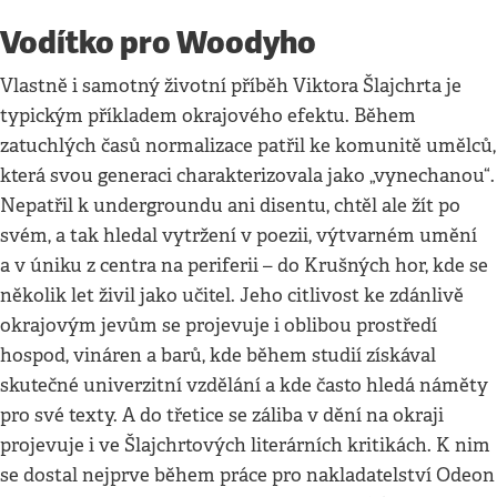
Vodítko pro Woodyho
Vlastně i samotný životní příběh Viktora Šlajchrta je
typickým příkladem okrajového efektu. Během
zatuchlých časů normalizace patřil ke komunitě umělců,
která svou generaci charakterizovala jako „vynechanou“.
Nepatřil k undergroundu ani disentu, chtěl ale žít po
svém, a tak hledal vytržení v poezii, výtvarném umění
a v úniku z centra na periferii – do Krušných hor, kde se
několik let živil jako učitel. Jeho citlivost ke zdánlivě
okrajovým jevům se projevuje i oblibou prostředí
hospod, vináren a barů, kde během studií získával
skutečné univerzitní vzdělání a kde často hledá náměty
pro své texty. A do třetice se záliba v dění na okraji
projevuje i ve Šlajchrtových literárních kritikách. K nim
se dostal nejprve během práce pro nakladatelství Odeon