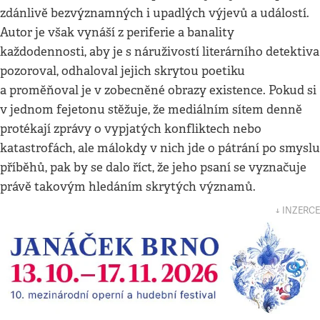
zdánlivě bezvýznamných i upadlých výjevů a událostí.
Autor je však vynáší z periferie a banality
každodennosti, aby je s náruživostí literárního detektiva
pozoroval, odhaloval jejich skrytou poetiku
a proměňoval je v zobecněné obrazy existence. Pokud si
v jednom fejetonu stěžuje, že mediálním sítem denně
protékají zprávy o vypjatých konfliktech nebo
katastrofách, ale málokdy v nich jde o pátrání po smyslu
příběhů, pak by se dalo říct, že jeho psaní se vyznačuje
právě takovým hledáním skrytých významů.
↓ INZERCE