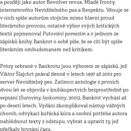
a později jako autor Revolver revue, Mladé fronty,
internetového Neviditelného psa a Respektu. Věnuje se
v nich spíše autorům stojícím mimo hlavní proud
literárního provozu, ostatně výbor svých kritických
Putování pomezím
textů pojmenoval
a v jednom ze
zápisků knihy Bankrot o sobě píše, že se cítí být spíše
literárním ombudsmanem než kritikem.
Prózy sebrané v Bankrotu jsou výborem ze zápisků, jež
Viktor Šlajchrt psával denně v letech 1997 až 2001 pro
server Neviditelný pes. Zatímco antologie z prvních
dvou let se objevila v knihkupectvích bezprostředně po
Suroviny, laskominy
sepsání (
, 2001), Bankrot vychází až
po deseti letech. Vydání zkomplikoval nástup vážných
chorob, odvykací kuřácká kúra a osobní potřeba autora
nahlédnout texty z odstupu, vybrat a upravit ty, jež
přečkaly hryzání času.