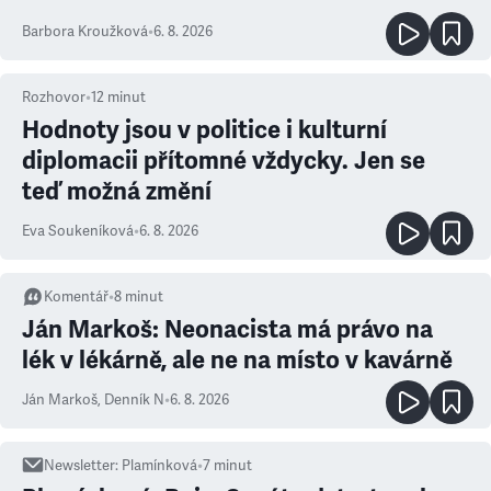
Barbora Kroužková
•
6. 8. 2026
Rozhovor
•
12
minut
Hodnoty jsou v politice i kulturní
diplomacii přítomné vždycky. Jen se
teď možná změní
Eva Soukeníková
•
6. 8. 2026
Komentář
•
8
minut
Ján Markoš: Neonacista má právo na
lék v lékárně, ale ne na místo v kavárně
Ján Markoš
,
Denník N
•
6. 8. 2026
Newsletter
:
Plamínková
•
7
minut