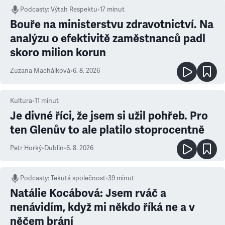
Podcasty
:
Výtah Respektu
•
17 minut
Bouře na ministerstvu zdravotnictví. Na
analýzu o efektivitě zaměstnanců padl
skoro milion korun
Zuzana Machálková
•
6. 8. 2026
Kultura
•
11
minut
Je divné říci, že jsem si užil pohřeb. Pro
ten Glenův to ale platilo stoprocentně
Petr Horký
•
Dublin
•
6. 8. 2026
Podcasty
:
Tekutá společnost
•
39 minut
Natálie Kocábová: Jsem rváč a
nenávidím, když mi někdo říká ne a v
něčem brání