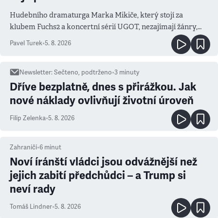
Hudebního dramaturga Marka Mikiče, který stojí za
klubem Fuchs2 a koncertní sérií UGOT, nezajímají žánry,
ale atmosféra
Pavel Turek
•
5. 8. 2026
Newsletter
:
Sečteno, podtrženo
•
3
minuty
Dříve bezplatně, dnes s přirážkou. Jak
nové náklady ovlivňují životní úroveň
Filip Zelenka
•
5. 8. 2026
Zahraničí
•
6
minut
Noví íránští vládci jsou odvážnější než
jejich zabití předchůdci – a Trump si
neví rady
Tomáš Lindner
•
5. 8. 2026