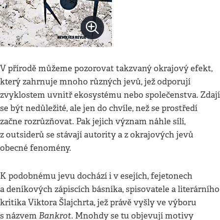
V přírodě můžeme pozorovat takzvaný okrajový efekt,
který zahrnuje mnoho různých jevů, jež odporují
zvyklostem uvnitř ekosystému nebo společenstva. Zdají
se být nedůležité, ale jen do chvíle, než se prostředí
začne rozrůzňovat. Pak jejich význam náhle sílí,
z outsiderů se stávají autority a z okrajových jevů
obecné fenomény.
K podobnému jevu dochází i v esejích, fejetonech
a deníkových zápiscích básníka, spisovatele a literárního
kritika Viktora Šlajchrta, jež právě vyšly ve výboru
Bankrot
s názvem
. Mnohdy se tu objevují motivy