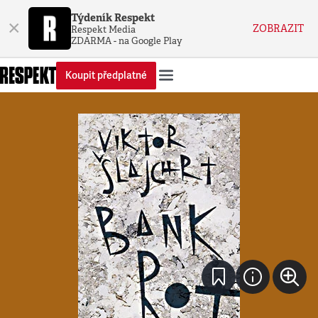
Týdeník Respekt
×
ZOBRAZIT
Respekt Media
ZDARMA - na Google Play
Koupit předplatné