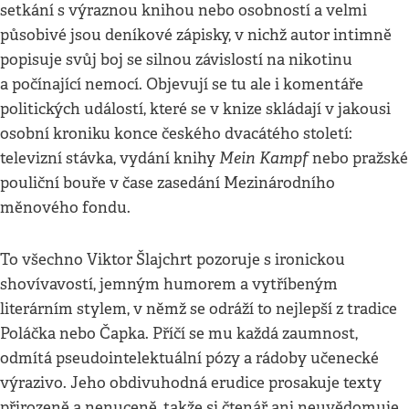
setkání s výraznou knihou nebo osobností a velmi
působivé jsou deníkové zápisky, v nichž autor intimně
popisuje svůj boj se silnou závislostí na nikotinu
a počínající nemocí. Objevují se tu ale i komentáře
politických událostí, které se v knize skládají v jakousi
osobní kroniku konce českého dvacátého století:
Mein Kampf
televizní stávka, vydání knihy
nebo pražské
pouliční bouře v čase zasedání Mezinárodního
měnového fondu.
To všechno Viktor Šlajchrt pozoruje s ironickou
shovívavostí, jemným humorem a vytříbeným
literárním stylem, v němž se odráží to nejlepší z tradice
Poláčka nebo Čapka. Příčí se mu každá zaumnost,
odmítá pseudointelektuální pózy a rádoby učenecké
výrazivo. Jeho obdivuhodná erudice prosakuje texty
přirozeně a nenuceně, takže si čtenář ani neuvědomuje,