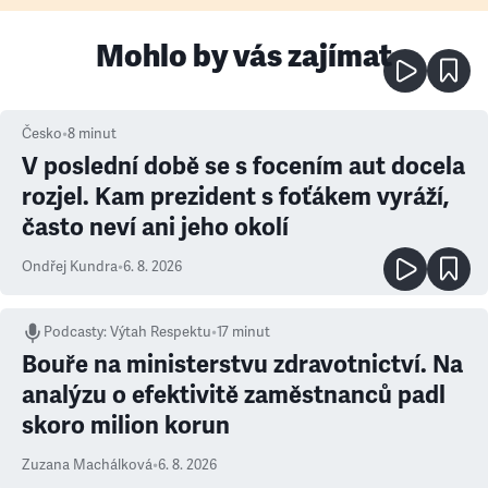
Mohlo by vás zajímat
Česko
•
8
minut
V poslední době se s focením aut docela
rozjel. Kam prezident s foťákem vyráží,
často neví ani jeho okolí
Ondřej Kundra
•
6. 8. 2026
Podcasty
:
Výtah Respektu
•
17 minut
Bouře na ministerstvu zdravotnictví. Na
analýzu o efektivitě zaměstnanců padl
skoro milion korun
Zuzana Machálková
•
6. 8. 2026