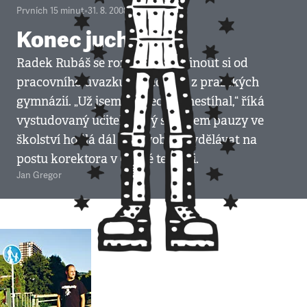
Prvních 15 minut
•
31. 8. 2008
•
4
minuty
Konec juchání
Radek Rubáš se rozhodl odpočinout si od
pracovního úvazku na jednom z pražských
gymnázií. „Už jsem to všechno nestíhal,“ říká
vystudovaný učitel, který si během pauzy ve
školství hodlá dál na živobytí vydělávat na
postu korektora v České televizi.
Jan Gregor