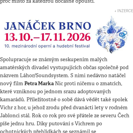
proč místo za katedrou dočasně opouští.
↓ INZERCE
Spolupracuje se známým seskupením malých
amatérských divadel vystupujících občas společně pod
názvem Láhor/Soundsystem. S nimi nedávno natáčel
Petra Marka
nový film
Nic proti ničemu o zmatcích,
které vzniknou po jednom srazu adoptovaných
kamarádů. Příležitostně o sobě dává vědět také spolek
Vichr z hor, u jehož zrodu před dvanácti lety v rodném
Jablonci stál. Rok co rok pro své přátele ze severu Čech
píše jednu hru. Díky putování s Vichrem po
ochotnických přehlídkách se seznámil se