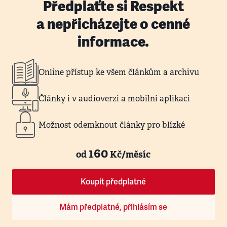
Předplaťte si Respekt
a nepřicházejte o cenné
informace.
Online přístup ke všem článkům a archivu
Články i v audioverzi a mobilní aplikaci
Možnost odemknout články pro blízké
160
od
Kč/měsíc
Koupit předplatné
Mám předplatné, přihlásím se