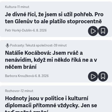
Kultura
•
11
minut
Je divné říci, že jsem si užil pohřeb. Pro
ten Glenův to ale platilo stoprocentně
Petr Horký
•
Dublin
•
6. 8. 2026
Podcasty
:
Tekutá společnost
•
39 minut
Natálie Kocábová: Jsem rváč a
nenávidím, když mi někdo říká ne a v
něčem brání
Barbora Kroužková
•
6. 8. 2026
Rozhovor
•
12
minut
Hodnoty jsou v politice i kulturní
diplomacii přítomné vždycky. Jen se