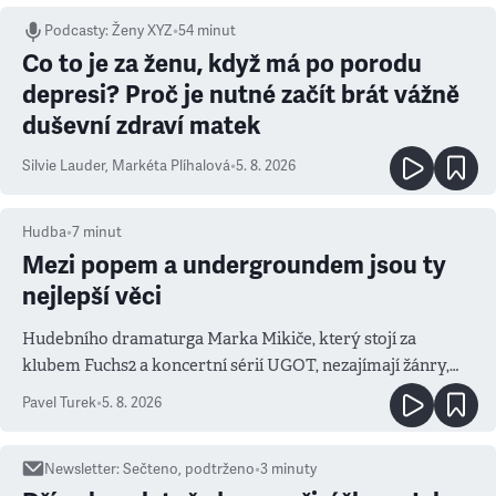
Podcasty
:
Ženy XYZ
•
54 minut
Co to je za ženu, když má po porodu
depresi? Proč je nutné začít brát vážně
duševní zdraví matek
Silvie Lauder
,
Markéta Plíhalová
•
5. 8. 2026
Hudba
•
7
minut
Mezi popem a undergroundem jsou ty
nejlepší věci
Hudebního dramaturga Marka Mikiče, který stojí za
klubem Fuchs2 a koncertní sérií UGOT, nezajímají žánry,
ale atmosféra
Pavel Turek
•
5. 8. 2026
Newsletter
:
Sečteno, podtrženo
•
3
minuty