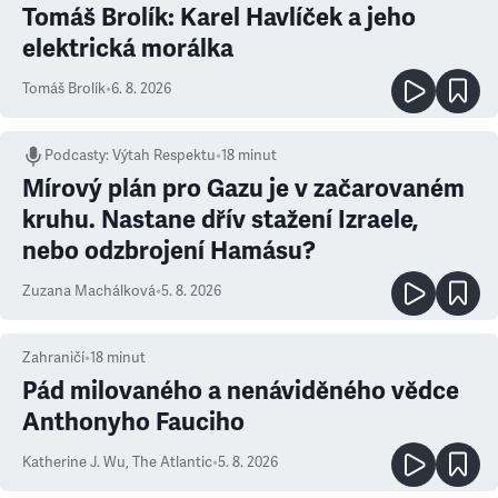
Tomáš Brolík: Karel Havlíček a jeho
elektrická morálka
Tomáš Brolík
•
6. 8. 2026
Podcasty
:
Výtah Respektu
•
18 minut
Mírový plán pro Gazu je v začarovaném
kruhu. Nastane dřív stažení Izraele,
nebo odzbrojení Hamásu?
Zuzana Machálková
•
5. 8. 2026
Zahraničí
•
18
minut
Pád milovaného a nenáviděného vědce
Anthonyho Fauciho
Katherine J. Wu
,
The Atlantic
•
5. 8. 2026