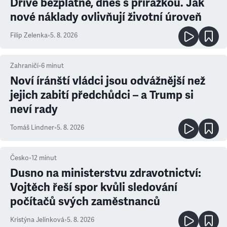
Dříve bezplatně, dnes s přirážkou. Jak
nové náklady ovlivňují životní úroveň
Filip Zelenka
•
5. 8. 2026
Zahraničí
•
6
minut
Noví íránští vládci jsou odvážnější než
jejich zabití předchůdci – a Trump si
neví rady
Tomáš Lindner
•
5. 8. 2026
Česko
•
12
minut
Dusno na ministerstvu zdravotnictví:
Vojtěch řeší spor kvůli sledování
počítačů svých zaměstnanců
Kristýna Jelínková
•
5. 8. 2026