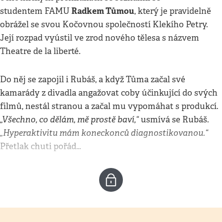
Radkem Tůmou
studentem FAMU
, který je pravidelně
obrážel se svou Kočovnou společností Klekího Petry.
Její rozpad vyústil ve zrod nového tělesa s názvem
Theatre de la liberté.
Do něj se zapojil i Rubáš, a když Tůma začal své
kamarády z divadla angažovat coby účinkující do svých
filmů, nestál stranou a začal mu vypomáhat s produkcí.
„Všechno, co dělám, mě prostě baví,“
usmívá se Rubáš.
„Hyperaktivitu mám koneckonců diagnostikovanou.“
Přetlak chuti pořád…