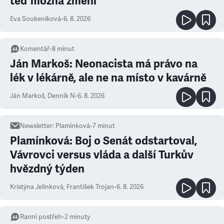
teď možná změní
Eva Soukeníková
•
6. 8. 2026
Komentář
•
8
minut
Ján Markoš: Neonacista má právo na
lék v lékárně, ale ne na místo v kavárně
Ján Markoš
,
Denník N
•
6. 8. 2026
Newsletter
:
Plamínková
•
7
minut
Plamínková: Boj o Senát odstartoval,
Vávrovci versus vláda a další Turkův
hvězdný týden
Kristýna Jelínková
,
František Trojan
•
6. 8. 2026
Ranní postřeh
•
2
minuty