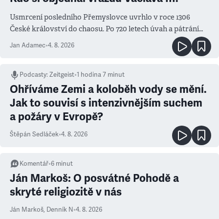
Usmrcení posledního Přemyslovce uvrhlo v roce 1306
České království do chaosu. Po 720 letech úvah a pátrání
známe jména podezřelých
Jan Adamec
•
4. 8. 2026
Podcasty
:
Zeitgeist
•
1 hodina 7 minut
Ohříváme Zemi a koloběh vody se mění.
Jak to souvisí s intenzivnějším suchem
a požáry v Evropě?
Štěpán Sedláček
•
4. 8. 2026
Komentář
•
6
minut
Ján Markoš: O posvátné Pohodě a
skryté religiozitě v nás
Ján Markoš
,
Denník N
•
4. 8. 2026