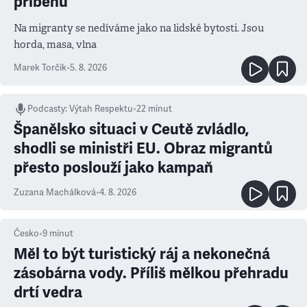
příběhu
Na migranty se nedíváme jako na lidské bytosti. Jsou
horda, masa, vlna
Marek Torčík
•
5. 8. 2026
Podcasty
:
Výtah Respektu
•
22 minut
Španělsko situaci v Ceutě zvládlo,
shodli se ministři EU. Obraz migrantů
přesto poslouží jako kampaň
Zuzana Machálková
•
4. 8. 2026
Česko
•
9
minut
Měl to být turistický ráj a nekonečná
zásobárna vody. Příliš mělkou přehradu
drtí vedra