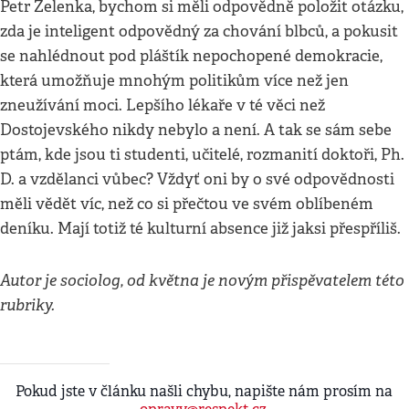
Petr Zelenka, bychom si měli odpovědně položit otázku,
zda je inteligent odpovědný za chování blbců, a pokusit
se nahlédnout pod pláštík nepochopené demokracie,
která umožňuje mnohým politikům více než jen
zneužívání moci. Lepšího lékaře v té věci než
Dostojevského nikdy nebylo a není. A tak se sám sebe
ptám, kde jsou ti studenti, učitelé, rozmanití doktoři, Ph.
D. a vzdělanci vůbec? Vždyť oni by o své odpovědnosti
měli vědět víc, než co si přečtou ve svém oblíbeném
deníku. Mají totiž té kulturní absence již jaksi přespříliš.
Autor je sociolog, od května je novým přispěvatelem této
rubriky.
Pokud jste v článku našli chybu, napište nám prosím na