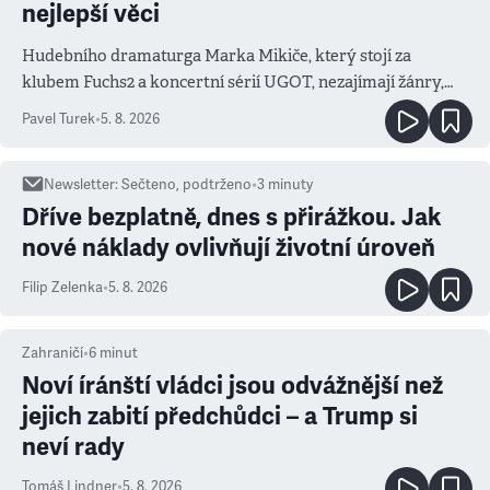
nejlepší věci
Hudebního dramaturga Marka Mikiče, který stojí za
klubem Fuchs2 a koncertní sérií UGOT, nezajímají žánry,
ale atmosféra
Pavel Turek
•
5. 8. 2026
Newsletter
:
Sečteno, podtrženo
•
3
minuty
Dříve bezplatně, dnes s přirážkou. Jak
nové náklady ovlivňují životní úroveň
Filip Zelenka
•
5. 8. 2026
Zahraničí
•
6
minut
Noví íránští vládci jsou odvážnější než
jejich zabití předchůdci – a Trump si
neví rady
Tomáš Lindner
•
5. 8. 2026