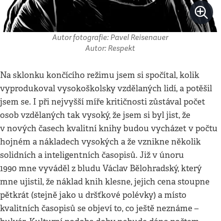
Autor fotografie: Pavel Reisenauer
Autor: Respekt
Na sklonku končícího režimu jsem si spočítal, kolik
vyprodukoval vysokoškolsky vzdělaných lidí, a potěšil
jsem se. I při nejvyšší míře kritičnosti zůstával počet
osob vzdělaných tak vysoký, že jsem si byl jist, že
v nových časech kvalitní knihy budou vycházet v počtu
hojném a nákladech vysokých a že vznikne několik
solidních a inteligentních časopisů. Již v únoru
1990 mne vyváděl z bludu Václav Bělohradský, který
mne ujistil, že náklad knih klesne, jejich cena stoupne
pětkrát (stejně jako u dršťkové polévky) a místo
kvalitních časopisů se objeví to, co ještě neznáme –