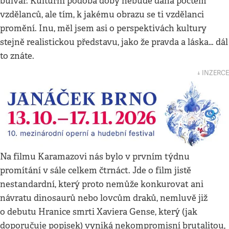
bulvár. Kulturní podoba doby nebude dána počtem
vzdělanců, ale tím, k jakému obrazu se ti vzdělanci
promění. Inu, měl jsem asi o perspektivách kultury
stejně realistickou představu, jako že pravda a láska… dál
to znáte.
↓ INZERCE
Na filmu Karamazovi nás bylo v prvním týdnu
promítání v sále celkem čtrnáct. Jde o film jistě
nestandardní, který proto nemůže konkurovat ani
návratu dinosaurů nebo lovcům draků, nemluvě již
o debutu Hranice smrti Xaviera Gense, který (jak
doporučuje popisek) vyniká nekompromisní brutalitou,