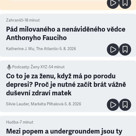
Zahraničí
•
18
minut
Pád milovaného a nenáviděného vědce
Anthonyho Fauciho
Katherine J. Wu
,
The Atlantic
•
5. 8. 2026
Podcasty
:
Ženy XYZ
•
54 minut
Co to je za ženu, když má po porodu
depresi? Proč je nutné začít brát vážně
duševní zdraví matek
Silvie Lauder
,
Markéta Plíhalová
•
5. 8. 2026
Hudba
•
7
minut
Mezi popem a undergroundem jsou ty