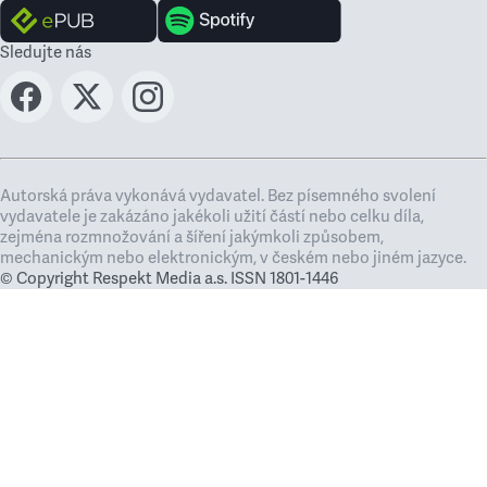
Sledujte nás
Autorská práva vykonává vydavatel. Bez písemného svolení
vydavatele je zakázáno jakékoli užití částí nebo celku díla,
zejména rozmnožování a šíření jakýmkoli způsobem,
mechanickým nebo elektronickým, v českém nebo jiném jazyce.
© Copyright Respekt Media a.s. ISSN 1801-1446