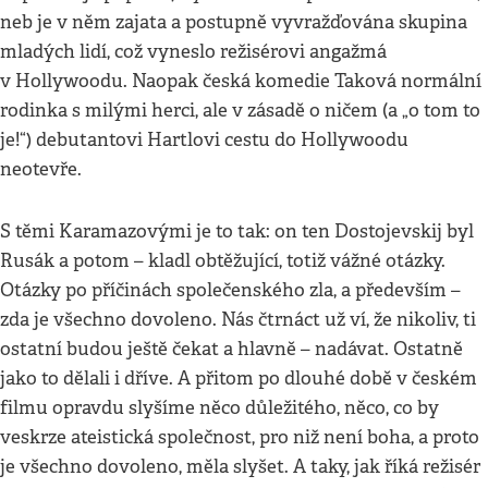
neb je v něm zajata a postupně vyvražďována skupina
mladých lidí, což vyneslo režisérovi angažmá
v Hollywoodu. Naopak česká komedie Taková normální
rodinka s milými herci, ale v zásadě o ničem (a „o tom to
je!“) debutantovi Hartlovi cestu do Hollywoodu
neotevře.
S těmi Karamazovými je to tak: on ten Dostojevskij byl
Rusák a potom – kladl obtěžující, totiž vážné otázky.
Otázky po příčinách společenského zla, a především –
zda je všechno dovoleno. Nás čtrnáct už ví, že nikoliv, ti
ostatní budou ještě čekat a hlavně – nadávat. Ostatně
jako to dělali i dříve. A přitom po dlouhé době v českém
filmu opravdu slyšíme něco důležitého, něco, co by
veskrze ateistická společnost, pro niž není boha, a proto
je všechno dovoleno, měla slyšet. A taky, jak říká režisér