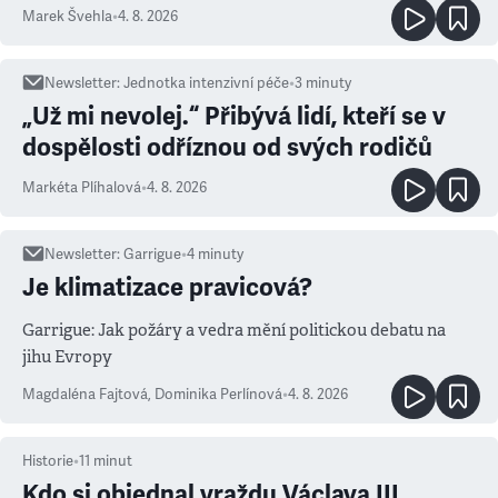
Marek Švehla
•
4. 8. 2026
Newsletter
:
Jednotka intenzivní péče
•
3
minuty
„Už mi nevolej.“ Přibývá lidí, kteří se v
dospělosti odříznou od svých rodičů
Markéta Plíhalová
•
4. 8. 2026
Newsletter
:
Garrigue
•
4
minuty
Je klimatizace pravicová?
Garrigue: Jak požáry a vedra mění politickou debatu na
jihu Evropy
Magdaléna Fajtová
,
Dominika Perlínová
•
4. 8. 2026
Historie
•
11
minut
Kdo si objednal vraždu Václava III.