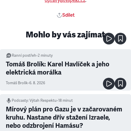
opravy@respekt.cz
.
Sdílet
Mohlo by vás zajímat
Ranní postřeh
•
2
minuty
Tomáš Brolík: Karel Havlíček a jeho
elektrická morálka
Tomáš Brolík
•
6. 8. 2026
Podcasty
:
Výtah Respektu
•
18 minut
Mírový plán pro Gazu je v začarovaném
kruhu. Nastane dřív stažení Izraele,
nebo odzbrojení Hamásu?