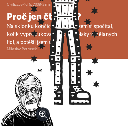
Civilizace
•
10. 5. 2008
•
3
minuty
Proč jen čtrnáct?
Na sklonku končícího režimu jsem si spočítal,
kolik vyprodukoval vysokoškolsky vzdělaných
lidí, a potěšil jsem se.
Miloslav Petrusek