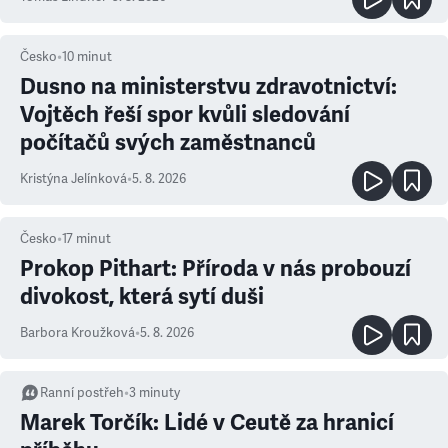
Česko
•
10
minut
Dusno na ministerstvu zdravotnictví:
Vojtěch řeší spor kvůli sledování
počítačů svých zaměstnanců
Kristýna Jelínková
•
5. 8. 2026
Česko
•
17
minut
Prokop Pithart: Příroda v nás probouzí
divokost, která sytí duši
Barbora Kroužková
•
5. 8. 2026
Ranní postřeh
•
3
minuty
Marek Torčík: Lidé v Ceutě za hranicí