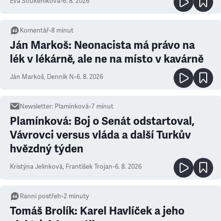
Eva Soukeníková
•
6. 8. 2026
Komentář
•
8
minut
Ján Markoš: Neonacista má právo na
lék v lékárně, ale ne na místo v kavárně
Ján Markoš
,
Denník N
•
6. 8. 2026
Newsletter
:
Plamínková
•
7
minut
Plamínková: Boj o Senát odstartoval,
Vávrovci versus vláda a další Turkův
hvězdný týden
Kristýna Jelínková
,
František Trojan
•
6. 8. 2026
Ranní postřeh
•
2
minuty
Tomáš Brolík: Karel Havlíček a jeho