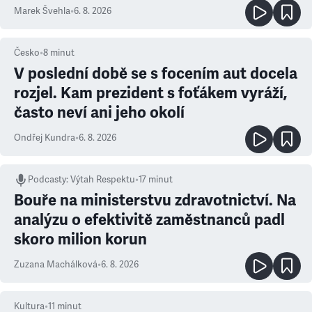
Marek Švehla
•
6. 8. 2026
Česko
•
8
minut
V poslední době se s focením aut docela
rozjel. Kam prezident s foťákem vyráží,
často neví ani jeho okolí
Ondřej Kundra
•
6. 8. 2026
Podcasty
:
Výtah Respektu
•
17 minut
Bouře na ministerstvu zdravotnictví. Na
analýzu o efektivitě zaměstnanců padl
skoro milion korun
Zuzana Machálková
•
6. 8. 2026
Kultura
•
11
minut