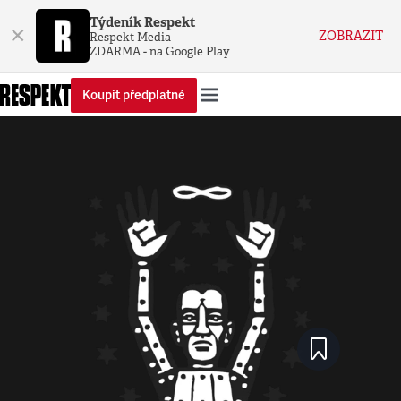
Týdeník Respekt
×
ZOBRAZIT
Respekt Media
ZDARMA - na Google Play
Koupit předplatné