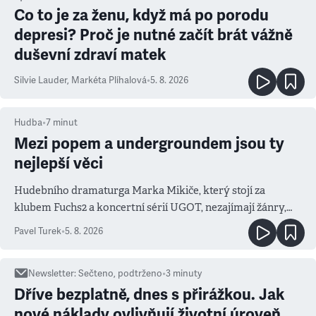
Co to je za ženu, když má po porodu
depresi? Proč je nutné začít brát vážně
duševní zdraví matek
Silvie Lauder
,
Markéta Plíhalová
•
5. 8. 2026
Hudba
•
7
minut
Mezi popem a undergroundem jsou ty
nejlepší věci
Hudebního dramaturga Marka Mikiče, který stojí za
klubem Fuchs2 a koncertní sérií UGOT, nezajímají žánry,
ale atmosféra
Pavel Turek
•
5. 8. 2026
Newsletter
:
Sečteno, podtrženo
•
3
minuty
Dříve bezplatně, dnes s přirážkou. Jak
nové náklady ovlivňují životní úroveň