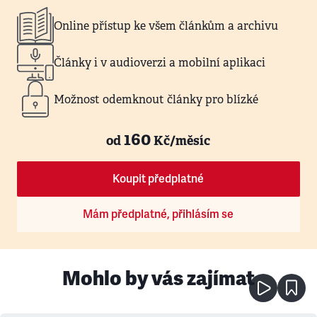
Online přístup ke všem článkům a archivu
Články i v audioverzi a mobilní aplikaci
Možnost odemknout články pro blízké
160
od
Kč/měsíc
Koupit předplatné
Mám předplatné, přihlásím se
Mohlo by vás zajímat