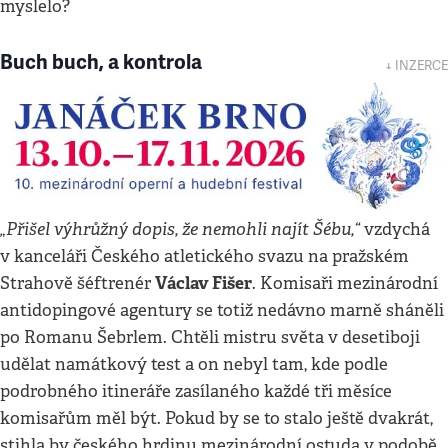
myslelo?
Buch buch, a kontrola
↓ INZERCE
„Přišel výhrůžný dopis, že nemohli najít Šébu,“
vzdychá
v kanceláři Českého atletického svazu na pražském
Václav Fišer
Strahově šéftrenér
. Komisaři mezinárodní
antidopingové agentury se totiž nedávno marně sháněli
po Romanu Šebrlem. Chtěli mistru světa v desetiboji
udělat namátkový test a on nebyl tam, kde podle
podrobného itineráře zasílaného každé tři měsíce
komisařům měl být. Pokud by se to stalo ještě dvakrát,
stihla by českého hrdinu mezinárodní ostuda v podobě