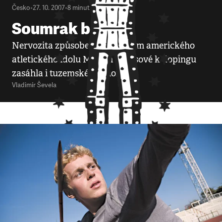
Česko
•
27. 10. 2007
•
8
minut
Soumrak bohů
Nervozita způsobená přiznáním amerického
atletického idolu Marion Jonesové k dopingu
zasáhla i tuzemské stadiony.
Vladimír Ševela