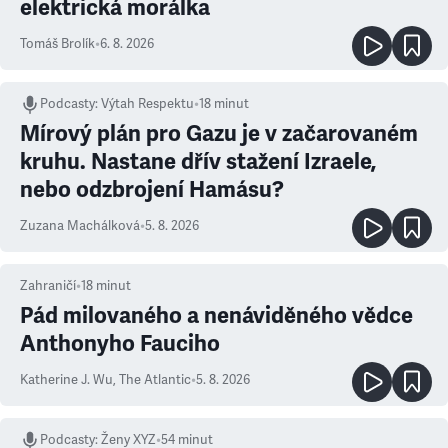
elektrická morálka
Tomáš Brolík
•
6. 8. 2026
Podcasty
:
Výtah Respektu
•
18 minut
Mírový plán pro Gazu je v začarovaném
kruhu. Nastane dřív stažení Izraele,
nebo odzbrojení Hamásu?
Zuzana Machálková
•
5. 8. 2026
Zahraničí
•
18
minut
Pád milovaného a nenáviděného vědce
Anthonyho Fauciho
Katherine J. Wu
,
The Atlantic
•
5. 8. 2026
Podcasty
:
Ženy XYZ
•
54 minut