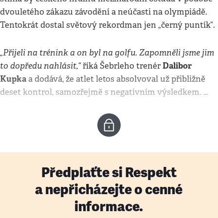
dvouletého zákazu závodění a neúčasti na olympiádě.
Tentokrát dostal světový rekordman jen „černý puntík“.
„Přijeli na trénink a on byl na golfu. Zapomněli jsme jim
to dopředu nahlásit,“
Dalibor
říká Šebrleho trenér
Kupka
a dodává, že atlet letos absolvoval už přibližně
deset kontrol, samozřejmě s negativním výsledkem. …
Předplaťte si Respekt
a nepřicházejte o cenné
informace.