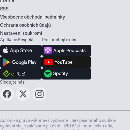
Inzerce
RSS
Všeobecné obchodní podmínky
Ochrana osobních údajů
Nastavení soukromí
Aplikace Respekt
Poslouchejte nás
Sledujte nás
Autorská práva vykonává vydavatel. Bez písemného svolení
vydavatele je zakázáno jakékoli užití částí nebo celku díla,