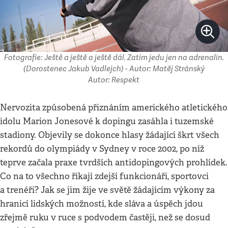
Fotografie: Ještě a ještě a ještě dál. Zatím jedu jen na adrenalin.
(Dorostenec Jakub Vadlejch) - Autor: Matěj Stránský
Autor: Respekt
Nervozita způsobená přiznáním amerického atletického
idolu Marion Jonesové k dopingu zasáhla i tuzemské
stadiony. Objevily se dokonce hlasy žádající škrt všech
rekordů do olympiády v Sydney v roce 2002, po níž
teprve začala praxe tvrdších antidopingových prohlídek.
Co na to všechno říkají zdejší funkcionáři, sportovci
a trenéři? Jak se jim žije ve světě žádajícím výkony za
hranicí lidských možností, kde sláva a úspěch jdou
zřejmě ruku v ruce s podvodem častěji, než se dosud