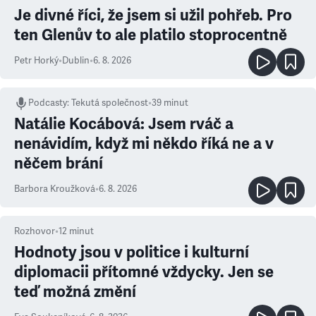
Je divné říci, že jsem si užil pohřeb. Pro
ten Glenův to ale platilo stoprocentně
Petr Horký
•
Dublin
•
6. 8. 2026
Podcasty
:
Tekutá společnost
•
39 minut
Natálie Kocábová: Jsem rváč a
nenávidím, když mi někdo říká ne a v
něčem brání
Barbora Kroužková
•
6. 8. 2026
Rozhovor
•
12
minut
Hodnoty jsou v politice i kulturní
diplomacii přítomné vždycky. Jen se
teď možná změní